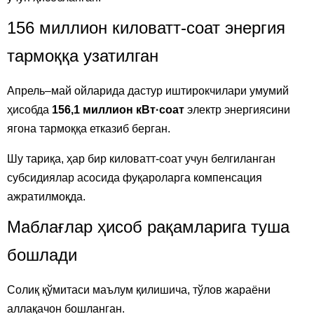
156 миллион киловатт-соат энергия
тармоққа узатилган
Апрель–май ойларида дастур иштирокчилари умумий
ҳисобда
156,1 миллион кВт·соат
электр энергиясини
ягона тармоққа етказиб берган.
Шу тариқа, ҳар бир киловатт-соат учун белгиланган
субсидиялар асосида фуқароларга компенсация
ажратилмоқда.
Маблағлар ҳисоб рақамларига туша
бошлади
Солиқ қўмитаси маълум қилишича, тўлов жараёни
аллақачон бошланган.