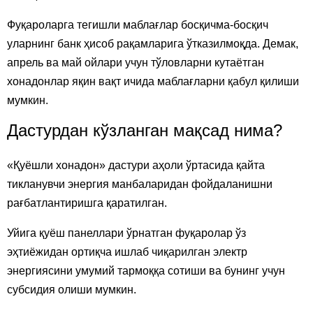
Фуқароларга тегишли маблағлар босқичма-босқич
уларнинг банк ҳисоб рақамларига ўтказилмоқда. Демак,
апрель ва май ойлари учун тўловларни кутаётган
хонадонлар яқин вақт ичида маблағларни қабул қилиши
мумкин.
Дастурдан кўзланган мақсад нима?
«Қуёшли хонадон» дастури аҳоли ўртасида қайта
тикланувчи энергия манбаларидан фойдаланишни
рағбатлантиришга қаратилган.
Уйига қуёш панеллари ўрнатган фуқаролар ўз
эҳтиёжидан ортиқча ишлаб чиқарилган электр
энергиясини умумий тармоққа сотиши ва бунинг учун
субсидия олиши мумкин.