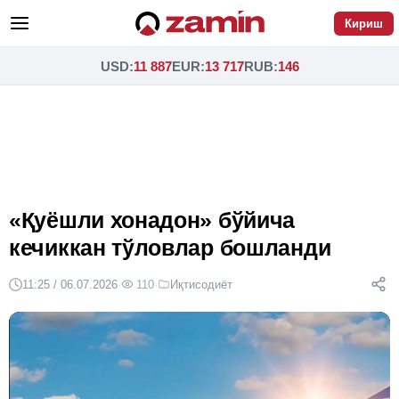
Кириш
USD
:
11 887
EUR
:
13 717
RUB
:
146
«Қуёшли хонадон» бўйича
кечиккан тўловлар бошланди
11:25 / 06.07.2026
·
110
·
Иқтисодиёт