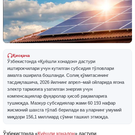
Қисқача
Ўзбекистонда «Қуёшли хонадон» дастури
иштирокчилари учун кутилган субсидия тўловлари
амалга оширила бошланди. Солиқ қўмитасининг
тасдиқлашича, 2026 йилнинг апрел–май ойларида ягона
электр тармоғига узатилган энергия учун
компенсациялар фуқаролар ҳисоб рақамларига
тушмоқда. Мазкур субсидиялар жами 60 193 нафар
жисмоний шахсга тўлаб берилади ва уларнинг умумий
миқдори 156,1 миллиард сўмни ташкил этмоқда.
Ўзбекистонда «
Қуёшли хонадон
» дастури