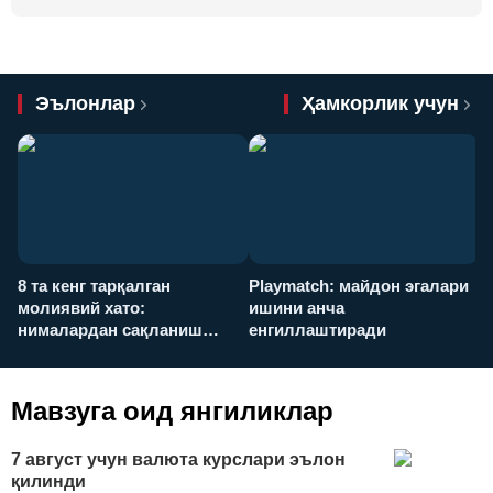
Эълонлар
Ҳамкорлик учун
8 та кенг тарқалган
Playmatch: майдон эгалари
P
молиявий хато:
ишини анча
у
нималардан сақланиш
енгиллаштиради
х
керак?
Мавзуга оид янгиликлар
7 август учун валюта курслари эълон
қилинди