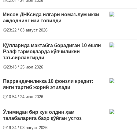
12:04 / 24 июл 2026
Инсон ДНКсида илгари номаълум икки
аждоднинг изи топилди
23:22 / 03 август 2026
Қўлларида мактабга борадиган 10 ёшли
Ралф тармоқларда кўпчиликни
таъсирлантирди
23:43 / 25 июл 2026
Паррандачиликка 10 фоизли кредит:
янги тартиб жорий этилади
10:54 / 24 июл 2026
Ўлимидан бир кун олдин ҳам
талабаларига баҳо қўйган устоз
19:34 / 03 август 2026