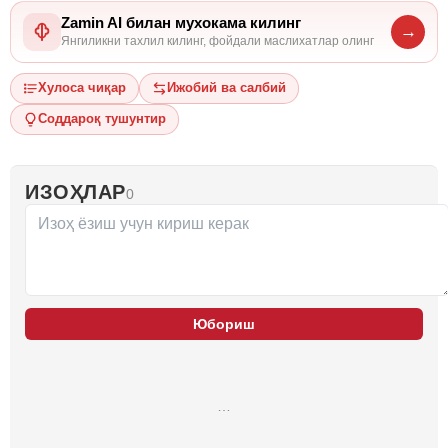
Zamin AI билан мухокама килинг
→
Янгиликни тахлил килинг, фойдали маслихатлар олинг
Хулоса чиқар
Ижобий ва салбий
Соддароқ тушунтир
ИЗОҲЛАР
0
Юбориш
…