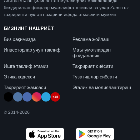
Сайтда эълон қилинаётган муаллифлик мақолаларида
билдирилган фикрлар муаллифга тегишли ва улар Zamin.uz
таҳририяти нуқтаи назарини ифода этмаслиги мумкин.
БИЗНИНГ НАШРИЁТ
Биз ҳақимизда
Реклама жойлаш
Инвесторлар учун таклиф
Маълумотлардан
фойдаланиш
Ишга таклиф этамиз
Таҳририят сиёсати
Этика кодекси
Тузатишлар сиёсати
Таҳририят жамоаси
Эгалик ва молиялаштириш
+18
© 2014-
2026