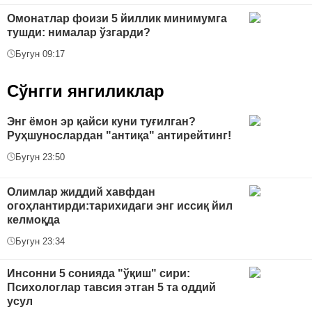
Омонатлар фоизи 5 йиллик минимумга
тушди: нималар ўзгарди?
Бугун 09:17
Сўнгги янгиликлар
Энг ёмон эр қайси куни туғилган?
Руҳшунослардан "антиқа" антирейтинг!
Бугун 23:50
Oлимлар жиддий хавфдан
огоҳлантирди:тарихидаги энг иссиқ йил
келмоқда
Бугун 23:34
Инсонни 5 сонияда "ўқиш" сири:
Психологлар тавсия этган 5 та оддий
усул