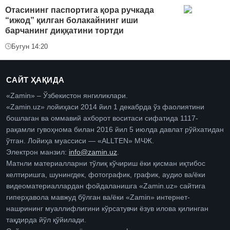
Отасининг паспортига қора ручкада
“ижод” қилган болакайнинг иши
барчанинг диққатини тортди
Бугун 14:20
САЙТ ҲАҚИДА
«Zamin» – Ўзбекистон янгиликлари.
«Zamin.uz» лойиҳаси 2014 йил 1 декабрда ўз фаолиятини
бошлаган ва оммавий ахборот воситаси сифатида 1117-
рақамли гувоҳнома билан 2016 йил 5 июлда давлат рўйхатидан
ўтган. Лойиҳа муассиси — «ALLTEN» МЧЖ.
Электрон манзил:
info@zamin.uz
.
Матнли материалларни тўлиқ кўчириш ёки қисман иқтибос
келтиришга, шунингдек, фотографик, график, аудио ва/ёки
видеоматериаллардан фойдаланишга «Zamin.uz» сайтига
гиперҳавола мавжуд бўлган ва/ёки «Zamin» интернет-
нашрининг муаллифлигини кўрсатувчи ёзув илова қилинган
тақдирда йўл қўйилади.