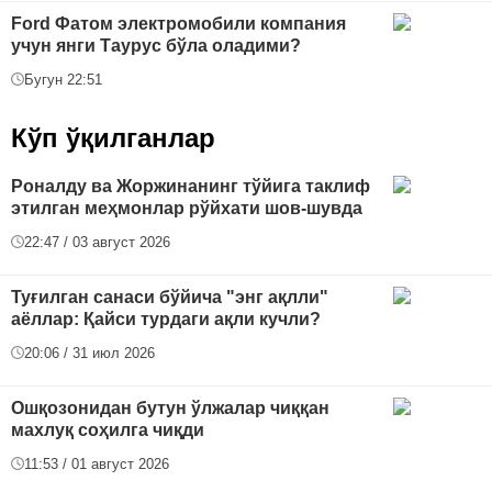
Ford Фатом электромобили компания
учун янги Таурус бўла оладими?
Бугун 22:51
Кўп ўқилганлар
Роналду ва Жоржинанинг тўйига таклиф
этилган меҳмонлар рўйхати шов-шувда
22:47 / 03 август 2026
Туғилган санаси бўйича "энг ақлли"
аёллар: Қайси турдаги ақли кучли?
20:06 / 31 июл 2026
Ошқозонидан бутун ўлжалар чиққан
махлуқ соҳилга чиқди
11:53 / 01 август 2026