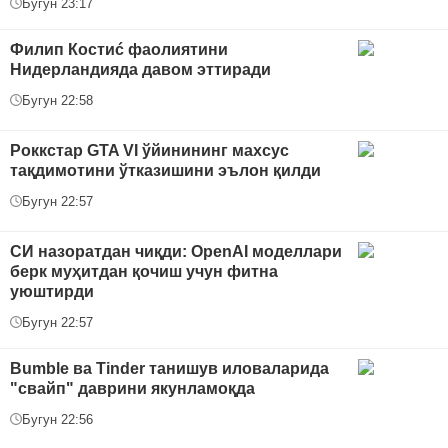
Бугун 23:17
Филип Костиć фаолиятини
Нидерландияда давом эттиради
Бугун 22:58
Роккстар GTA VI ўйинининг махсус
тақдимотини ўтказишини эълон қилди
Бугун 22:57
СИ назоратдан чиқди: OpenAI моделлари
берк муҳитдан қочиш учун фитна
уюштирди
Бугун 22:57
Bumble ва Tinder танишув иловаларида
"свайп" даврини якунламоқда
Бугун 22:56