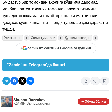
Бу дастур бир томондан аҳолига қўшимча даромад
манбаи яратса, иккинчи томондан электр тизимига
тушадиган юкламани камайтиришга хизмат қилади.
Қисқаси, қуёш ишлаяпти — энди тўловлар ҳам ҳаракатга
тушди.
+
+
+
Ўзбекистон
Солиқ қўмитаси
Қуёшли хонадон
+
Zamin.uz сайтини Google'га қўшинг
"Zamin"ни Telegram'да ўқинг!
Shuhrat Razzakov
Обуна бўлиш
«ZAMIN.UZ»
муҳаррири