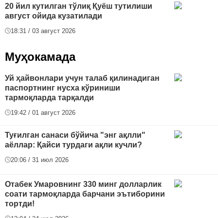
20 йил кутилган тўлиқ Қуёш тутилиши
август ойида кузатилади
18:31 / 03 август 2026
Муҳокамада
Уй ҳайвонлари учун талаб қилинадиган
паспортнинг нусха кўриниши
тармоқларда тарқалди
19:42 / 01 август 2026
Туғилган санаси бўйича "энг ақлли"
аёллар: Қайси турдаги ақли кучли?
20:06 / 31 июл 2026
Отабек Умаровнинг 330 минг долларлик
соати тармоқларда барчани эътиборини
тортди!