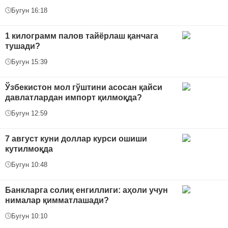
Бугун 16:18
1 килограмм палов тайёрлаш қанчага
тушади?
Бугун 15:39
Ўзбекистон мол гўштини асосан қайси
давлатлардан импорт қилмоқда?
Бугун 12:59
7 август куни доллар курси ошиши
кутилмоқда
Бугун 10:48
Банкларга солиқ енгиллиги: аҳоли учун
нималар қимматлашади?
Бугун 10:10