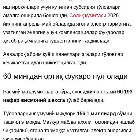
иштирокчилари учун кутилган субсидия тўловлари
амалга оширила бошланди.
Солиқ қўмитаси
2026
йилнинг апрель–май ойларида ягона электр тармоғига
узатилган энергия учун компенсациялар фуқаролар
ҳисоб рақамларига тушаётганини тасдиқлади.
Аввалроқ айрим қуёш панеллари эгалари тўловлар
кечикаётганидан шикоят қилган эди.
60 мингдан ортиқ фуқаро пул олади
Расмий маълумотларга кўра, субсидиялар жами
60 193
нафар жисмоний шахсга
тўлаб берилади.
Тўловларнинг умумий миқдори
156,1 миллиард сўм
ни
ташкил этмоқда. Мазкур маблағ аҳоли томонидан ишлаб
чиқарилиб, ягона тармоққа узатилган электр энергияси
учун ҳисобланган.