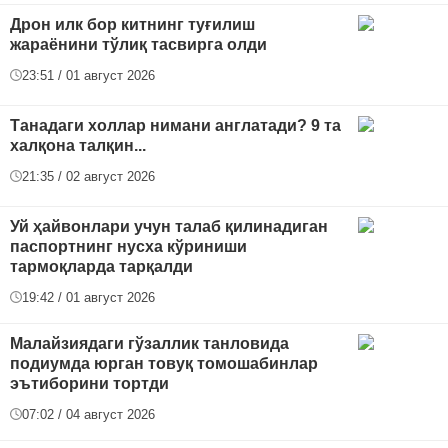
Дрон илк бор китнинг туғилиш
жараёнини тўлиқ тасвирга олди
23:51 / 01 август 2026
Танадаги холлар нимани англатади? 9 та
халқона талқин...
21:35 / 02 август 2026
Уй ҳайвонлари учун талаб қилинадиган
паспортнинг нусха кўриниши
тармоқларда тарқалди
19:42 / 01 август 2026
Малайзиядаги гўзаллик танловида
подиумда юрган товуқ томошабинлар
эътиборини тортди
07:02 / 04 август 2026