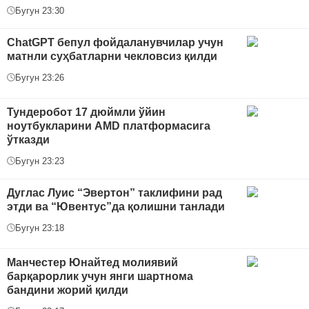
Бугун 23:30
ChatGPT бепул фойдаланувчилар учун
матнли суҳбатларни чекловсиз қилди
Бугун 23:26
Тундеробот 17 дюймли ўйин
ноутбукларини AMD платформасига
ўтказди
Бугун 23:23
Дуглас Луис “Эвертон” таклифини рад
этди ва “Ювентус”да қолишни танлади
Бугун 23:18
Манчестер Юнайтед молиявий
барқарорлик учун янги шартнома
бандини жорий қилди