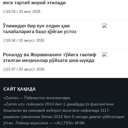
янги тартиб жорий этилади
10:54 / 24 июл 2026
Ўлимидан бир кун олдин ҳам
талабаларига баҳо қўйган устоз
19:34 / 03 август 2026
Роналду ва Жоржинанинг тўйига таклиф
этилган меҳмонлар рўйхати шов-шувда
22:47 / 03 август 2026
САЙТ ҲАҚИДА
«Zamin» – Ўзбекистон янгиликлари.
«Zamin.uz» лойиҳаси 2014 йил 1 декабрда ўз фаолиятини
бошлаган ва оммавий ахборот воситаси сифатида 1117-
рақамли гувоҳнома билан 2016 йил 5 июлда давлат рўйхатидан
ўтган. Лойиҳа муассиси — «ALLTEN» МЧЖ.