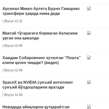
Арсенал Микел Артета Бруно Гимараес
трансфери ҳақида нима деди
Бугун 12:11
Мактаб тўгарагига бормаган боласини
урган она қамалди
Бугун 11:56
Хамдам Собировнинг кутилган “Пешта”
клипи қачон чиқади? (видео)
Бугун 11:56
SpaceX ва NVIDIA сунъий интеллект
сунъий йўлдошларини яратади
Бугун 11:54
Невадада айиқларни қутқараётган