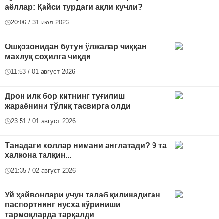
аёллар: Қайси турдаги ақли кучли?
20:06 / 31 июл 2026
Ошқозонидан бутун ўлжалар чиққан
махлуқ соҳилга чиқди
11:53 / 01 август 2026
Дрон илк бор китнинг туғилиш
жараёнини тўлиқ тасвирга олди
23:51 / 01 август 2026
Танадаги холлар нимани англатади? 9 та
халқона талқин...
21:35 / 02 август 2026
Уй ҳайвонлари учун талаб қилинадиган
паспортнинг нусха кўриниши
тармоқларда тарқалди