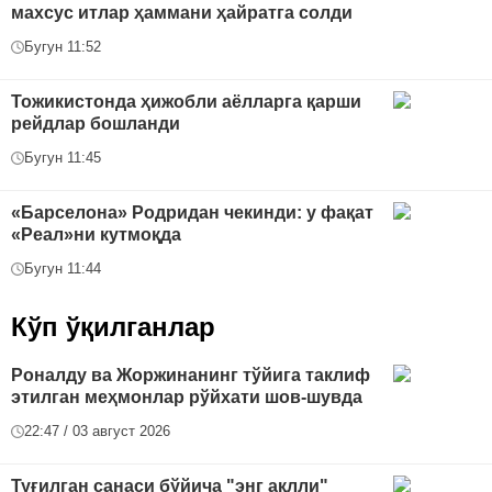
махсус итлар ҳаммани ҳайратга солди
Бугун 11:52
Тожикистонда ҳижобли аёлларга қарши
рейдлар бошланди
Бугун 11:45
«Барселона» Родридан чекинди: у фақат
«Реал»ни кутмоқда
Бугун 11:44
Кўп ўқилганлар
Роналду ва Жоржинанинг тўйига таклиф
этилган меҳмонлар рўйхати шов-шувда
22:47 / 03 август 2026
Туғилган санаси бўйича "энг ақлли"