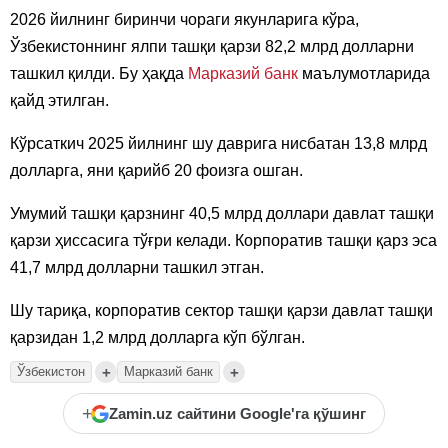
2026 йилнинг биринчи чораги якунларига кўра,
Ўзбекистоннинг ялпи ташқи қарзи 82,2 млрд долларни
ташкил қилди. Бу ҳақда
Марказий банк
маълумотларида
қайд этилган.
Кўрсаткич 2025 йилнинг шу даврига нисбатан 13,8 млрд
долларга, яни қарийб 20 фоизга ошган.
Умумий ташқи қарзнинг 40,5 млрд доллари давлат ташқи
қарзи ҳиссасига тўғри келади. Корпоратив ташқи қарз эса
41,7 млрд долларни ташкил этган.
Шу тариқа, корпоратив сектор ташқи қарзи давлат ташқи
қарзидан 1,2 млрд долларга кўп бўлган.
+
+
Ўзбекистон
Марказий банк
+
Zamin.uz сайтини Google'га қўшинг