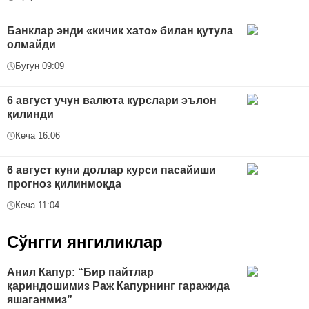
Банклар энди «кичик хато» билан қутула
олмайди
Бугун 09:09
6 август учун валюта курслари эълон
қилинди
Кеча 16:06
6 август куни доллар курси пасайиши
прогноз қилинмоқда
Кеча 11:04
Сўнгги янгиликлар
Анил Капур: “Бир пайтлар
қариндошимиз Раж Капурнинг гаражида
яшаганмиз”