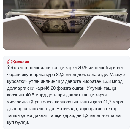
Қисқача
Ўзбекистоннинг ялпи ташқи қарзи 2026 йилнинг биринчи
чораги якунларига кўра 82,2 млрд долларга етди. Мазкур
кўрсаткич ўтган йилнинг шу даврига нисбатан 13,8 млрд
долларга ёки қарийб 20 фоизга ошган. Умумий ташқи
қарзнинг 40,5 млрд доллари давлат ташқи қарзи
ҳиссасига тўғри келса, корпоратив ташқи қарз 41,7 млрд
долларни ташкил этди. Натижада, корпоратив сектор
ташқи қарзи давлат ташқи қарзидан 1,2 млрд долларга
кўп бўлди.