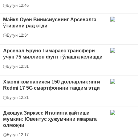
Бугун 12:46
Майкл Оуен Винисиуснинг Арсеналга
ўтишини рад этди
Бугун 12:34
Арсенал Бруно Гимараес трансфери
учун 75 миллион фунт тўлашга келишди
Бугун 12:31
Xiaomi компанияси 150 долларлик янги
Redmi 17 5G смартфонини тақдим этди
Бугун 12:21
Джошуа Зиркзее Италияга қайтиши
мумкин: Ювентус ҳужумчини ижарага
олмоқчи
Бугун 12:17