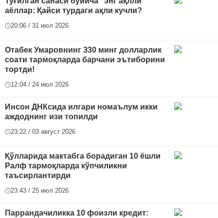
Туғилган санаси бўйича "энг ақлли"
аёллар: Қайси турдаги ақли кучли?
20:06 / 31 июл 2026
Отабек Умаровнинг 330 минг долларлик
соати тармоқларда барчани эътиборини
тортди!
12:04 / 24 июл 2026
Инсон ДНКсида илгари номаълум икки
аждоднинг изи топилди
23:22 / 03 август 2026
Қўлларида мактабга борадиган 10 ёшли
Ралф тармоқларда кўпчиликни
таъсирлантирди
23:43 / 25 июл 2026
Паррандачиликка 10 фоизли кредит: