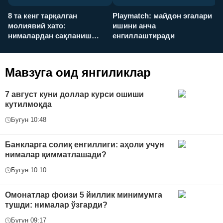
8 та кенг тарқалган
Playmatch: майдон эгалари
P
молиявий хато:
ишини анча
у
нималардан сақланиш
енгиллаштиради
х
керак?
Мавзуга оид янгиликлар
7 август куни доллар курси ошиши
кутилмоқда
Бугун 10:48
Банкларга солиқ енгиллиги: аҳоли учун
нималар қимматлашади?
Бугун 10:10
Омонатлар фоизи 5 йиллик минимумга
тушди: нималар ўзгарди?
Бугун 09:17