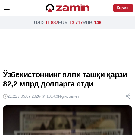
Кириш
USD
:
11 887
EUR
:
13 717
RUB
:
146
Ўзбекистоннинг ялпи ташқи қарзи
82,2 млрд долларга етди
21:22 / 05.07.2026
·
101
·
Иқтисодиёт