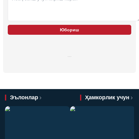
Юбориш
…
Эълонлар
Ҳамкорлик учун