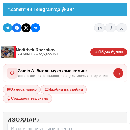
"Zamin"ни Telegram'да ўқинг!
Nodirbek Razzokov
Обуна бўлиш
«ZAMIN.UZ»
муҳаррири
Zamin AI билан мухокама килинг
→
Янгиликни тахлил килинг, фойдали маслихатлар олинг
Хулоса чиқар
Ижобий ва салбий
Соддароқ тушунтир
ИЗОҲЛАР
0