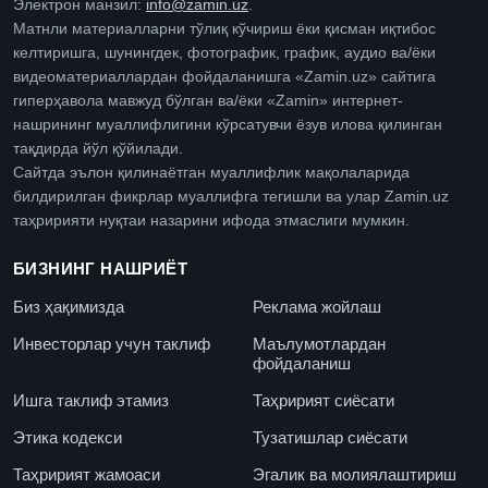
Электрон манзил:
info@zamin.uz
.
Матнли материалларни тўлиқ кўчириш ёки қисман иқтибос
келтиришга, шунингдек, фотографик, график, аудио ва/ёки
видеоматериаллардан фойдаланишга «Zamin.uz» сайтига
гиперҳавола мавжуд бўлган ва/ёки «Zamin» интернет-
нашрининг муаллифлигини кўрсатувчи ёзув илова қилинган
тақдирда йўл қўйилади.
Сайтда эълон қилинаётган муаллифлик мақолаларида
билдирилган фикрлар муаллифга тегишли ва улар Zamin.uz
таҳририяти нуқтаи назарини ифода этмаслиги мумкин.
БИЗНИНГ НАШРИЁТ
Биз ҳақимизда
Реклама жойлаш
Инвесторлар учун таклиф
Маълумотлардан
фойдаланиш
Ишга таклиф этамиз
Таҳририят сиёсати
Этика кодекси
Тузатишлар сиёсати
Таҳририят жамоаси
Эгалик ва молиялаштириш