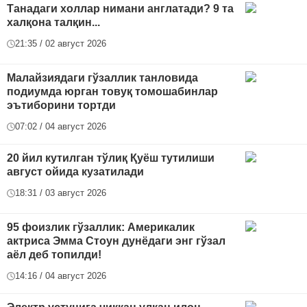
Танадаги холлар нимани англатади? 9 та
халқона талқин...
21:35 / 02 август 2026
Малайзиядаги гўзаллик танловида
подиумда юрган товуқ томошабинлар
эътиборини тортди
07:02 / 04 август 2026
20 йил кутилган тўлиқ Қуёш тутилиши
август ойида кузатилади
18:31 / 03 август 2026
95 фоизлик гўзаллик: Америкалик
актриса Эмма Стоун дунёдаги энг гўзал
аёл деб топилди!
14:16 / 04 август 2026