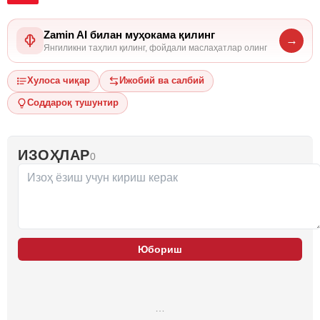
Zamin AI билан муҳокама қилинг
→
Янгиликни таҳлил қилинг, фойдали маслаҳатлар олинг
Хулоса чиқар
Ижобий ва салбий
Соддароқ тушунтир
ИЗОҲЛАР
0
Юбориш
…