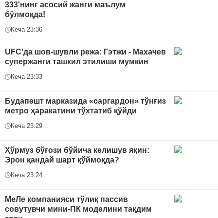
333'нинг асосий жанги маълум
бўлмоқда!
Кеча 23:36
UFC'да шов-шувли режа: Гэтжи - Махачев
супержанги ташкил этилиши мумкин
Кеча 23:33
Будапешт марказида «саргардон» тўнғиз
метро ҳаракатини тўхтатиб қўйди
Кеча 23:29
Ҳўрмуз бўғози бўйича келишув яқин:
Эрон қандай шарт қўймоқда?
Кеча 23:24
МеЛе компанияси тўлиқ пассив
совутувчи мини-ПК моделини тақдим