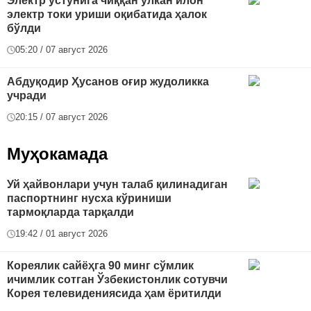
Электр устунига чиққан улкан илон
электр токи уриши оқибатида ҳалок
бўлди
05:20 / 07 август 2026
Абдуқодир Ҳусанов оғир жудоликка
учради
20:15 / 07 август 2026
Муҳокамада
Уй ҳайвонлари учун талаб қилинадиган
паспортнинг нусха кўриниши
тармоқларда тарқалди
19:42 / 01 август 2026
Кореялик сайёҳга 90 минг сўмлик
ичимлик сотган Ўзбекистонлик сотувчи
Корея телевидениясида ҳам ёритилди