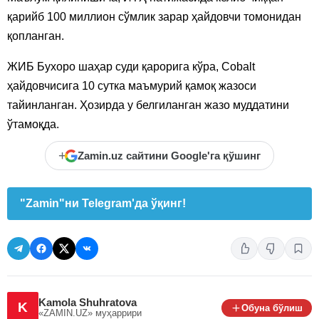
қарийб 100 миллион сўмлик зарар ҳайдовчи томонидан
қопланган.
ЖИБ Бухоро шаҳар суди қарорига кўра, Cobalt
ҳайдовчисига 10 сутка маъмурий қамоқ жазоси
тайинланган. Ҳозирда у белгиланган жазо муддатини
ўтамоқда.
+
Zamin.uz сайтини Google'га қўшинг
"Zamin"ни Telegram'да ўқинг!
Kamola Shuhratova
K
Обуна бўлиш
«ZAMIN.UZ»
муҳаррири