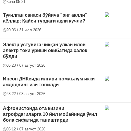
Кеча 05:31
Туғилган санаси бўйича "энг ақлли"
аёллар: Қайси турдаги ақли кучли?
20:06 / 31 июл 2026
Электр устунига чиққан улкан илон
электр токи уриши оқибатида ҳалок
бўлди
05:20 / 07 август 2026
Инсон ДНКсида илгари номаълум икки
аждоднинг изи топилди
23:22 / 03 август 2026
Афғонистонда ота қизини
атрофдагиларга 10 йил мобайнида ўғил
бола сифатида таништирди
05:12 / 07 август 2026