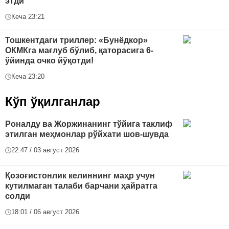
этди
Кеча 23:21
Тошкентдаги триллер: «Бунёдкор»
ОКМКга мағлуб бўлиб, қаторасига 6-
ўйинда очко йўқотди!
Кеча 23:20
Кўп ўқилганлар
Роналду ва Жоржинанинг тўйига таклиф
этилган меҳмонлар рўйхати шов-шувда
22:47 / 03 август 2026
Қозоғистонлик келиннинг маҳр учун
кутилмаган талаби барчани ҳайратга
солди
18:01 / 06 август 2026