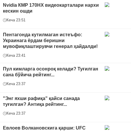
Nvidia КMP 170HX видеокарталари нархи
кескин ошди
Кеча 23:51
Пентагонда кутилмаган истеъфо:
Украинага ёрдам беришни
мувофиқлаштирувчи генерал ҳайдалди!
Кеча 23:41
Пул кимларга осонроқ келади? Туғилган
сана бўйича рейтинг...
Кеча 23:37
"Энг яхши рафиқа" қайси санада
туғилган? Антиқа рейтинг...
Кеча 23:37
Евлоев Волкановскига қарши: UFC