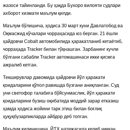
жазоси тайинланди. Бу ҳақда Бухоро вилояти судлари
ахборот хизмати маълум қилди.
Маълум бўлишича, ҳодиса 30 март куни Давлатобод ва
Оқмасжид кўчалари чорраҳасида юз берган. 21 ёшли
ҳайдовчи Cobalt автомобилида ҳаракатланиб кетаётиб,
чорраҳада Tracker билан тўқнашган. Зарбанинг кучли
бўлгани сабабли Tracker автомашинаси икки қисмга
ажралиб кетган.
Текширувлар давомида ҳайдовчи йўл ҳаракати
қоидаларини қўпол равишда бузгани аниқланган. Суд
уни светофор талабига бўйсунмаслик, йўл ҳаракати
қоидаларини бузиш оқибатида моддий зарар етказиш
ҳамда ҳодиса жойини тарк этиш билан боғлиқ
ҳуқуқбузарликларда айбдор деб топган.
Маълум қилинишича, ЙТҲ натижасида келиб чиққан