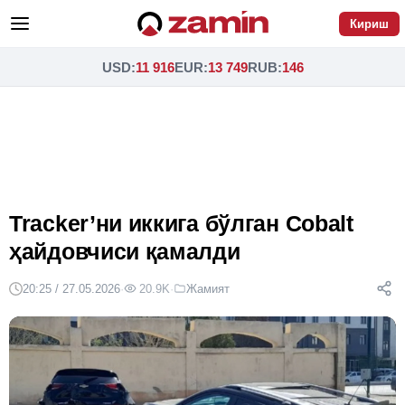
Кириш
USD
:
11 916
EUR
:
13 749
RUB
:
146
Tracker’ни иккига бўлган Cobalt
ҳайдовчиси қамалди
20:25 / 27.05.2026
·
20.9K
·
Жамият