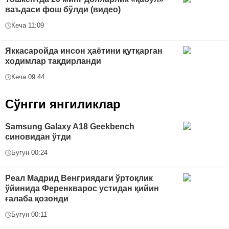
ваъдаси фош бўлди (видео)
Кеча 11:09
Яккасаройда инсон ҳаётини қутқарган
ходимлар тақдирланди
Кеча 09:44
Сўнгги янгиликлар
Samsung Galaxy A18 Geekbench
синовидан ўтди
Бугун 00:24
Реал Мадрид Венгриядаги ўртоқлик
ўйинида Ференкварос устидан қийин
ғалаба қозонди
Бугун 00:11