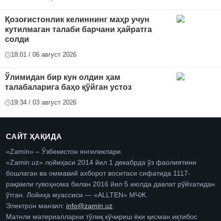
Қозоғистонлик келиннинг маҳр учун
кутилмаган талаби барчани ҳайратга
солди
18:01 / 06 август 2026
Ўлимидан бир кун олдин ҳам
талабаларига баҳо қўйган устоз
19:34 / 03 август 2026
САЙТ ҲАҚИДА
«Zamin» – Ўзбекистон янгиликлари.
«Zamin.uz» лойиҳаси 2014 йил 1 декабрда ўз фаолиятини
бошлаган ва оммавий ахборот воситаси сифатида 1117-
рақамли гувоҳнома билан 2016 йил 5 июлда давлат рўйхатидан
ўтган. Лойиҳа муассиси — «ALLTEN» МЧЖ.
Электрон манзил:
info@zamin.uz
.
Матнли материалларни тўлиқ кўчириш ёки қисман иқтибос