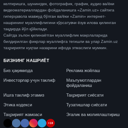
келтиришга, шунингдек, фотографик, график, аудио ва/ёки
видеоматериаллардан фойдаланишга «Zamin.uz» сайтига
гиперҳавола мавжуд бўлган ва/ёки «Zamin» интернет-
нашрининг муаллифлигини кўрсатувчи ёзув илова қилинган
тақдирда йўл қўйилади.
Сайтда эълон қилинаётган муаллифлик мақолаларида
билдирилган фикрлар муаллифга тегишли ва улар Zamin.uz
таҳририяти нуқтаи назарини ифода этмаслиги мумкин.
БИЗНИНГ НАШРИЁТ
Биз ҳақимизда
Реклама жойлаш
Инвесторлар учун таклиф
Маълумотлардан
фойдаланиш
Ишга таклиф этамиз
Таҳририят сиёсати
Этика кодекси
Тузатишлар сиёсати
Таҳририят жамоаси
Эгалик ва молиялаштириш
+18