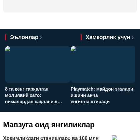
Эълонлар
Ҳамкорлик учун
8 та кенг тарқалган
Playmatch: майдон эгалари
P
молиявий хато:
ишини анча
у
нималардан сақланиш
енгиллаштиради
х
керак?
Мавзуга оид янгиликлар
Ҳокимликдаги «танишлар» ва 100 млн