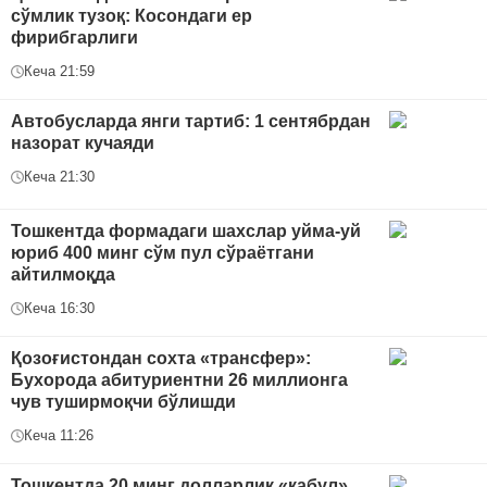
сўмлик тузоқ: Косондаги ер
фирибгарлиги
Кеча 21:59
Автобусларда янги тартиб: 1 сентябрдан
назорат кучаяди
Кеча 21:30
Тошкентда формадаги шахслар уйма-уй
юриб 400 минг сўм пул сўраётгани
айтилмоқда
Кеча 16:30
Қозоғистондан сохта «трансфер»:
Бухорода абитуриентни 26 миллионга
чув туширмоқчи бўлишди
Кеча 11:26
Тошкентда 20 минг долларлик «қабул»