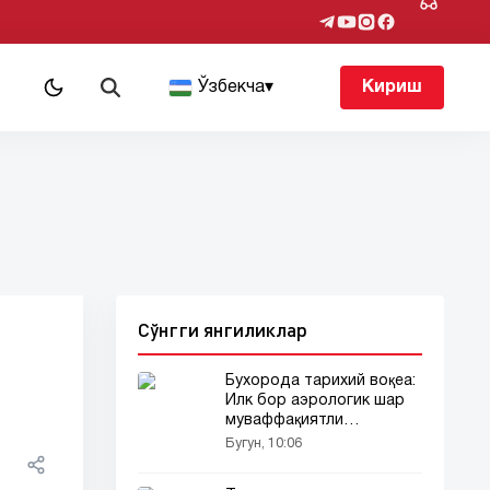
т
Ўзбекча
▾
Кириш
Сўнгги янгиликлар
Бухорода тарихий воқеа:
Илк бор аэрологик шар
муваффақиятли
учирилди!
Бугун, 10:06