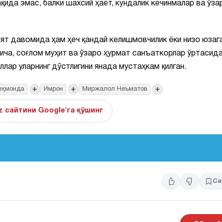
ида эмас, балки шахсий ҳаёт, кундалик кечинмалар ва ўза
ят давомида ҳам ҳеч қандай келишмовчилик ёки низо юзаг
ича, соғлом муҳит ва ўзаро ҳурмат санъаткорлар ўртасида
лар уларнинг дўстлигини янада мустаҳкам қилган.
+
+
+
еҳмонда
Имрон
Миржалол Неъматов
z сайтини Google'га қўшинг
Са