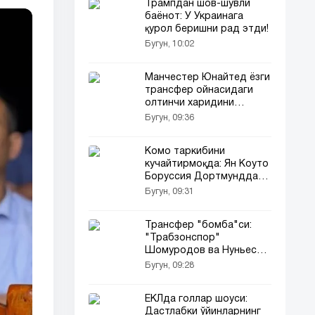
Трампдан шов-шувли
баёнот: У Украинага
қурол беришни рад этди!
Бугун, 10:02
Манчестер Юнайтед ёзги
трансфер ойнасидаги
олтинчи харидини
расман эълон қилди
Бугун, 09:36
Комо таркибини
кучайтирмоқда: Ян Коуто
Боруссия Дортмунддан
трансфер қилинди
Бугун, 09:31
Трансфер "бомба"си:
"Трабзонспор"
Шомуродов ва Нуньесни
сотиб олмоқда!
Бугун, 09:28
ЕКЛда голлар шоуси:
Дастлабки ўйинларнинг