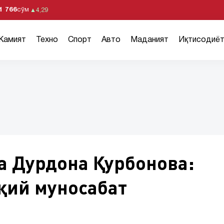
1 766
сўм
▲
4,29
Жамият
Техно
Спорт
Авто
Маданият
Иқтисодиё
а Дурдона Қурбонова:
қий муносабат