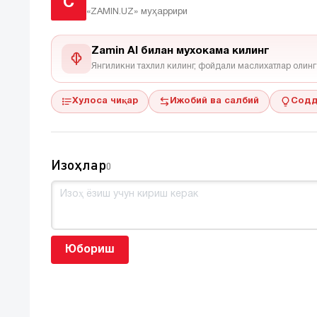
C
«ZAMIN.UZ»
муҳаррири
Zamin AI билан мухокама килинг
Янгиликни тахлил килинг, фойдали маслихатлар олинг
Хулоса чиқар
Ижобий ва салбий
Содд
Изоҳлар
0
Юбориш