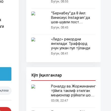
трансфери
ро
Бугун, 08:55
тафсилотлари...
"Бернабеу"да 8 йил:
Винисиус Instagram'да
а
шов-шувли пост
ги
қолдирди...
Бугун, 08:45
«Лидс» рекордни
янгилади: Траффорд
учун улкан пул тўланди
Бугун, 08:41
Кўп ўқилганлар
Роналду ва Жоржинанинг
қлаш
тўйига таклиф этилган
меҳмонлар рўйхати шов-
шувда
03.08, 22:47