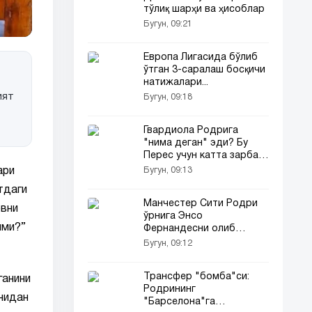
тўлиқ шарҳи ва ҳисоблар
Бугун, 09:21
Европа Лигасида бўлиб
ўтган 3-саралаш босқичи
натижалари...
ият
Бугун, 09:18
Гвардиола Родрига
"нима деган" эди? Бу
Перес учун катта зарба
бўлди...
Бугун, 09:13
ари
тдаги
Манчестер Сити Родри
овни
ўрнига Энсо
ими?”
Фернандесни олиб
келмоқчи
Бугун, 09:12
Трансфер "бомба"си:
ганини
Родрининг
ёнидан
"Барселона"га