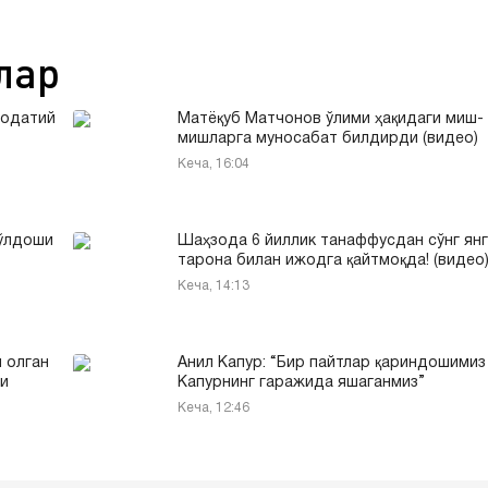
лар
оодатий
Матёқуб Матчонов ўлими ҳақидаги миш-
мишларга муносабат билдирди (видео)
Кеча, 16:04
йўлдоши
Шаҳзода 6 йиллик танаффусдан сўнг ян
тарона билан ижодга қайтмоқда! (видео
Кеча, 14:13
 олган
Анил Капур: “Бир пайтлар қариндошимиз
и
Капурнинг гаражида яшаганмиз”
Кеча, 12:46