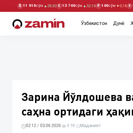
11 916
сўм
13 749
сўм
146
сўм
$
€
₽
¥
▲
28,92
▲
32,19
▼
0,18
Ўзбекистон
Дунё
Зарина Йўлдошева в
саҳна ортидаги ҳақи
02:12 / 03.06.2026
·
4.1K
·
Маданият