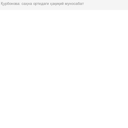
Қурбонова: саҳна ортидаги ҳақиқий муносабат