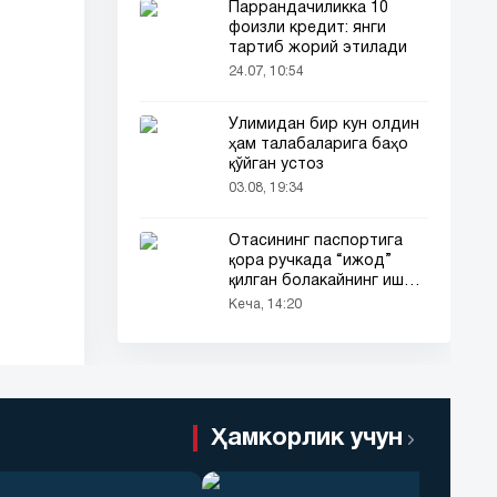
Паррандачиликка 10
фоизли кредит: янги
тартиб жорий этилади
24.07, 10:54
Ўлимидан бир кун олдин
ҳам талабаларига баҳо
қўйган устоз
03.08, 19:34
Отасининг паспортига
қора ручкада “ижод”
қилган болакайнинг иши
барчанинг диққатини
Кеча, 14:20
тортди
Ҳамкорлик учун