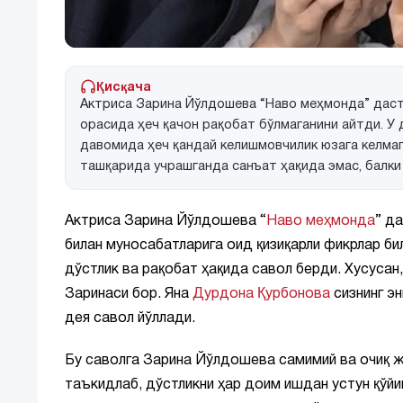
Қисқача
Актриса Зарина Йўлдошева “Наво меҳмонда” дас
орасида ҳеч қачон рақобат бўлмаганини айтди. У
давомида ҳеч қандай келишмовчилик юзага келмаг
ташқарида учрашганда санъат ҳақида эмас, балки
Актриса Зарина Йўлдошева “
Наво меҳмонда
” д
билан муносабатларига оид қизиқарли фикрлар б
дўстлик ва рақобат ҳақида савол берди. Хусуса
Заринаси бор. Яна
Дурдона Қурбонова
сизнинг эн
дея савол йўллади.
Бу саволга Зарина Йўлдошева самимий ва очиқ ж
таъкидлаб, дўстликни ҳар доим ишдан устун қўйи