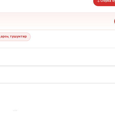
Обуна 
ароқ тушунтир
…