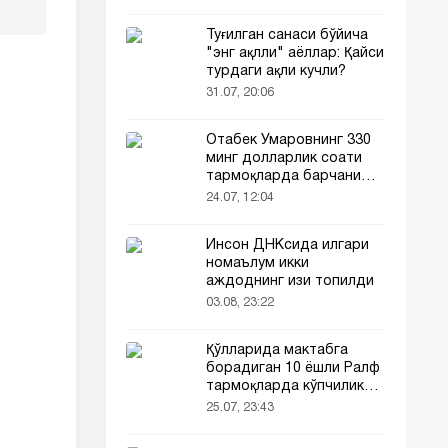
Туғилган санаси бўйича
"энг ақлли" аёллар: Қайси
турдаги ақли кучли?
31.07, 20:06
Отабек Умаровнинг 330
минг долларлик соати
тармоқларда барчани
эътиборини тортди!
24.07, 12:04
Инсон ДНКсида илгари
номаълум икки
аждоднинг изи топилди
03.08, 23:22
Қўлларида мактабга
борадиган 10 ёшли Ралф
тармоқларда кўпчиликни
таъсирлантирди
25.07, 23:43