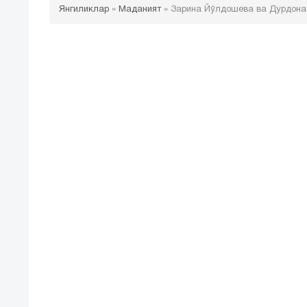
Янгиликлар
»
Маданият
»
Зарина Йўлдошева ва Дурдона 