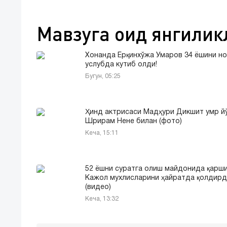
Мавзуга оид янгилик
Хонанда Ёрқинхўжа Умаров 34 ёшини н
услубда кутиб олди!
Бугун, 05:25
Ҳинд актрисаси Мадҳури Дикшит умр 
Шрирам Нене билан (фото)
Кеча, 15:11
52 ёшни суратга олиш майдонида қарши
Кажол мухлисларини ҳайратда қолдирд
(видео)
Кеча, 13:32