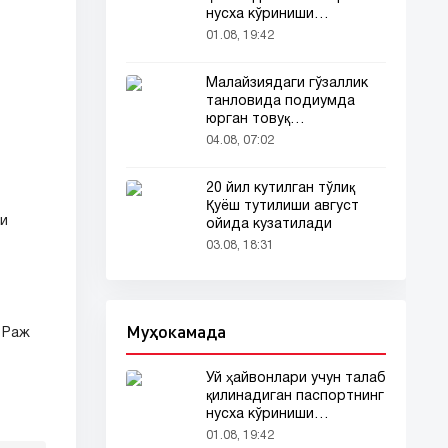
нусха кўриниши
тармоқларда тарқалди
01.08, 19:42
Малайзиядаги гўзаллик
танловида подиумда
юрган товуқ
томошабинлар
04.08, 07:02
эътиборини тортди
20 йил кутилган тўлиқ
Қуёш тутилиши август
ги
ойида кузатилади
)
03.08, 18:31
Муҳокамада
 Раж
Уй ҳайвонлари учун талаб
қилинадиган паспортнинг
нусха кўриниши
тармоқларда тарқалди
01.08, 19:42