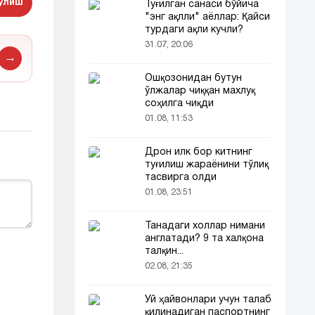
бўлиш
Туғилган санаси бўйича
"энг ақлли" аёллар: Қайси
турдаги ақли кучли?
31.07, 20:06
→
Ошқозонидан бутун
ўлжалар чиққан махлуқ
соҳилга чиқди
01.08, 11:53
Дрон илк бор китнинг
туғилиш жараёнини тўлиқ
тасвирга олди
01.08, 23:51
Танадаги холлар нимани
англатади? 9 та халқона
талқин...
02.08, 21:35
Уй ҳайвонлари учун талаб
қилинадиган паспортнинг