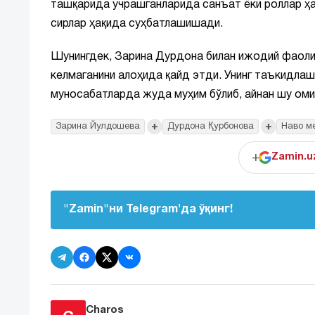
ташқарида учрашганларида санъат ёки роллар ҳақ
сирлар ҳақида суҳбатлашишади.
Шунингдек, Зарина Дурдона билан ижодий фаоли
келмаганини алоҳида қайд этди. Унинг таъкидлаш
муносабатларда жуда муҳим бўлиб, айнан шу омил
+
+
Зарина Йулдошева
Дурдона Қурбонова
Наво м
+
Zamin.u
"Zamin"ни Telegram'да ўқинг!
Charos