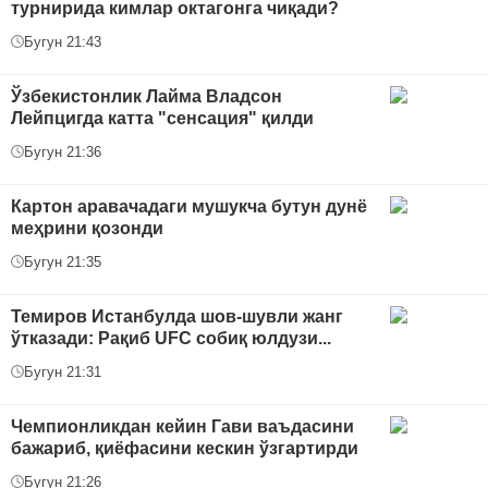
турнирида кимлар октагонга чиқади?
Бугун 21:43
Ўзбекистонлик Лайма Владсон
Лейпцигда катта "сенсация" қилди
Бугун 21:36
Картон аравачадаги мушукча бутун дунё
меҳрини қозонди
Бугун 21:35
Темиров Истанбулда шов-шувли жанг
ўтказади: Рақиб UFC собиқ юлдузи...
Бугун 21:31
Чемпионликдан кейин Гави ваъдасини
бажариб, қиёфасини кескин ўзгартирди
Бугун 21:26