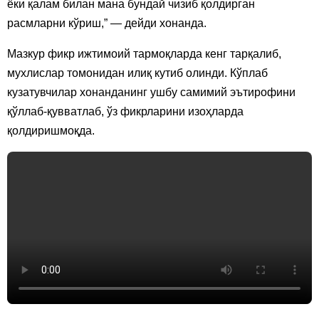
ёки қалам билан мана бундай чизиб қолдирган
расмларни кўриш,” — дейди хонанда.
Мазкур фикр ижтимоий тармоқларда кенг тарқалиб,
мухлислар томонидан илиқ кутиб олинди. Кўплаб
кузатувчилар хонанданинг ушбу самимий эътирофини
қўллаб-қувватлаб, ўз фикрларини изоҳларда
қолдиришмоқда.