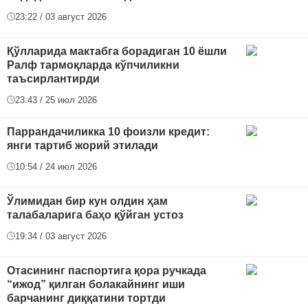
23:22 / 03 август 2026
Қўлларида мактабга борадиган 10 ёшли
Ралф тармоқларда кўпчиликни
таъсирлантирди
23:43 / 25 июл 2026
Паррандачиликка 10 фоизли кредит:
янги тартиб жорий этилади
10:54 / 24 июл 2026
Ўлимидан бир кун олдин ҳам
талабаларига баҳо қўйган устоз
19:34 / 03 август 2026
Отасининг паспортига қора ручкада
“ижод” қилган болакайнинг иши
барчанинг диққатини тортди