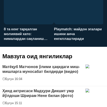
8 та кенг тарқалган
Playmatch: майдон эгалари
P
молиявий хато:
ишини анча
у
нималардан сақланиш
енгиллаштиради
х
керак?
Мавзуга оид янгиликлар
Матёқуб Матчонов ўлими ҳақидаги миш-
мишларга муносабат билдирди (видео)
Бугун 16:04
Ҳинд актрисаси Мадҳури Дикшит умр
йўлдоши Шрирам Нене билан (фото)
Бугун 15:11