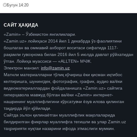
Бугун 14:20
САЙТ ҲАҚИДА
«Zamin» – Ўзбекистон янгиликлари.
«Zamin.uz» лойиҳаси 2014 йил 1 декабрда ўз фаолиятини
бошлаган ва оммавий ахборот воситаси сифатида 1117-
рақамли гувоҳнома билан 2016 йил 5 июлда давлат рўйхатидан
ўтган. Лойиҳа муассиси — «ALLTEN» МЧЖ.
Электрон манзил:
info@zamin.uz
.
Матнли материалларни тўлиқ кўчириш ёки қисман иқтибос
келтиришга, шунингдек, фотографик, график, аудио ва/ёки
видеоматериаллардан фойдаланишга «Zamin.uz» сайтига
гиперҳавола мавжуд бўлган ва/ёки «Zamin» интернет-
нашрининг муаллифлигини кўрсатувчи ёзув илова қилинган
тақдирда йўл қўйилади.
Сайтда эълон қилинаётган муаллифлик мақолаларида
билдирилган фикрлар муаллифга тегишли ва улар Zamin.uz
таҳририяти нуқтаи назарини ифода этмаслиги мумкин.