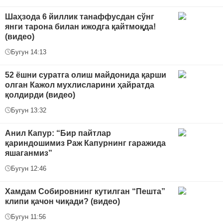
Шаҳзода 6 йиллик танаффусдан сўнг
янги тарона билан ижодга қайтмоқда!
(видео)
Бугун 14:13
52 ёшни суратга олиш майдонида қарши
олган Кажол мухлисларини ҳайратда
қолдирди (видео)
Бугун 13:32
Анил Капур: “Бир пайтлар
қариндошимиз Раж Капурнинг гаражида
яшаганмиз”
Бугун 12:46
Хамдам Собировнинг кутилган “Пешта”
клипи қачон чиқади? (видео)
Бугун 11:56