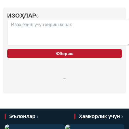
ИЗОҲЛАР
0
Юбориш
…
Эълонлар
Ҳамкорлик учун