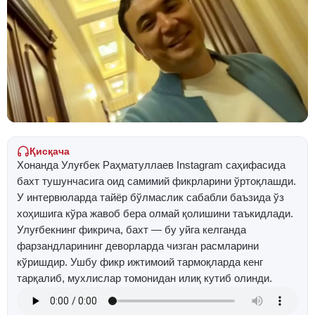
Қисқача
Хонанда Улуғбек Раҳматуллаев Instagram саҳифасида
бахт тушунчасига оид самимий фикрларини ўртоқлашди.
У интервюларда тайёр бўлмаслик сабабли баъзида ўз
хоҳишига кўра жавоб бера олмай қолишини таъкидлади.
Улуғбекнинг фикрича, бахт — бу уйга келганда
фарзандларининг деворларда чизган расмларини
кўришдир. Ушбу фикр ижтимоий тармоқларда кенг
тарқалиб, мухлислар томонидан илиқ кутиб олинди.