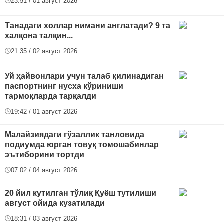
23:51 / 01 август 2026
Танадаги холлар нимани англатади? 9 та
халқона талқин...
21:35 / 02 август 2026
Уй ҳайвонлари учун талаб қилинадиган
паспортнинг нусха кўриниши
тармоқларда тарқалди
19:42 / 01 август 2026
Малайзиядаги гўзаллик танловида
подиумда юрган товуқ томошабинлар
эътиборини тортди
07:02 / 04 август 2026
20 йил кутилган тўлиқ Қуёш тутилиши
август ойида кузатилади
18:31 / 03 август 2026