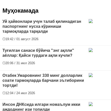
Муҳокамада
Уй ҳайвонлари учун талаб қилинадиган
паспортнинг нусха кўриниши
тармоқларда тарқалди
19:42 / 01 август 2026
Туғилган санаси бўйича "энг ақлли"
аёллар: Қайси турдаги ақли кучли?
20:06 / 31 июл 2026
Отабек Умаровнинг 330 минг долларлик
соати тармоқларда барчани эътиборини
тортди!
12:04 / 24 июл 2026
Инсон ДНКсида илгари номаълум икки
аждоднинг изи топилди