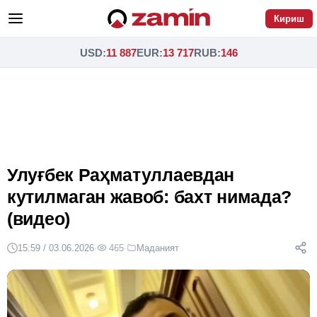
Кириш
USD
:
11 887
EUR
:
13 717
RUB
:
146
Улуғбек Раҳматуллаевдан
кутилмаган жавоб: бахт нимада?
(видео)
15:59 / 03.06.2026
·
465
·
Маданият