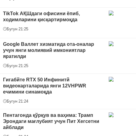
TikTok АҚШдаги офисини ёпиб,
ходимларини қисқартирмоқда
Бугун 21:25
Google Валлет хизматида ота-оналар
учун янги молиявий имкониятлар
яратилди
Бугун 21:25
Гигабйте RTX 50 Инфинитй
видеокарталарида янги 12VHPWR
ечимини синамоқда
Бугун 21:24
Пентагонда қўрқув ва ваҳима: Трамп
Эрондаги мағлубият учун Пит Хегсетни
айблади