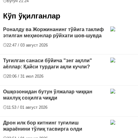
Бугун 21:24
Кўп ўқилганлар
Роналду ва Жоржинанинг тўйига таклиф
этилган меҳмонлар рўйхати шов-шувда
22:47 / 03 август 2026
Туғилган санаси бўйича "энг ақлли"
аёллар: Қайси турдаги ақли кучли?
20:06 / 31 июл 2026
Ошқозонидан бутун ўлжалар чиққан
махлуқ соҳилга чиқди
11:53 / 01 август 2026
Дрон илк бор китнинг туғилиш
жараёнини тўлиқ тасвирга олди