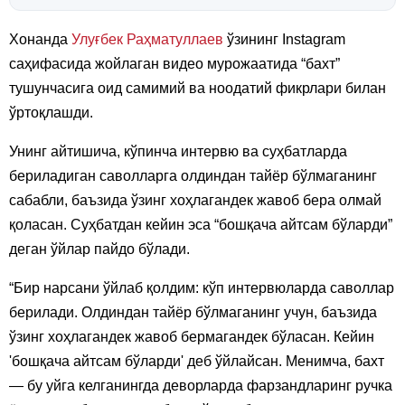
Хонанда
Улуғбек Раҳматуллаев
ўзининг Instagram
саҳифасида жойлаган видео мурожаатида “бахт”
тушунчасига оид самимий ва ноодатий фикрлари билан
ўртоқлашди.
Унинг айтишича, кўпинча интервю ва суҳбатларда
бериладиган саволларга олдиндан тайёр бўлмаганинг
сабабли, баъзида ўзинг хоҳлагандек жавоб бера олмай
қоласан. Суҳбатдан кейин эса “бошқача айтсам бўларди”
деган ўйлар пайдо бўлади.
“Бир нарсани ўйлаб қолдим: кўп интервюларда саволлар
берилади. Олдиндан тайёр бўлмаганинг учун, баъзида
ўзинг хоҳлагандек жавоб бермагандек бўласан. Кейин
'бошқача айтсам бўларди' деб ўйлайсан. Менимча, бахт
— бу уйга келганингда деворларда фарзандларинг ручка