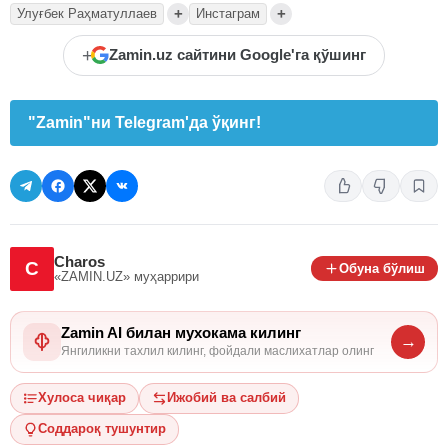
+
+
Улуғбек Раҳматуллаев
Инстаграм
+
Zamin.uz сайтини Google'га қўшинг
"Zamin"ни Telegram'да ўқинг!
Charos
C
Обуна бўлиш
«ZAMIN.UZ»
муҳаррири
Zamin AI билан мухокама килинг
→
Янгиликни тахлил килинг, фойдали маслихатлар олинг
Хулоса чиқар
Ижобий ва салбий
Соддароқ тушунтир