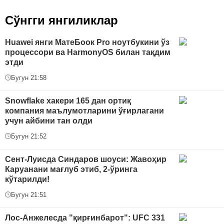
Сўнгги янгиликлар
Huawei янги МатеБоок Pro ноутбукини ўз
процессори ва HarmonyOS билан тақдим
этди
Бугун 21:58
Snowflake хакери 165 дан ортиқ
компания маълумотларини ўғирлагани
учун айбини тан олди
Бугун 21:52
Сент-Луисда Синдаров шоуси: Жавоҳир
Каруанани мағлуб этиб, 2-ўринга
кўтарилди!
Бугун 21:51
Лос-Анжелесда "қирғинбарот": UFC 331