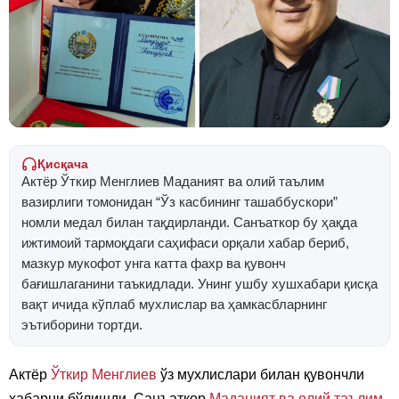
Қисқача
Актёр Ўткир Менглиев Маданият ва олий таълим
вазирлиги томонидан “Ўз касбининг ташаббускори”
номли медал билан тақдирланди. Санъаткор бу ҳақда
ижтимоий тармоқдаги саҳифаси орқали хабар бериб,
мазкур мукофот унга катта фахр ва қувонч
бағишлаганини таъкидлади. Унинг ушбу хушхабари қисқа
вақт ичида кўплаб мухлислар ва ҳамкасбларнинг
эътиборини тортди.
Актёр
Ўткир Менглиев
ўз мухлислари билан қувончли
хабарни бўлишди. Санъаткор
Маданият ва олий таълим