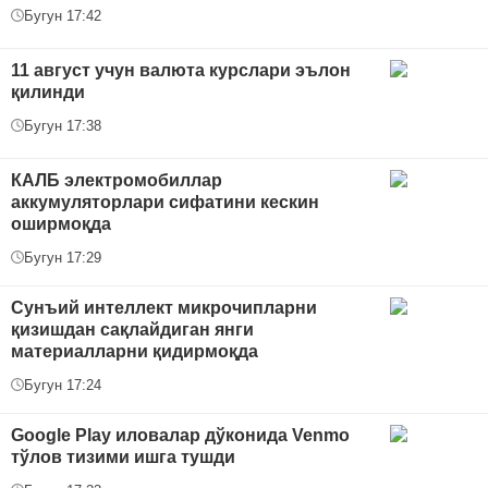
Бугун 17:42
11 август учун валюта курслари эълон
қилинди
Бугун 17:38
КАЛБ электромобиллар
аккумуляторлари сифатини кескин
оширмоқда
Бугун 17:29
Сунъий интеллект микрочипларни
қизишдан сақлайдиган янги
материалларни қидирмоқда
Бугун 17:24
Google Play иловалар дўконида Venmo
тўлов тизими ишга тушди