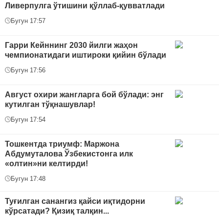
Ливерпулга ўтишини қўллаб-қувватлади
Бугун 17:57
Гарри Кейннинг 2030 йилги жаҳон
чемпионатидаги иштироки қийин бўлади
Бугун 17:56
Август охири жангларга бой бўлади: энг
кутилган тўқнашувлар!
Бугун 17:54
Тошкентда триумф: Маржона
Абдумуталова Ўзбекистонга илк
«олтин»ни келтирди!
Бугун 17:48
Туғилган санангиз қайси иқтидорни
кўрсатади? Қизиқ талқин...