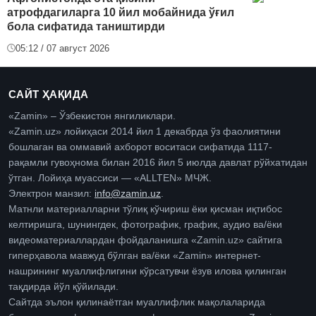
атрофдагиларга 10 йил мобайнида ўғил
бола сифатида таништирди
05:12 / 07 август 2026
САЙТ ҲАҚИДА
«Zamin» – Ўзбекистон янгиликлари.
«Zamin.uz» лойиҳаси 2014 йил 1 декабрда ўз фаолиятини
бошлаган ва оммавий ахборот воситаси сифатида 1117-
рақамли гувоҳнома билан 2016 йил 5 июлда давлат рўйхатидан
ўтган. Лойиҳа муассиси — «ALLTEN» МЧЖ.
Электрон манзил:
info@zamin.uz
.
Матнли материалларни тўлиқ кўчириш ёки қисман иқтибос
келтиришга, шунингдек, фотографик, график, аудио ва/ёки
видеоматериаллардан фойдаланишга «Zamin.uz» сайтига
гиперҳавола мавжуд бўлган ва/ёки «Zamin» интернет-
нашрининг муаллифлигини кўрсатувчи ёзув илова қилинган
тақдирда йўл қўйилади.
Сайтда эълон қилинаётган муаллифлик мақолаларида