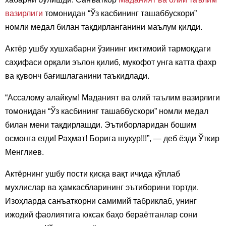
вазирлиги
томонидан “Ўз касбининг ташаббускори”
номли медал билан тақдирланганини маълум қилди.
Актёр ушбу хушхабарни ўзининг ижтимоий тармоқдаги
саҳифаси орқали эълон қилиб, мукофот унга катта фахр
ва қувонч бағишлаганини таъкидлади.
“Ассалому алайкум! Маданият ва олий таълим вазирлиги
томонидан “Ўз касбининг ташаббускори” номли медал
билан мени тақдирлашди. Эътиборларидан бошим
осмонга етди! Раҳмат! Борига шукур!!!”, — деб ёзди Ўткир
Менглиев.
Актёрнинг ушбу пости қисқа вақт ичида кўплаб
мухлислар ва ҳамкасбларининг эътиборини тортди.
Изоҳларда санъаткорни самимий табриклаб, унинг
ижодий фаолиятига юксак баҳо бераётганлар сони