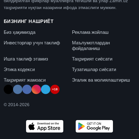
билдирилган фикрлар муаллифга тегишли ва улар Zamin.uz
таҳририяти нуқтаи назарини ифода этмаслиги мумкин.
БИЗНИНГ НАШРИЁТ
Биз ҳақимизда
Реклама жойлаш
Инвесторлар учун таклиф
Маълумотлардан
фойдаланиш
Ишга таклиф этамиз
Таҳририят сиёсати
Этика кодекси
Тузатишлар сиёсати
Таҳририят жамоаси
Эгалик ва молиялаштириш
+18
© 2014-
2026