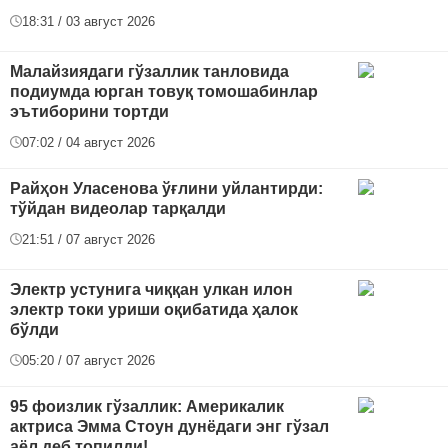
18:31 / 03 август 2026
Малайзиядаги гўзаллик танловида
подиумда юрган товуқ томошабинлар
эътиборини тортди
07:02 / 04 август 2026
Райҳон Уласенова ўғлини уйлантирди:
тўйдан видеолар тарқалди
21:51 / 07 август 2026
Электр устунига чиққан улкан илон
электр токи уриши оқибатида ҳалок
бўлди
05:20 / 07 август 2026
95 фоизлик гўзаллик: Америкалик
актриса Эмма Стоун дунёдаги энг гўзал
аёл деб топилди!