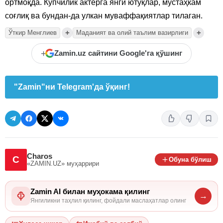
ортмоқда. Кўпчилик актёрга янги ютуқлар, мустаҳкам
соғлиқ ва бундан-да улкан муваффақиятлар тилаган.
+
+
Ўткир Менглиев
Маданият ва олий таълим вазирлиги
+
Zamin.uz сайтини Google'га қўшинг
"Zamin"ни Telegram'да ўқинг!
Charos
C
Обуна бўлиш
«ZAMIN.UZ»
муҳаррири
Zamin AI билан муҳокама қилинг
→
Янгиликни таҳлил қилинг, фойдали маслаҳатлар олинг