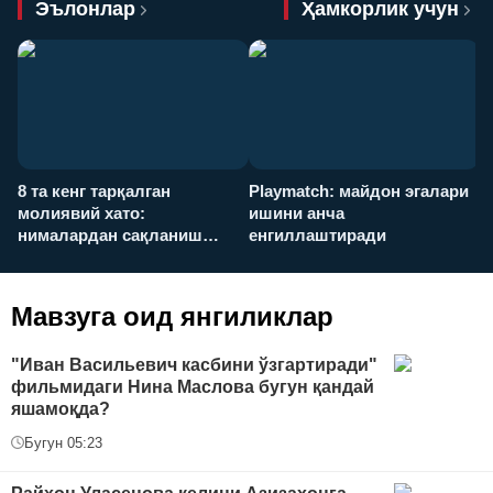
Эълонлар
Ҳамкорлик учун
8 та кенг тарқалган
Playmatch: майдон эгалари
P
молиявий хато:
ишини анча
у
нималардан сақланиш
енгиллаштиради
х
керак?
Мавзуга оид янгиликлар
"Иван Васильевич касбини ўзгартиради"
фильмидаги Нина Маслова бугун қандай
яшамоқда?
Бугун 05:23