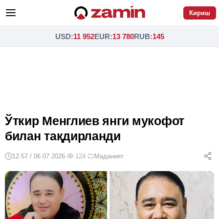
Кириш
USD
:
11 952
EUR
:
13 780
RUB
:
145
Ўткир Менглиев янги мукофот
билан тақдирланди
12:57 / 06.07.2026
·
124
·
Маданият