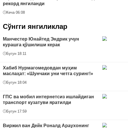
рекорд янгиланди
Кеча 06:08
Сўнгги янгиликлар
Манчестер Юнайтед Эндрик учун
курашга қўшилиши керак
Бугун 18:11
Хабиб Нурмагомедовдан муҳим
маслаҳат: «Шунчаки уни четга суринг!»
Бугун 18:04
ГПС ва мобил интернетсиз ишлайдиган
транспорт кузатуви яратилди
Бугун 17:59
Виржил ван Дейк Роналд Араухонинг