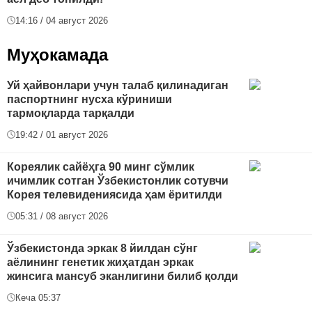
14:16 / 04 август 2026
Муҳокамада
Уй ҳайвонлари учун талаб қилинадиган
паспортнинг нусха кўриниши
тармоқларда тарқалди
19:42 / 01 август 2026
Кореялик сайёҳга 90 минг сўмлик
ичимлик сотган Ўзбекистонлик сотувчи
Корея телевидениясида ҳам ёритилди
05:31 / 08 август 2026
Ўзбекистонда эркак 8 йилдан сўнг
аёлининг генетик жиҳатдан эркак
жинсига мансуб эканлигини билиб қолди
Кеча 05:37