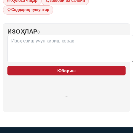
Хулоса чиқар
Ижобий ва салбий
Соддароқ тушунтир
ИЗОҲЛАР
0
Юбориш
…