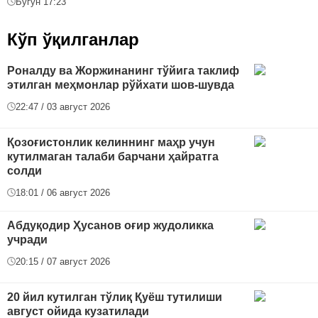
Бугун 17:23
Кўп ўқилганлар
Роналду ва Жоржинанинг тўйига таклиф
этилган меҳмонлар рўйхати шов-шувда
22:47 / 03 август 2026
Қозоғистонлик келиннинг маҳр учун
кутилмаган талаби барчани ҳайратга
солди
18:01 / 06 август 2026
Абдуқодир Ҳусанов оғир жудоликка
учради
20:15 / 07 август 2026
20 йил кутилган тўлиқ Қуёш тутилиши
август ойида кузатилади