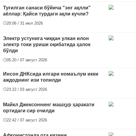
Туғилган санаси бўйича "энг ақлли"
аёллар: Қайси турдаги ақли кучли?
20:06 / 31 июл 2026
Электр устунига чиққан улкан илон
электр токи уриши оқибатида ҳалок
бўлди
05:20 / 07 август 2026
Инсон ДНКсида илгари номаълум икки
аждоднинг изи топилди
23:22 / 03 август 2026
Майкл Джексоннинг машҳур ҳаракати
ортидаги сир очилди
22:42 / 07 август 2026
Афғонистонда ота қизини