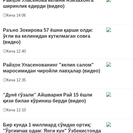
Райҳон Уласенова келини Азизахонга
ширинлик едирди (видео)
Кеча 14:06
Раъно Зокирова 57 ёшни қарши олди:
ўғли ва келинидан кутилмаган совға
(видео)
Кеча 12:40
Райҳон Уласенованинг "келин салом"
маросимидан чиройли лавҳалар (видео)
Кеча 12:35
“Дунё гўзали” Айшвария Рай 15 ёшли
қизи билан кўриниш берди (видео)
Кеча 12:10
Бир кунда 1 миллиард сўмдан ортиқ:
"Ўргимчак одам: Янги кун" Ўзбекистонда