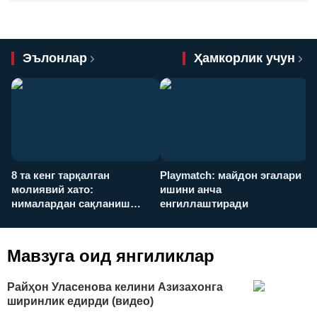
Эълонлар
Ҳамкорлик учун
8 та кенг тарқалган
Playmatch: майдон эгалари
P
молиявий хато:
ишини анча
у
нималардан сақланиш
енгиллаштиради
х
керак?
Мавзуга оид янгиликлар
Райҳон Уласенова келини Азизахонга
ширинлик едирди (видео)