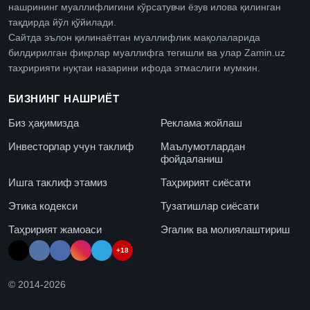
нашрининг муаллифлигини кўрсатувчи ёзув илова қилинган
тақдирда йўл қўйилади.
Сайтда эълон қилинаётган муаллифлик мақолаларида
билдирилган фикрлар муаллифга тегишли ва улар Zamin.uz
таҳририяти нуқтаи назарини ифода этмаслиги мумкин.
БИЗНИНГ НАШРИЁТ
Биз ҳақимизда
Реклама жойлаш
Инвесторлар учун таклиф
Маълумотлардан
фойдаланиш
Ишга таклиф этамиз
Таҳририят сиёсати
Этика кодекси
Тузатишлар сиёсати
Таҳририят жамоаси
Эгалик ва молиялаштириш
+18
© 2014-
2026