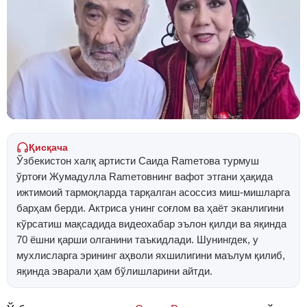
Қисқача
Ўзбекистон халқ артисти Саида Ramетова турмуш
ўртоғи Жумадулла Ramетовнинг вафот этгани ҳақида
ижтимоий тармоқларда тарқалган асоссиз миш-мишларга
барҳам берди. Актриса унинг соғлом ва ҳаёт эканлигини
кўрсатиш мақсадида видеохабар эълон қилди ва яқинда
70 ёшни қарши олганини таъкидлади. Шунингдек, у
мухлисларга эрининг аҳволи яхшилигини маълум қилиб,
яқинда эварали ҳам бўлишларини айтди.