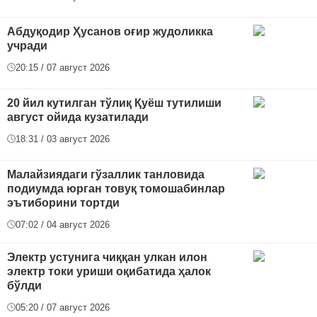
Абдуқодир Ҳусанов оғир жудоликка
учради
20:15 / 07 август 2026
20 йил кутилган тўлиқ Қуёш тутилиши
август ойида кузатилади
18:31 / 03 август 2026
Малайзиядаги гўзаллик танловида
подиумда юрган товуқ томошабинлар
эътиборини тортди
07:02 / 04 август 2026
Электр устунига чиққан улкан илон
электр токи уриши оқибатида ҳалок
бўлди
05:20 / 07 август 2026