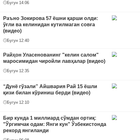
Бугун 14:06
Раъно Зокирова 57 ёшни қарши олди:
ўғли ва келинидан кутилмаган совға
(видео)
Бугун 12:40
Райҳон Уласенованинг "келин салом"
маросимидан чиройли лавҳалар (видео)
Бугун 12:35
“Дунё гўзали” Айшвария Рай 15 ёшли
қизи билан кўриниш берди (видео)
Бугун 12:10
Бир кунда 1 миллиард сўмдан ортиқ:
"Ўргимчак одам: Янги кун" Ўзбекистонда
рекорд янгиланди