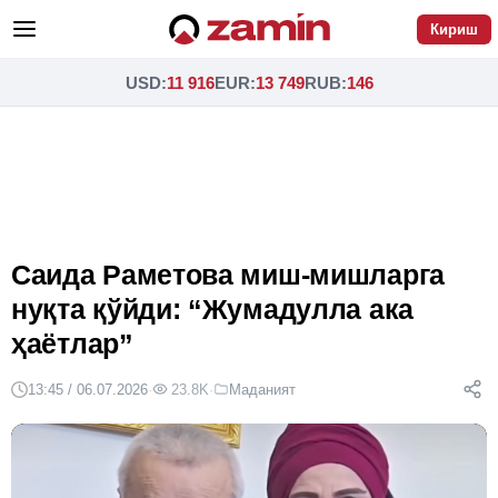
Кириш
USD
:
11 916
EUR
:
13 749
RUB
:
146
Саида Раметова миш-мишларга
нуқта қўйди: “Жумадулла ака
ҳаётлар”
13:45 / 06.07.2026
·
23.8K
·
Маданият