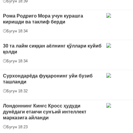
Бугун 18:39
Рома Родриго Мора учун курашга
киришди ва таклиф берди
Бугун 18:34
30 та лайм сиққан аёлнинг қўллари куйиб
қолди
Бугун 18:34
Сурхондарёда фуқаронинг уйи бузиб
ташланди
Бугун 18:32
Лондоннинг Кинғс Кросс ҳудуди
дунёдаги етакчи сунъий интеллект
марказига айланди
Бугун 18:23