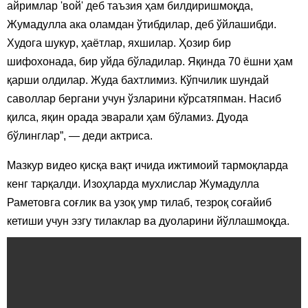
айримлар 'вой' деб таъзия ҳам билдиришмоқда,
Жумадулла ака оламдан ўтибдилар, деб ўйлашибди.
Худога шукур, ҳаётлар, яхшилар. Ҳозир бир
шифохонада, бир уйда бўладилар. Яқинда 70 ёшни ҳам
қарши олдилар. Жуда бахтлимиз. Кўпчилик шундай
саволлар бергани учун ўзларини кўрсатяпман. Насиб
қилса, яқин орада эварали ҳам бўламиз. Дуода
бўлинглар”, — деди актриса.
Мазкур видео қисқа вақт ичида ижтимоий тармоқларда
кенг тарқалди. Изоҳларда мухлислар Жумадулла
Раметовга соғлик ва узоқ умр тилаб, тезроқ соғайиб
кетиши учун эзгу тилаклар ва дуоларини йўллашмоқда.