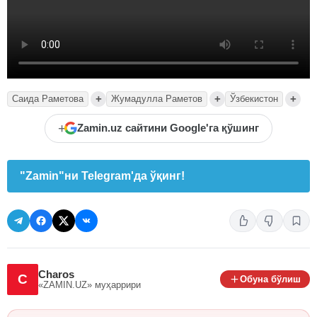
+
+
+
Саида Раметова
Жумадулла Раметов
Ўзбекистон
+
Zamin.uz сайтини Google'га қўшинг
"Zamin"ни Telegram'да ўқинг!
Charos
C
Обуна бўлиш
«ZAMIN.UZ»
муҳаррири