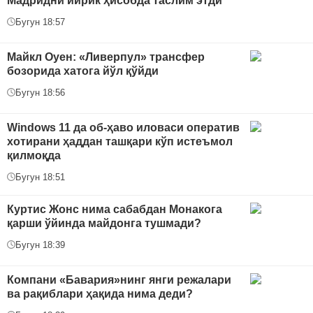
Мадридни йирик ҳисобда таслим этди
Бугун 18:57
Майкл Оуен: «Ливерпул» трансфер
бозорида хатога йўл қўйди
Бугун 18:56
Windows 11 да об-ҳаво иловаси оператив
хотирани ҳаддан ташқари кўп истеъмол
қилмоқда
Бугун 18:51
Куртис Жонс нима сабабдан Монакога
қарши ўйинда майдонга тушмади?
Бугун 18:39
Компани «Бавария»нинг янги режалари
ва рақиблари ҳақида нима деди?