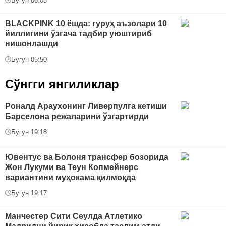
Бугун 06:08
BLACKPINK 10 ёшда: гуруҳ аъзолари 10
йиллигини ўзгача тадбир уюштириб
нишонлашди
Бугун 05:50
Сўнгги янгиликлар
Роналд Араухонинг Ливерпулга кетиши
Барселона режаларини ўзгартирди
Бугун 19:18
Ювентус ва Болоня трансфер бозорида
Жон Лукуми ва Теун Копмейнерс
вариантини муҳокама қилмоқда
Бугун 19:17
Манчестер Сити Сеулда Атлетико