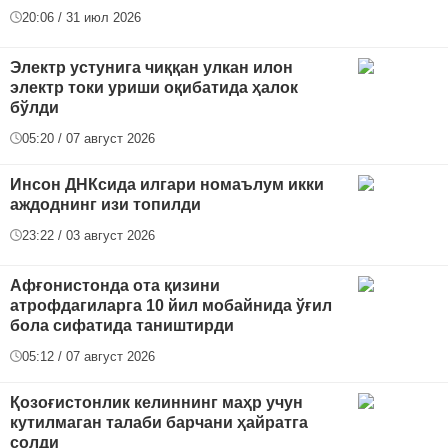
20:06 / 31 июл 2026
Электр устунига чиққан улкан илон
электр токи уриши оқибатида ҳалок
бўлди
05:20 / 07 август 2026
Инсон ДНКсида илгари номаълум икки
аждоднинг изи топилди
23:22 / 03 август 2026
Афғонистонда ота қизини
атрофдагиларга 10 йил мобайнида ўғил
бола сифатида таништирди
05:12 / 07 август 2026
Қозоғистонлик келиннинг маҳр учун
кутилмаган талаби барчани ҳайратга
солди