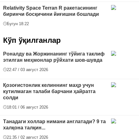
Relativity Space Terran R ракетасининг
биринчи босқичини йиғишни бошлади
Бугун 18:22
Кўп ўқилганлар
Роналду ва Жоржинанинг тўйига таклиф
этилган меҳмонлар рўйхати шов-шувда
22:47 / 03 август 2026
Қозоғистонлик келиннинг маҳр учун
кутилмаган талаби барчани ҳайратга
солди
18:01 / 06 август 2026
Танадаги холлар нимани англатади? 9 та
халқона талқин...
21:35 / 02 август 2026