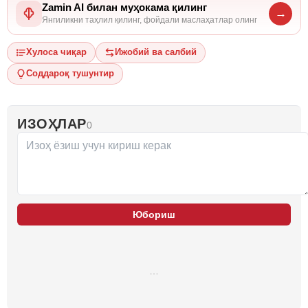
Zamin AI билан муҳокама қилинг
→
Янгиликни таҳлил қилинг, фойдали маслаҳатлар олинг
Хулоса чиқар
Ижобий ва салбий
Соддароқ тушунтир
ИЗОҲЛАР
0
Юбориш
…