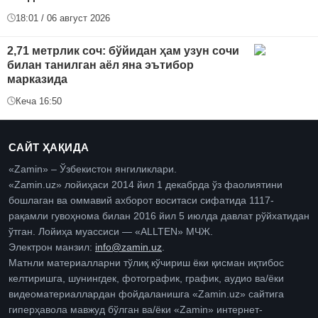
18:01 / 06 август 2026
2,71 метрлик соч: бўйидан ҳам узун сочи
билан танилган аёл яна эътибор
марказида
Кеча 16:50
САЙТ ҲАҚИДА
«Zamin» – Ўзбекистон янгиликлари.
«Zamin.uz» лойиҳаси 2014 йил 1 декабрда ўз фаолиятини
бошлаган ва оммавий ахборот воситаси сифатида 1117-
рақамли гувоҳнома билан 2016 йил 5 июлда давлат рўйхатидан
ўтган. Лойиҳа муассиси — «ALLTEN» МЧЖ.
Электрон манзил:
info@zamin.uz
.
Матнли материалларни тўлиқ кўчириш ёки қисман иқтибос
келтиришга, шунингдек, фотографик, график, аудио ва/ёки
видеоматериаллардан фойдаланишга «Zamin.uz» сайтига
гиперҳавола мавжуд бўлган ва/ёки «Zamin» интернет-