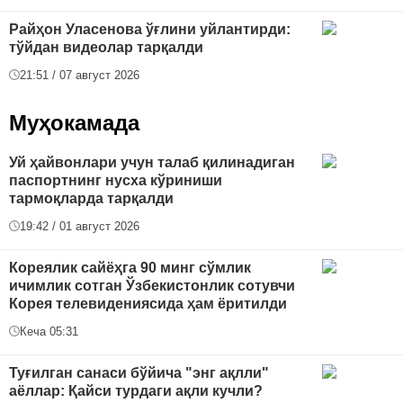
Райҳон Уласенова ўғлини уйлантирди:
тўйдан видеолар тарқалди
21:51 / 07 август 2026
Муҳокамада
Уй ҳайвонлари учун талаб қилинадиган
паспортнинг нусха кўриниши
тармоқларда тарқалди
19:42 / 01 август 2026
Кореялик сайёҳга 90 минг сўмлик
ичимлик сотган Ўзбекистонлик сотувчи
Корея телевидениясида ҳам ёритилди
Кеча 05:31
Туғилган санаси бўйича "энг ақлли"
аёллар: Қайси турдаги ақли кучли?