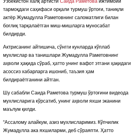
Ўзбекистон халқ артисти
Саида Раметова
ижтимоий
тармоқдаги саҳифаси орқали турмуш ўртоғи, таниқли
актёр Жумадулла Раметовнинг саломатлиги билан
боғлиқ тарқалаётган миш-мишларга муносабат
билдирди.
Актрисанинг айтишича, сўнгги кунларда кўплаб
мухлислар ва танишлари Жумадулла Раметовнинг
аҳволи ҳақида сўраб, ҳатто унинг вафот этгани ҳақидаги
асоссиз хабарларга ишониб, таъзия ҳам
билдираётганини айтган.
Шу сабабли Саида Раметова турмуш ўртоғини видеода
мухлисларига кўрсатиб, унинг аҳволи яхши эканини
маълум қилди.
“Ассалому алайкум, азиз мухлисларимиз. Кўпчилик
Жумадулла ака яхшиларми, деб сўраяпти. Ҳатто