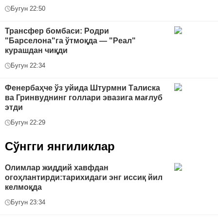
Бугун 22:50
Трансфер бомбаси: Родри
"Барселона"га ўтмоқда — "Реал"
курашдан чиқди
Бугун 22:34
Фенербаҳче ўз уйида Штурмни Талиска
ва Гринвуднинг голлари эвазига мағлуб
этди
Бугун 22:29
Сўнгги янгиликлар
Oлимлар жиддий хавфдан
огоҳлантирди:тарихидаги энг иссиқ йил
келмоқда
Бугун 23:34