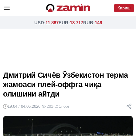
Кириш
USD
:
11 887
EUR
:
13 717
RUB
:
146
Дмитрий Сичёв Ўзбекистон терма
жамоаси плей-оффга чиқа
олишини айтди
19:04 / 04.06.2026
·
201
·
Спорт