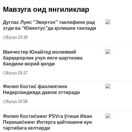
Мавзуга оид янгиликлар
Дуглас Луис “Эвертон” таклифини рад
этди ва “Ювентус”да қолишни танлади
Бугун 23:18
Манчестер Юнайтед молиявий
барқарорлик учун янги шартнома
бандини жорий қилди
Бугун 23:17
Филип Костиć фаолиятини
Нидерландияда давом эттиради
Бугун 22:58
Филип Костиćнинг PSVга ўтиши Иван
Перишиćнинг Интерга қайтишини кун
тартибига келтирди