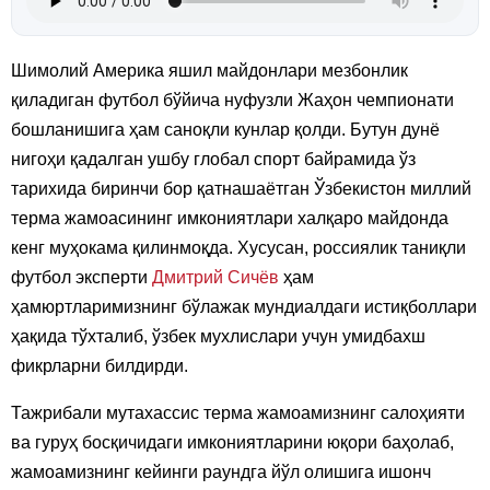
Шимолий Америка яшил майдонлари мезбонлик
қиладиган футбол бўйича нуфузли Жаҳон чемпионати
бошланишига ҳам саноқли кунлар қолди. Бутун дунё
нигоҳи қадалган ушбу глобал спорт байрамида ўз
тарихида биринчи бор қатнашаётган Ўзбекистон миллий
терма жамоасининг имкониятлари халқаро майдонда
кенг муҳокама қилинмоқда. Хусусан, россиялик таниқли
футбол эксперти
Дмитрий Сичёв
ҳам
ҳамюртларимизнинг бўлажак мундиалдаги истиқболлари
ҳақида тўхталиб, ўзбек мухлислари учун умидбахш
фикрларни билдирди.
Тажрибали мутахассис терма жамоамизнинг салоҳияти
ва гуруҳ босқичидаги имкониятларини юқори баҳолаб,
жамоамизнинг кейинги раундга йўл олишига ишонч