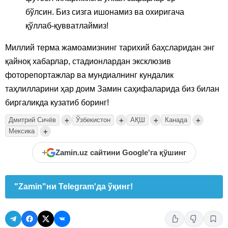
бўлсин. Биз сизга ишонамиз ва охиригача
қўллаб-қувватлаймиз!
Миллий терма жамоамизнинг тарихий баҳсларидан энг
қайноқ хабарлар, стадионлардан эксклюзив
фоторепортажлар ва мундиалнинг кундалик
таҳлилларини ҳар доим Замин саҳифаларида биз билан
биргаликда кузатиб боринг!
+
+
+
+
Дмитрий Сичёв
Ўзбекистон
АҚШ
Канада
+
Мексика
+
Zamin.uz сайтини Google'га қўшинг
"Zamin"ни Telegram'да ўқинг!