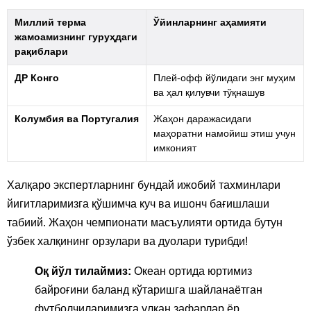
Миллий терма
Ўйинларнинг аҳамияти
жамоамизнинг гуруҳдаги
рақиблари
ДР Конго
Плей-офф йўлидаги энг муҳим
ва ҳал қилувчи тўқнашув
Колумбия ва Португалия
Жаҳон даражасидаги
маҳоратни намойиш этиш учун
имконият
Халқаро экспертларнинг бундай ижобий тахминлари
йигитларимизга қўшимча куч ва ишонч бағишлаши
табиий. Жаҳон чемпионати масъулияти ортида бутун
ўзбек халқининг орзулари ва дуолари турибди!
Оқ йўл тилаймиз:
Океан ортида юртимиз
байроғини баланд кўтаришга шайланаётган
футболчиларимизга улкан зафарлар ёр