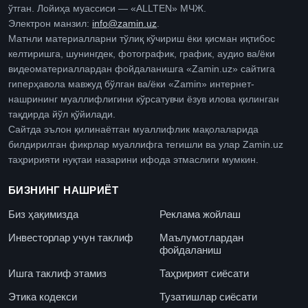
ўтган. Лойиҳа муассиси — «ALLTEN» МЧЖ.
Электрон манзил:
info@zamin.uz
.
Матнли материалларни тўлиқ кўчириш ёки қисман иқтибос
келтиришга, шунингдек, фотографик, график, аудио ва/ёки
видеоматериаллардан фойдаланишга «Zamin.uz» сайтига
гиперҳавола мавжуд бўлган ва/ёки «Zamin» интернет-
нашрининг муаллифлигини кўрсатувчи ёзув илова қилинган
тақдирда йўл қўйилади.
Сайтда эълон қилинаётган муаллифлик мақолаларида
билдирилган фикрлар муаллифга тегишли ва улар Zamin.uz
таҳририяти нуқтаи назарини ифода этмаслиги мумкин.
БИЗНИНГ НАШРИЁТ
Биз ҳақимизда
Реклама жойлаш
Инвесторлар учун таклиф
Маълумотлардан
фойдаланиш
Ишга таклиф этамиз
Таҳририят сиёсати
Этика кодекси
Тузатишлар сиёсати