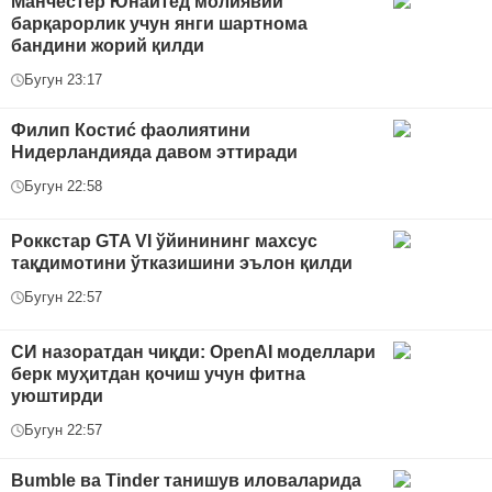
Манчестер Юнайтед молиявий
барқарорлик учун янги шартнома
бандини жорий қилди
Бугун 23:17
Филип Костиć фаолиятини
Нидерландияда давом эттиради
Бугун 22:58
Роккстар GTA VI ўйинининг махсус
тақдимотини ўтказишини эълон қилди
Бугун 22:57
СИ назоратдан чиқди: OpenAI моделлари
берк муҳитдан қочиш учун фитна
уюштирди
Бугун 22:57
Bumble ва Tinder танишув иловаларида