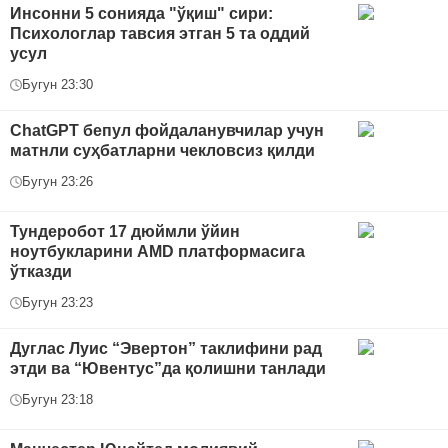
Инсонни 5 сонияда "ўқиш" сири:
Психологлар тавсия этган 5 та оддий
усул
Бугун 23:30
ChatGPT бепул фойдаланувчилар учун
матнли суҳбатларни чекловсиз қилди
Бугун 23:26
Тундеробот 17 дюймли ўйин
ноутбукларини AMD платформасига
ўтказди
Бугун 23:23
Дуглас Луис “Эвертон” таклифини рад
этди ва “Ювентус”да қолишни танлади
Бугун 23:18