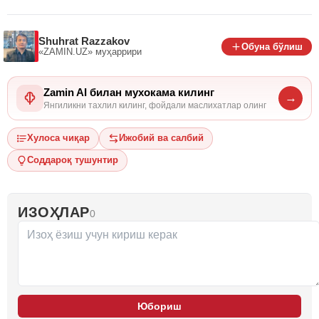
Shuhrat Razzakov
Обуна бўлиш
«ZAMIN.UZ»
муҳаррири
Zamin AI билан мухокама килинг
→
Янгиликни тахлил килинг, фойдали маслихатлар олинг
Хулоса чиқар
Ижобий ва салбий
Соддароқ тушунтир
ИЗОҲЛАР
0
Юбориш