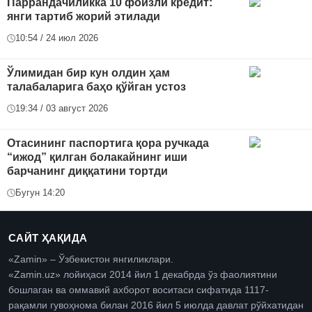
Паррандачиликка 10 фоизли кредит:
янги тартиб жорий этилади
10:54 / 24 июл 2026
Ўлимидан бир кун олдин ҳам
талабаларига баҳо қўйган устоз
19:34 / 03 август 2026
Отасининг паспортига қора ручкада
“ижод” қилган болакайнинг иши
барчанинг диққатини тортди
Бугун 14:20
САЙТ ҲАҚИДА
«Zamin» – Ўзбекистон янгиликлари.
«Zamin.uz» лойиҳаси 2014 йил 1 декабрда ўз фаолиятини
бошлаган ва оммавий ахборот воситаси сифатида 1117-
рақамли гувоҳнома билан 2016 йил 5 июлда давлат рўйхатидан