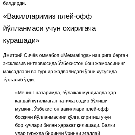
билдирди.
«Вакилларимиз плей-офф
йўлланмаси учун охиригача
курашади»
Дмитрий Сичёв оммабоп «Metaratings» нашрига берган
эксклюзив интервюсида Ўзбекистон бош жамоасининг
мақсадлари ва турнир жадвалидаги ўрни хусусида
тўхталиб ўтди:
«Менинг назаримда, бўлажак мундиалда ҳар
қандай кутилмаган натижа содир бўлиши
мумкин. Ўзбекистон вакиллари плей-офф
босқичи йўлланмасини қўлга киритиш учун
бор кучлари билан ҳаракат қилишади. Балки
улар гуруҳда биринчи ўринни эгаллай