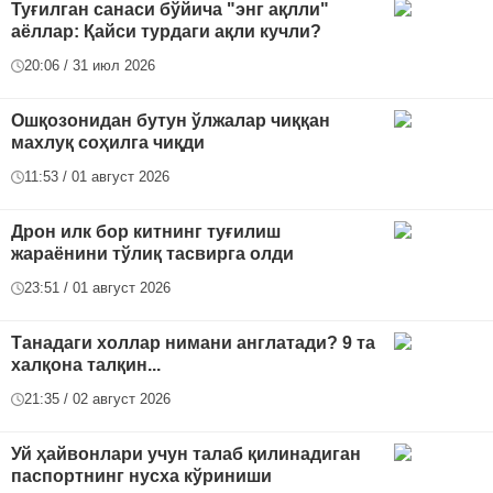
Туғилган санаси бўйича "энг ақлли"
аёллар: Қайси турдаги ақли кучли?
20:06 / 31 июл 2026
Ошқозонидан бутун ўлжалар чиққан
махлуқ соҳилга чиқди
11:53 / 01 август 2026
Дрон илк бор китнинг туғилиш
жараёнини тўлиқ тасвирга олди
23:51 / 01 август 2026
Танадаги холлар нимани англатади? 9 та
халқона талқин...
21:35 / 02 август 2026
Уй ҳайвонлари учун талаб қилинадиган
паспортнинг нусха кўриниши