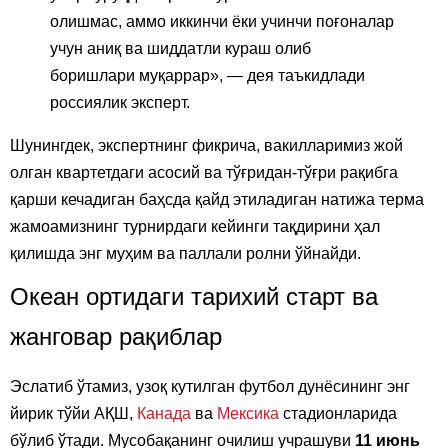
олишмас, аммо иккинчи ёки учинчи поғоналар
учун аниқ ва шиддатли кураш олиб
боришлари муқаррар», — дея таъкидлади
россиялик эксперт.
Шунингдек, экспертнинг фикрича, вакилларимиз жой
олган квартетдаги асосий ва тўғридан-тўғри рақибга
қарши кечадиган баҳсда қайд этиладиган натижа терма
жамоамизнинг турнирдаги кейинги тақдирини ҳал
қилишда энг муҳим ва паллали ролни ўйнайди.
Океан ортидаги тарихий старт ва
жанговар рақиблар
Эслатиб ўтамиз, узоқ кутилган футбол дунёсининг энг
йирик тўйи АҚШ,
Канада
ва
Мексика
стадионларида
бўлиб ўтади. Мусобақанинг очилиш учрашуви
11 июнь