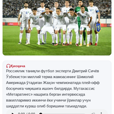
Қисқача
Россиялик таниқли футбол эксперти Дмитрий Сичёв
Ўзбекистон миллий терма жамоасининг Шимолий
Америкада ўтадиган Жаҳон чемпионатида плей-офф
босқичига чиқишига ишонч билдирди. Мутахассис
«Метаратингс» нашрига берган интервюсида
вакилларимиз иккинчи ёки учинчи ўринлар учун
шиддатли кураш олиб боришини таъкидлади.