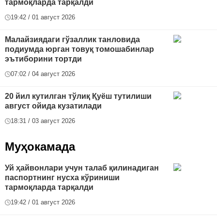
тармоқларда тарқалди
19:42 / 01 август 2026
Малайзиядаги гўзаллик танловида
подиумда юрган товуқ томошабинлар
эътиборини тортди
07:02 / 04 август 2026
20 йил кутилган тўлиқ Қуёш тутилиши
август ойида кузатилади
18:31 / 03 август 2026
Муҳокамада
Уй ҳайвонлари учун талаб қилинадиган
паспортнинг нусха кўриниши
тармоқларда тарқалди
19:42 / 01 август 2026