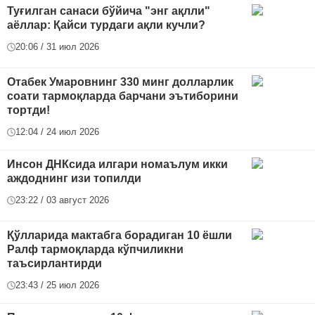
Туғилган санаси бўйича "энг ақлли"
аёллар: Қайси турдаги ақли кучли?
20:06 / 31 июл 2026
Отабек Умаровнинг 330 минг долларлик
соати тармоқларда барчани эътиборини
тортди!
12:04 / 24 июл 2026
Инсон ДНКсида илгари номаълум икки
аждоднинг изи топилди
23:22 / 03 август 2026
Қўлларида мактабга борадиган 10 ёшли
Ралф тармоқларда кўпчиликни
таъсирлантирди
23:43 / 25 июл 2026