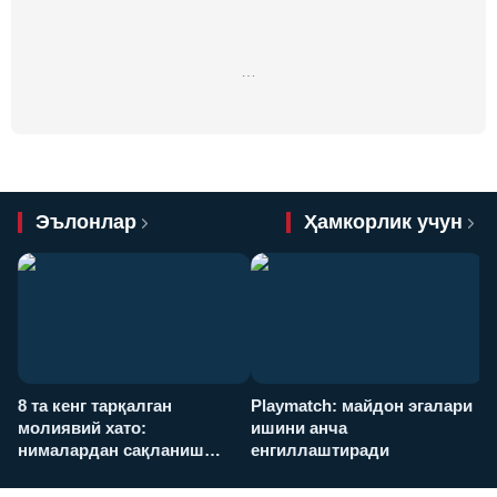
…
Эълонлар
Ҳамкорлик учун
8 та кенг тарқалган
Playmatch: майдон эгалари
P
молиявий хато:
ишини анча
у
нималардан сақланиш
енгиллаштиради
х
керак?