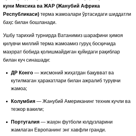
куни Мексика ва ЖАР (Жанубий Африка
Республикаси)
терма жамоалари ўртасидаги шиддатли
баҳс билан бошланади.
Ушбу тарихий турнирда Ватанимиз шарафини ҳимоя
қилувчи миллий терма жамоамиз гуруҳ босқичида
маҳорат бобида қолишмайдиган қуйидаги рақиблар
билан куч синашади:
ДР Конго
— жисмоний жиҳатдан бақувват ва
кутилмаган ҳаракатлари билан ажралиб турувчи
жамоа;
Колумбия
— Жанубий Американинг техник кучли ва
тезкор вакили;
Португалия
— жаҳон футболи юлдузларини
жамлаган Европанинг энг хавфли гранди.