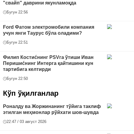
"свайп" даврини якунламоқда
Бугун 22:56
Ford Фатом электромобили компания
учун янги Таурус бўла оладими?
Бугун 22:51
Филип Костиćнинг PSVга ўтиши Иван
Перишиćнинг Интерга қайтишини кун
тартибига келтирди
Бугун 22:50
Кўп ўқилганлар
Роналду ва Жоржинанинг тўйига таклиф
этилган меҳмонлар рўйхати шов-шувда
22:47 / 03 август 2026