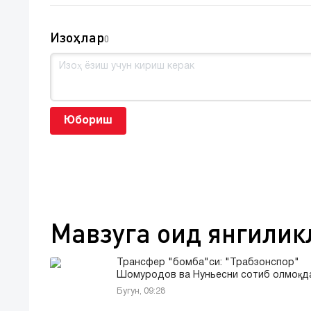
Изоҳлар
0
Юбориш
Мавзуга оид янгилик
Трансфер "бомба"си: "Трабзонспор"
Шомуродов ва Нуньесни сотиб олмоқда
Бугун, 09:28