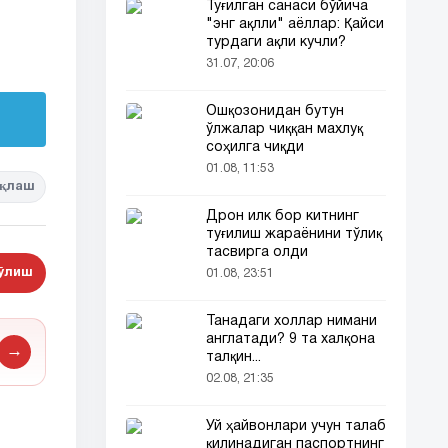
Туғилган санаси бўйича
"энг ақлли" аёллар: Қайси
турдаги ақли кучли?
31.07, 20:06
Ошқозонидан бутун
ўлжалар чиққан махлуқ
соҳилга чиқди
01.08, 11:53
қлаш
Дрон илк бор китнинг
туғилиш жараёнини тўлиқ
тасвирга олди
бўлиш
01.08, 23:51
Танадаги холлар нимани
англатади? 9 та халқона
→
талқин...
02.08, 21:35
Уй ҳайвонлари учун талаб
қилинадиган паспортнинг