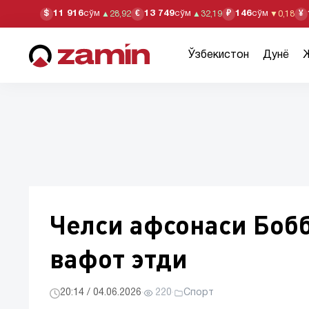
11 916
сўм
13 749
сўм
146
сўм
$
€
₽
¥
▲
28,92
▲
32,19
▼
0,18
Ўзбекистон
Дунё
Челси афсонаси Боб
вафот этди
20:14 / 04.06.2026
·
220
·
Спорт