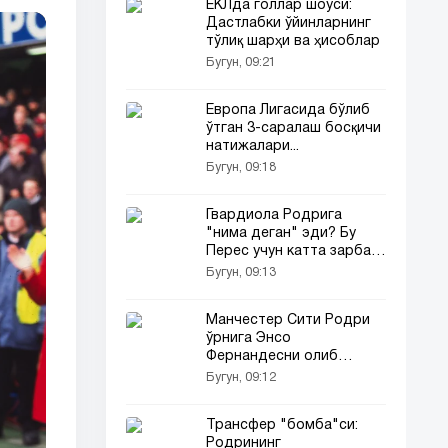
ЕКЛда голлар шоуси:
Дастлабки ўйинларнинг
тўлиқ шарҳи ва ҳисоблар
Бугун, 09:21
Европа Лигасида бўлиб
ўтган 3-саралаш босқичи
натижалари...
Бугун, 09:18
Гвардиола Родрига
"нима деган" эди? Бу
Перес учун катта зарба
бўлди...
Бугун, 09:13
Манчестер Сити Родри
ўрнига Энсо
Фернандесни олиб
келмоқчи
Бугун, 09:12
Трансфер "бомба"си:
Родрининг