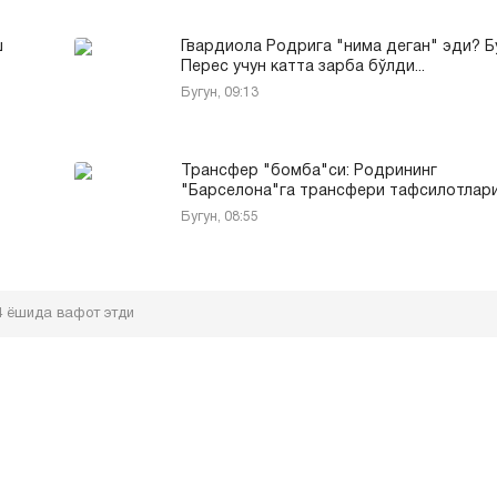
ш
Гвардиола Родрига "нима деган" эди? Б
Перес учун катта зарба бўлди...
Бугун, 09:13
Трансфер "бомба"си: Родрининг
"Барселона"га трансфери тафсилотлари.
Бугун, 08:55
4 ёшида вафот этди