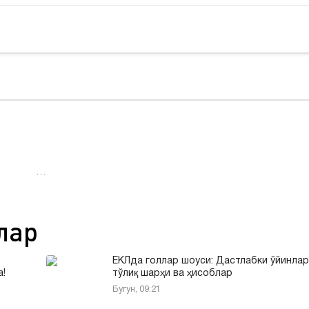
…
лар
ЕКЛда голлар шоуси: Дастлабки ўйинлар
!
тўлиқ шарҳи ва ҳисоблар
Бугун, 09:21