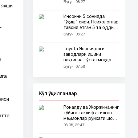
"антиқа" антирейтинг!
Бугун, 08:27
г яхши
Инсонни 5 сонияда
"ўқиш" сири: Психологлар
тавсия этган 5 та оддий
г
усул
Бугун, 08:27
Toyota Япониядаги
заводлари ишини
и
вақтинча тўхтатмоқда
Бугун, 07:58
ига
Кўп ўқилганлар
чиси
Роналду ва Жоржинанинг
тўйига таклиф этилган
атта
меҳмонлар рўйхати шов-
шувда
03.08, 22:47