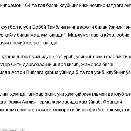
нг ҳамон 164 та гол билан клубнинг ички чемпионатдаги эн
футбол клуби Боббй Тамблингнинг вафоти билан ўзининг эн
ур қайғу билан маълум қилади". Маълумотларга кўра, собиқ
азият чекиб келаётган эди.
қарши дебют ўйинидаёқ гол уриб, ўзининг ёрқин фаолиятин
стер Сити дарвозасини ишғол қилиб, жамоаси билан
илда Астон Виллага қарши ўйинда 5 та гол уриб, клубнинг ўз
нг ҳақида гапирар экан, уни ҳақиқий жентльмен ва клуб эл
ида, балки Англия терма жамоасида ҳам ўйнаб, Франция
инг камтарлиги ва юксак маҳорати билан футбол оламида к