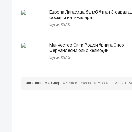
Европа Лигасида бўлиб ўтган 3-сарала
босқичи натижалари...
Бугун, 09:18
Манчестер Сити Родри ўрнига Энсо
Фернандесни олиб келмоқчи
Бугун, 09:12
Янгиликлар
»
Спорт
»
Челси афсонаси Боббй Тамблинг 8