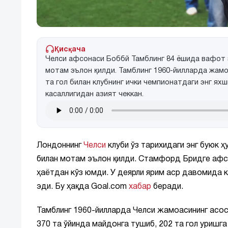
Қисқача
Челси афсонаси Боббй Тамблинг 84 ёшида вафот 
мотам эълон қилди. Тамблинг 1960-йилларда жамоан
та гол билан клубнинг ички чемпионатдаги энг ях
касаллигидан азият чеккан.
Лондоннинг
Челси
клуби ўз тарихидаги энг буюк 
билан мотам эълон қилди. Стамфорд Бридге аф
ҳаётдан кўз юмди. У деярли ярим аср давомида кл
эди. Бу ҳақда Goal.com
хабар
беради.
Тамблинг 1960-йилларда Челси жамоасининг асос
370 та ўйинда майдонга тушиб, 202 та гол уришг