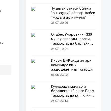
Туғилган санаси бўйича
у
"энг ақлли" аёллар: Қайси
турдаги ақли кучли?
31.07, 20:06
Отабек Умаровнинг 330
минг долларлик соати
..
тармоқларда барчани
эътиборини тортди!
24.07, 12:04
Инсон ДНКсида илгари
номаълум икки
аждоднинг изи топилди
03.08, 23:22
Қўлларида мактабга
борадиган 10 ёшли Ралф
тармоқларда кўпчиликни
таъсирлантирди
25.07, 23:43