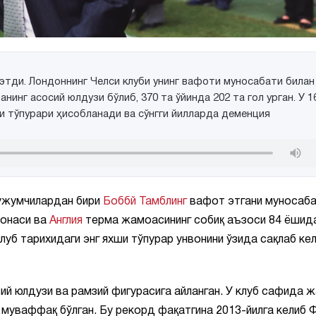
этди. Лондоннинг Челси клуби унинг вафоти муносабати билан
инг асосий юлдузи бўлиб, 370 та ўйинда 202 та гол урган. У 1
ши тўпурари ҳисобланади ва сўнгги йилларда деменция
ҳужумчилардан бири
Боббй Тамблинг
вафот этгани муносаб
сонаси ва
Англия
терма жамоасининг собиқ аъзоси 84 ёшид
уб тарихидаги энг яхши тўпурар унвонини ўзида сақлаб кел
ий юлдузи ва рамзий фигурасига айланган. У клуб сафида 
а муваффақ бўлган. Бу рекорд фақатгина 2013-йилга келиб 