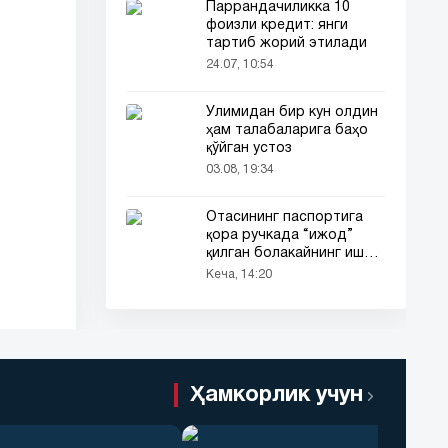
Паррандачиликка 10
фоизли кредит: янги
тартиб жорий этилади
24.07, 10:54
Ўлимидан бир кун олдин
ҳам талабаларига баҳо
қўйган устоз
03.08, 19:34
Отасининг паспортига
қора ручкада “ижод”
қилган болакайнинг иши
барчанинг диққатини
Кеча, 14:20
тортди
Ҳамкорлик учун