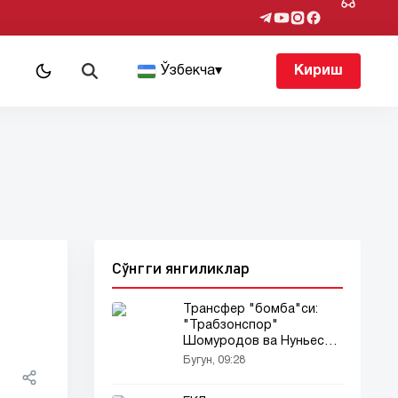
т
Ўзбекча
▾
Кириш
Сўнгги янгиликлар
Трансфер "бомба"си:
"Трабзонспор"
Шомуродов ва Нуньесни
сотиб олмоқда!
Бугун, 09:28