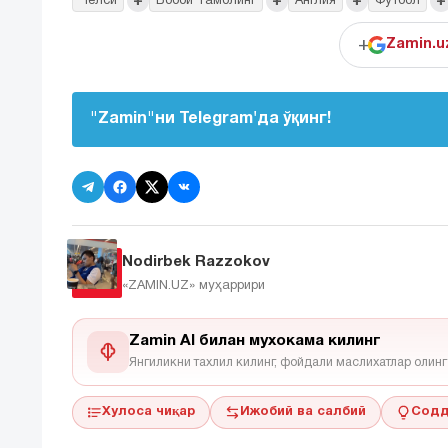
+
+
+
+
Челси
Боббй Тамблинг
Англия
Футбол
+
Zamin.u
"Zamin"ни Telegram'да ўқинг!
Nodirbek Razzokov
«ZAMIN.UZ»
муҳаррири
Zamin AI билан мухокама килинг
Янгиликни тахлил килинг, фойдали маслихатлар олинг
Хулоса чиқар
Ижобий ва салбий
Содд