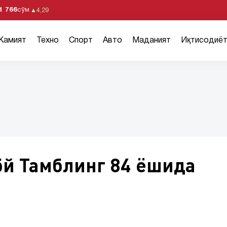
1 766
сўм
▲
4,29
Жамият
Техно
Спорт
Авто
Маданият
Иқтисодиё
бй Тамблинг 84 ёшида