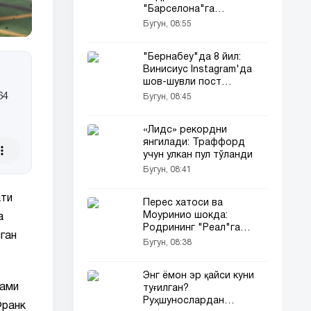
"Барселона"га
трансфери
Бугун, 08:55
тафсилотлари...
"Бернабеу"да 8 йил:
Винисиус Instagram'да
шов-шувли пост
қолдирди...
64
Бугун, 08:45
«Лидс» рекордни
янгилади: Траффорд
учун улкан пул тўланди
Бугун, 08:41
ати
Перес хатоси ва
Моуринио шокда:
а
Родрининг "Реал"га
ган
ўтиши нега барбод
Бугун, 08:38
бўлди?
Энг ёмон эр қайси куни
жами
туғилган?
Руҳшунослардан
Франк