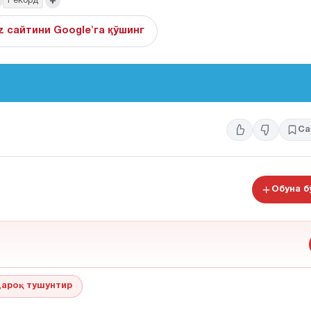
+
Рекорд
z сайтини Google'га қўшинг
Са
Обуна 
ароқ тушунтир