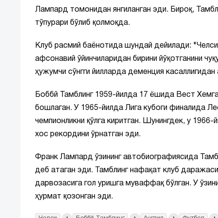
Лампард томонидан янгиланган эди. Бироқ, Тамбли
тўпурари бўлиб қолмоқда.
Клуб расмий баёнотида шундай дейилади: "Челси 
афсонавий ўйинчиларидан бирини йўқотганини чуқ
ҳужумчи сўнгги йилларда деменция касаллигидан 
Боббй Тамблинг 1959-йилда 17 ёшида Вест Хемга 
бошлаган. У 1965-йилда Лига кубоги финалида Ле
чемпионликни қўлга киритган. Шунингдек, у 1966-й
хос рекордини ўрнатган эди.
Франк Лампард ўзининг автобиографиясида Тамбли
деб атаган эди. Тамблинг нафақат клуб даражас
дарвозасига гол уришга муваффақ бўлган. У ўзин
ҳурмат қозонган эди.