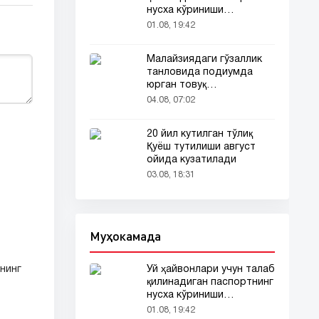
нусха кўриниши
тармоқларда тарқалди
01.08, 19:42
Малайзиядаги гўзаллик
танловида подиумда
юрган товуқ
томошабинлар
04.08, 07:02
эътиборини тортди
20 йил кутилган тўлиқ
Қуёш тутилиши август
ойида кузатилади
03.08, 18:31
Муҳокамада
Уй ҳайвонлари учун талаб
нинг
қилинадиган паспортнинг
нусха кўриниши
тармоқларда тарқалди
01.08, 19:42