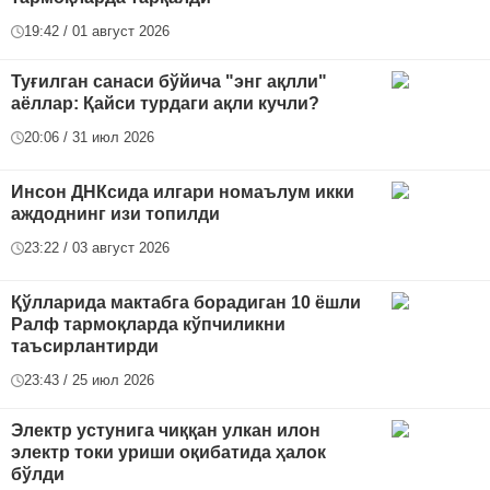
19:42 / 01 август 2026
Туғилган санаси бўйича "энг ақлли"
аёллар: Қайси турдаги ақли кучли?
20:06 / 31 июл 2026
Инсон ДНКсида илгари номаълум икки
аждоднинг изи топилди
23:22 / 03 август 2026
Қўлларида мактабга борадиган 10 ёшли
Ралф тармоқларда кўпчиликни
таъсирлантирди
23:43 / 25 июл 2026
Электр устунига чиққан улкан илон
электр токи уриши оқибатида ҳалок
бўлди