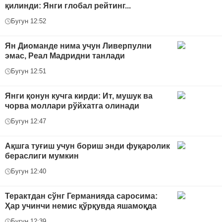
қилинди: Янги глобал рейтинг...
Бугун 12:52
Ян Диоманде нима учун Ливерпулни
эмас, Реал Мадридни танлади
Бугун 12:51
Янги қонун кучга кирди: Ит, мушук ва
чорва моллари рўйхатга олинади
Бугун 12:47
Ақшга туғиш учун бориш энди фуқаролик
бераслиги мумкин
Бугун 12:40
Терактдан сўнг Германияда саросима:
Ҳар учинчи немис қўрқувда яшамоқда
Бугун 12:39