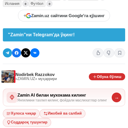
+
+
Испания
Футбол
+
Zamin.uz сайтини Google'га қўшинг
"Zamin"ни Telegram'да ўқинг!
Nodirbek Razzokov
Обуна бўлиш
«ZAMIN.UZ»
муҳаррири
Zamin AI билан мухокама килинг
→
Янгиликни тахлил килинг, фойдали маслихатлар олинг
Хулоса чиқар
Ижобий ва салбий
Соддароқ тушунтир