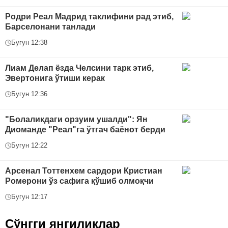
Родри Реал Мадрид таклифини рад этиб,
Барселонани танлади
Бугун 12:38
Лиам Делап ёзда Челсини тарк этиб,
Эвертонига ўтиши керак
Бугун 12:36
"Болаликдаги орзуим ушалди": Ян
Диоманде "Реал"га ўтгач баёнот берди
Бугун 12:22
Арсенал Тоттенхем сардори Кристиан
Ромерони ўз сафига қўшиб олмоқчи
Бугун 12:17
Сўнгги янгиликлар