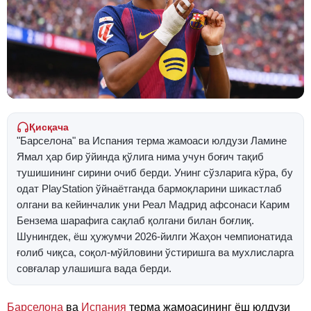
Қисқача
"Барселона" ва Испания терма жамоаси юлдузи Ламине
Ямал ҳар бир ўйинда қўлига нима учун боғич тақиб
тушишининг сирини очиб берди. Унинг сўзларига кўра, бу
одат PlayStation ўйнаётганда бармоқларини шикастлаб
олгани ва кейинчалик уни Реал Мадрид афсонаси Карим
Бензема шарафига сақлаб қолгани билан боғлиқ.
Шунингдек, ёш ҳужумчи 2026-йилги Жаҳон чемпионатида
ғолиб чиқса, соқол-мўйловини ўстиришга ва мухлисларга
совғалар улашишга вада берди.
Барселона
ва
Испания
терма жамоасининг ёш юлдузи