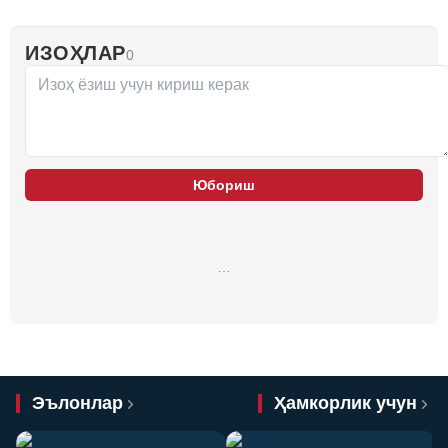
ИЗОҲЛАР
0
Юбориш
…
Эълонлар
Ҳамкорлик учун