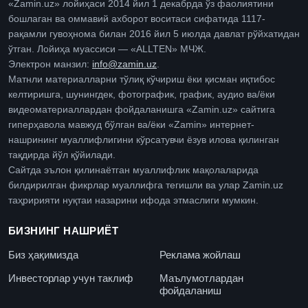
«Zamin.uz» лойиҳаси 2014 йил 1 декабрда ўз фаолиятини
бошлаган ва оммавий ахборот воситаси сифатида 1117-
рақамли гувоҳнома билан 2016 йил 5 июлда давлат рўйхатидан
ўтган. Лойиҳа муассиси — «ALLTEN» МЧЖ.
Электрон манзил:
info@zamin.uz
.
Матнли материалларни тўлиқ кўчириш ёки қисман иқтибос
келтиришга, шунингдек, фотографик, график, аудио ва/ёки
видеоматериаллардан фойдаланишга «Zamin.uz» сайтига
гиперҳавола мавжуд бўлган ва/ёки «Zamin» интернет-
нашрининг муаллифлигини кўрсатувчи ёзув илова қилинган
тақдирда йўл қўйилади.
Сайтда эълон қилинаётган муаллифлик мақолаларида
билдирилган фикрлар муаллифга тегишли ва улар Zamin.uz
таҳририяти нуқтаи назарини ифода этмаслиги мумкин.
БИЗНИНГ НАШРИЁТ
Биз ҳақимизда
Реклама жойлаш
Инвесторлар учун таклиф
Маълумотлардан
фойдаланиш