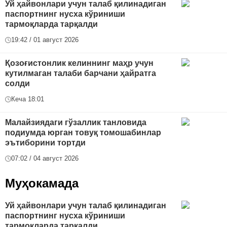
Уй ҳайвонлари учун талаб қилинадиган
паспортнинг нусха кўриниши
тармоқларда тарқалди
19:42 / 01 август 2026
Қозоғистонлик келиннинг маҳр учун
кутилмаган талаби барчани ҳайратга
солди
Кеча 18:01
Малайзиядаги гўзаллик танловида
подиумда юрган товуқ томошабинлар
эътиборини тортди
07:02 / 04 август 2026
Муҳокамада
Уй ҳайвонлари учун талаб қилинадиган
паспортнинг нусха кўриниши
тармоқларда тарқалди