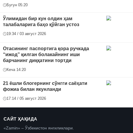
Бугун 05:20
Ўлимидан бир кун олдин ҳам
талабаларига баҳо қўйган устоз
19:34 / 03 август 2026
Отасининг паспортига қора ручкада
“ижод” қилган болакайнинг иши
барчанинг диққатини тортди
Кеча 14:20
21 ёшли блогернинг сўнгги саёҳати
фожиа билан якунланди
17:14 / 05 август 2026
САЙТ ҲАҚИДА
«Zamin» – Ўзбекистон янгиликлари.