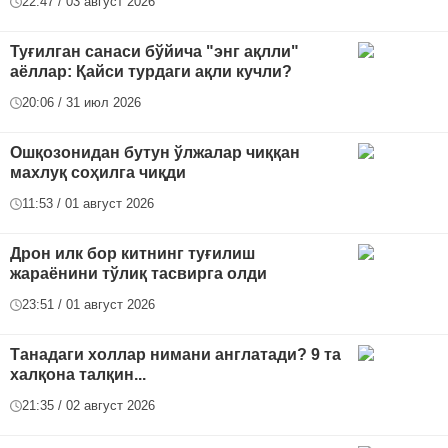
22:47 / 03 август 2026
Туғилган санаси бўйича "энг ақлли"
аёллар: Қайси турдаги ақли кучли?
20:06 / 31 июл 2026
Ошқозонидан бутун ўлжалар чиққан
махлуқ соҳилга чиқди
11:53 / 01 август 2026
Дрон илк бор китнинг туғилиш
жараёнини тўлиқ тасвирга олди
23:51 / 01 август 2026
Танадаги холлар нимани англатади? 9 та
халқона талқин...
21:35 / 02 август 2026