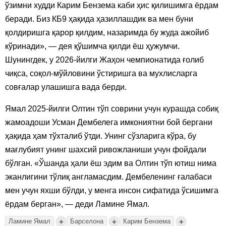
ўзимни худди Карим Бензема каби ҳис қилишимга ёрдам
беради. Биз КБ9 ҳақида ҳазиллашдик ва мен буни
қолдиришга қарор қилдим, назаримда бу жуда ажойиб
кўринади», — дея қўшимча қилди ёш ҳужумчи.
Шунингдек, у 2026-йилги Жаҳон чемпионатида ғолиб
чиқса, соқол-мўйловини ўстиришга ва мухлисларга
совғалар улашишга вада берди.
Ямал 2025-йилги Олтин тўп соврини учун курашда собиқ
жамоадоши Усман Дембелега имкониятни бой бергани
ҳақида ҳам тўхталиб ўтди. Унинг сўзларига кўра, бу
мағлубият унинг шахсий ривожланиши учун фойдали
бўлган. «Ўшанда ҳали ёш эдим ва Олтин тўп ютиш нима
эканлигини тўлиқ англамасдим. Дембеленинг ғалабаси
мен учун яхши бўлди, у менга инсон сифатида ўсишимга
ёрдам берган», — деди Ламине Ямал.
+
+
+
Ламине Ямал
Барселона
Карим Бензема