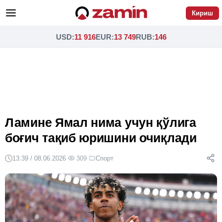
Кириш
USD
:
11 916
EUR
:
13 749
RUB
:
146
Ламине Ямал нима учун қўлига
боғич тақиб юришини очиқлади
13:39 / 08.06.2026
·
309
·
Спорт