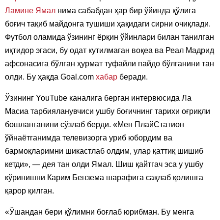
Ламине Ямал
нима сабабдан ҳар бир ўйинда қўлига
боғич тақиб майдонга тушиши ҳақидаги сирни очиқлади.
Футбол оламида ўзининг ёрқин ўйинлари билан танилган
иқтидор эгаси, бу одат кутилмаган воқеа ва Реал Мадрид
афсонасига бўлган ҳурмат туфайли пайдо бўлганини тан
олди. Бу ҳақда Goal.com
хабар
беради.
Ўзининг YouTube каналига берган интервюсида Ла
Масиа тарбияланувчиси ушбу боғичнинг тарихи оғриқли
бошланганини сўзлаб берди. «Мен ПлайСтатион
ўйнаётганимда телевизорга уриб юбордим ва
бармоқларимни шикастлаб олдим, улар қаттиқ шишиб
кетди», — дея тан олди Ямал. Шиш қайтгач эса у ушбу
кўринишни Карим Бензема шарафига сақлаб қолишга
қарор қилган.
«Ўшандан бери қўлимни боғлаб юрибман. Бу менга