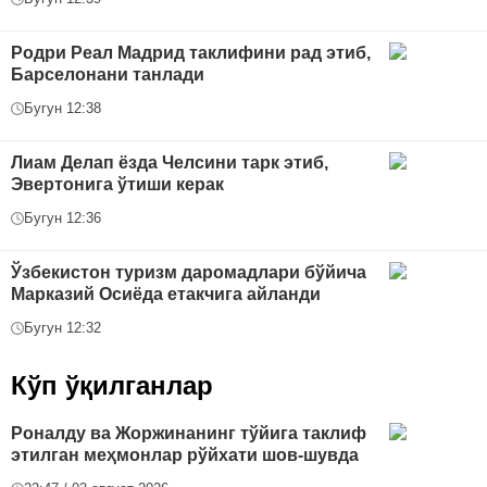
Родри Реал Мадрид таклифини рад этиб,
Барселонани танлади
Бугун 12:38
Лиам Делап ёзда Челсини тарк этиб,
Эвертонига ўтиши керак
Бугун 12:36
Ўзбекистон туризм даромадлари бўйича
Марказий Осиёда етакчига айланди
Бугун 12:32
Кўп ўқилганлар
Роналду ва Жоржинанинг тўйига таклиф
этилган меҳмонлар рўйхати шов-шувда