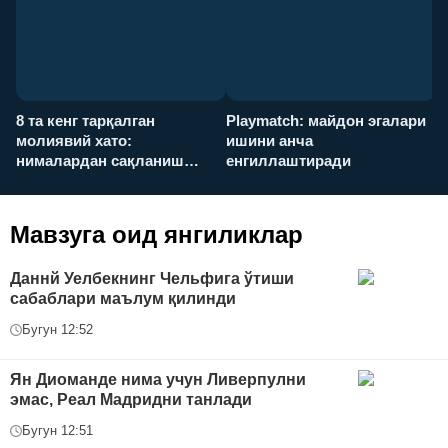
8 та кенг тарқалган
Playmatch: майдон эгалари
P
молиявий хато:
ишини анча
у
нималардан сақланиш
енгиллаштиради
х
керак?
Мавзуга оид янгиликлар
Даннй Уелбекнинг Чельфига ўтиши
сабаблари маълум қилинди
Бугун 12:52
Ян Диоманде нима учун Ливерпулни
эмас, Реал Мадридни танлади
Бугун 12:51