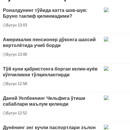
Роналдунинг тўйида катта шов-шув:
Бруно таклиф қилинмадими?
Бугун 13:03
Америкалик пенсионер дўконга шахсий
вертолётида учиб борди
Бугун 13:00
Тўй куни қабристонга борган келин-куёв
кўпчиликни тўлқинлантирди
Бугун 12:58
Даннй Уелбекнинг Чельфига ўтиши
сабаблари маълум қилинди
Бугун 12:52
Дунёнинг энг кучли паспортлари эълон