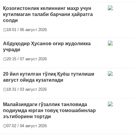
Қозоғистонлик келиннинг маҳр учун
кутилмаган талаби барчани ҳайратга
солди
18:01 / 06 август 2026
Абдуқодир Ҳусанов оғир жудоликка
учради
20:15 / 07 август 2026
20 йил кутилган тўлиқ Қуёш тутилиши
август ойида кузатилади
18:31 / 03 август 2026
Малайзиядаги гўзаллик танловида
подиумда юрган товуқ томошабинлар
эътиборини тортди
07:02 / 04 август 2026