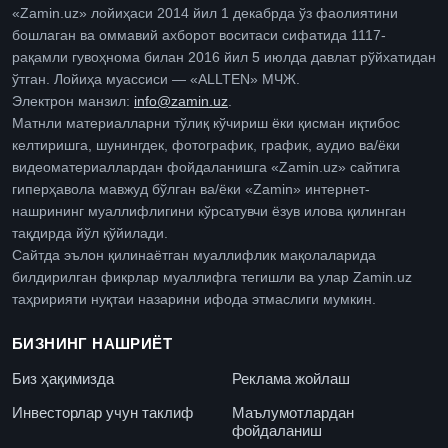
«Zamin.uz» лойиҳаси 2014 йил 1 декабрда ўз фаолиятини
бошлаган ва оммавий ахборот воситаси сифатида 1117-
рақамли гувоҳнома билан 2016 йил 5 июлда давлат рўйхатидан
ўтган. Лойиҳа муассиси — «ALLTEN» МЧЖ.
Электрон манзил:
info@zamin.uz
.
Матнли материалларни тўлиқ кўчириш ёки қисман иқтибос
келтиришга, шунингдек, фотографик, график, аудио ва/ёки
видеоматериаллардан фойдаланишга «Zamin.uz» сайтига
гиперҳавола мавжуд бўлган ва/ёки «Zamin» интернет-
нашрининг муаллифлигини кўрсатувчи ёзув илова қилинган
тақдирда йўл қўйилади.
Сайтда эълон қилинаётган муаллифлик мақолаларида
билдирилган фикрлар муаллифга тегишли ва улар Zamin.uz
таҳририяти нуқтаи назарини ифода этмаслиги мумкин.
БИЗНИНГ НАШРИЁТ
Биз ҳақимизда
Реклама жойлаш
Инвесторлар учун таклиф
Маълумотлардан
фойдаланиш