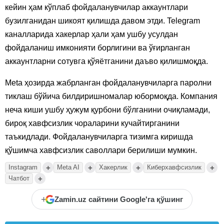
кейин ҳам кўплаб фойдаланувчилар аккаунтлари
бузилганидан шикоят қилишда давом этди. Telegram
каналларида хакерлар ҳали ҳам ушбу усулдан
фойдаланиш имконияти борлигини ва ўғирланган
аккаунтларни сотувга қўяётганини даъво қилишмоқда.
Meta ҳозирда жабрланган фойдаланувчиларга паролни
тиклаш бўйича билдиришномалар юбормоқда. Компания
неча киши ушбу ҳужум қурбони бўлганини очиқламади,
бироқ хавфсизлик чораларини кучайтирганини
таъкидлади. Фойдаланувчиларга тизимга киришда
қўшимча хавфсизлик саволлари берилиши мумкин.
+
+
+
+
Instagram
Meta AI
Хакерлик
Киберхавфсизлик
+
Чатбот
+
Zamin.uz сайтини Google'га қўшинг