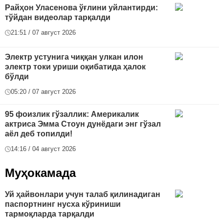
Райҳон Уласенова ўғлини уйлантирди:
тўйдан видеолар тарқалди
21:51 / 07 август 2026
Электр устунига чиққан улкан илон
электр токи уриши оқибатида ҳалок
бўлди
05:20 / 07 август 2026
95 фоизлик гўзаллик: Америкалик
актриса Эмма Стоун дунёдаги энг гўзал
аёл деб топилди!
14:16 / 04 август 2026
Муҳокамада
Уй ҳайвонлари учун талаб қилинадиган
паспортнинг нусха кўриниши
тармоқларда тарқалди