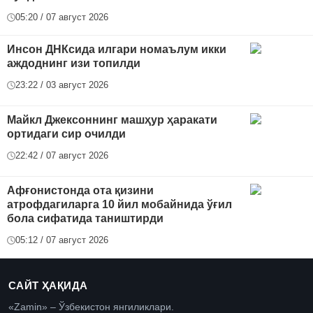
05:20 / 07 август 2026
Инсон ДНКсида илгари номаълум икки
аждоднинг изи топилди
23:22 / 03 август 2026
Майкл Джексоннинг машҳур ҳаракати
ортидаги сир очилди
22:42 / 07 август 2026
Афғонистонда ота қизини
атрофдагиларга 10 йил мобайнида ўғил
бола сифатида таништирди
05:12 / 07 август 2026
САЙТ ҲАҚИДА
«Zamin» – Ўзбекистон янгиликлари.