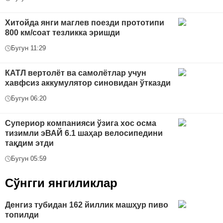
Хитойда янги маглев поезди прототипи
800 км/соат тезликка эришди
Бугун 11:29
КАТЛ вертолёт ва самолётлар учун
хавфсиз аккумулятор синовидан ўтказди
Бугун 06:20
Супериор компанияси ўзига хос осма
тизимли эВАЙ 6.1 шаҳар велосипедини
тақдим этди
Бугун 05:59
Сўнгги янгиликлар
Денгиз тубидан 162 йиллик машҳур пиво
топилди