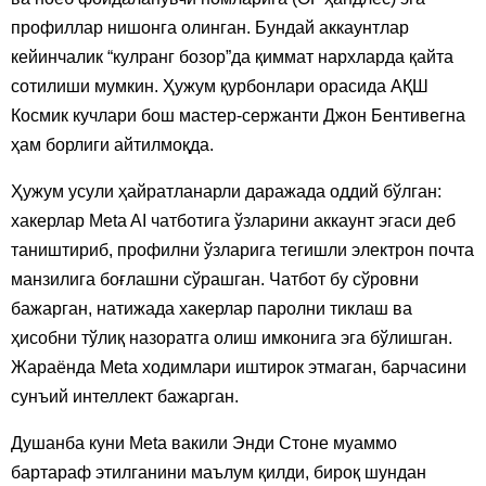
профиллар нишонга олинган. Бундай аккаунтлар
кейинчалик “кулранг бозор”да қиммат нархларда қайта
сотилиши мумкин. Ҳужум қурбонлари орасида АҚШ
Космик кучлари бош мастер-сержанти Джон Бентивегна
ҳам борлиги айтилмоқда.
Ҳужум усули ҳайратланарли даражада оддий бўлган:
хакерлар Meta AI чатботига ўзларини аккаунт эгаси деб
таништириб, профилни ўзларига тегишли электрон почта
манзилига боғлашни сўрашган. Чатбот бу сўровни
бажарган, натижада хакерлар паролни тиклаш ва
ҳисобни тўлиқ назоратга олиш имконига эга бўлишган.
Жараёнда Meta ходимлари иштирок этмаган, барчасини
сунъий интеллект бажарган.
Душанба куни Meta вакили Энди Стоне муаммо
бартараф этилганини маълум қилди, бироқ шундан