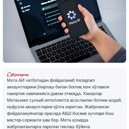
Қисқача
Мета АИ чатботидан фойдаланиб Instagram
аккаунтларини ўғирлаш билан боғлиқ кенг кўламли
хакерлик кампанияси давом этмоқда. Хакерлар
Метаънинг сунъий интеллектга асосланган ботини алдаб,
нуфузли аккаунтларни қўлга киритган. Жабрланган
фойдаланувчилар орасида АҚШ Космик кучлари бош
мастер-сержанти ҳам бор. Мета ҳозирда
жабрланганларга паролни тиклаш бўйича