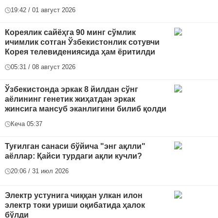
19:42 / 01 август 2026
Кореялик сайёҳга 90 минг сўмлик
ичимлик сотган Ўзбекистонлик сотувчи
Корея телевидениясида ҳам ёритилди
05:31 / 08 август 2026
Ўзбекистонда эркак 8 йилдан сўнг
аёлининг генетик жиҳатдан эркак
жинсига мансуб эканлигини билиб қолди
Кеча 05:37
Туғилган санаси бўйича "энг ақлли"
аёллар: Қайси турдаги ақли кучли?
20:06 / 31 июл 2026
Электр устунига чиққан улкан илон
электр токи уриши оқибатида ҳалок
бўлди