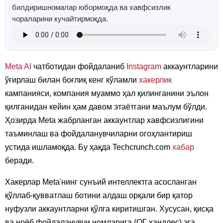
билдиришномалар юбормоқда ва хавфсизлик
чораларини кучайтирмоқда.
Meta AI
чатботидан фойдаланиб
Instagram
аккаунтларини
ўғирлаш билан боғлиқ кенг кўламли
хакерлик
кампанияси, компания муаммо ҳал қилинганини эълон
қилганидан кейин ҳам давом этаётгани маълум бўлди.
Ҳозирда Meta жабрланган аккаунтлар хавфсизлигини
таъминлаш ва фойдаланувчиларни огоҳлантириш
устида ишламоқда. Бу ҳақда Techcrunch.com
хабар
беради.
Хакерлар Meta'нинг сунъий интеллектга асосланган
қўллаб-қувватлаш ботини алдаш орқали бир қатор
нуфузли аккаунтларни қўлга киритишган. Хусусан, қисқа
ва ноёб фойдаланувчи номларига (ОГ ҳандлес) эга