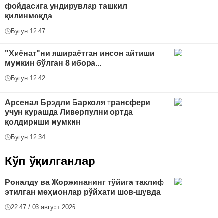
фойдасига ундирувлар ташкил
қилинмоқда
Бугун 12:47
"Хиёнат"ни яшираётган инсон айтиши
мумкин бўлган 8 ибора...
Бугун 12:42
Арсенал Брэдли Барколя трансфери
учун курашда Ливерпулни ортда
қолдириши мумкин
Бугун 12:34
Кўп ўқилганлар
Роналду ва Жоржинанинг тўйига таклиф
этилган меҳмонлар рўйхати шов-шувда
22:47 / 03 август 2026