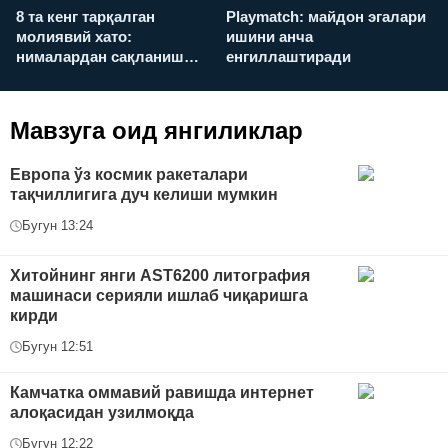
8 та кенг тарқалган
Playmatch: майдон эгалари
P
молиявий хато:
ишини анча
у
нималардан сақланиш
енгиллаштиради
х
керак?
Мавзуга оид янгиликлар
Европа ўз космик ракеталари
тақчиллигига дуч келиши мумкин
Бугун 13:24
Хитойнинг янги AST6200 литография
машинаси серияли ишлаб чиқаришга
кирди
Бугун 12:51
Камчатка оммавий равишда интернет
алоқасидан узилмоқда
Бугун 12:22