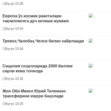
Бугун 13:30
Европа ўз космик ракеталари
тақчиллигига дуч келиши мумкин
Бугун 13:24
Тревоҳ Чалобаҳ Челси билан хайрлашди
Бугун 13:16
Сицилия соҳилларида 2000 йиллик
сирли кема топилди
Бугун 13:16
Жон Оби Микел Юрий Тилеманс
трансферини юқори баҳолади
Бугун 13:15