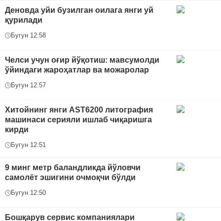
Деновда уйи бузилган оилага янги уй
қурилади
Бугун 12:58
Челси учун оғир йўқотиш: мавсумолди
ўйиндаги жароҳатлар ва можаролар
Бугун 12:57
Хитойнинг янги AST6200 литография
машинаси серияли ишлаб чиқаришга
кирди
Бугун 12:51
9 минг метр баландликда йўловчи
самолёт эшигини очмоқчи бўлди
Бугун 12:50
Бошқарув сервис компаниялари