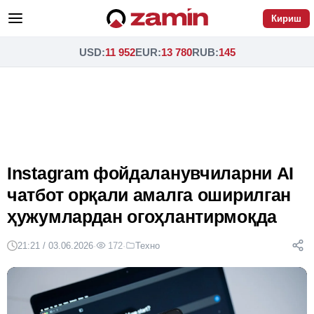
Кириш
USD
:
11 952
EUR
:
13 780
RUB
:
145
Instagram фойдаланувчиларни AI
чатбот орқали амалга оширилган
ҳужумлардан огоҳлантирмоқда
21:21 / 03.06.2026
·
172
·
Техно