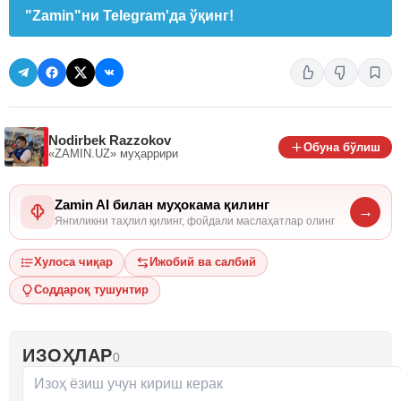
"Zamin"ни Telegram'да ўқинг!
Nodirbek Razzokov
Обуна бўлиш
«ZAMIN.UZ»
муҳаррири
Zamin AI билан муҳокама қилинг
→
Янгиликни таҳлил қилинг, фойдали маслаҳатлар олинг
Хулоса чиқар
Ижобий ва салбий
Соддароқ тушунтир
ИЗОҲЛАР
0