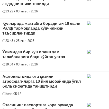
аждоднинг изи топилди
23:22 / 03 август 2026
Қўлларида мактабга борадиган 10 ёшли
Ралф тармоқларда кўпчиликни
таъсирлантирди
23:43 / 25 июл 2026
Ўлимидан бир кун олдин ҳам
талабаларига баҳо қўйган устоз
19:34 / 03 август 2026
Афғонистонда ота қизини
атрофдагиларга 10 йил мобайнида ўғил
бола сифатида таништирди
Кеча 05:12
Отасининг паспортига қора ручкада