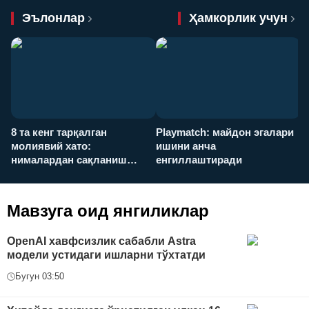
Эълонлар
Ҳамкорлик учун
8 та кенг тарқалган
Playmatch: майдон эгалари
P
молиявий хато:
ишини анча
у
нималардан сақланиш
енгиллаштиради
х
керак?
Мавзуга оид янгиликлар
OpenAI хавфсизлик сабабли Astra
модели устидаги ишларни тўхтатди
Бугун 03:50