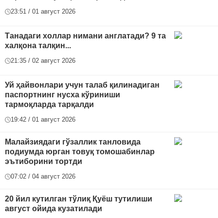
23:51 / 01 август 2026
Танадаги холлар нимани англатади? 9 та
халқона талқин...
21:35 / 02 август 2026
Уй ҳайвонлари учун талаб қилинадиган
паспортнинг нусха кўриниши
тармоқларда тарқалди
19:42 / 01 август 2026
Малайзиядаги гўзаллик танловида
подиумда юрган товуқ томошабинлар
эътиборини тортди
07:02 / 04 август 2026
20 йил кутилган тўлиқ Қуёш тутилиши
август ойида кузатилади