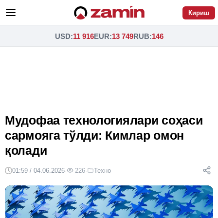
Кириш
USD
:
11 916
EUR
:
13 749
RUB
:
146
Мудофаа технологиялари соҳаси
сармояга тўлди: Кимлар омон
қолади
01:59 / 04.06.2026
·
226
·
Техно