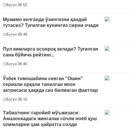
Бугун 06:52
Муаммо келганда ўзингизни қандай
тутасиз? Туғилган кунингиз сирни очади
Бугун 06:46
Пул кимларга осонроқ келади? Туғилган
сана бўйича рейтинг...
Бугун 06:46
Ўзбек томошабини севган "Ошин"
сериали орқали танилган япон
актрисаси ҳақида сиз билмаган фактлар
Бугун 06:10
Табиатнинг ғаройиб мўъжизаси:
Амазонкадаги жингалак сочли ноёб қуш
олимларни ҳам ҳайратга солди