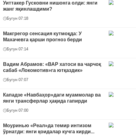
Уиттакер Гусковни нишонга олди: янги
жанг яқинлашдими?
Бугун 07:18
Макгрегор сенсация кутмоқда: У
Махачевга қарши прогноз берди
Бугун 07:14
Вадим Абрамов: «ВАР хатоси ва чарчоқ
сабаб «Локомотив»га ютқаздик»
Бугун 07:07
Кападзе «Навбаҳор»даги муаммолар ва
янги трансферлар ҳақида гапирди
Бугун 07:00
Моуринью «Реал»да темир интизом
ўрнатди: янги қоидалар кучга кирди...