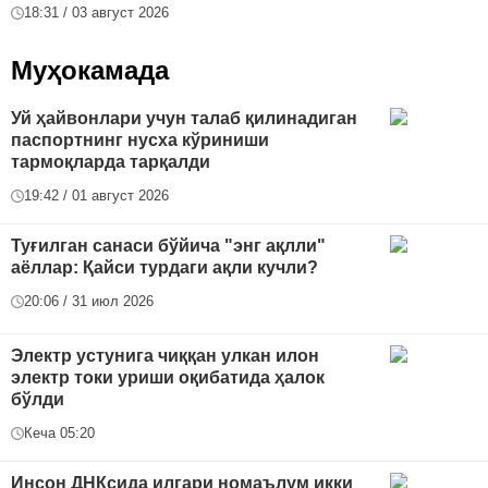
18:31 / 03 август 2026
Муҳокамада
Уй ҳайвонлари учун талаб қилинадиган
паспортнинг нусха кўриниши
тармоқларда тарқалди
19:42 / 01 август 2026
Туғилган санаси бўйича "энг ақлли"
аёллар: Қайси турдаги ақли кучли?
20:06 / 31 июл 2026
Электр устунига чиққан улкан илон
электр токи уриши оқибатида ҳалок
бўлди
Кеча 05:20
Инсон ДНКсида илгари номаълум икки