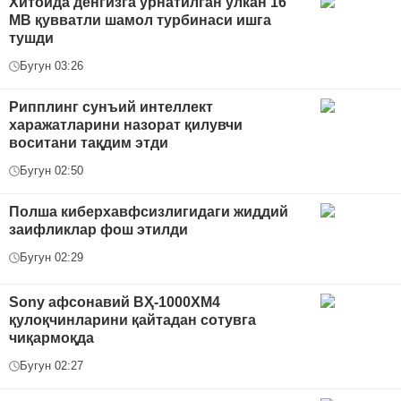
Хитойда денгизга ўрнатилган улкан 16
МВ қувватли шамол турбинаси ишга
тушди
Бугун 03:26
Рипплинг сунъий интеллект
харажатларини назорат қилувчи
воситани тақдим этди
Бугун 02:50
Полша киберхавфсизлигидаги жиддий
заифликлар фош этилди
Бугун 02:29
Sony афсонавий ВҲ-1000XM4
қулоқчинларини қайтадан сотувга
чиқармоқда
Бугун 02:27