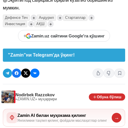
@ЭқуитйПод саҳифаси орқали кузатиб боришингиз
мумкин.
+
+
+
Дефенсе Теч
Андурил
Стартаплар
+
+
Инвестиция
АҚШ
+
Zamin.uz сайтини Google'га қўшинг
"Zamin"ни Telegram'да ўқинг!
Nodirbek Razzokov
Обуна бўлиш
«ZAMIN.UZ»
муҳаррири
Zamin AI билан муҳокама қилинг
→
Янгиликни таҳлил қилинг, фойдали маслаҳатлар олинг