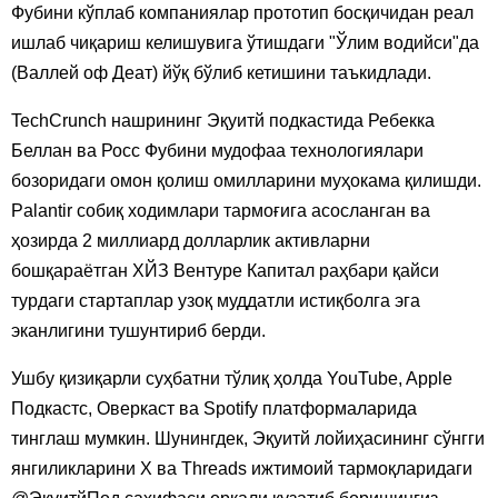
Фубини кўплаб компаниялар прототип босқичидан реал
ишлаб чиқариш келишувига ўтишдаги "Ўлим водийси"да
(Валлей оф Деат) йўқ бўлиб кетишини таъкидлади.
TechCrunch нашрининг Эқуитй подкастида Ребекка
Беллан ва Росс Фубини мудофаа технологиялари
бозоридаги омон қолиш омилларини муҳокама қилишди.
Palantir собиқ ходимлари тармоғига асосланган ва
ҳозирда 2 миллиард долларлик активларни
бошқараётган ХЙЗ Вентуре Капитал раҳбари қайси
турдаги стартаплар узоқ муддатли истиқболга эга
эканлигини тушунтириб берди.
Ушбу қизиқарли суҳбатни тўлиқ ҳолда YouTube, Apple
Подкастс, Оверкаст ва Spotify платформаларида
тинглаш мумкин. Шунингдек, Эқуитй лойиҳасининг сўнгги
янгиликларини Х ва Threads ижтимоий тармоқларидаги