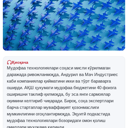
Қисқача
Мудофаа технологиялари соҳаси мисли кўрилмаган
даражада ривожланмоқда, Андурил ва Мач Индустриес
каби компаниялар қийматини икки ва тўрт бараварга
оширди. АҚШ ҳукумати мудофаа бюджетини 40 фоизга
оширишни таклиф қилмоқда, бу эса янги сармоялар
оқимини келтириб чиқаради. Бироқ, соҳа экспертлари
барча стартаплар муваффақият қозонмаслиги
мумкинлигини огоҳлантирмоқда. Эқуитй подкастида
мудофаа технологиялари бозоридаги омон қолиш
омиллари муҳокама қилинди.