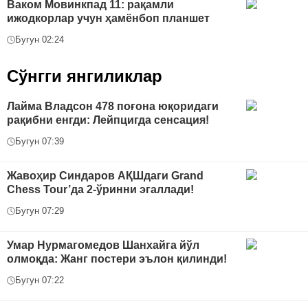
Ваком Мовинкпад 11: рақамли
ижодкорлар учун ҳамёнбоп планшет
Бугун 02:24
Сўнгги янгиликлар
Лайма Владсон 478 поғона юқоридаги
рақибни енгди: Лейпцигда сенсация!
Бугун 07:39
Жавоҳир Синдаров АҚШдаги Grand
Chess Tour’да 2-ўринни эгаллади!
Бугун 07:29
Умар Нурмагомедов Шанхайга йўл
олмоқда: Жанг постери эълон қилинди!
Бугун 07:22