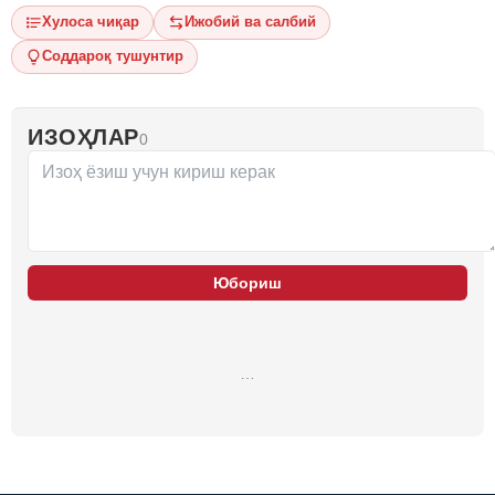
Хулоса чиқар
Ижобий ва салбий
Соддароқ тушунтир
ИЗОҲЛАР
0
Юбориш
…