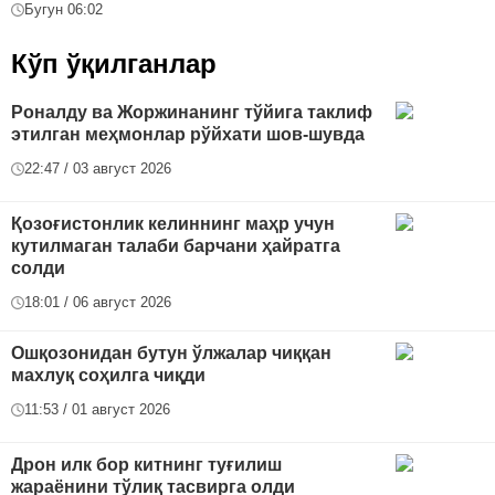
Бугун 06:02
Кўп ўқилганлар
Роналду ва Жоржинанинг тўйига таклиф
этилган меҳмонлар рўйхати шов-шувда
22:47 / 03 август 2026
Қозоғистонлик келиннинг маҳр учун
кутилмаган талаби барчани ҳайратга
солди
18:01 / 06 август 2026
Ошқозонидан бутун ўлжалар чиққан
махлуқ соҳилга чиқди
11:53 / 01 август 2026
Дрон илк бор китнинг туғилиш
жараёнини тўлиқ тасвирга олди