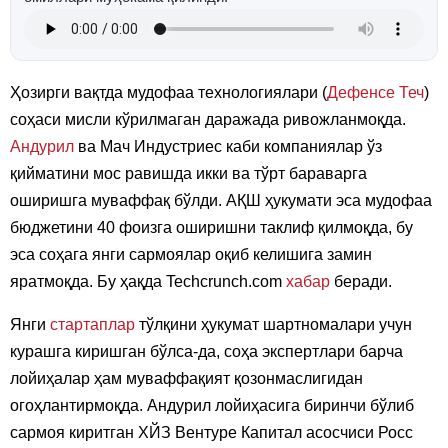
Ҳозирги вақтда мудофаа технологиялари (
Дефенсе Теч
)
соҳаси мисли кўрилмаган даражада ривожланмоқда.
Андурил
ва Мач Индустриес каби компаниялар ўз
қийматини мос равишда икки ва тўрт бараварга
оширишга муваффақ бўлди. АҚШ ҳукумати эса мудофаа
бюджетини 40 фоизга оширишни таклиф қилмоқда, бу
эса соҳага янги сармоялар оқиб келишига замин
яратмоқда. Бу ҳақда Techcrunch.com
хабар
беради.
Янги
стартаплар
тўлқини ҳукумат шартномалари учун
курашга киришган бўлса-да, соҳа экспертлари барча
лойиҳалар ҳам муваффақият қозонмаслигидан
огоҳлантирмоқда. Андурил лойиҳасига биринчи бўлиб
сармоя киритган ХЙЗ Вентуре Капитал асосчиси Росс