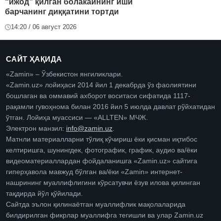
“ижод” қилган болакайнинг иши
барчанинг диққатини тортди
14:20 / 06 август 2026
САЙТ ҲАҚИДА
«Zamin» – Ўзбекистон янгиликлари.
«Zamin.uz» лойиҳаси 2014 йил 1 декабрда ўз фаолиятини
бошлаган ва оммавий ахборот воситаси сифатида 1117-
рақамли гувоҳнома билан 2016 йил 5 июлда давлат рўйхатидан
ўтган. Лойиҳа муассиси — «ALLTEN» МЧЖ.
Электрон манзил:
info@zamin.uz
.
Матнли материалларни тўлиқ кўчириш ёки қисман иқтибос
келтиришга, шунингдек, фотографик, график, аудио ва/ёки
видеоматериаллардан фойдаланишга «Zamin.uz» сайтига
гиперҳавола мавжуд бўлган ва/ёки «Zamin» интернет-
нашрининг муаллифлигини кўрсатувчи ёзув илова қилинган
тақдирда йўл қўйилади.
Сайтда эълон қилинаётган муаллифлик мақолаларида
билдирилган фикрлар муаллифга тегишли ва улар Zamin.uz