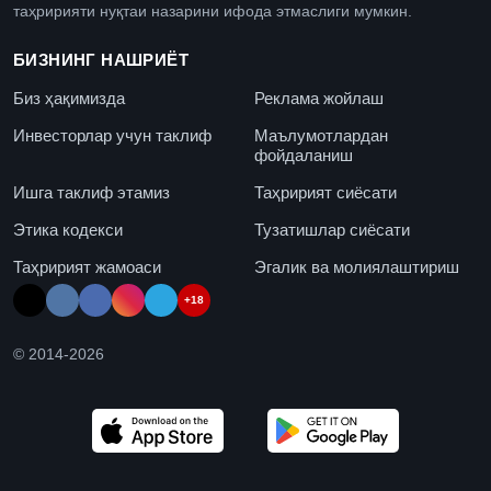
таҳририяти нуқтаи назарини ифода этмаслиги мумкин.
БИЗНИНГ НАШРИЁТ
Биз ҳақимизда
Реклама жойлаш
Инвесторлар учун таклиф
Маълумотлардан
фойдаланиш
Ишга таклиф этамиз
Таҳририят сиёсати
Этика кодекси
Тузатишлар сиёсати
Таҳририят жамоаси
Эгалик ва молиялаштириш
+18
© 2014-
2026