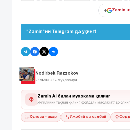
+
Zamin.u
"Zamin"ни Telegram'да ўқинг!
Nodirbek Razzokov
«ZAMIN.UZ»
муҳаррири
Zamin AI билан муҳокама қилинг
Янгиликни таҳлил қилинг, фойдали маслаҳатлар олинг
Хулоса чиқар
Ижобий ва салбий
Содд