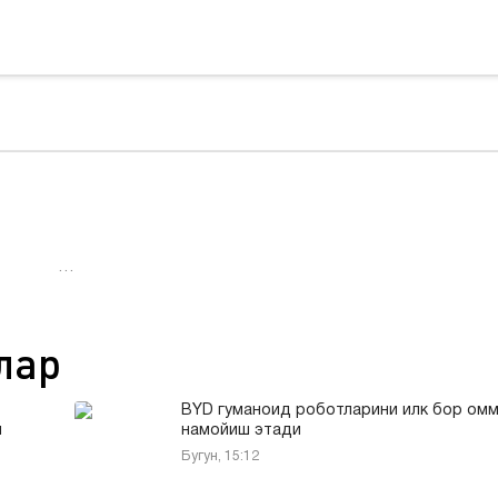
…
лар
BYD гуманоид роботларини илк бор омм
и
намойиш этади
Бугун, 15:12