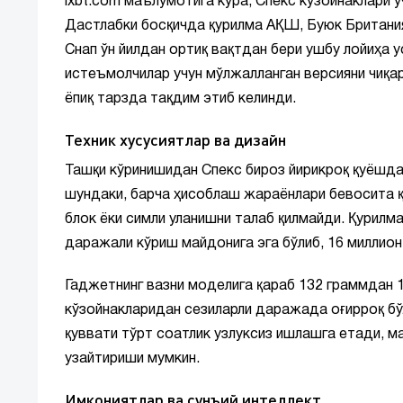
ixbt.com маълумотига кўра, Спекс кўзойнаклари
Дастлабки босқичда қурилма АҚШ, Буюк Британия
Снап ўн йилдан ортиқ вақтдан бери ушбу лойиҳа
истеъмолчилар учун мўлжалланган версияни чиқар
ёпиқ тарзда тақдим этиб келинди.
Техник хусусиятлар ва дизайн
Ташқи кўринишидан Спекс бироз йирикроқ қуёшдан
шундаки, барча ҳисоблаш жараёнлари бевосита қу
блок ёки симли уланишни талаб қилмайди. Қурил
даражали кўриш майдонига эга бўлиб, 16 миллион 
Гаджетнинг вазни моделига қараб 132 граммдан 
кўзойнакларидан сезиларли даражада оғирроқ бўл
қуввати тўрт соатлик узлуксиз ишлашга етади, м
узайтириши мумкин.
Имкониятлар ва сунъий интеллект