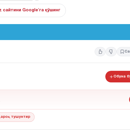
z сайтини Google'га қўшинг
Са
Обуна 
ароқ тушунтир