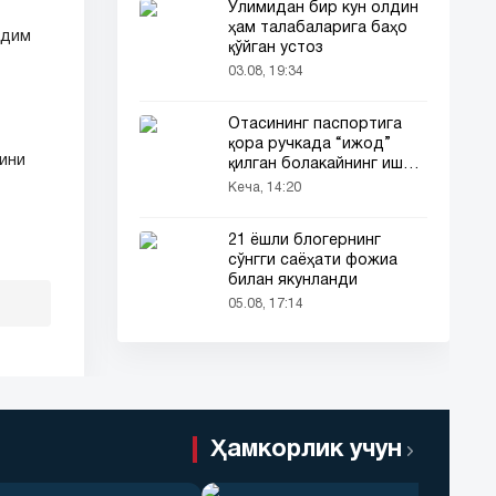
Ўлимидан бир кун олдин
ҳам талабаларига баҳо
қдим
қўйган устоз
03.08, 19:34
Отасининг паспортига
қора ручкада “ижод”
рини
қилган болакайнинг иши
барчанинг диққатини
Кеча, 14:20
тортди
21 ёшли блогернинг
сўнгги саёҳати фожиа
билан якунланди
05.08, 17:14
Ҳамкорлик учун