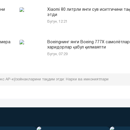
ини
Xiaomi 80 литрли янги сув иситгичини та
этди
Бугун, 12:21
амера
Boeingнинг янги Boeing 777X самолётла
харидорлар қабул қилмаяпти
Бугун, 07:29
кс АР-кўзойнакларини тақдим этди: Нархи ва имкониятлари