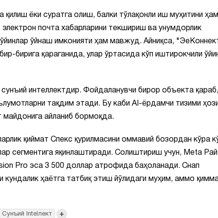
қилиш ёки суратга олиш, балки тўлақонли иш муҳитини ҳа
, электрон почта хабарларини текшириш ва унумдорлик
 ўйинлар ўйнаш имконияти ҳам мавжуд. Айниқса, "ЭеКоннек
бир-бирига қараганида, улар ўртасида кўп иштирокчили ўйи
л сунъий интеллектдир. Фойдаланувчи бирор объекта қараб,
ълумотларни тақдим этади. Бу каби AI-ёрдамчи тизими ҳоз
т майдонига айланиб бормоқда.
ларлик қиймат Спекс қурилмасини оммавий бозордан кўра к
ар сегментига яқинлаштиради. Солиштириш учун, Meta Ра
sion Pro эса 3 500 доллар атрофида баҳоланади. Снап
 кундалик ҳаётга татбиқ этиш йўлидаги муҳим, аммо қимм
+
Сунъий Intelлект