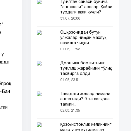
Туғилган санаси бўйича
"энг ақлли" аёллар: Қайси
м
турдаги ақли кучли?
31.07, 20:06
т"
Ошқозонидан бутун
н
ўлжалар чиққан махлуқ
соҳилга чиқди
01.08, 11:53
 у
ирда
Дрон илк бор китнинг
туғилиш жараёнини тўлиқ
тасвирга олди
01.08, 23:51
ўпроқ
й-Бан
Танадаги холлар нимани
англатади? 9 та халқона
талқин...
атли
02.08, 21:35
Қозоғистонлик келиннинг
маҳр учун кутилмаган