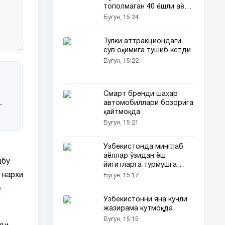
тополмаган 40 ёшли аёл
ўзи билан ўзи никоҳ қурди
Бугун, 15:24
Тулки аттракциондаги
сув оқимига тушиб кетди
Бугун, 15:22
Смарт бренди шаҳар
автомобиллари бозорига
г
қайтмоқда
Бугун, 15:21
Ўзбекистонда минглаб
аёллар ўзидан ёш
шбу
йигитларга турмушга
чиққан
 нархи
Бугун, 15:17
р
Ўзбекистонни яна кучли
жазирама кутмоқда
Бугун, 15:15