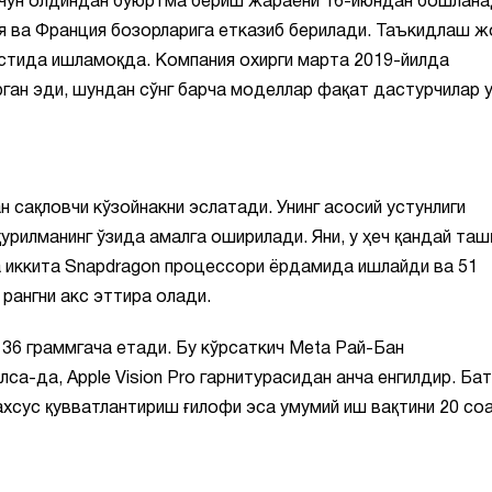
 учун олдиндан буюртма бериш жараёни 16-июндан бошлана
 ва Франция бозорларига етказиб берилади. Таъкидлаш ж
 устида ишламоқда. Компания охирги марта 2019-йилда
ган эди, шундан сўнг барча моделлар фақат дастурчилар 
 сақловчи кўзойнакни эслатади. Унинг асосий устунлиги
рилманинг ўзида амалга оширилади. Яни, у ҳеч қандай таш
ма иккита Snapdragon процессори ёрдамида ишлайди ва 51
рангни акс эттира олади.
136 граммгача етади. Бу кўрсаткич Meta Рай-Бан
са-да, Apple Vision Pro гарнитурасидан анча енгилдир. Ба
ахсус қувватлантириш ғилофи эса умумий иш вақтини 20 со