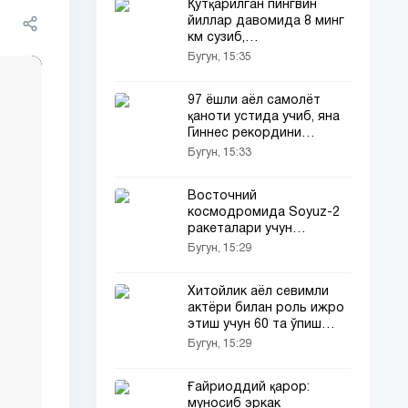
Қутқарилган пингвин
йиллар давомида 8 минг
км сузиб,
қутқарувчисининг олдига
Бугун, 15:35
қайтиб келмоқда
97 ёшли аёл самолёт
қаноти устида учиб, яна
Гиннес рекордини
янгилади
Бугун, 15:33
Восточний
космодромида Soyuz-2
ракеталари учун
тайёргарлик якунланди
Бугун, 15:29
Хитойлик аёл севимли
актёри билан роль ижро
этиш учун 60 та ўпиш
саҳнасини қўшиб,
Бугун, 15:29
миллионлаб пул
сарфлади
Ғайриоддий қарор:
муносиб эркак