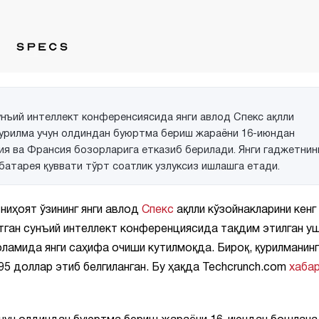
унъий интеллект конференсиясида янги авлод Спекс ақлли
 қурилма учун олдиндан буюртма бериш жараёни 16-июндан
я ва Франсия бозорларига етказиб берилади. Янги гаджетнин
 батарея қуввати тўрт соатлик узлуксиз ишлашга етади.
 ниҳоят ўзининг янги авлод
Спекс
ақлли кўзойнакларини кенг
тган сунъий интеллект конференциясида тақдим этилган у
оламида янги саҳифа очиши кутилмоқда. Бироқ, қурилманинг
95 доллар этиб белгиланган. Бу ҳақда Techcrunch.com
хаба