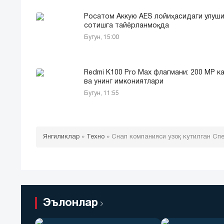
Росатом Аккую AES лойиҳасидаги улуш
сотишга тайёрланмоқда
Бугун, 15:00
Redmi K100 Pro Max флагмани: 200 MP к
ва унинг имкониятлари
Бугун, 11:55
Янгиликлар
»
Техно
»
Снап компанияси узоқ кутилган Спе
Эълонлар