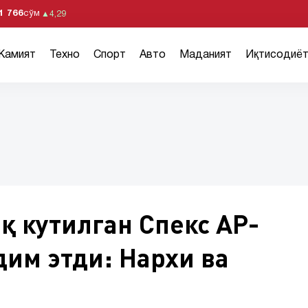
1 766
сўм
▲
4,29
Жамият
Техно
Спорт
Авто
Маданият
Иқтисодиё
қ кутилган Спекс АР-
им этди: Нархи ва