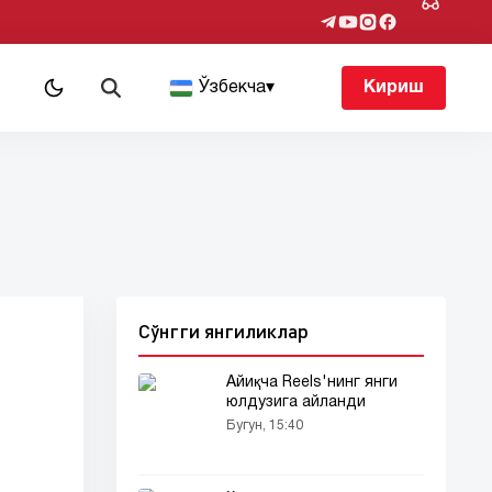
т
Ўзбекча
▾
Кириш
Сўнгги янгиликлар
Айиқча Reels'нинг янги
юлдузига айланди
Бугун, 15:40