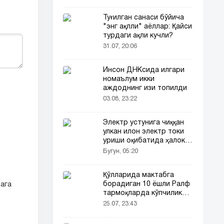
Туғилган санаси бўйича
"энг ақлли" аёллар: Қайси
турдаги ақли кучли?
31.07, 20:06
Инсон ДНКсида илгари
номаълум икки
аждоднинг изи топилди
03.08, 23:22
Электр устунига чиққан
улкан илон электр токи
уриши оқибатида ҳалок
бўлди
Бугун, 05:20
Қўлларида мактабга
борадиган 10 ёшли Ралф
ага
тармоқларда кўпчиликни
таъсирлантирди
25.07, 23:43