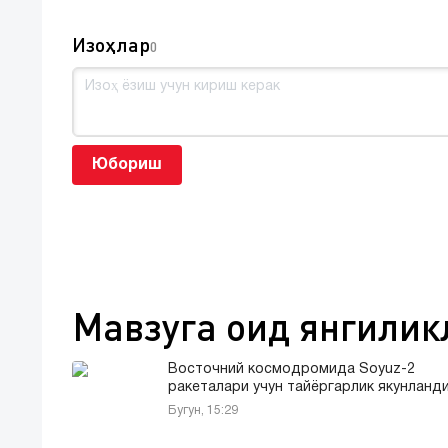
Изоҳлар
0
Юбориш
Мавзуга оид янгилик
Восточний космодромида Soyuz-2
ракеталари учун тайёргарлик якунланд
Бугун, 15:29