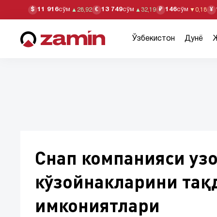
11 916
сўм
13 749
сўм
146
сўм
$
€
₽
¥
▲
28,92
▲
32,19
▼
0,18
Ўзбекистон
Дунё
Снап компанияси узо
кўзойнакларини тақд
имкониятлари