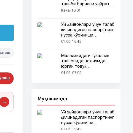
талаби барчани ҳайратга
солди
Кеча, 18:01
Уй ҳайвонлари учун талаб
қилинадиган паспортнинг
нусха кўриниши
тармоқларда тарқалди
01.08, 19:42
қлаш
Малайзиядаги гўзаллик
танловида подиумда
юрган товуқ
томошабинлар
04.08, 07:02
эътиборини тортди
бўлиш
Муҳокамада
→
Уй ҳайвонлари учун талаб
қилинадиган паспортнинг
нусха кўриниши
тармоқларда тарқалди
01.08, 19:42