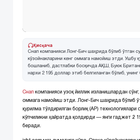
Қисқача
Снап компанияси Лонг-Бич шаҳрида бўлиб ўтган с
кўзойнакларини кенг оммага намойиш этди. Ушбу
бошланиб, дастлабки босқичда АҚШ, Буюк Британи
нархи 2 195 доллар этиб белгиланган бўлиб, унинг
Снап
компанияси узоқ йиллик изланишлардан сўнг,
оммага намойиш этди. Лонг-Бич шаҳрида бўлиб ў
қурилма тўлдирилган борлиқ (АР) технологиялари 
кўпчиликни ҳайратда қолдирди — янги гаджет 2 1
беради.