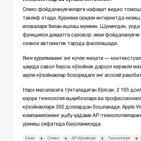
Спекс фойдаланувчиларга нафақат видео томоша 
таклиф этади. Қурилма орқали интернетда кезиш
иловалари билан ишлаш мумкин. Шунингдек, унда
функцияси диққатга сазовор: икки фойдаланувчи 
сеанси автоматик тарзда фаоллашади.
Янги қурилманинг энг кучли жиҳати — контекстуа
ҳақида савол берса, кўзойнак дарҳол керакли ма
ақлли кўзойнаклар бозоридаги энг асосий рақоба
Нарх масаласига тўхталадиган бўлсак, 2 195 дол
юқори технология ишқибозлари ва профессионалл
кўзойнаклари 350 доллардан бошланади, Apple Vi
компаниясининг ушбу қадами АР-технологияларини
уриниш сифатида баҳоланмоқда.
+
+
+
+
Снап
Спекс
АР Кўзойнак
Технология