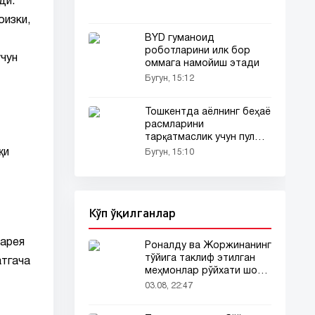
ди.
оизки,
BYD гуманоид
роботларини илк бор
учун
оммага намойиш этади
Бугун, 15:12
Тошкентда аёлнинг беҳаё
расмларини
тарқатмаслик учун пул
талаб қилган шахс
қи
Бугун, 15:10
ушланди
Кўп ўқилганлар
тарея
Роналду ва Жоржинанинг
тўйига таклиф этилган
атгача
меҳмонлар рўйхати шов-
шувда
03.08, 22:47