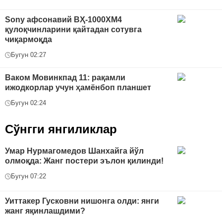
Sony афсонавий ВҲ-1000XM4
қулоқчинларини қайтадан сотувга
чиқармоқда
Бугун 02:27
Ваком Мовинкпад 11: рақамли
ижодкорлар учун ҳамёнбоп планшет
Бугун 02:24
Сўнгги янгиликлар
Умар Нурмагомедов Шанхайга йўл
олмоқда: Жанг постери эълон қилинди!
Бугун 07:22
Уиттакер Гусковни нишонга олди: янги
жанг яқинлашдими?