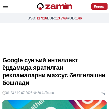
Кириш
USD
:
11 916
EUR
:
13 749
RUB
:
146
Google сунъий интеллект
ёрдамида яратилган
рекламаларни махсус белгилашни
бошлади
01:23 / 10.07.2026
·
89
·
Техно