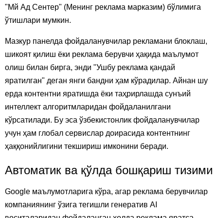
"Мй Ад Сентер" (Менинг реклама марказим) бўлимига
ўтишлари мумкин.
Мазкур панелда фойдаланувчилар рекламани блоклаш,
шикоят қилиш ёки реклама берувчи ҳақида маълумот
олиш билан бирга, энди "Ушбу реклама қандай
яратилган" деган янги бандни ҳам кўрадилар. Айнан шу
ерда контентни яратишда ёки таҳрирлашда сунъий
интеллект алгоритмларидан фойдаланилгани
кўрсатилади. Бу эса ўзбекистонлик фойдаланувчилар
учун ҳам глобал сервислар доирасида контентнинг
ҳаққонийлигини текшириш имконини беради.
Автоматик ва қўлда бошқариш тизими
Google маълумотларига кўра, агар реклама берувчилар
компаниянинг ўзига тегишли генератив AI
воситаларидан фойдаланган ҳолда реклама яратса,