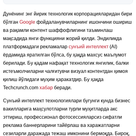
Дунёнинг энг йирик технологик корпорацияларидан бири
бўлган
Google
фойдаланувчиларнинг ишончини ошириш
ва рақамли контент шаффофлигини таъминлаш
мақсадида янги функцияни жорий қилди. Эндиликда
платформадаги рекламалар
сунъий интеллект
(AI)
ёрдамида яратилган бўлса, бу ҳақда махсус маълумот
берилади. Бу қадам нафақат технологик янгилик, балки
истеъмолчиларни чалғитувчи визуал контентдан ҳимоя
қилиш йўлидаги муҳим ҳаракатдир. Бу ҳақда
Techcrunch.com
хабар
беради.
Сунъий интеллект технологиялари бугунги кунда бизнес
вакилларига маҳсулотларни турли муҳитларда акс
эттириш, профессионал фотосессияларсиз сифатли
реклама баннерларини тайёрлаш ва харажатларни
сезиларли даражада тежаш имконини бермоқда. Бироқ,