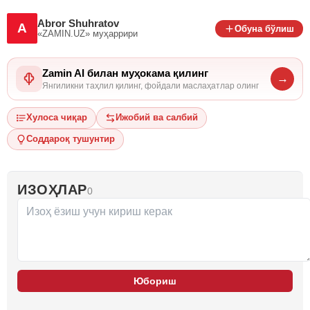
Abror Shuhratov
A
Обуна бўлиш
«ZAMIN.UZ»
муҳаррири
Zamin AI билан муҳокама қилинг
→
Янгиликни таҳлил қилинг, фойдали маслаҳатлар олинг
Хулоса чиқар
Ижобий ва салбий
Соддароқ тушунтир
ИЗОҲЛАР
0
Юбориш