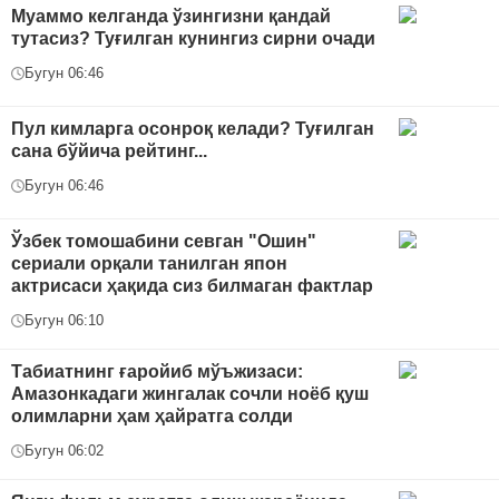
Муаммо келганда ўзингизни қандай
тутасиз? Туғилган кунингиз сирни очади
Бугун 06:46
Пул кимларга осонроқ келади? Туғилган
сана бўйича рейтинг...
Бугун 06:46
Ўзбек томошабини севган "Ошин"
сериали орқали танилган япон
актрисаси ҳақида сиз билмаган фактлар
Бугун 06:10
Табиатнинг ғаройиб мўъжизаси:
Амазонкадаги жингалак сочли ноёб қуш
олимларни ҳам ҳайратга солди
Бугун 06:02