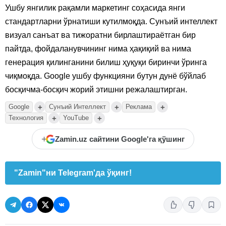
Ушбу янгилик рақамли маркетинг соҳасида янги
стандартларни ўрнатиши кутилмоқда. Сунъий интеллект
визуал санъат ва тижоратни бирлаштираётган бир
пайтда, фойдаланувчининг нима ҳақиқий ва нима
генерация қилинганини билиш ҳуқуқи биринчи ўринга
чиқмоқда. Google ушбу функцияни бутун дунё бўйлаб
босқичма-босқич жорий этишни режалаштирган.
+
+
+
Google
Сунъий Интеллект
Реклама
+
+
Технология
YouTube
+
Zamin.uz сайтини Google'га қўшинг
"Zamin"ни Telegram'да ўқинг!