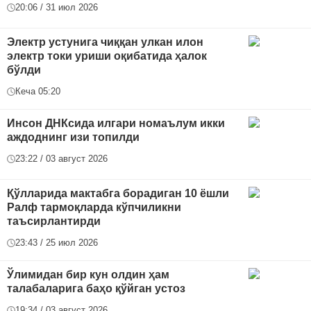
20:06 / 31 июл 2026
Электр устунига чиққан улкан илон
электр токи уриши оқибатида ҳалок
бўлди
Кеча 05:20
Инсон ДНКсида илгари номаълум икки
аждоднинг изи топилди
23:22 / 03 август 2026
Қўлларида мактабга борадиган 10 ёшли
Ралф тармоқларда кўпчиликни
таъсирлантирди
23:43 / 25 июл 2026
Ўлимидан бир кун олдин ҳам
талабаларига баҳо қўйган устоз
19:34 / 03 август 2026