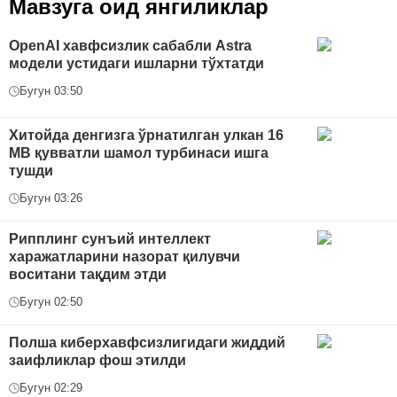
Мавзуга оид янгиликлар
OpenAI хавфсизлик сабабли Astra
модели устидаги ишларни тўхтатди
Бугун 03:50
Хитойда денгизга ўрнатилган улкан 16
МВ қувватли шамол турбинаси ишга
тушди
Бугун 03:26
Рипплинг сунъий интеллект
харажатларини назорат қилувчи
воситани тақдим этди
Бугун 02:50
Полша киберхавфсизлигидаги жиддий
заифликлар фош этилди
Бугун 02:29