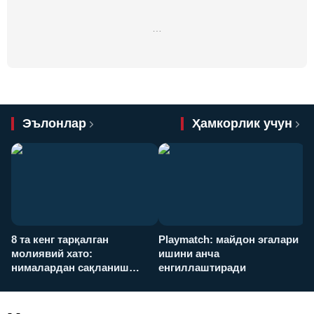
…
Эълонлар
Ҳамкорлик учун
8 та кенг тарқалган
Playmatch: майдон эгалари
P
молиявий хато:
ишини анча
у
нималардан сақланиш
енгиллаштиради
х
керак?