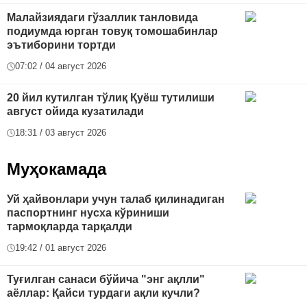
Малайзиядаги гўзаллик танловида
подиумда юрган товуқ томошабинлар
эътиборини тортди
07:02 / 04 август 2026
20 йил кутилган тўлиқ Қуёш тутилиши
август ойида кузатилади
18:31 / 03 август 2026
Муҳокамада
Уй ҳайвонлари учун талаб қилинадиган
паспортнинг нусха кўриниши
тармоқларда тарқалди
19:42 / 01 август 2026
Туғилган санаси бўйича "энг ақлли"
аёллар: Қайси турдаги ақли кучли?