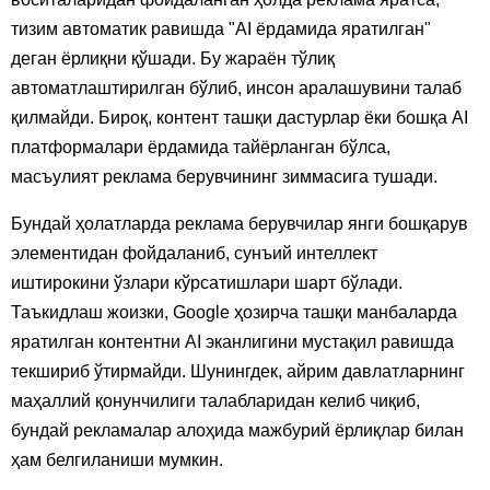
тизим автоматик равишда "AI ёрдамида яратилган"
деган ёрлиқни қўшади. Бу жараён тўлиқ
автоматлаштирилган бўлиб, инсон аралашувини талаб
қилмайди. Бироқ, контент ташқи дастурлар ёки бошқа AI
платформалари ёрдамида тайёрланган бўлса,
масъулият реклама берувчининг зиммасига тушади.
Бундай ҳолатларда реклама берувчилар янги бошқарув
элементидан фойдаланиб, сунъий интеллект
иштирокини ўзлари кўрсатишлари шарт бўлади.
Таъкидлаш жоизки, Google ҳозирча ташқи манбаларда
яратилган контентни AI эканлигини мустақил равишда
текшириб ўтирмайди. Шунингдек, айрим давлатларнинг
маҳаллий қонунчилиги талабларидан келиб чиқиб,
бундай рекламалар алоҳида мажбурий ёрлиқлар билан
ҳам белгиланиши мумкин.