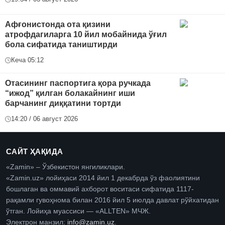
Афғонистонда ота қизини
атрофдагиларга 10 йил мобайнида ўғил
бола сифатида таништирди
Кеча 05:12
Отасининг паспортига қора ручкада
“ижод” қилган болакайнинг иши
барчанинг диққатини тортди
14:20 / 06 август 2026
САЙТ ҲАҚИДА
«Zamin» – Ўзбекистон янгиликлари.
«Zamin.uz» лойиҳаси 2014 йил 1 декабрда ўз фаолиятини
бошлаган ва оммавий ахборот воситаси сифатида 1117-
рақамли гувоҳнома билан 2016 йил 5 июлда давлат рўйхатидан
ўтган. Лойиҳа муассиси — «ALLTEN» МЧЖ.
Электрон манзил:
info@zamin.uz
.