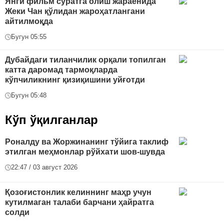
Янги фильм суратга олиш жараёнида
Жеки Чан қўлидан жароҳатлангани
айтилмоқда
Бугун 05:55
Дубайдаги тиланчилик орқали топилган
катта даромад тармоқларда
кўпчиликнинг қизиқишини уйғотди
Бугун 05:48
Кўп ўқилганлар
Роналду ва Жоржинанинг тўйига таклиф
этилган меҳмонлар рўйхати шов-шувда
22:47 / 03 август 2026
Қозоғистонлик келиннинг маҳр учун
кутилмаган талаби барчани ҳайратга
солди