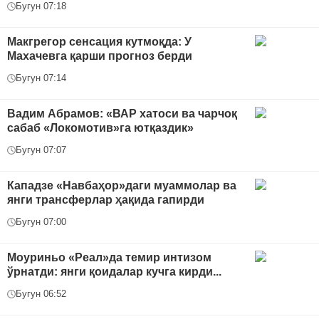
Бугун 07:18
Макгрегор сенсация кутмоқда: У
Махачевга қарши прогноз берди
Бугун 07:14
Вадим Абрамов: «ВАР хатоси ва чарчоқ
сабаб «Локомотив»га ютқаздик»
Бугун 07:07
Кападзе «Навбаҳор»даги муаммолар ва
янги трансферлар ҳақида гапирди
Бугун 07:00
Моуриньо «Реал»да темир интизом
ўрнатди: янги қоидалар кучга кирди...
Бугун 06:52