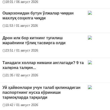
18:01 / 06 август 2026
Ошқозонидан бутун ўлжалар чиққан
махлуқ соҳилга чиқди
11:53 / 01 август 2026
Дрон илк бор китнинг туғилиш
жараёнини тўлиқ тасвирга олди
23:51 / 01 август 2026
Танадаги холлар нимани англатади? 9 та
халқона талқин...
21:35 / 02 август 2026
Уй ҳайвонлари учун талаб қилинадиган
паспортнинг нусха кўриниши
тармоқларда тарқалди
19:42 / 01 август 2026