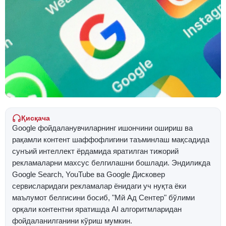
Қисқача
Google фойдаланувчиларнинг ишончини ошириш ва
рақамли контент шаффофлигини таъминлаш мақсадида
сунъий интеллект ёрдамида яратилган тижорий
рекламаларни махсус белгилашни бошлади. Эндиликда
Google Search, YouTube ва Google Дисковер
сервисларидаги рекламалар ёнидаги уч нуқта ёки
маълумот белгисини босиб, "Мй Ад Сентер" бўлими
орқали контентни яратишда AI алгоритмларидан
фойдаланилганини кўриш мумкин.