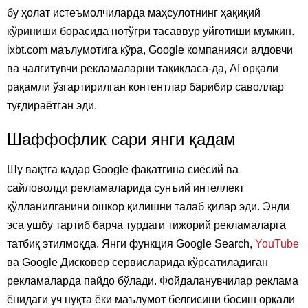
бу ҳолат истеъмолчиларда маҳсулотнинг ҳақиқий
кўриниши борасида нотўғри тасаввур уйғотиши мумкин.
ixbt.com маълумотига кўра, Google компанияси алдовчи
ва чалғитувчи рекламаларни тақиқласа-да, AI орқали
рақамли ўзгартирилган контентлар барибир саволлар
туғдираётган эди.
Шаффофлик сари янги қадам
Шу вақтга қадар Google фақатгина сиёсий ва
сайловолди рекламаларида сунъий интеллект
қўлланилганини ошкор қилишни талаб қилар эди. Энди
эса ушбу тартиб барча турдаги тижорий рекламаларга
татбиқ этилмоқда. Янги функция Google Search,
YouTube
ва Google Дисковер сервисларида кўрсатиладиган
рекламаларда пайдо бўлади. Фойдаланувчилар реклама
ёнидаги уч нуқта ёки маълумот белгисини босиш орқали