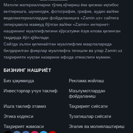
Матнли материалларни тўлиқ кўчириш ёки қисман иқтибос
келтиришга, шунингдек, фотографик, график, аудио ва/ёки
видеоматериаллардан фойдаланишга «Zamin.uz» сайтига
гиперҳавола мавжуд бўлган ва/ёки «Zamin» интернет-
нашрининг муаллифлигини кўрсатувчи ёзув илова қилинган
тақдирда йўл қўйилади.
Сайтда эълон қилинаётган муаллифлик мақолаларида
билдирилган фикрлар муаллифга тегишли ва улар Zamin.uz
таҳририяти нуқтаи назарини ифода этмаслиги мумкин.
БИЗНИНГ НАШРИЁТ
Биз ҳақимизда
Реклама жойлаш
Инвесторлар учун таклиф
Маълумотлардан
фойдаланиш
Ишга таклиф этамиз
Таҳририят сиёсати
Этика кодекси
Тузатишлар сиёсати
Таҳририят жамоаси
Эгалик ва молиялаштириш