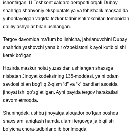
ishontirgan. U Toshkent xalqaro aeroporti orqali Dubay
shahriga shahvoniy ekspluatatsiya va fohishalik maqsadida
yuborilayotgan vaqtda tezkor tadbir ishtirokchilari tomonidan
daliliy ashyolar bilan ushlangan.
Tergov davomida ma’lum bo‘lishicha, jabrlanuvchini Dubay
shahrida yashovchi yana bir o‘zbekistonlik ayol kutib olishi
kerak bo‘lgan.
Hozirda mazkur holat yuzasidan ushlangan shaxsga
nisbatan Jinoyat kodeksining 135-moddasi, ya’ni odam
savdosi bilan bog‘liq 2-qism “d” va “k” bandlari asosida
jinoyat ishi qo‘zg‘atilgan. Ayni paytda tergov harakatlari
davom etmoqda.
Shuningdek, ushbu jinoyatga aloqador bo‘lgan boshqa
shaxslarni aniqlash hamda ularni tergovga jalb qilish
bo‘yicha chora-tadbirlar olib borilmoqda.