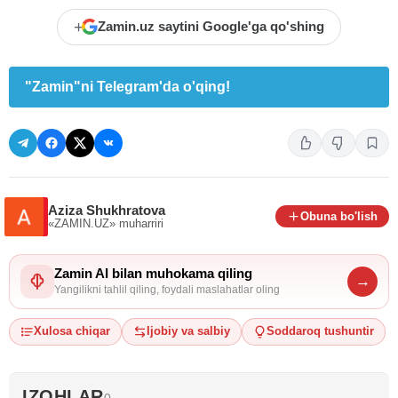
+
Zamin.uz saytini Google'ga qo'shing
"Zamin"ni Telegram'da o'qing!
Aziza Shukhratova
Obuna bo'lish
«ZAMIN.UZ»
muharriri
Zamin AI bilan muhokama qiling
→
Yangilikni tahlil qiling, foydali maslahatlar oling
Xulosa chiqar
Ijobiy va salbiy
Soddaroq tushuntir
IZOHLAR
0