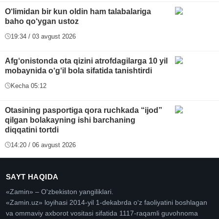
O‘limidan bir kun oldin ham talabalariga
baho qo‘ygan ustoz
19:34 / 03 avgust 2026
Afg‘onistonda ota qizini atrofdagilarga 10 yil
mobaynida o‘g‘il bola sifatida tanishtirdi
Kecha 05:12
Otasining pasportiga qora ruchkada “ijod”
qilgan bolakayning ishi barchaning
diqqatini tortdi
14:20 / 06 avgust 2026
SAYT HAQIDA
«Zamin» – O'zbekiston yangiliklari.
«Zamin.uz» loyihasi 2014-yil 1-dekabrda oʻz faoliyatini boshlagan
va ommaviy axborot vositasi sifatida 1117-raqamli guvohnoma