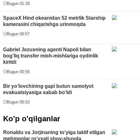
Bugun 01:28
SpaceX Hind okeanidan 52 metrlik Starship
kamerasini chiqarishga urinmoqda
Bugun 00:57
Gabriel Jezusning agenti Napoli bilan
bog‘liq transfer mish-mishlariga oydinlik
kiritdi
Bugun 00:55
Bir yo‘lovchining gapi butun samolyot
evakuatsiyasiga sabab bo‘ldi
Bugun 00:53
Ko'p o'qilganlar
Ronaldu va Jorjinaning to‘yiga taklif etilgan
mehmonlar ro‘yxati shov-shuvda