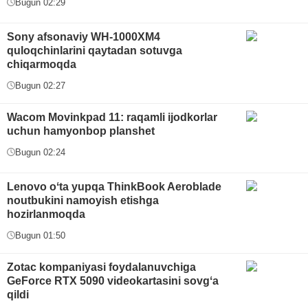
Bugun 02:29
Sony afsonaviy WH-1000XM4
quloqchinlarini qaytadan sotuvga
chiqarmoqda
Bugun 02:27
Wacom Movinkpad 11: raqamli ijodkorlar
uchun hamyonbop planshet
Bugun 02:24
Lenovo oʻta yupqa ThinkBook Aeroblade
noutbukini namoyish etishga
hozirlanmoqda
Bugun 01:50
Zotac kompaniyasi foydalanuvchiga
GeForce RTX 5090 videokartasini sovgʻa
qildi