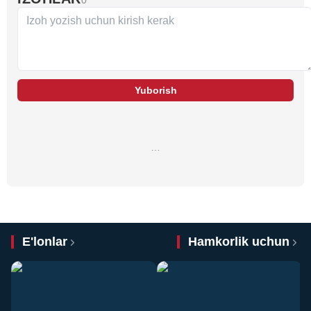
Yuborish
…
E'lonlar
Hamkorlik uchun