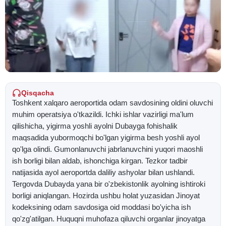
Qisqacha
Toshkent xalqaro aeroportida odam savdosining oldini oluvchi
muhim operatsiya o'tkazildi. Ichki ishlar vazirligi ma'lum
qilishicha, yigirma yoshli ayolni Dubayga fohishalik
maqsadida yubormoqchi bo'lgan yigirma besh yoshli ayol
qo'lga olindi. Gumonlanuvchi jabrlanuvchini yuqori maoshli
ish borligi bilan aldab, ishonchiga kirgan. Tezkor tadbir
natijasida ayol aeroportda daliliy ashyolar bilan ushlandi.
Tergovda Dubayda yana bir o'zbekistonlik ayolning ishtiroki
borligi aniqlangan. Hozirda ushbu holat yuzasidan Jinoyat
kodeksining odam savdosiga oid moddasi bo'yicha ish
qo'zg'atilgan. Huquqni muhofaza qiluvchi organlar jinoyatga