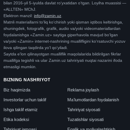
bilan 2016-yil 5-iyulda davlat roʻyxatidan oʻtgan. Loyiha muassisi —
«ALLTEN» MChJ.
Elektron manzil:
info@zamin.uz
.
Matnli materiallarni toʻliq koʻchirish yoki qisman iqtibos keltirishga,
shuningdek, fotografik, grafik, audio va/yoki videomateriallardan
foydalanishga «Zamin.uz» saytiga giperhavola mavjud boʻlgan
va/yoki «Zamin» internet-nashrining muallifligini koʻrsatuvchi yozuv
ilova qilingan taqdirda yoʻl qoʻyiladi.
Saytda e'lon qilinayotgan mualliflik maqolalarida bildirilgan fikrlar
muallifga tegishli va ular Zamin.uz tahririyati nuqtai nazarini ifoda
etmasligi mumkin.
BIZNING NASHRIYOT
Biz haqimizda
Reklama joylash
Investorlar uchun taklif
Maʼlumotlardan foydalanish
Ishga taklif etamiz
Tahririyat siyosati
Etika kodeksi
Tuzatishlar siyosati
Tahririyat jamoasi
Egalik va moliyalashtirish