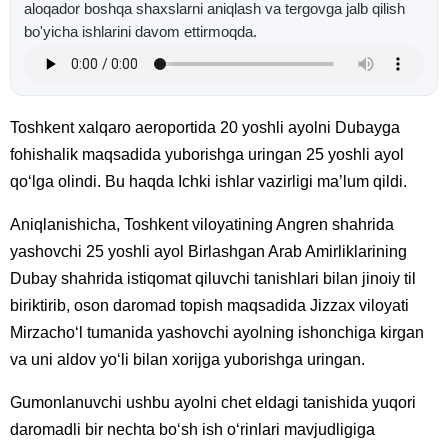
aloqador boshqa shaxslarni aniqlash va tergovga jalb qilish
bo'yicha ishlarini davom ettirmoqda.
Toshkent xalqaro aeroportida 20 yoshli ayolni Dubayga
fohishalik maqsadida yuborishga uringan 25 yoshli ayol
qo‘lga olindi. Bu haqda Ichki ishlar vazirligi ma’lum qildi.
Aniqlanishicha, Toshkent viloyatining Angren shahrida
yashovchi 25 yoshli ayol Birlashgan Arab Amirliklarining
Dubay shahrida istiqomat qiluvchi tanishlari bilan jinoiy til
biriktirib, oson daromad topish maqsadida Jizzax viloyati
Mirzacho‘l tumanida yashovchi ayolning ishonchiga kirgan
va uni aldov yo‘li bilan xorijga yuborishga uringan.
Gumonlanuvchi ushbu ayolni chet eldagi tanishida yuqori
daromadli bir nechta bo‘sh ish o‘rinlari mavjudligiga