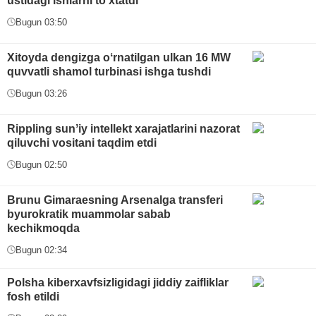
ustidagi ishlarni toʻxtatdi
Bugun 03:50
Xitoyda dengizga oʻrnatilgan ulkan 16 MW
quvvatli shamol turbinasi ishga tushdi
Bugun 03:26
Rippling sunʼiy intellekt xarajatlarini nazorat
qiluvchi vositani taqdim etdi
Bugun 02:50
Brunu Gimaraesning Arsenalga transferi
byurokratik muammolar sabab
kechikmoqda
Bugun 02:34
Polsha kiberxavfsizligidagi jiddiy zaifliklar
fosh etildi