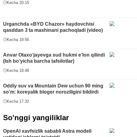
Kecha 20:15
Urganchda «BYD Chazor» haydovchisi
qasddan 3 ta mashinani pachoqladi (video)
Kecha 18:56
Anvar Otaxo‘jayevga sud hukmi e’lon qilindi
(Ish bo‘yicha barcha tafsilotlar)
Kecha 18:48
Oddiy suv va Mountain Dew uchun 90 ming
so‘m: koreyalik bloger noroziligini bildirdi
Kecha 17:32
So'nggi yangiliklar
OpenAI xavfsizlik sababli Astra modeli