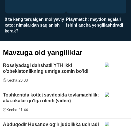
8 ta keng tarqalgan moliyaviy
Playmatch: maydon egalari
P
xato: nimalardan saqlanish
ishini ancha yengillashtiradi
u
kerak?
x
Mavzuga oid yangiliklar
Rossiyadagi dahshatli YTH ikki
o‘zbekistonlikning umriga zomin bo‘ldi
Kecha 23:38
Toshkentda kottej savdosida tovlamachilik:
aka-ukalar qo‘lga olindi (video)
Kecha 21:44
Abduqodir Husanov og‘ir judolikka uchradi