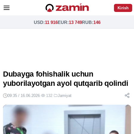
Kirish
USD
:
11 916
EUR
:
13 749
RUB
:
146
Dubayga fohishalik uchun
yuborilayotgan ayol qutqarib qolindi
09:35 / 16.06.2026
·
132
·
Jamiyat