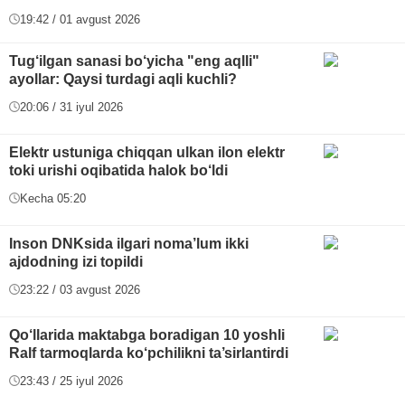
19:42 / 01 avgust 2026
Tug‘ilgan sanasi bo‘yicha "eng aqlli"
ayollar: Qaysi turdagi aqli kuchli?
20:06 / 31 iyul 2026
Elektr ustuniga chiqqan ulkan ilon elektr
toki urishi oqibatida halok bo‘ldi
Kecha 05:20
Inson DNKsida ilgari noma’lum ikki
ajdodning izi topildi
23:22 / 03 avgust 2026
Qo‘llarida maktabga boradigan 10 yoshli
Ralf tarmoqlarda ko‘pchilikni ta’sirlantirdi
23:43 / 25 iyul 2026