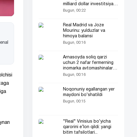
milliard dollar investitsiya
jalb qildi
Bugun, 00:22
Real Madrid va Joze
Mourinu: yulduzlar va
himoya balansi
senal
Bugun, 00:16
Arnasoyda soliq qarzi
uchun 2 nafar fermerning
inomarka avtomashinalari
xatlandi
Bugun, 00:16
lchisi
itaga
Noqonuniy egallangan yer
iga
maydoni bo‘shatildi
Bugun, 00:15
"Real" Vinisius bo‘yicha
aynan
qarorini e’lon qildi: yangi
bitim tafsilotlari...