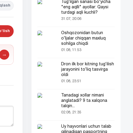
Tug‘ilgan sanasi bo‘yicha
qlash
"eng aqlli" ayollar: Qaysi
turdagi aqli kuchli?
31.07, 20:06
'lish
Oshqozonidan butun
o‘ljalar chiqqan maxluq
sohilga chiqdi
01.08, 11:53
→
Dron ilk bor kitning tug‘ilish
jarayonini to‘liq tasvirga
oldi
01.08, 23:51
Tanadagi xollar nimani
anglatadi? 9 ta xalqona
talqin...
02.08, 21:35
Uy hayvonlari uchun talab
qilinadigan pasportning