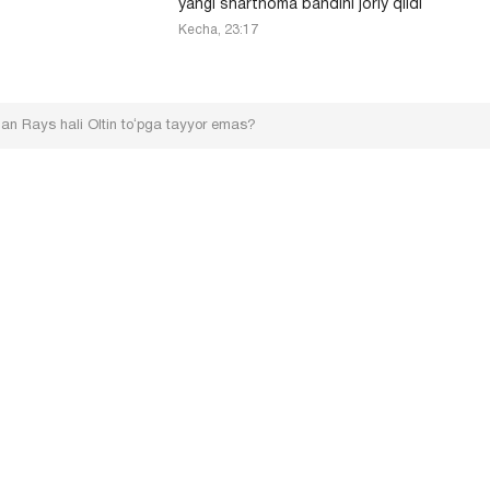
yangi shartnoma bandini joriy qildi
Kecha, 23:17
lan Rays hali Oltin toʻpga tayyor emas?