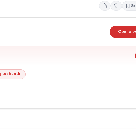
Sa
Obuna bo
 tushuntir