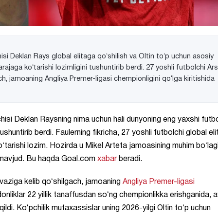
si Deklan Rays global elitaga qoʻshilish va Oltin toʻp uchun asosiy
jaga koʻtarishi lozimligini tushuntirib berdi. 27 yoshli futbolchi Ar
ch, jamoaning Angliya Premer-ligasi chempionligini qoʻlga kiritishida
isi Deklan Raysning nima uchun hali dunyoning eng yaxshi futbo
huntirib berdi. Faulerning fikricha, 27 yoshli futbolchi global el
koʻtarishi lozim. Hozirda u Mikel Arteta jamoasining muhim boʻlag
lar mavjud. Bu haqda Goal.com
xabar
beradi.
 evaziga kelib qoʻshilgach, jamoaning
Angliya Premer-ligasi
ndonliklar 22 yillik tanaffusdan soʻng chempionlikka erishganida, 
di. Koʻpchilik mutaxassislar uning 2026-yilgi Oltin toʻp uchun