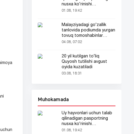
nusxa ko‘rinishi
tarmoqlarda tarqaldi
01.08, 19:42
Malayziyadagi go‘zallik
tanlovida podiumda yurgan
tovuq tomoshabinlar
e’tiborini tortdi
04.08, 07:02
20 yil kutilgan to‘liq
Quyosh tutilishi avgust
 himoya
oyida kuzatiladi
03.08, 18:31
ni
Muhokamada
Uy hayvonlari uchun talab
qilinadigan pasportning
nusxa ko‘rinishi
tarmoqlarda tarqaldi
 uchun
01.08, 19:42