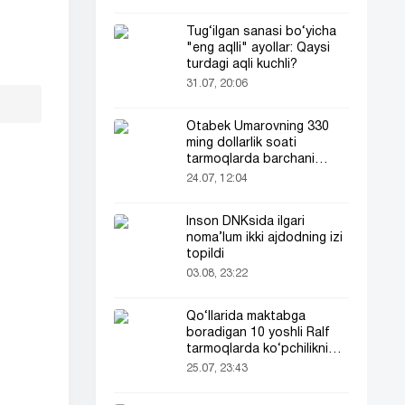
Tug‘ilgan sanasi bo‘yicha
"eng aqlli" ayollar: Qaysi
turdagi aqli kuchli?
31.07, 20:06
Otabek Umarovning 330
ming dollarlik soati
tarmoqlarda barchani
e’tiborini tortdi!
24.07, 12:04
Inson DNKsida ilgari
noma’lum ikki ajdodning izi
topildi
03.08, 23:22
Qo‘llarida maktabga
boradigan 10 yoshli Ralf
tarmoqlarda ko‘pchilikni
ta’sirlantirdi
25.07, 23:43