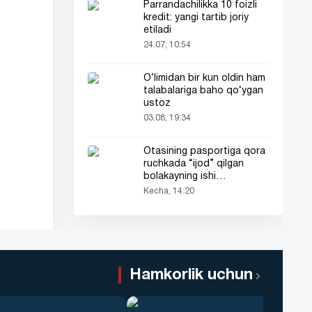
Parrandachilikka 10 foizli
kredit: yangi tartib joriy
etiladi
24.07, 10:54
O‘limidan bir kun oldin ham
talabalariga baho qo‘ygan
ustoz
03.08, 19:34
Otasining pasportiga qora
ruchkada “ijod” qilgan
bolakayning ishi
barchaning diqqatini tortdi
Kecha, 14:20
Hamkorlik uchun