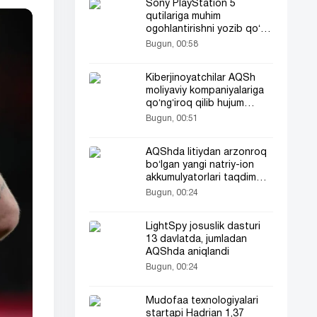
Sony PlayStation 5
qutilariga muhim
ogohlantirishni yozib qoʻya
boshladi
Bugun, 00:58
Kiberjinoyatchilar AQSh
moliyaviy kompaniyalariga
qoʻngʻiroq qilib hujum
qilmoqda
Bugun, 00:51
AQShda litiydan arzonroq
boʻlgan yangi natriy-ion
akkumulyatorlari taqdim
etildi
Bugun, 00:24
LightSpy josuslik dasturi
13 davlatda, jumladan
AQShda aniqlandi
Bugun, 00:24
Mudofaa texnologiyalari
startapi Hadrian 1,37