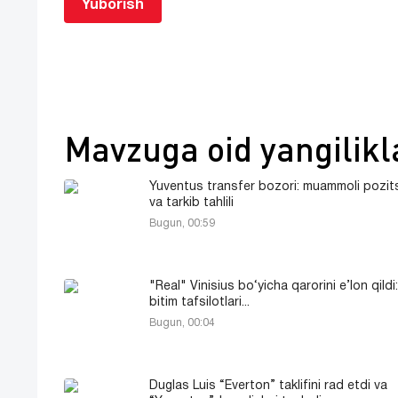
Yuborish
Mavzuga oid yangilikl
Yuventus transfer bozori: muammoli pozits
va tarkib tahlili
Bugun, 00:59
"Real" Vinisius bo‘yicha qarorini e’lon qildi
bitim tafsilotlari...
Bugun, 00:04
Duglas Luis “Everton” taklifini rad etdi va