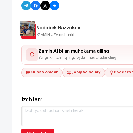
Nodirbek Razzokov
«ZAMIN.UZ»
muharriri
Zamin AI bilan muhokama qiling
Yangilikni tahlil qiling, foydali maslahatlar oling
Xulosa chiqar
Ijobiy va salbiy
Soddaroq
Izohlar
0