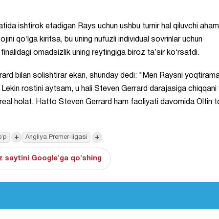
tida ishtirok etadigan Rays uchun ushbu turnir hal qiluvchi aha
ini qoʻlga kiritsa, bu uning nufuzli individual sovrinlar uchun
finalidagi omadsizlik uning reytingiga biroz taʼsir koʻrsatdi.
rd bilan solishtirar ekan, shunday dedi: "Men Raysni yoqtirama
ekin rostini aytsam, u hali Steven Gerrard darajasiga chiqqani 
eal holat. Hatto Steven Gerrard ham faoliyati davomida Oltin t
+
+
oʻp
Angliya Premer-ligasi
 saytini Google'ga qo'shing