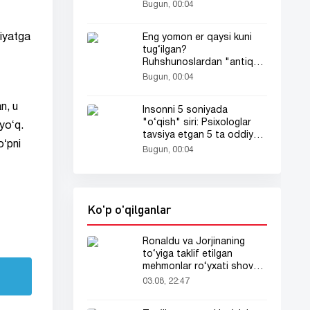
Bugun, 00:04
miyatga
Eng yomon er qaysi kuni
tug‘ilgan?
Ruhshunoslardan "antiqa"
antireyting!
Bugun, 00:04
n, u
Insonni 5 soniyada
"o‘qish" siri: Psixologlar
yoʻq.
tavsiya etgan 5 ta oddiy
oʻpni
usul
Bugun, 00:04
Ko'p o'qilganlar
Ronaldu va Jorjinaning
to‘yiga taklif etilgan
mehmonlar ro‘yxati shov-
shuvda
03.08, 22:47