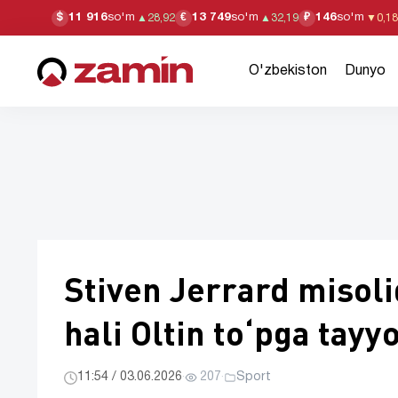
11 916
so'm
13 749
so'm
146
so'm
$
€
₽
▲
28,92
▲
32,19
▼
0,18
O'zbekiston
Dunyo
Stiven Jerrard misol
hali Oltin toʻpga tay
11:54 / 03.06.2026
·
207
·
Sport