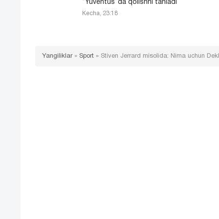
“Yuventus”da qolishni tanladi
Kecha, 23:18
Yangiliklar
»
Sport
»
Stiven Jerrard misolida: Nima uchun Dek