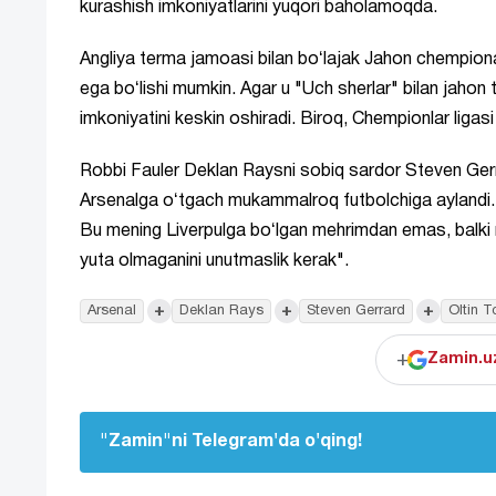
kurashish imkoniyatlarini yuqori baholamoqda.
Angliya terma jamoasi bilan boʻlajak Jahon chempiona
ega boʻlishi mumkin. Agar u "Uch sherlar" bilan jahon toj
imkoniyatini keskin oshiradi. Biroq, Chempionlar ligasi 
Robbi Fauler Deklan Raysni sobiq sardor Steven Gerra
Arsenalga oʻtgach mukammalroq futbolchiga aylandi. L
Bu mening Liverpulga boʻlgan mehrimdan emas, balki r
yuta olmaganini unutmaslik kerak".
+
+
+
Arsenal
Deklan Rays
Steven Gerrard
Oltin T
+
Zamin.uz
"Zamin"ni Telegram'da o'qing!