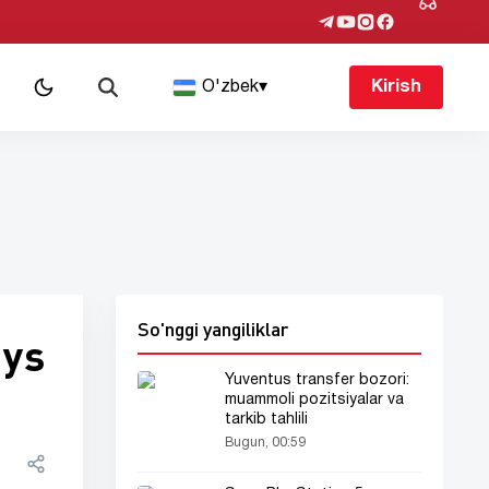
O'zbek
▾
Kirish
So'nggi yangiliklar
ays
Yuventus transfer bozori:
muammoli pozitsiyalar va
tarkib tahlili
Bugun, 00:59