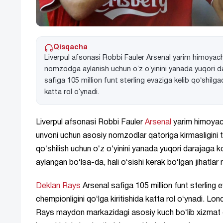
Qisqacha
Liverpul afsonasi Robbi Fauler Arsenal yarim himoyachi
nomzodga aylanish uchun oʻz oʻyinini yanada yuqori dara
safiga 105 million funt sterling evaziga kelib qoʻshilga
katta rol oʻynadi.
Liverpul afsonasi Robbi Fauler
Arsenal
yarim himoyach
unvoni uchun asosiy nomzodlar qatoriga kirmasligini tus
qoʻshilish uchun oʻz oʻyinini yanada yuqori darajaga 
aylangan boʻlsa-da, hali oʻsishi kerak boʻlgan jihat
Deklan Rays
Arsenal safiga 105 million funt sterling
chempionligini qoʻlga kiritishida katta rol oʻynadi. Lo
Rays maydon markazidagi asosiy kuch boʻlib xizmat qil