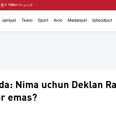
1 766
so'm
¥
▲
4,29
Jamiyat
Texno
Sport
Avto
Madaniyat
Iqtisodiyot
ida: Nima uchun Deklan R
yor emas?