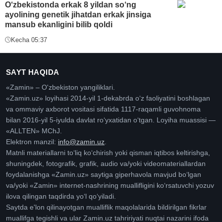
O‘zbekistonda erkak 8 yildan so‘ng
ayolining genetik jihatdan erkak jinsiga
mansub ekanligini bilib qoldi
Kecha 05:37
SAYT HAQIDA
«Zamin» – O'zbekiston yangiliklari.
«Zamin.uz» loyihasi 2014-yil 1-dekabrda oʻz faoliyatini boshlagan
va ommaviy axborot vositasi sifatida 1117-raqamli guvohnoma
bilan 2016-yil 5-iyulda davlat roʻyxatidan oʻtgan. Loyiha muassisi —
«ALLTEN» MChJ.
Elektron manzil:
info@zamin.uz
.
Matnli materiallarni toʻliq koʻchirish yoki qisman iqtibos keltirishga,
shuningdek, fotografik, grafik, audio va/yoki videomateriallardan
foydalanishga «Zamin.uz» saytiga giperhavola mavjud boʻlgan
va/yoki «Zamin» internet-nashrining muallifligini koʻrsatuvchi yozuv
ilova qilingan taqdirda yoʻl qoʻyiladi.
Saytda e'lon qilinayotgan mualliflik maqolalarida bildirilgan fikrlar
muallifga tegishli va ular Zamin.uz tahririyati nuqtai nazarini ifoda