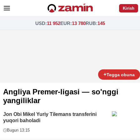
Kirish
USD
:
11 952
EUR
:
13 780
RUB
:
145
+
Tegga obuna
Angliya Premer-ligasi — so'nggi
yangiliklar
Jon Obi Mikel Yuriy Tilemans transferini
yuqori baholadi
Bugun 13:15