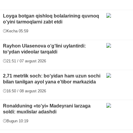
Loyga botgan qishloq bolalarining quvnoq
o‘yini tarmoqlarni zabt etdi
Kecha 05:59
Rayhon Ulasenova o‘g‘lini uylantirdi:
to‘ydan videolar tarqaldi
21:51 / 07 avgust 2026
2,71 metrlik soch: bo‘yidan ham uzun sochi
bilan tanilgan ayol yana e’tibor markazida
16:50 / 08 avgust 2026
Ronalduning «to‘yi» Madeyrani larzaga
soldi: muxlislar adashdi
Bugun 10:19