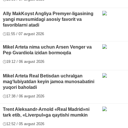
Ally MakKoyst Angliya Premyer-ligasining
yangi mavsumidagi asosiy favorit va
favoriblarni atadi
11:55 / 07 avgust 2026
Mikel Arteta nima uchun Arsen Venger va
Pep Gvardiola izidan bormoqda
19:12 / 06 avgust 2026
Mikel Arteta Real Betisdan uchralgan
magʻlubiyatdan keyin jamoa munosabatini
yuqori baholadi
17:38 / 06 avgust 2026
Trent Aleksandr-Arnold «Real Madrid»ni
tark etib, «Liverpul»ga qaytishi mumkin
12:52 / 05 avgust 2026