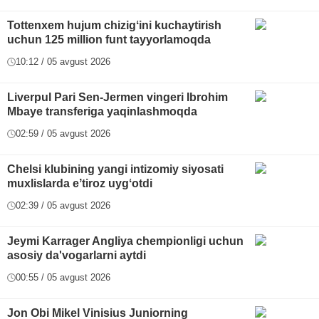
Tottenxem hujum chizigʻini kuchaytirish
uchun 125 million funt tayyorlamoqda
10:12 / 05 avgust 2026
Liverpul Pari Sen-Jermen vingeri Ibrohim
Mbaye transferiga yaqinlashmoqda
02:59 / 05 avgust 2026
Chelsi klubining yangi intizomiy siyosati
muxlislarda eʼtiroz uygʻotdi
02:39 / 05 avgust 2026
Jeymi Karrager Angliya chempionligi uchun
asosiy da'vogarlarni aytdi
00:55 / 05 avgust 2026
Jon Obi Mikel Vinisius Juniorning