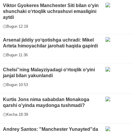
Viktor Gyokeres Manchester Siti bilan oʻyin
shunchaki oʻrtoqlik uchrashuvi emasligini
aytdi
Bugun 12:19
Arsenal jiddiy yoʻqotishga uchradi: Mikel
Arteta himoyachilar jarohati haqida gapirdi
Bugun 11:36
Chelsi”ning Malayziyadagi oʻrtoqlik oʻyini
janjal bilan yakunlandi
Bugun 10:53
Kurtis Jons nima sababdan Monakoga
qarshi o'yinda maydonga tushmadi?
Kecha 18:39
Andrey Santos: "Manchester Yunayted"da