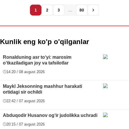
…
1
2
3
80
Kunlik eng ko'p o'qilganlar
Ronalduning asr to‘yi: marosim
o‘tkaziladigan joy va tafsilotlar
14:20 / 08 avgust 2026
Maykl Jeksonning mashhur harakati
ortidagi sir ochildi
22:42 / 07 avgust 2026
Abduqodir Husanov og‘ir judolikka uchradi
20:15 / 07 avgust 2026