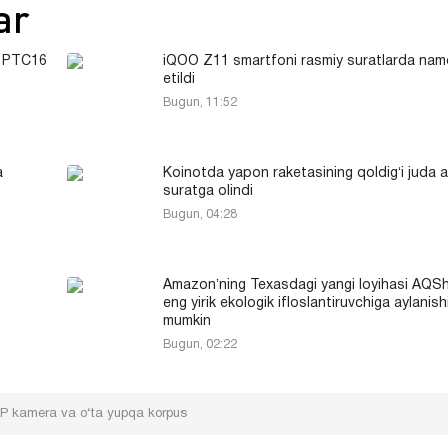
ar
r PTC16
iQOO Z11 smartfoni rasmiy suratlarda nam
etildi
Bugun, 11:52
a
Koinotda yapon raketasining qoldigʻi juda 
suratga olindi
Bugun, 04:28
Amazonʼning Texasdagi yangi loyihasi AQS
eng yirik ekologik ifloslantiruvchiga aylanish
mumkin
Bugun, 02:22
 MP kamera va o‘ta yupqa korpus