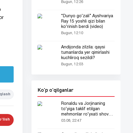
chiqardi
Bugun, 12:26
b
“Dunyo go‘zali” Ayshvariya
or
Ray 15 yoshli qizi bilan
ko‘rinish berdi (video)
Bugun, 12:10
Andijonda zilzila: qaysi
tumanlarda yer qimirlashi
kuchliroq sezildi?
Bugun, 12:03
Ko'p o'qilganlar
qlash
Ronaldu va Jorjinaning
to‘yiga taklif etilgan
mehmonlar ro‘yxati shov-
shuvda
'lish
03.08, 22:47