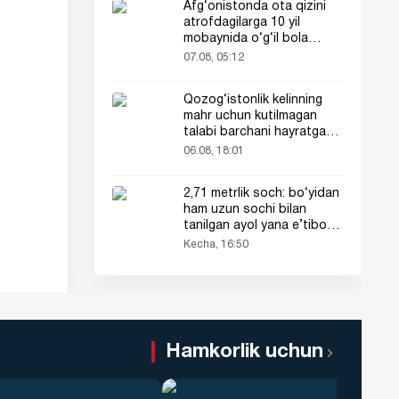
Afg‘onistonda ota qizini
atrofdagilarga 10 yil
mobaynida o‘g‘il bola
sifatida tanishtirdi
07.08, 05:12
Qozog‘istonlik kelinning
mahr uchun kutilmagan
talabi barchani hayratga
soldi
06.08, 18:01
2,71 metrlik soch: bo‘yidan
ham uzun sochi bilan
tanilgan ayol yana e’tibor
markazida
Kecha, 16:50
Hamkorlik uchun