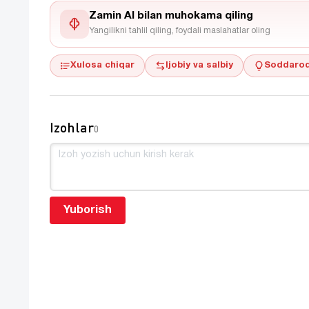
Zamin AI bilan muhokama qiling
Yangilikni tahlil qiling, foydali maslahatlar oling
Xulosa chiqar
Ijobiy va salbiy
Soddaroq
Izohlar
0
Yuborish