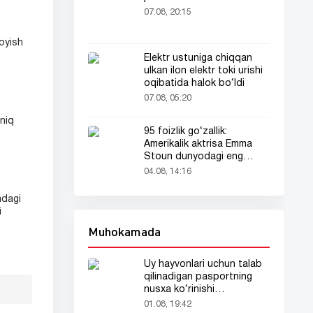
07.08, 20:15
oyish
Elektr ustuniga chiqqan
ulkan ilon elektr toki urishi
oqibatida halok bo‘ldi
07.08, 05:20
aniq
95 foizlik go‘zallik:
Amerikalik aktrisa Emma
Stoun dunyodagi eng
go‘zal ayol deb topildi!
04.08, 14:16
hdagi
i
Muhokamada
Uy hayvonlari uchun talab
qilinadigan pasportning
nusxa ko‘rinishi
tarmoqlarda tarqaldi
01.08, 19:42