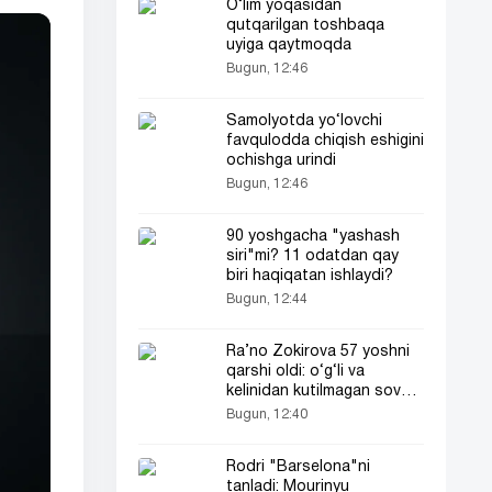
O‘lim yoqasidan
qutqarilgan toshbaqa
uyiga qaytmoqda
Bugun, 12:46
Samolyotda yo‘lovchi
favqulodda chiqish eshigini
ochishga urindi
Bugun, 12:46
90 yoshgacha "yashash
siri"mi? 11 odatdan qay
biri haqiqatan ishlaydi?
Bugun, 12:44
Ra’no Zokirova 57 yoshni
qarshi oldi: o‘g‘li va
kelinidan kutilmagan sovg‘a
(video)
Bugun, 12:40
Rodri "Barselona"ni
tanladi: Mourinyu