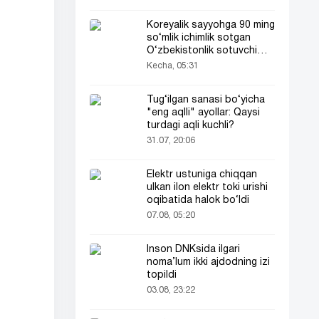
Koreyalik sayyohga 90 ming
so‘mlik ichimlik sotgan
O‘zbekistonlik sotuvchi
Koreya televideniyasida
Kecha, 05:31
ham yoritildi
Tug‘ilgan sanasi bo‘yicha
"eng aqlli" ayollar: Qaysi
turdagi aqli kuchli?
31.07, 20:06
Elektr ustuniga chiqqan
ulkan ilon elektr toki urishi
oqibatida halok bo‘ldi
07.08, 05:20
Inson DNKsida ilgari
noma’lum ikki ajdodning izi
topildi
03.08, 23:22