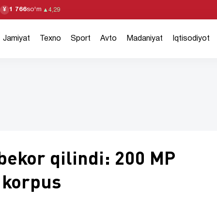
1 766
so'm
¥
▲
4,29
Jamiyat
Texno
Sport
Avto
Madaniyat
Iqtisodiyot
bekor qilindi: 200 MP
 korpus