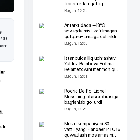
transferdan qattiq
gʻazabda
Bugun, 12:33
Antarktidada −43°C
sovuqda misli ko‘rilmagan
gi
qutqaruv amalga oshirildi
 200
Bugun, 12:33
 ham
Istanbulda iliq uchrashuv:
Yulduz Rajabova Fotima
Rejametovani mehmon qildi
der
(video)
Bugun, 12:31
a
Rodrig De Pol Lionel
Messining otasi xotirasiga
bagʻishlab gol urdi
Bugun, 12:30
i.
Meizu kompaniyasi 80
ndi.
vattli yangi Pandaer PTC16
quvvatlash moslamasini