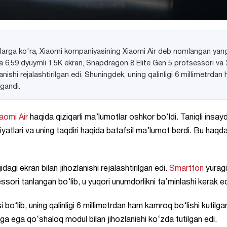
tlarga ko'ra, Xiaomi kompaniyasining Xiaomi Air deb nomlangan yan
ma 6,59 dyuymli 1,5K ekran, Snapdragon 8 Elite Gen 5 protsessori va
shi rejalashtirilgan edi. Shuningdek, uning qalinligi 6 millimetrdan
gandi.
aomi Air
haqida qiziqarli ma’lumotlar oshkor bo‘ldi. Taniqli insay
yatlari va uning taqdiri haqida batafsil ma’lumot berdi. Bu haqd
agi ekran bilan jihozlanishi rejalashtirilgan edi.
Smartfon
yuragi
ori tanlangan bo‘lib, u yuqori unumdorlikni ta’minlashi kerak ed
 bo‘lib, uning qalinligi 6 millimetrdan ham kamroq bo‘lishi kutilga
 ega qo‘shaloq modul bilan jihozlanishi ko‘zda tutilgan edi.