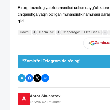
Biroq, texnologiya ixlosmandlari uchun qayg‘uli xabar s
chiqarishga yaqin bo‘lgan muhandislik namunasi dara
qildi.
+
+
+
Xiaomi
Xiaomi Air
Snapdragon 8 Elite Gen 5
+
Zamin.uz
"Zamin"ni Telegram'da o'qing!
Abror Shuhratov
A
«ZAMIN.UZ»
muharriri