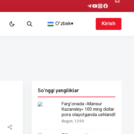
O'zbek
▾
Kirish
So'nggi yangiliklar
Farg‘onada «Mansur
Kazanskiy» 100 ming dollar
pora olayotganda ushlandi!
Bugun, 12:50