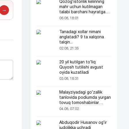
Qozog‘istonlik kelinning
mahr uchun kutilmagan
→
talabi barchani hayratga
soldi
06.08, 18:01
Tanadagi xollar nimani
anglatadi? 9 ta xalqona
talqin...
02.08, 21:35
20 yil kutilgan to‘liq
Quyosh tutilishi avgust
oyida kuzatiladi
03.08, 18:31
Malayziyadagi go‘zallik
tanlovida podiumda yurgan
tovuq tomoshabinlar
e’tiborini tortdi
04.08, 07:02
Abduqodir Husanov og‘ir
judolikka uchradi