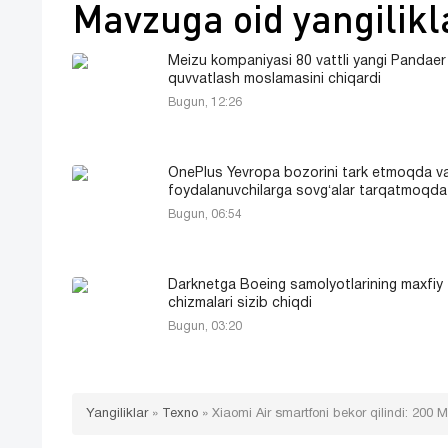
Mavzuga oid yangilikl
Meizu kompaniyasi 80 vattli yangi Pandae
quvvatlash moslamasini chiqardi
Bugun, 12:26
OnePlus Yevropa bozorini tark etmoqda v
foydalanuvchilarga sovgʻalar tarqatmoqda
Bugun, 06:54
Darknetga Boeing samolyotlarining maxfiy
chizmalari sizib chiqdi
Bugun, 03:20
Yangiliklar
»
Texno
»
Xiaomi Air smartfoni bekor qilindi: 200