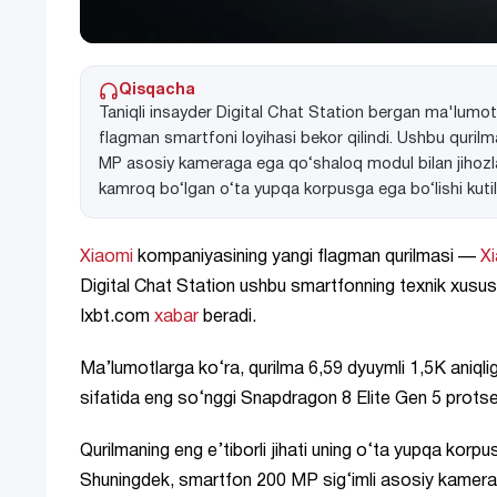
Qisqacha
Taniqli insayder Digital Chat Station bergan ma'lumo
flagman smartfoni loyihasi bekor qilindi. Ushbu quril
MP asosiy kameraga ega qo‘shaloq modul bilan jihozlani
kamroq bo‘lgan o‘ta yupqa korpusga ega bo‘lishi kutil
Xiaomi
kompaniyasining yangi flagman qurilmasi —
Xi
Digital Chat Station ushbu smartfonning texnik xususi
Ixbt.com
xabar
beradi.
Ma’lumotlarga ko‘ra, qurilma 6,59 dyuymli 1,5K aniqligid
sifatida eng so‘nggi Snapdragon 8 Elite Gen 5 protsess
Qurilmaning eng e’tiborli jihati uning o‘ta yupqa korpusi
Shuningdek, smartfon 200 MP sig‘imli asosiy kameraga