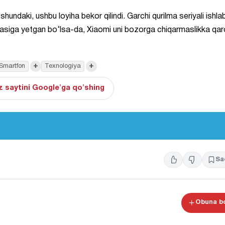
hundaki, ushbu loyiha bekor qilindi. Garchi qurilma seriyali ishla
jasiga yetgan bo‘lsa-da, Xiaomi uni bozorga chiqarmaslikka qar
+
+
Smartfon
Texnologiya
 saytini Google'ga qo'shing
Sa
Obuna bo