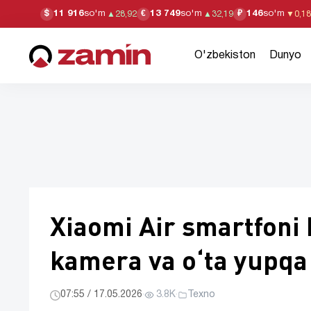
11 916
so'm
13 749
so'm
146
so'm
$
€
₽
▲
28,92
▲
32,19
▼
0,18
O'zbekiston
Dunyo
Xiaomi Air smartfoni 
kamera va o‘ta yupqa
07:55 / 17.05.2026
·
3.8K
·
Texno