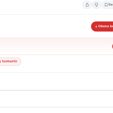
Sa
Obuna bo
 tushuntir