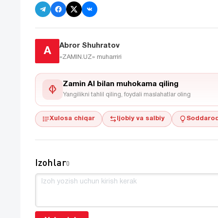
Abror Shuhratov
A
«ZAMIN.UZ»
muharriri
Zamin AI bilan muhokama qiling
Yangilikni tahlil qiling, foydali maslahatlar oling
Xulosa chiqar
Ijobiy va salbiy
Soddaroq
Izohlar
0