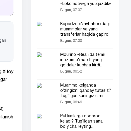
«Lokomotiv»ga yutqazdik»
Bugun, 07:07
Kapadze «Navbahor»dagi
muammolar va yangi
transferlar haqida gapirdi
ngan
Bugun, 07:00
Mourino «Real»da temir
intizom o‘rnatdi: yangi
qoidalar kuchga kirdi...
Bugun, 06:52
g Xitoy
agar
Muammo kelganda
o‘zingizni qanday tutasiz?
Tug‘ilgan kuningiz sirni
ochadi
Bugun, 06:46
50
Pul kimlarga osonroq
ilanish
keladi? Tug‘ilgan sana
bo‘yicha reyting...