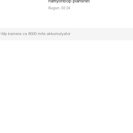
hamyonbop planshet
Bugun, 02:24
200 Mp kamera va 8000 mAs akkumulyator