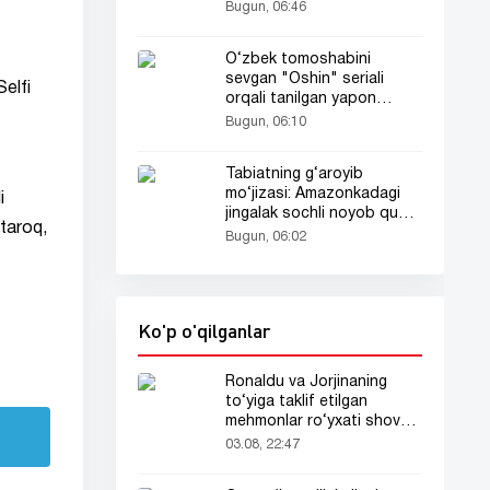
Bugun, 06:46
O‘zbek tomoshabini
sevgan "Oshin" seriali
elfi
orqali tanilgan yapon
aktrisasi haqida siz
Bugun, 06:10
bilmagan faktlar
Tabiatning g‘aroyib
mo‘jizasi: Amazonkadagi
i
jingalak sochli noyob qush
taroq,
olimlarni ham hayratga
Bugun, 06:02
soldi
Ko'p o'qilganlar
Ronaldu va Jorjinaning
to‘yiga taklif etilgan
mehmonlar ro‘yxati shov-
shuvda
03.08, 22:47