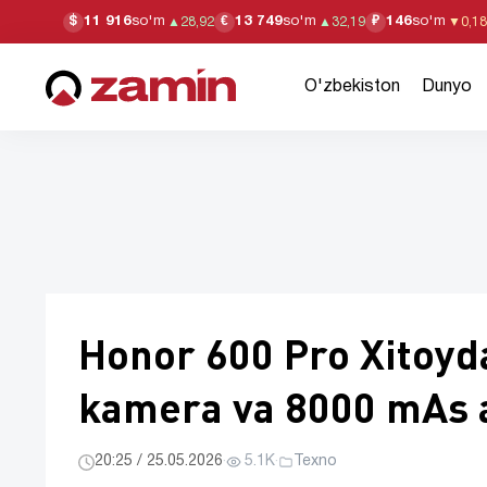
11 916
so'm
13 749
so'm
146
so'm
$
€
₽
▲
28,92
▲
32,19
▼
0,18
O'zbekiston
Dunyo
Honor 600 Pro Xitoyda
kamera va 8000 mAs 
20:25 / 25.05.2026
·
5.1K
·
Texno