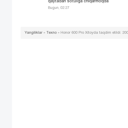
qaytadan sotuvga chiqarmoqda
Bugun, 02:27
Yangiliklar
»
Texno
»
Honor 600 Pro Xitoyda taqdim etildi: 