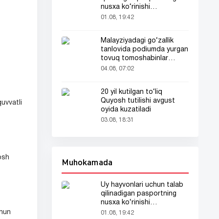
nusxa ko‘rinishi
tarmoqlarda tarqaldi
01.08, 19:42
Malayziyadagi go‘zallik
tanlovida podiumda yurgan
tovuq tomoshabinlar
e’tiborini tortdi
04.08, 07:02
20 yil kutilgan to‘liq
Quyosh tutilishi avgust
uvvatli
oyida kuzatiladi
03.08, 18:31
fosh
Muhokamada
Uy hayvonlari uchun talab
qilinadigan pasportning
nusxa ko‘rinishi
tarmoqlarda tarqaldi
chun
01.08, 19:42