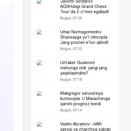
Javohir Sindarov
AQSHdagi Grand Chess
Tour'da 2-o‘rinni egalladi!
Bugun, 07:29
Umar Nurmagomedov
Shanxayga yo‘l olmoqda:
Jang posteri e’lon qilindi!
Bugun, 07:22
Uittaker Guskovni
nishonga oldi: yangi jang
yaqinlashdimi?
Bugun, 07:18
Makgregor sensatsiya
kutmoqda: U Maxachevga
qarshi prognoz berdi
Bugun, 07:14
Vadim Abramov: «VAR
xatosi va charchoq sabab