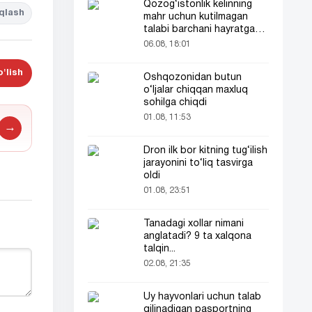
Qozog‘istonlik kelinning
qlash
mahr uchun kutilmagan
talabi barchani hayratga
soldi
06.08, 18:01
'lish
Oshqozonidan butun
o‘ljalar chiqqan maxluq
sohilga chiqdi
01.08, 11:53
→
Dron ilk bor kitning tug‘ilish
jarayonini to‘liq tasvirga
oldi
01.08, 23:51
Tanadagi xollar nimani
anglatadi? 9 ta xalqona
talqin...
02.08, 21:35
Uy hayvonlari uchun talab
qilinadigan pasportning