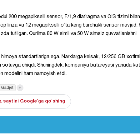
ul 200 megapikselli sensor, F/1,9 diafragma va OIS tizimi bilan
op linza va 12 megapikselli oʻta keng burchakli sensor mavjud. S
zda tutilgan. Qurilma 80 W simli va 50 W simsiz quvvatlanishni
himoya standartlariga ega. Narxlarga kelsak, 12/256 GB xotiral
an sotuvga chiqdi. Shuningdek, kompaniya batareyasi yanada kat
n modelini ham namoyish etdi.
+
Gadjet
 saytini Google'ga qo'shing