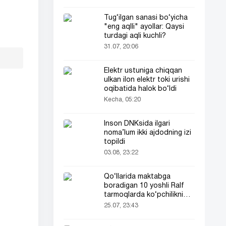
Tug‘ilgan sanasi bo‘yicha
"eng aqlli" ayollar: Qaysi
turdagi aqli kuchli?
31.07, 20:06
Elektr ustuniga chiqqan
ulkan ilon elektr toki urishi
oqibatida halok bo‘ldi
Kecha, 05:20
Inson DNKsida ilgari
noma’lum ikki ajdodning izi
topildi
03.08, 23:22
Qo‘llarida maktabga
boradigan 10 yoshli Ralf
tarmoqlarda ko‘pchilikni
ta’sirlantirdi
25.07, 23:43