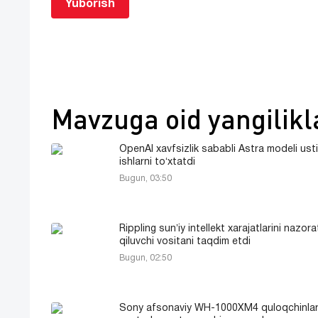
Yuborish
Mavzuga oid yangilikl
OpenAI xavfsizlik sababli Astra modeli ust
ishlarni toʻxtatdi
Bugun, 03:50
Rippling sunʼiy intellekt xarajatlarini nazora
qiluvchi vositani taqdim etdi
Bugun, 02:50
Sony afsonaviy WH-1000XM4 quloqchinlar