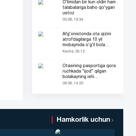
O‘limidan bir kun oldin ham
talabalariga baho qo‘ygan
ustoz
03.08, 19:34
Afg‘onistonda ota qizini
atrofdagilarga 10 yil
mobaynida o‘g‘il bola
sifatida tanishtirdi
Kecha, 05:12
Otasining pasportiga qora
ruchkada “ijod” qilgan
bolakayning ishi
barchaning diqqatini tortdi
06.08, 14:20
Hamkorlik uchun