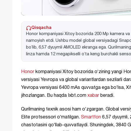
Qisqacha
Honor kompaniyasi Xitoy bozorida 200 Mp kamera va
namoyish etdi. Ushbu model global versiyadagi Snapdra
boʻlib, 6,57 dyuymli AMOLED ekranga ega. Qurilmaning
linza hamda 12 megapikselli oʻta keng burchakli senso
Honor
kompaniyasi Xitoy bozorida oʻzining yangi Ho
versiyasi Yevropa va global variantlardan sezilarli da
Yevropa versiyasi 6400 mAs quvvatga ega boʻlsa, Xito
jihozlangan. Bu haqda Ixbt.com
xabar
beradi.
Qurilmaning texnik asosi ham oʻzgargan. Global vers
Elite protsessori oʻrnatilgan.
Smartfon
6,57 dyuymli, 
chastotasini qoʻllab-quvvatlaydi. Shuningdek, 3840 G