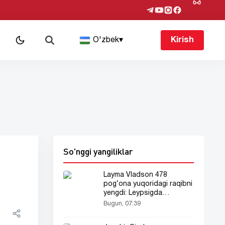
O'zbek
▾
Kirish
So'nggi yangiliklar
Layma Vladson 478
pog‘ona yuqoridagi raqibni
yengdi: Leypsigda
sensatsiya!
Bugun, 07:39