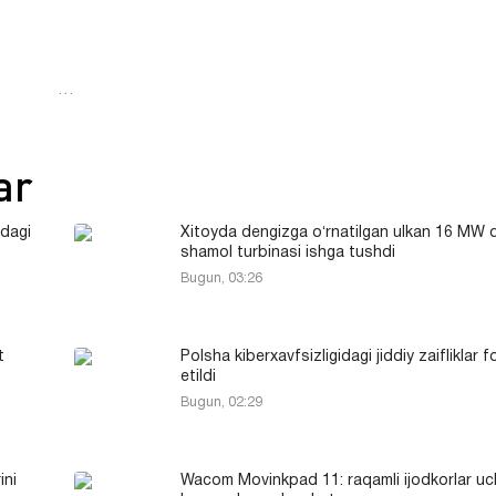
…
ar
idagi
Xitoyda dengizga oʻrnatilgan ulkan 16 MW q
shamol turbinasi ishga tushdi
Bugun, 03:26
t
Polsha kiberxavfsizligidagi jiddiy zaifliklar 
etildi
Bugun, 02:29
ini
Wacom Movinkpad 11: raqamli ijodkorlar u