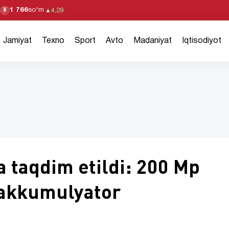
1 766
so'm
¥
▲
4,29
Jamiyat
Texno
Sport
Avto
Madaniyat
Iqtisodiyot
 taqdim etildi: 200 Mp
akkumulyator