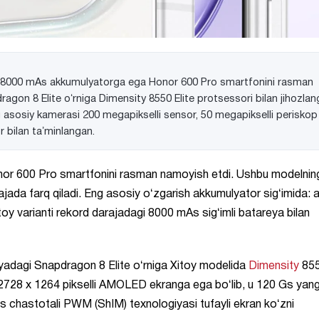
 8000 mAs akkumulyatorga ega Honor 600 Pro smartfonini rasman
gon 8 Elite oʻrniga Dimensity 8550 Elite protsessori bilan jihozla
 asosiy kamerasi 200 megapikselli sensor, 50 megapikselli periskop
r bilan taʼminlangan.
nor 600 Pro smartfonini rasman namoyish etdi. Ushbu modelnin
rajada farq qiladi. Eng asosiy oʻzgarish akkumulyator sigʻimida: 
y varianti rekord darajadagi 8000 mAs sigʻimli batareya bilan
iyadagi Snapdragon 8 Elite oʻrniga Xitoy modelida
Dimensity
85
2728 x 1264 pikselli AMOLED ekranga ega boʻlib, u 120 Gs yang
s chastotali PWM (ShIM) texnologiyasi tufayli ekran koʻzni