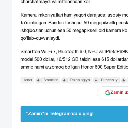
charchatmaydi va miltillashdan xoli.
Kamera imkoniyatlari ham yuqori darajada: asosiy mod
taʼminlangan. Bundan tashqari, 50 megapikselli perisk
ishqibozlari uchun esa 50 megapikselli old kamera koʻ
qoʻllab-quvvatlaydi.
Smartfon Wi-Fi 7, Bluetooth 6.0, NFC va IP68/IP69K 
model 500 dollar, 16/512 GB talqini esa 615 dollard
ammo narxi arzonroq boʻlgan Honor 600 Super Editio
+
+
+
+
Honor
Smartfon
Texnologiya
Dimensity
+
Zamin.uz
"Zamin"ni Telegram'da o'qing!