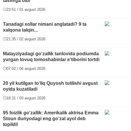
tasvirga oldi
23:51 / 01 avgust 2026
Tanadagi xollar nimani anglatadi? 9 ta
xalqona talqin...
21:35 / 02 avgust 2026
Malayziyadagi go‘zallik tanlovida podiumda
yurgan tovuq tomoshabinlar e’tiborini tortdi
07:02 / 04 avgust 2026
20 yil kutilgan to‘liq Quyosh tutilishi avgust
oyida kuzatiladi
18:31 / 03 avgust 2026
95 foizlik go‘zallik: Amerikalik aktrisa Emma
Stoun dunyodagi eng go‘zal ayol deb
topildi!