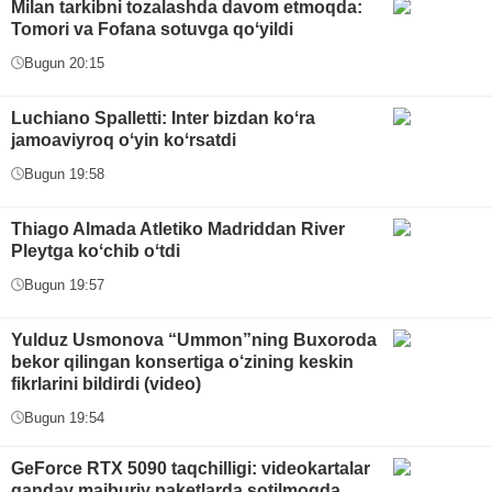
Milan tarkibni tozalashda davom etmoqda:
Tomori va Fofana sotuvga qoʻyildi
Bugun 20:15
Luchiano Spalletti: Inter bizdan koʻra
jamoaviyroq oʻyin koʻrsatdi
Bugun 19:58
Thiago Almada Atletiko Madriddan River
Pleytga koʻchib oʻtdi
Bugun 19:57
Yulduz Usmonova “Ummon”ning Buxoroda
bekor qilingan konsertiga o‘zining keskin
fikrlarini bildirdi (video)
Bugun 19:54
GeForce RTX 5090 taqchilligi: videokartalar
qanday majburiy paketlarda sotilmoqda