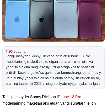
Qisqacha
Taniqli insayder Sonny Dickson boʻlajak iPhone 18 Pro
modellarining maketlari aks etgan suratlarni e'lon qildi va
yangi toʻq olcha rangi asosiy vizual oʻziga xoslik boʻlishini
bildirdi. Tasvirlarga ko'ra, qurilmalar kumushrang, qora, moviy
va butunlay yangi toʻq olcha tuslarida namoyish etilgan bo'lib,
ularning taqdimoti 2026-yilning sentyabr oyiga rejalashtirilgan.
Taniqli insayder Sonny Dickson
iPhone 18 Pro
modellarining maketlari aks etgan yangi suratlarni eʻlon