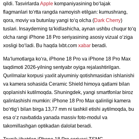
qildi. Tasvirlarda
Apple
kompaniyasining boʻlajak
flagmanlari toʻrtta rangda namoyish etilgan: kumushrang,
qora, moviy va butunlay yangi toʻq olcha (
Dark Cherry
)
tuslari. Insayderning taʻkidlashicha, aynan ushbu chuqur toʻq
olcha rangi iPhone 18 Pro seriyasining asosiy vizual oʻziga
xosligi boʻladi. Bu haqda Ixbt.com
xabar
beradi.
Maʻlumotlarga koʻra, iPhone 18 Pro va iPhone 18 Pro Max
taqdimoti 2026-yilning sentyabr oyiga rejalashtirilgan.
Qurilmalar korpusi yaxlit alyuminiy qotishmasidan ishlanishi
va kamera sohasida Ceramic Shield himoya qatlami bilan
qoplanishi kutilmoqda. Shuningdek, yangi smartfonlar biroz
qalinlashishi mumkin: iPhone 18 Pro Max qalinligi kamera
boʻrtigʻi bilan birga 13,77 mm ni tashkil etishi aytilmoqda, bu
esa oʻz navbatida yanada massiv foto-modul va
takomillashgan optikadan dalolat beradi.