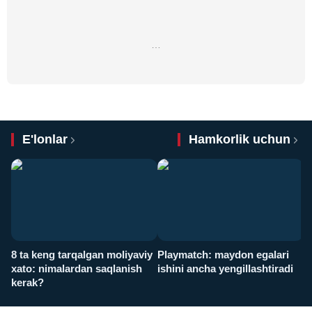
…
E'lonlar
Hamkorlik uchun
8 ta keng tarqalgan moliyaviy
Playmatch: maydon egalari
P
xato: nimalardan saqlanish
ishini ancha yengillashtiradi
u
kerak?
x