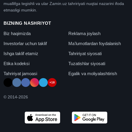
muallifga tegishli va ular Zamin.uz tahririyati nuqtai nazarini ifoda
etmasligi mumkin.
BIZNING NASHRIYOT
Biz haqimizda
Reklama joylash
Investorlar uchun taklif
Maʼlumotlardan foydalanish
Ishga taklif etamiz
Tahririyat siyosati
Etika kodeksi
Tuzatishlar siyosati
Tahririyat jamoasi
Egalik va moliyalashtirish
+18
© 2014-
2026