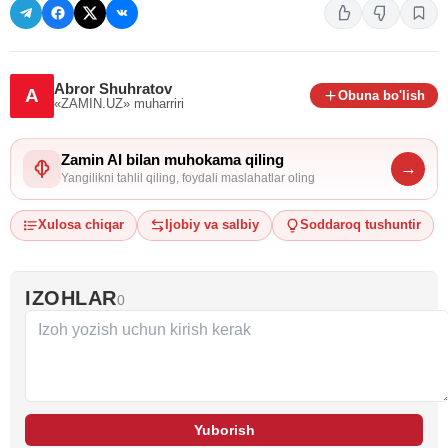
Abror Shuhratov
A
Obuna bo'lish
«ZAMIN.UZ»
muharriri
Zamin AI bilan muhokama qiling
→
Yangilikni tahlil qiling, foydali maslahatlar oling
Xulosa chiqar
Ijobiy va salbiy
Soddaroq tushuntir
IZOHLAR
0
Yuborish