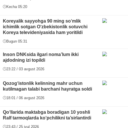
Kecha 05:20
Koreyalik sayyohga 90 ming so‘mlik
ichimlik sotgan O‘zbekistonlik sotuvchi
Koreya televideniyasida ham yoritildi
Bugun 05:31
Inson DNKsida ilgari noma’lum ikki
ajdodning izi topildi
23:22 / 03 avgust 2026
Qozog‘istonlik kelinning mahr uchun
kutilmagan talabi barchani hayratga soldi
18:01 / 06 avgust 2026
Qo‘llarida maktabga boradigan 10 yoshli
Ralf tarmoqlarda ko‘pchilikni ta’sirlantirdi
23:43 / 25 iyul 2026