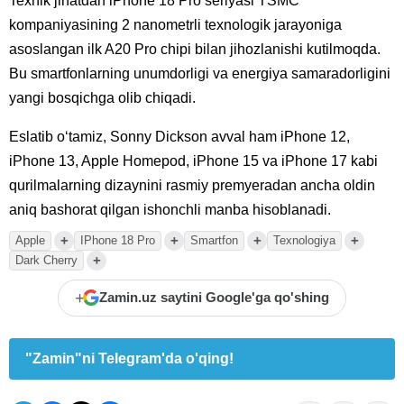
Texnik jihatdan iPhone 18 Pro seriyasi TSMC
kompaniyasining 2 nanometrli texnologik jarayoniga
asoslangan ilk A20 Pro chipi bilan jihozlanishi kutilmoqda.
Bu smartfonlarning unumdorligi va energiya samaradorligini
yangi bosqichga olib chiqadi.
Eslatib oʻtamiz, Sonny Dickson avval ham iPhone 12,
iPhone 13, Apple Homepod, iPhone 15 va iPhone 17 kabi
qurilmalarning dizaynini rasmiy premyeradan ancha oldin
aniq bashorat qilgan ishonchli manba hisoblanadi.
+
+
+
+
Apple
IPhone 18 Pro
Smartfon
Texnologiya
+
Dark Cherry
+
Zamin.uz saytini Google'ga qo'shing
"Zamin"ni Telegram'da o'qing!