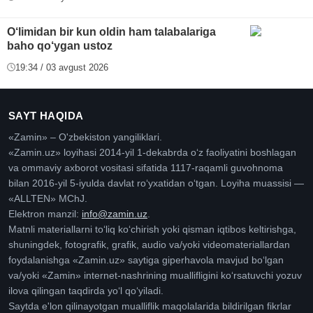
O‘limidan bir kun oldin ham talabalariga
baho qo‘ygan ustoz
19:34 / 03 avgust 2026
SAYT HAQIDA
«Zamin» – O'zbekiston yangiliklari.
«Zamin.uz» loyihasi 2014-yil 1-dekabrda oʻz faoliyatini boshlagan
va ommaviy axborot vositasi sifatida 1117-raqamli guvohnoma
bilan 2016-yil 5-iyulda davlat roʻyxatidan oʻtgan. Loyiha muassisi —
«ALLTEN» MChJ.
Elektron manzil:
info@zamin.uz
.
Matnli materiallarni toʻliq koʻchirish yoki qisman iqtibos keltirishga,
shuningdek, fotografik, grafik, audio va/yoki videomateriallardan
foydalanishga «Zamin.uz» saytiga giperhavola mavjud boʻlgan
va/yoki «Zamin» internet-nashrining muallifligini koʻrsatuvchi yozuv
ilova qilingan taqdirda yoʻl qoʻyiladi.
Saytda e'lon qilinayotgan mualliflik maqolalarida bildirilgan fikrlar