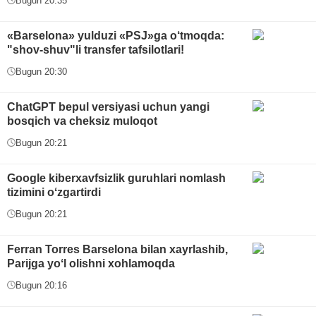
Bugun 20:35
«Barselona» yulduzi «PSJ»ga o‘tmoqda:
"shov-shuv"li transfer tafsilotlari!
Bugun 20:30
ChatGPT bepul versiyasi uchun yangi
bosqich va cheksiz muloqot
Bugun 20:21
Google kiberxavfsizlik guruhlari nomlash
tizimini oʻzgartirdi
Bugun 20:21
Ferran Torres Barselona bilan xayrlashib,
Parijga yoʻl olishni xohlamoqda
Bugun 20:16