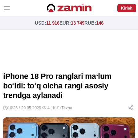
Kirish
USD
:
11 916
EUR
:
13 749
RUB
:
146
iPhone 18 Pro ranglari maʻlum
boʻldi: toʻq olcha rangi asosiy
trendga aylanadi
16:23 / 29.05.2026
·
4.1K
·
Texno