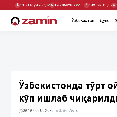
11 916
сўм
13 749
сўм
146
сўм
$
€
₽
¥
▲
28,92
▲
32,19
▼
0,18
Ўзбекистон
Дунё
Ўзбекистонда тўрт о
кўп ишлаб чиқарилд
09:49 / 03.06.2026
·
378
·
Авто