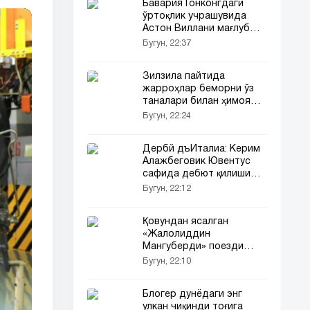
Бавария Гонконгдаги
ўртоқлик учрашувида
Астон Виллани мағлуб
этди
Бугун, 22:37
Зилзила пайтида
жарроҳлар беморни ўз
таналари билан ҳимоя
қилди (видео)
Бугун, 22:24
Дербй дъИталиа: Керим
Алажбеговик Ювентус
сафида дебют қилиши
мумкин
Бугун, 22:12
Қовундан ясалган
«Жалолиддин
Мангуберди» поезди
фестивал меҳмонларини
Бугун, 22:10
ҳайратга солмоқда
(видео)
Блогер дунёдаги энг
улкан чиқинди тоғига