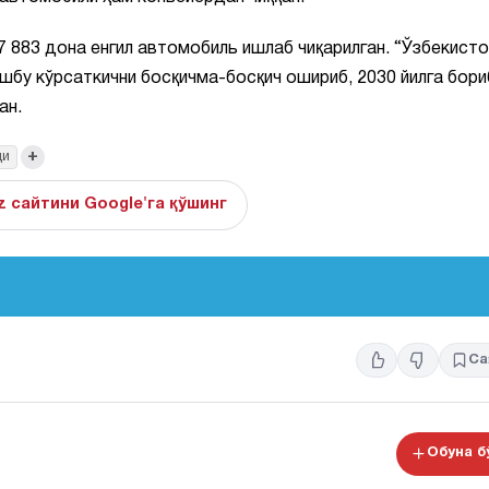
 883 дона енгил автомобиль ишлаб чиқарилган. “Ўзбекисто
ушбу кўрсаткични босқичма-босқич ошириб, 2030 йилга бори
ан.
+
ди
z сайтини Google'га қўшинг
Са
Обуна 