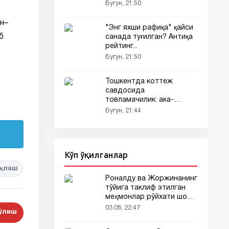
Бугун, 21:50
н–
"Энг яхши рафиқа" қайси
б
санада туғилган? Антиқа
рейтинг...
Бугун, 21:50
Тошкентда коттеж
савдосида
товламачилик: ака-
укалар қўлга олинди
Бугун, 21:44
(видео)
Кўп ўқилганлар
қлаш
Роналду ва Жоржинанинг
тўйига таклиф этилган
меҳмонлар рўйхати шов-
шувда
03.08, 22:47
бўлиш