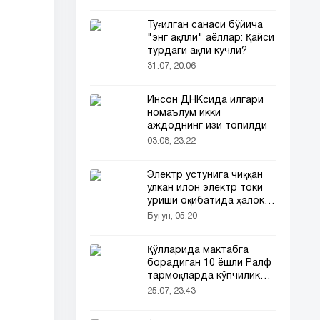
Туғилган санаси бўйича
"энг ақлли" аёллар: Қайси
турдаги ақли кучли?
31.07, 20:06
Инсон ДНКсида илгари
номаълум икки
аждоднинг изи топилди
03.08, 23:22
Электр устунига чиққан
улкан илон электр токи
уриши оқибатида ҳалок
бўлди
Бугун, 05:20
Қўлларида мактабга
борадиган 10 ёшли Ралф
тармоқларда кўпчиликни
таъсирлантирди
25.07, 23:43