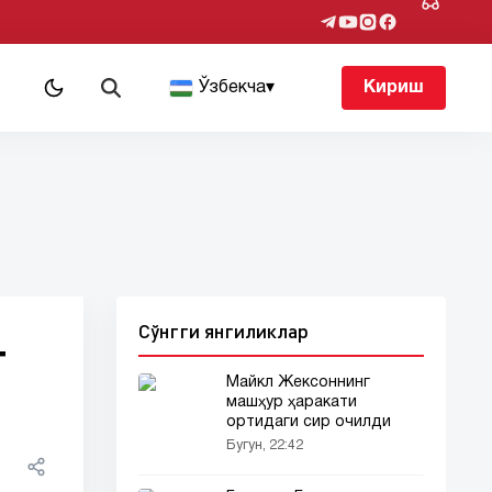
т
Ўзбекча
▾
Кириш
Сўнгги янгиликлар
г
Майкл Жексоннинг
машҳур ҳаракати
ортидаги сир очилди
Бугун, 22:42