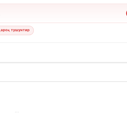
ароқ тушунтир
…