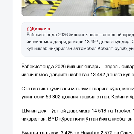
Қисқача
Ўзбекистонда 2026 йилнинг январ—апрел ойларида
йилнинг мос давридагидан 13 492 донага кўпдир. 
кўп ишлаб чиқарилган автомобил Кобалт бўлиб, ун
Ўзбекистонда 2026 йилнинг январь—апрель ойлар
йилнинг мос даврига нисбатан 13 492 донага кўп 
Статистика қўмитаси маълумотларига кўра, мазку
унинг сони 53 802 донани ташкил этган. Кейинги 
Шунингдек, тўрт ой давомида 14 518 та Tracker, 
чиқарилган. BYD кўрсаткичи ўтган йилга нисбатан
Бундан ташқари, 3 425 та Haval ва 2 572 та Cher