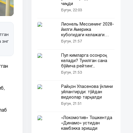
чиқди
Бугун, 22:03
Лионель Мессининг 2028-
йилги Америка
тган
кубогидаги келажаги
маълум қилинди
 энг
Бугун, 21:57
Пул кимларга осонроқ
келади? Туғилган сана
тган
бўйича рейтинг...
Бугун, 21:53
Райҳон Уласенова ўғлини
б,
уйлантирди: тўйдан
видеолар тарқалди
Бугун, 21:51
лаб
«Локомотив» Тошкентда
«Динамо» устидан
камбэкка эришди