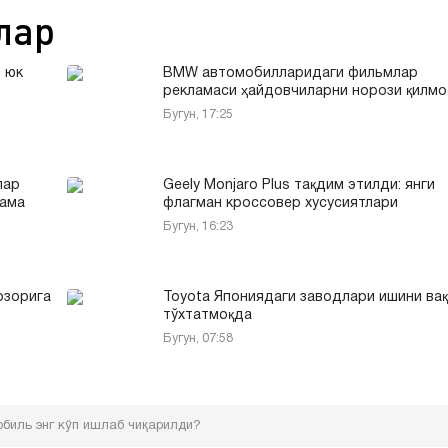
лар
 юк
BMW автомобилларидаги фильмлар
рекламаси ҳайдовчиларни норози қилмо
Бугун, 17:25
лар
Geely Monjaro Plus тақдим этилди: янги
кама
флагман кроссовер хусусиятлари
Бугун, 16:23
озорига
Toyota Япониядаги заводлари ишини ва
тўхтатмоқда
Бугун, 07:58
обиль энг кўп ишлаб чиқарилди?