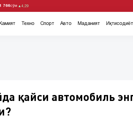
1 766
сўм
▲
4,29
Жамият
Техно
Спорт
Авто
Маданият
Иқтисодиё
йда қайси автомобиль эн
и?