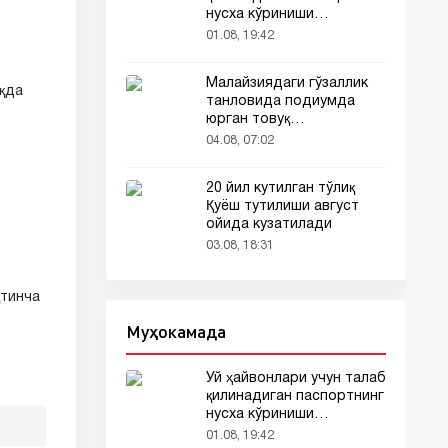
нусха кўриниши
тармоқларда тарқалди
01.08, 19:42
Малайзиядаги гўзаллик
қда
танловида подиумда
юрган товуқ
томошабинлар
04.08, 07:02
эътиборини тортди
20 йил кутилган тўлиқ
Қуёш тутилиши август
ойида кузатилади
03.08, 18:31
қтинча
Муҳокамада
Уй ҳайвонлари учун талаб
қилинадиган паспортнинг
нусха кўриниши
тармоқларда тарқалди
01.08, 19:42