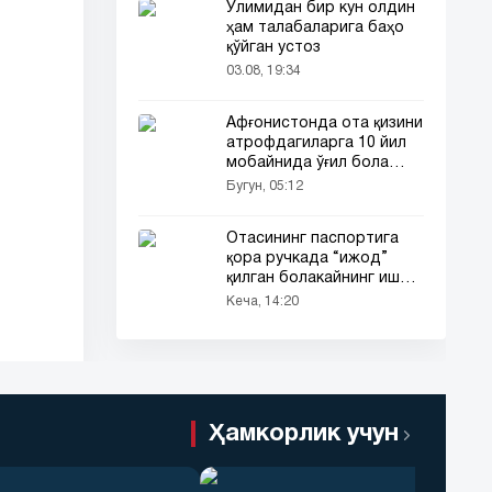
Ўлимидан бир кун олдин
ҳам талабаларига баҳо
қўйган устоз
03.08, 19:34
Афғонистонда ота қизини
атрофдагиларга 10 йил
мобайнида ўғил бола
сифатида таништирди
Бугун, 05:12
Отасининг паспортига
қора ручкада “ижод”
қилган болакайнинг иши
барчанинг диққатини
Кеча, 14:20
тортди
Ҳамкорлик учун