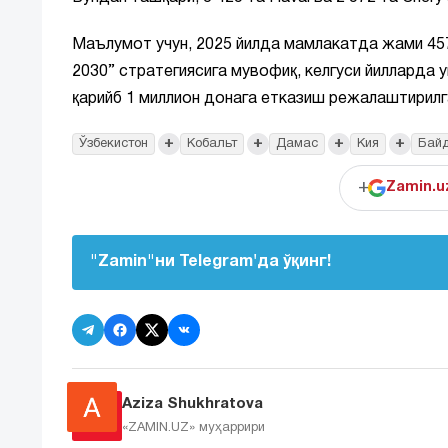
Маълумот учун, 2025 йилда мамлакатда жами 457
2030” стратегиясига мувофиқ, келгуси йилларда 
қарийб 1 миллион донага етказиш режалаштирилг
+
+
+
+
Ўзбекистон
Кобальт
Дамас
Кия
Бай
+
Zamin.u
"Zamin"ни Telegram'да ўқинг!
Aziza Shukhratova
«ZAMIN.UZ»
муҳаррири