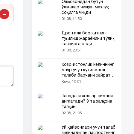
Ошқозонидан бутун
ўлжалар чиққан махлуқ
соҳилга чиқди
→
01.08, 11:53
Дрон илк бор китнинг
туғилиш жараёнини тўлиқ
тасвирга олди
01.08, 23:51
Қозоғистонлик келиннинг
маҳр учун кутилмаган
талаби барчани ҳайратга
солди
Кеча, 18:01
Танадаги холлар нимани
англатади? 9 та халқона
талқин...
02.08, 21:35
Уй ҳайвонлари учун талаб
қилинадиган паспортнинг