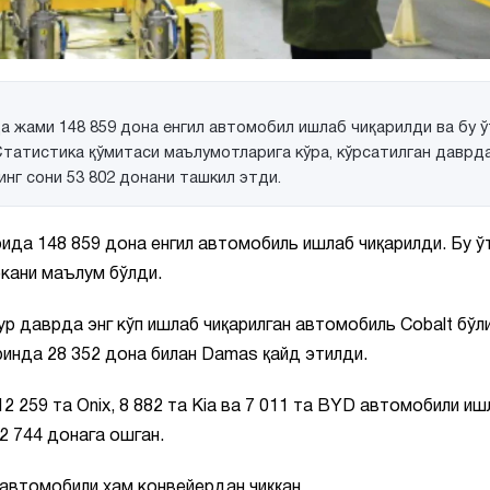
 жами 148 859 дона енгил автомобил ишлаб чиқарилди ва бу ў
Статистика қўмитаси маълумотларига кўра, кўрсатилган даврда
инг сони 53 802 донани ташкил этди.
ида 148 859 дона енгил автомобиль ишлаб чиқарилди. Бу ў
экани маълум бўлди.
р даврда энг кўп ишлаб чиқарилган автомобиль Cobalt бўли
ўринда 28 352 дона билан Damas қайд этилди.
12 259 та Onix, 8 882 та Kia ва 7 011 та BYD автомобили иш
 2 744 донага ошган.
y автомобили ҳам конвейердан чиққан.