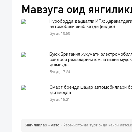
Мавзуга оид янгилик
Нурободда даҳшатли ЙТҲ: Ҳаракатдаги
автомобили ёниб кетди (видео)
Бугун, 18:58
Буюк Британия ҳукумати электромобил
савдоси режаларини юмшатишни муҳо
қилмоқда
Бугун, 17:24
Смарт бренди шаҳар автомобиллари б
қайтмоқда
Бугун, 15:21
Янгиликлар
»
Авто
»
Ўзбекистонда тўрт ойда қайси автом