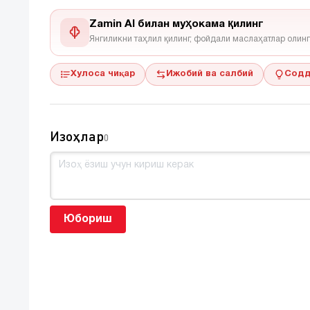
Zamin AI билан муҳокама қилинг
Янгиликни таҳлил қилинг, фойдали маслаҳатлар олинг
Хулоса чиқар
Ижобий ва салбий
Содд
Изоҳлар
0
Юбориш