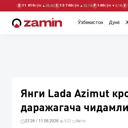
11 916
сўм
13 749
сўм
146
сўм
$
€
₽
¥
▲
28,92
▲
32,19
▼
0,18
Ўзбекистон
Дунё
Янги Lada Azimut кр
даражагача чидамл
22:26 / 11.06.2026
·
522
·
Авто