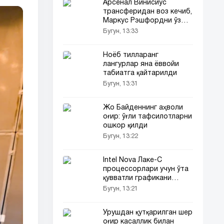
Арсенал Винисиус
трансферидан воз кечиб,
Маркус Рэшфордни ўз
сафига қўшиб олиши
Бугун, 13:33
мумкин
Ноёб тилларанг
лангурлар яна ёввойи
табиатга қайтарилди
Бугун, 13:31
Жо Байденнинг аҳволи
оғир: ўғли тафсилотларни
ошкор қилди
Бугун, 13:22
Intel Nova Лаке-С
процессорлари учун ўта
қувватли графикани
тайёрламоқда
Бугун, 13:21
Урушдан қутқарилган шер
оғир касаллик билан