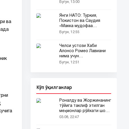
келишув тафсилотлари
Бугун, 13:00
Янги НАТО: Туркия,
Покистон ва Саудия
ри ва
«Макка мудофаа
рада
пакти»ни имзолади
Бугун, 12:55
Челси устози Хаби
Алонсо Ромео Лавиани
нима учун
ник
алмаштирмаганини
Бугун, 12:51
тушунтирди
Кўп ўқилганлар
трни
Роналду ва Жоржинанинг
қ
тўйига таклиф этилган
кучига
меҳмонлар рўйхати шов-
шувда
03.08, 22:47