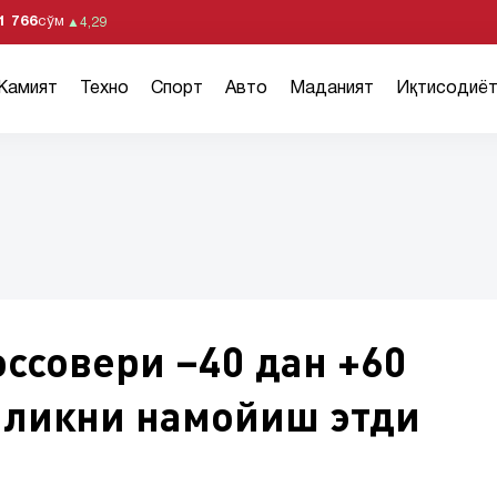
1 766
сўм
▲
4,29
Жамият
Техно
Спорт
Авто
Маданият
Иқтисодиё
оссовери –40 дан +60
иликни намойиш этди