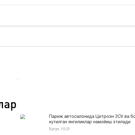
…
лар
т
Париж автосалонида Цитроэн 2CV ва б
кутилган янгиликлар намойиш этилади
Бугун, 10:21