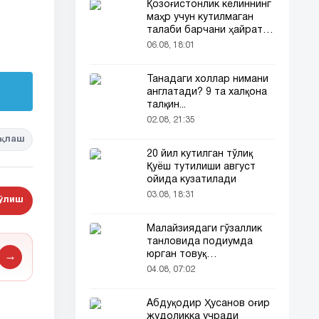
Қозоғистонлик келиннинг
маҳр учун кутилмаган
талаби барчани ҳайратга
солди
06.08, 18:01
Танадаги холлар нимани
англатади? 9 та халқона
талқин...
02.08, 21:35
қлаш
20 йил кутилган тўлиқ
Қуёш тутилиши август
ойида кузатилади
03.08, 18:31
бўлиш
Малайзиядаги гўзаллик
танловида подиумда
юрган товуқ
→
томошабинлар
04.08, 07:02
эътиборини тортди
Абдуқодир Ҳусанов оғир
жудоликка учради