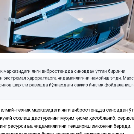
ик марказидаги янги вибростендда синовдан ўтган биринчи
ан экстремал ҳароратларга чидамлилигини намойиш этди. Махс
 синов шартли равишда йўллардаги саккиз йиллик фойдаланишг
илмий-техник марказидаги янги вибростендда синовдан ўт
куний созлаш дастурининг муҳим қисми ҳисобланиб, сериял
инг ресурси ва чидамлилигини текшириш имконини беради.