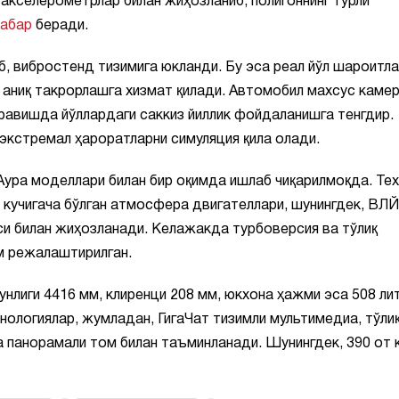
акселерометрлар билан жиҳозланиб, полигоннинг турли
хабар
беради.
, вибростенд тизимига юкланди. Бу эса реал йўл шароитла
аниқ такрорлашга хизмат қилади. Автомобил махсус каме
 равишда йўллардаги саккиз йиллик фойдаланишга тенгдир.
 экстремал ҳароратларни симуляция қила олади.
 Аура моделлари билан бир оқимда ишлаб чиқарилмоқда. Тех
т кучигача бўлган атмосфера двигателлари, шунингдек, ВЛЙ
си билан жиҳозланади. Келажакда турбоверсия ва тўлиқ
м режалаштирилган.
зунлиги 4416 мм, клиренци 208 мм, юкхона ҳажми эса 508 ли
нологиялар, жумладан, ГигаЧат тизимли мультимедиа, тўли
 панорамали том билан таъминланади. Шунингдек, 390 от 