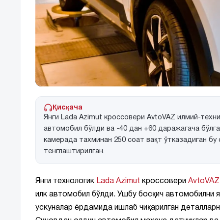
Қисқача
Янги Lada Azimut кроссовери AvtoVAZ илмий-техн
автомобил бўлди ва -40 дан +60 даражагача бўлг
камерада тахминан 250 соат вақт ўтказадиган бу
тенглаштирилган.
Янги технологик
Lada Azimut
кроссовери
AvtoVAZ
илк автомобил бўлди. Ушбу босқич автомобилни я
ускуналар ёрдамида ишлаб чиқарилган деталларн