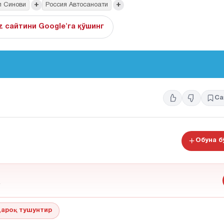
+
+
л Синови
Россия Автосаноати
z сайтини Google'га қўшинг
Са
Обуна 
ароқ тушунтир