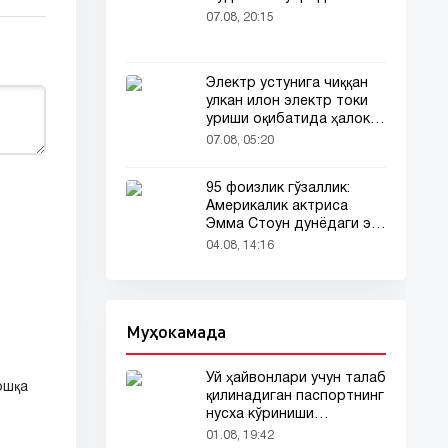
07.08, 20:15
Электр устунига чиққан
улкан илон электр токи
уриши оқибатида ҳалок
бўлди
07.08, 05:20
95 фоизлик гўзаллик:
Америкалик актриса
Эмма Стоун дунёдаги энг
гўзал аёл деб топилди!
04.08, 14:16
Муҳокамада
Уй ҳайвонлари учун талаб
ошқа
қилинадиган паспортнинг
нусха кўриниши
тармоқларда тарқалди
01.08, 19:42