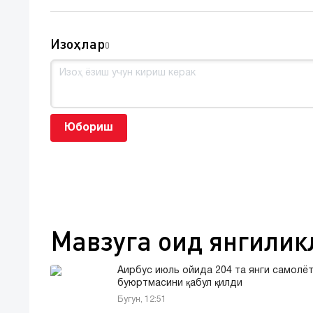
Изоҳлар
0
Юбориш
Мавзуга оид янгилик
Аирбус июль ойида 204 та янги самолё
буюртмасини қабул қилди
Бугун, 12:51