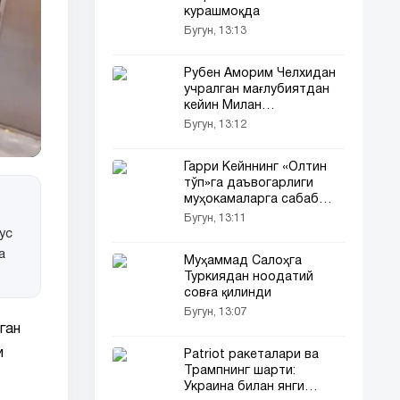
курашмоқда
Бугун, 13:13
Рубен Аморим Челхидан
учралган мағлубиятдан
кейин Милан
футболчиларини
Бугун, 13:12
огоҳлантирди
Гарри Кейннинг «Олтин
тўп»га даъвогарлиги
муҳокамаларга сабаб
бўлмоқда
Бугун, 13:11
ус
а
Муҳаммад Салоҳга
Туркиядан ноодатий
совға қилинди
Бугун, 13:07
ган
и
Patriot ракеталари ва
Трампнинг шарти:
Украина билан янги