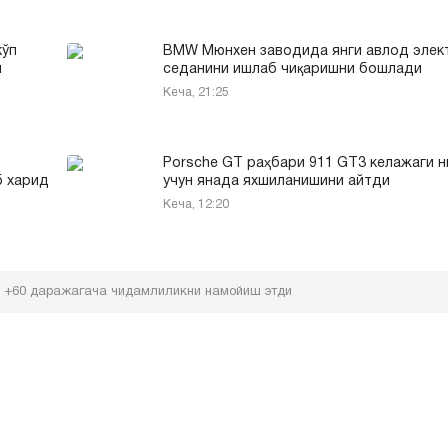
кўп
BMW Mюнхен заводида янги авлод элек
л
седанини ишлаб чиқаришни бошлади
Кеча, 21:25
Porsche GT раҳбари 911 GT3 келажаги 
б харид
учун янада яхшиланишини айтди
Кеча, 12:20
ан +60 даражагача чидамлиликни намойиш этди