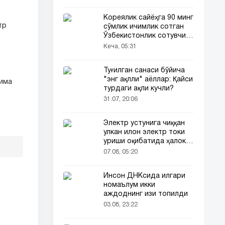
Кореялик сайёҳга 90 минг
тр
сўмлик ичимлик сотган
Ўзбекистонлик сотувчи
Корея телевидениясида
Кеча, 05:31
ҳам ёритилди
Туғилган санаси бўйича
"энг ақлли" аёллар: Қайси
нима
турдаги ақли кучли?
31.07, 20:06
Электр устунига чиққан
улкан илон электр токи
уриши оқибатида ҳалок
бўлди
07.08, 05:20
Инсон ДНКсида илгари
номаълум икки
аждоднинг изи топилди
03.08, 23:22