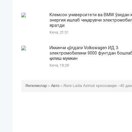
Клемсон университети ва BMW ўзидан 
энергия ишлаб чиқарувчи электромоби
яратди
Кеча, 21:51
Иккинчи қўлдаги Volkswagen ИД 3
электромобилини 9000 фунтдан бошла
қилиш мумкин
Кеча, 18:26
Янгиликлар
»
Авто
»
Янги Lada Azimut кроссовери –40 д