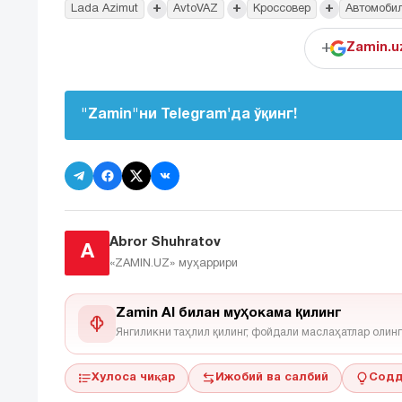
+
+
+
Lada Azimut
AvtoVAZ
Кроссовер
Автомоби
+
Zamin.u
"Zamin"ни Telegram'да ўқинг!
Abror Shuhratov
A
«ZAMIN.UZ»
муҳаррири
Zamin AI билан муҳокама қилинг
Янгиликни таҳлил қилинг, фойдали маслаҳатлар олинг
Хулоса чиқар
Ижобий ва салбий
Содд