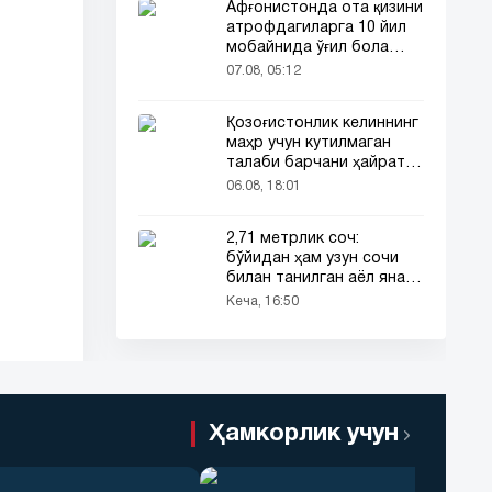
Афғонистонда ота қизини
атрофдагиларга 10 йил
мобайнида ўғил бола
сифатида таништирди
07.08, 05:12
Қозоғистонлик келиннинг
маҳр учун кутилмаган
талаби барчани ҳайратга
солди
06.08, 18:01
2,71 метрлик соч:
бўйидан ҳам узун сочи
билан танилган аёл яна
эътибор марказида
Кеча, 16:50
Ҳамкорлик учун