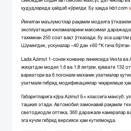
Синовдан олдин автомобил махсус датчиклар ва 
ҳудудларида ҳайдаб кўрилди. Бу ҳақда Ixbt.com
Йиғилган маълумотлар рақамли моделга ўтказилиб
эксплуатация юкламаларини максимал даражада 
тахминан 250 соат вақт ўтказади, бу эса шартли
Шунингдек, ускуналар –40 дан +60 °К гача бўлган
Lada Azimut 1-сонли конвеер линиясида Vesta ва
жиҳатдан модел 1,6 ва 1,8 литрли, қуввати 132 о
вариатори ва 6 поғонали механик узатмалар қути
узатмали гибрид модификациялар чиқарилиши ҳа
Габаритларига кўра Azimut Б+ классига мансуб: у
ташкил этади. Автомобил замонавий рақамли тех
светодиодли оптика, 360 даражали камералар ва
эга кучли гибрид версияси ҳам кутилмоқда.