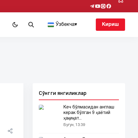
т
Ўзбекча
▾
Кириш
Сўнгги янгиликлар
Кеч бўлмасидан англаш
керак бўлган 9 ҳаётий
ҳақиқат...
Бугун, 13:39