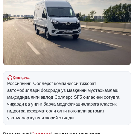
Қисқача
Россиянинг "Соллерс" компанияси тижорат
автомобиллари бозорида ўз мавқеини мустаҳкамлаш
мақсадида янги авлод Соллерс SF5 оиласини сотувга
чиқарди ва унинг барча модификацияларига классик
гидротрансформаторли олти поғонали автомат
узатмалар қутиси жорий этилди.