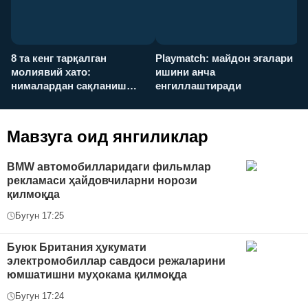
8 та кенг тарқалган
Playmatch: майдон эгалари
P
молиявий хато:
ишини анча
у
нималардан сақланиш
енгиллаштиради
х
керак?
Мавзуга оид янгиликлар
BMW автомобилларидаги фильмлар
рекламаси ҳайдовчиларни норози
қилмоқда
Бугун 17:25
Буюк Британия ҳукумати
электромобиллар савдоси режаларини
юмшатишни муҳокама қилмоқда
Бугун 17:24