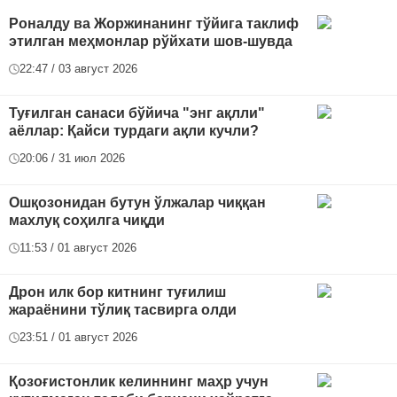
Роналду ва Жоржинанинг тўйига таклиф
этилган меҳмонлар рўйхати шов-шувда
22:47 / 03 август 2026
Туғилган санаси бўйича "энг ақлли"
аёллар: Қайси турдаги ақли кучли?
20:06 / 31 июл 2026
Ошқозонидан бутун ўлжалар чиққан
махлуқ соҳилга чиқди
11:53 / 01 август 2026
Дрон илк бор китнинг туғилиш
жараёнини тўлиқ тасвирга олди
23:51 / 01 август 2026
Қозоғистонлик келиннинг маҳр учун