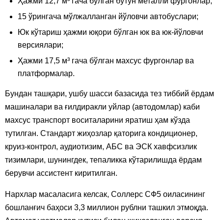
Ҳажми 12,7 м³ гача бўлган бутун металли фургонлар;
15 ўрингача мўлжалланган йўловчи автобуслари;
Юк кўтариш ҳажми юқори бўлган юк ва юк-йўловчи
версиялари;
Ҳажми 17,5 м³ гача бўлган махсус фургонлар ва
платформалар.
Бундан ташқари, ушбу шасси базасида тез тиббий ёрдам
машиналари ва ғилдиракли уйлар (автодомлар) каби
махсус транспорт воситаларини яратиш ҳам кўзда
тутилган. Стандарт жиҳозлар қаторига кондиционер,
круиз-контрол, аудиотизим, АБС ва ЭСК хавфсизлик
тизимлари, шунингдек, тепаликка кўтарилишда ёрдам
берувчи ассистент киритилган.
Нархлар масаласига келсак, Соллерс СФ5 оиласининг
бошланғич баҳоси 3,3 миллион рублни ташкил этмоқда.