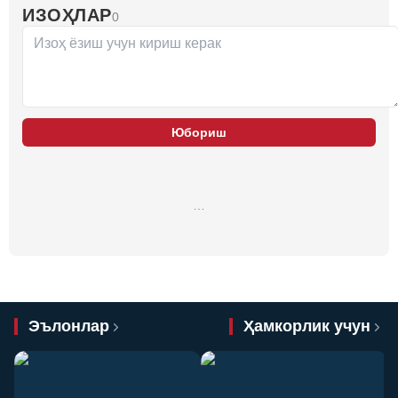
ИЗОҲЛАР
0
Юбориш
…
Эълонлар
Ҳамкорлик учун