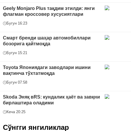
Geely Monjaro Plus тақдим этилди: янги
флагман кроссовер хусусиятлари
Бугун 16:23
Смарт бренди шаҳар автомобиллари
бозорига қайтмоқда
Бугун 15:21
Toyota Япониядаги заводлари ишини
вақтинча тўхтатмоқда
Бугун 07:58
Skoda Эняқ вRS: кундалик ҳаёт ва завқни
бирлаштира оладими
Кеча 20:25
Сўнгги янгиликлар