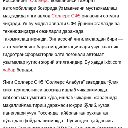
Россиянинг “
Соллерс
” компанияси тижорат
автомобиллари бозорида ўз мавқеини мустаҳкамлаш
мақсадида янги авлод
Соллерс СФ5
оиласини сотувга
чиқарди. Ушбу модел аввалги СФ4 ўрнини эгаллади ва
техник жиҳатдан сезиларли даражада
такомиллаштирилди. Энг асосий янгиликлардан бири —
автомобилнинг барча модификациялари учун классик
гидротрансформаторли олти поғонали автомат
узатмалар қутиси жорий этилганидир. Бу ҳақда Ixbt.com
хабар
беради.
Янги Соллерс СФ5 “Соллерс Алабуга” заводида тўлиқ
сикл технологияси асосида ишлаб чиқарилмоқда.
ixbt.com маъумотига кўра, ишлаб чиқариш жараёнида
маҳаллийлаштириш даражаси юқори бўлиб, кузов
панеллари учун Россияда тайёрланган рухланган
пўлатдан фойдаланилмоқда. Шунингдек, ҳайдовчига