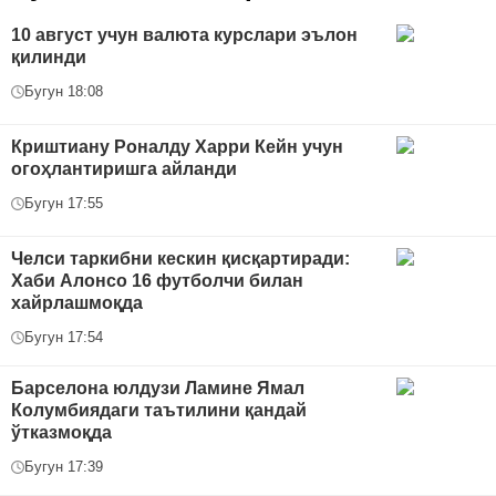
10 август учун валюта курслари эълон
қилинди
Бугун 18:08
Криштиану Роналду Харри Кейн учун
огоҳлантиришга айланди
Бугун 17:55
Челси таркибни кескин қисқартиради:
Хаби Алонсо 16 футболчи билан
хайрлашмоқда
Бугун 17:54
Барселона юлдузи Ламине Ямал
Колумбиядаги таътилини қандай
ўтказмоқда
Бугун 17:39