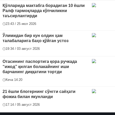
Қўлларида мактабга борадиган 10 ёшли
Ралф тармоқларда кўпчиликни
таъсирлантирди
23:43 / 25 июл 2026
Ўлимидан бир кун олдин ҳам
талабаларига баҳо қўйган устоз
19:34 / 03 август 2026
Отасининг паспортига қора ручкада
“ижод” қилган болакайнинг иши
барчанинг диққатини тортди
Кеча 14:20
21 ёшли блогернинг сўнгги саёҳати
фожиа билан якунланди
17:14 / 05 август 2026