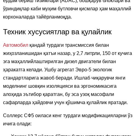
ёрдам бериш тизимлари (ADAС), бошқарув блоклари ва
ўриндиқлар каби муҳим бутловчи қисмлар ҳам маҳаллий
корхоналарда тайёрланмоқда.
Техник хусусиятлар ва қулайлик
Автомобил
қандай турдаги трансмиссия билан
жиҳозланишидан қатъи назар, у 2,7 литрли, 150 от кучига
эга маҳаллийлаштирилган дизел двигатели билан
ҳаракатга келади. Ушбу агрегат Эвро-5 экологик
стандартларига жавоб беради. Ишлаб чиқарувчи янги
моделнинг шовқин изоляцияси ва эргономикасига
алоҳида эътибор қаратган, бу эса узоқ масофали
сафарларда ҳайдовчи учун қўшимча қулайлик яратади.
Соллерс СФ5 оиласи кенг турдаги модификацияларни ўз
ичига олади: