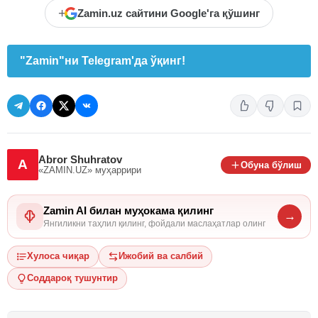
+
Zamin.uz сайтини Google'га қўшинг
"Zamin"ни Telegram'да ўқинг!
Abror Shuhratov
A
Обуна бўлиш
«ZAMIN.UZ»
муҳаррири
Zamin AI билан муҳокама қилинг
→
Янгиликни таҳлил қилинг, фойдали маслаҳатлар олинг
Хулоса чиқар
Ижобий ва салбий
Соддароқ тушунтир