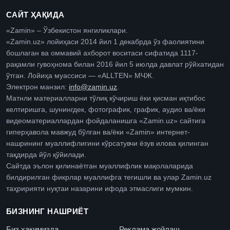
САЙТ ҲАҚИДА
«Zamin» – Ўзбекистон янгиликлари.
«Zamin.uz» лойиҳаси 2014 йил 1 декабрда ўз фаолиятини
бошлаган ва оммавий ахборот воситаси сифатида 1117-
рақамли гувоҳнома билан 2016 йил 5 июлда давлат рўйхатидан
ўтган. Лойиҳа муассиси — «ALLTEN» МЧЖ.
Электрон манзил:
info@zamin.uz
.
Матнли материалларни тўлиқ кўчириш ёки қисман иқтибос
келтиришга, шунингдек, фотографик, график, аудио ва/ёки
видеоматериаллардан фойдаланишга «Zamin.uz» сайтига
гиперҳавола мавжуд бўлган ва/ёки «Zamin» интернет-
нашрининг муаллифлигини кўрсатувчи ёзув илова қилинган
тақдирда йўл қўйилади.
Сайтда эълон қилинаётган муаллифлик мақолаларида
билдирилган фикрлар муаллифга тегишли ва улар Zamin.uz
таҳририяти нуқтаи назарини ифода этмаслиги мумкин.
БИЗНИНГ НАШРИЁТ
Биз ҳақимизда
Реклама жойлаш