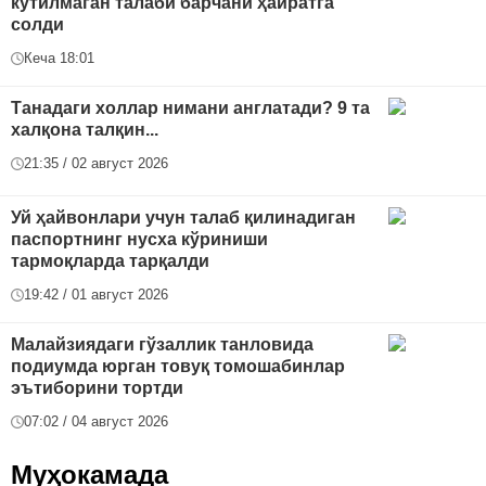
кутилмаган талаби барчани ҳайратга
солди
Кеча 18:01
Танадаги холлар нимани англатади? 9 та
халқона талқин...
21:35 / 02 август 2026
Уй ҳайвонлари учун талаб қилинадиган
паспортнинг нусха кўриниши
тармоқларда тарқалди
19:42 / 01 август 2026
Малайзиядаги гўзаллик танловида
подиумда юрган товуқ томошабинлар
эътиборини тортди
07:02 / 04 август 2026
Муҳокамада