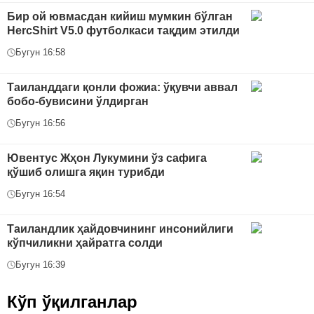
Бир ой ювмасдан кийиш мумкин бўлган
HercShirt V5.0 футболкаси тақдим этилди
Бугун 16:58
Таиланддаги қонли фожиа: ўқувчи аввал
бобо-бувисини ўлдирган
Бугун 16:56
Ювентус Жҳон Лукумини ўз сафига
қўшиб олишга яқин турибди
Бугун 16:54
Таиландлик ҳайдовчининг инсонийлиги
кўпчиликни ҳайратга солди
Бугун 16:39
Кўп ўқилганлар