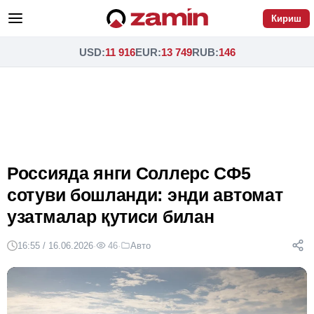
Кириш
USD
:
11 916
EUR
:
13 749
RUB
:
146
Россияда янги Соллерс СФ5
сотуви бошланди: энди автомат
узатмалар қутиси билан
16:55 / 16.06.2026
·
46
·
Авто