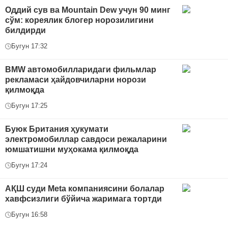
Оддий сув ва Mountain Dew учун 90 минг
сўм: кореялик блогер норозилигини
билдирди
Бугун 17:32
BMW автомобилларидаги фильмлар
рекламаси ҳайдовчиларни норози
қилмоқда
Бугун 17:25
Буюк Британия ҳукумати
электромобиллар савдоси режаларини
юмшатишни муҳокама қилмоқда
Бугун 17:24
АҚШ суди Meta компаниясини болалар
хавфсизлиги бўйича жаримага тортди
Бугун 16:58