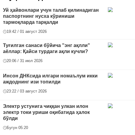
Уй ҳайвонлари учун талаб қилинадиган
паспортнинг нусха кўриниши
тармоқларда тарқалди
19:42 / 01 август 2026
Туғилган санаси бўйича "энг ақлли"
аёллар: Қайси турдаги ақли кучли?
20:06 / 31 июл 2026
Инсон ДНКсида илгари номаълум икки
аждоднинг изи топилди
23:22 / 03 август 2026
Электр устунига чиққан улкан илон
электр токи уриши оқибатида ҳалок
бўлди
Бугун 05:20