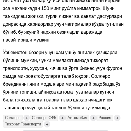
Автомат узатмалар қутиси билан жиҳозланган версия
эса механикадан 150 минг рублга қимматроқ. Шуни
таъкидлаш жоизки, турли лизинг ва давлат дастурлари
доирасида харидорлар учун чегирмалар кўзда тутилган
бўлиб, бу якуний нархни сезиларли даражада
пасайтириши мумкин.
Ўзбекистон бозори учун ҳам ушбу янгилик қизиқарли
бўлиши мумкин, чунки мамлакатимизда тижорат
транспорти, хусусан, кичик ва ўрта бизнес учун фургон
ҳамда микроавтобусларга талаб юқори. Соллерс
брендининг янги моделлари минтақавий рақобатда ўз
ўрнини топиши, айниқса автомат узатмалар қутиси
билан жиҳозланган вариантлар шаҳар ичидаги юк
ташишлар учун қулай танлов бўлиши кутилмоқда.
+
+
+
+
Соллерс
Соллерс СФ5
Автомобил
Россия
+
Тижорат Транспорти