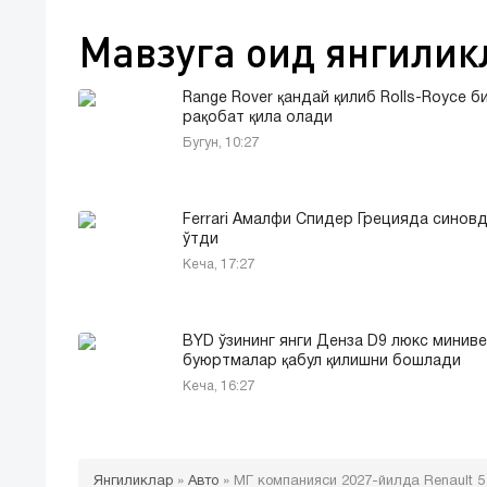
Мавзуга оид янгилик
Range Rover қандай қилиб Rolls-Royce б
рақобат қила олади
Бугун, 10:27
Ferrari Амалфи Спидер Грецияда синов
ўтди
Кеча, 17:27
BYD ўзининг янги Денза D9 люкс миниве
буюртмалар қабул қилишни бошлади
Кеча, 16:27
Янгиликлар
»
Авто
»
МГ компанияси 2027-йилда Renault 5