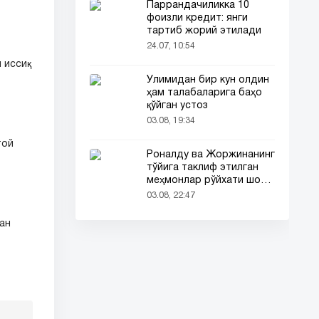
Паррандачиликка 10
фоизли кредит: янги
тартиб жорий этилади
24.07, 10:54
 иссиқ
Ўлимидан бир кун олдин
ҳам талабаларига баҳо
қўйган устоз
03.08, 19:34
той
Роналду ва Жоржинанинг
тўйига таклиф этилган
меҳмонлар рўйхати шов-
шувда
03.08, 22:47
ан