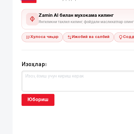
Zamin AI билан мухокама килинг
Янгиликни тахлил килинг, фойдали маслихатлар олинг
Хулоса чиқар
Ижобий ва салбий
Содд
Изоҳлар
0
Юбориш