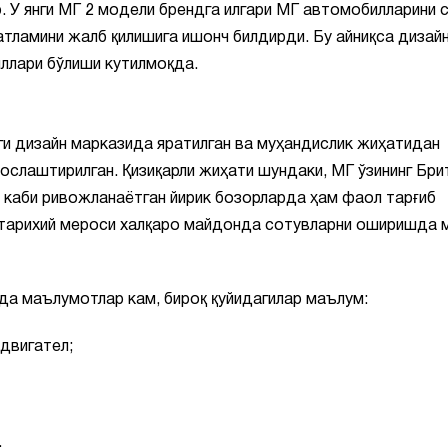
р. У янги МГ 2 модели брендга илгари МГ автомобилларини 
атламини жалб қилишига ишонч билдирди. Бу айниқса дизайн
иллари бўлиши кутилмоқда.
и дизайн марказида яратилган ва муҳандислик жиҳатидан
ослаштирилган. Қизиқарли жиҳати шундаки, МГ ўзининг Бри
 каби ривожланаётган йирик бозорларда ҳам фаол тарғиб
г тарихий мероси халқаро майдонда сотувларни оширишда 
ида маълумотлар кам, бироқ қуйидагилар маълум:
 двигател;
.