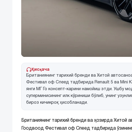
Қисқача
Британиянинг тарихий бренди ва Хитой автосаноа
Фестивал оф Спеед тадбирида Renault 5 ва Mini
янги МГ Го консепт-карини намойиш этди. Ушбу мо
суперминисининг илк кўриниши бўлиб, унинг узунл
бироз кичикроқ ҳисобланади.
Британиянинг тарихий бренди ва ҳозирда Хитой а
Гоодвоод Фестивал оф Спеед тадбирида ўзининг 