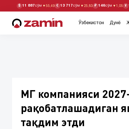
11 887
сўм
13 717
сўм
146
сўм
$
€
₽
¥
▼
55,49
▼
25,83
▼
1,05
Ўзбекистон
Дунё
МГ компанияси 2027-
рақобатлашадиган я
тақдим этди