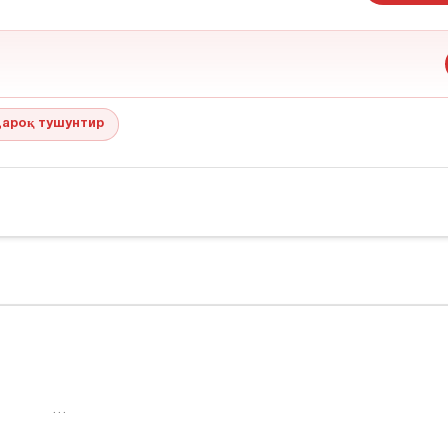
ароқ тушунтир
…