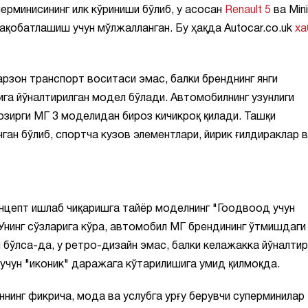
ерминисининг илк кўриниши бўлиб, у асосан
Renault 5
ва Mini
ақобатлашиш учун мўлжалланган. Бу ҳақда Autocar.co.uk
ха
арзон транспорт воситаси эмас, балки бренднинг янги
га йўналтирилган модел бўлади. Автомобилнинг узунлиги
ҳозирги МГ 3 моделидан бироз кичикроқ қилади. Ташқи
ган бўлиб, спортча кузов элементлари, йирик ғилдираклар 
нцепт ишлаб чиқаришга тайёр моделнинг "Гоодвоод учун
 Унинг сўзларига кўра, автомобил МГ брендининг ўтмишдаги
бўлса-да, у ретро-дизайн эмас, балки келажакка йўналтир
учун "иконик" даражага кўтарилишига умид қилмоқда.
инг фикрича, мода ва услубга урғу берувчи суперминилар