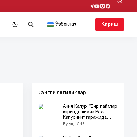
т
Ўзбекча
▾
Кириш
Сўнгги янгиликлар
Анил Капур: “Бир пайтлар
қариндошимиз Раж
Капурнинг гаражида
яшаганмиз”
Бугун, 12:46