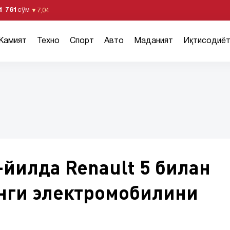
1 761
сўм
▼
7,04
Жамият
Техно
Спорт
Авто
Маданият
Иқтисодиё
йилда Renault 5 билан
нги электромобилини