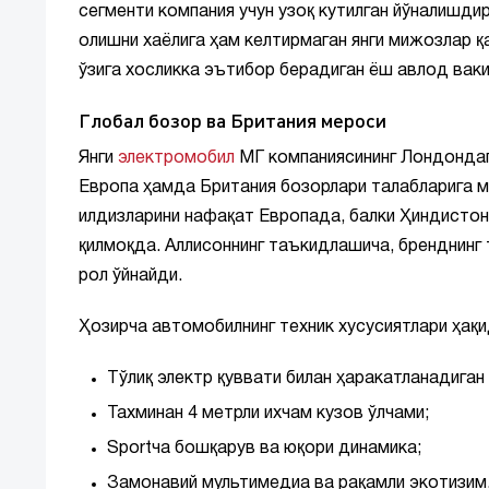
сегменти компания учун узоқ кутилган йўналишди
олишни хаёлига ҳам келтирмаган янги мижозлар қ
ўзига хосликка эътибор берадиган ёш авлод вак
Глобал бозор ва Британия мероси
Янги
электромобил
МГ компаниясининг Лондондаг
Европа ҳамда Британия бозорлари талабларига м
илдизларини нафақат Европада, балки Ҳиндистон
қилмоқда. Аллисоннинг таъкидлашича, бренднин
рол ўйнайди.
Ҳозирча автомобилнинг техник хусусиятлари ҳақ
Тўлиқ электр қуввати билан ҳаракатланадиган
Тахминан 4 метрли ихчам кузов ўлчами;
Sportча бошқарув ва юқори динамика;
Замонавий мультимедиа ва рақамли экотизим