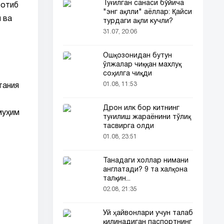
Туғилган санаси бўйича
сотиб
"энг ақлли" аёллар: Қайси
 ва
турдаги ақли кучли?
31.07, 20:06
Ошқозонидан бутун
ўлжалар чиққан махлуқ
соҳилга чиқди
01.08, 11:53
тания
Дрон илк бор китнинг
муҳим
туғилиш жараёнини тўлиқ
тасвирга олди
01.08, 23:51
Танадаги холлар нимани
англатади? 9 та халқона
талқин...
02.08, 21:35
Уй ҳайвонлари учун талаб
қилинадиган паспортнинг