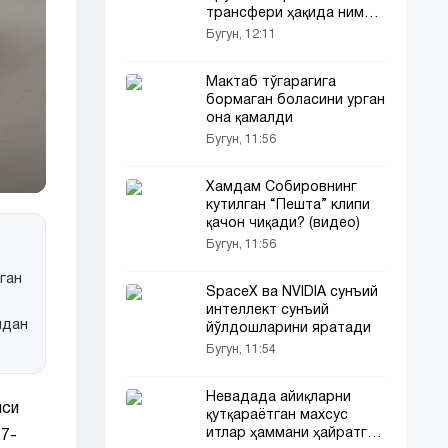
трансфери ҳақида нима
деди
Бугун, 12:11
Мактаб тўгарагига
бормаган боласини урган
она қамалди
Бугун, 11:56
Хамдам Собировнинг
кутилган “Пешта” клипи
қачон чиқади? (видео)
Бугун, 11:56
ган
SpaceX ва NVIDIA сунъий
интеллект сунъий
идан
йўлдошларини яратади
Бугун, 11:54
Невадада айиқларни
яси
қутқараётган махсус
итлар ҳаммани ҳайратга
27-