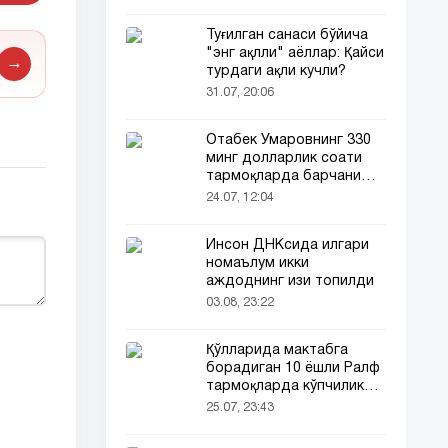
Туғилган санаси бўйича
"энг ақлли" аёллар: Қайси
→
турдаги ақли кучли?
31.07, 20:06
Отабек Умаровнинг 330
минг долларлик соати
тармоқларда барчани
эътиборини тортди!
24.07, 12:04
Инсон ДНКсида илгари
номаълум икки
аждоднинг изи топилди
03.08, 23:22
Қўлларида мактабга
борадиган 10 ёшли Ралф
тармоқларда кўпчиликни
таъсирлантирди
25.07, 23:43