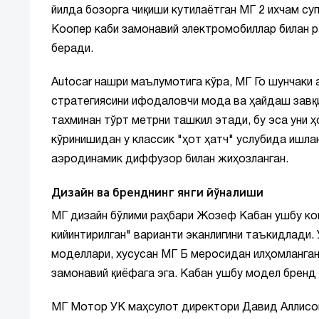
йилда бозорга чиқиши кутилаётган МГ 2 ихчам суп
Коопер каби замонавий электромобиллар билан р
беради.
Autocar нашри маълумотига кўра, МГ Го шунчаки 
стратегиясини ифодаловчи мода ва ҳайдаш завқи
тахминан тўрт метрни ташкил этади, бу эса уни 
кўринишидан у классик "ҳот ҳатч" услубида ишлан
аэродинамик диффузор билан жиҳозланган.
Дизайн ва бренднинг янги йўналиши
МГ дизайн бўлими раҳбари Жозеф Кабан ушбу ко
кийинтирилган" варианти эканлигини таъкидлади.
моделлари, хусусан МГ Б меросидан илҳомланган 
замонавий қиёфага эга. Кабан ушбу модел бренд 
МГ Мотор УК маҳсулот директори Давид Аллисонн