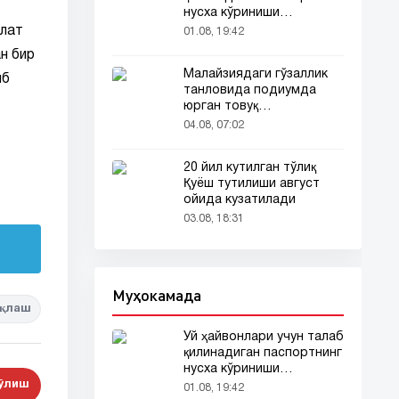
нусха кўриниши
тармоқларда тарқалди
олат
01.08, 19:42
н бир
Малайзиядаги гўзаллик
иб
танловида подиумда
юрган товуқ
томошабинлар
04.08, 07:02
эътиборини тортди
20 йил кутилган тўлиқ
Қуёш тутилиши август
ойида кузатилади
03.08, 18:31
Муҳокамада
қлаш
Уй ҳайвонлари учун талаб
қилинадиган паспортнинг
нусха кўриниши
тармоқларда тарқалди
бўлиш
01.08, 19:42