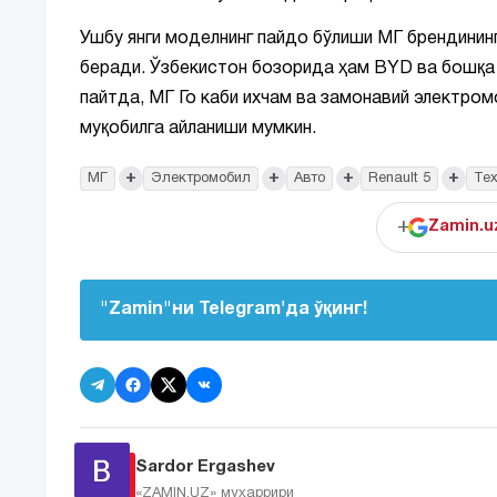
Ушбу янги моделнинг пайдо бўлиши МГ брендинин
беради. Ўзбекистон бозорида ҳам BYD ва бошқа 
пайтда, МГ Го каби ихчам ва замонавий электро
муқобилга айланиши мумкин.
+
+
+
+
МГ
Электромобил
Авто
Renault 5
Тех
+
Zamin.u
"Zamin"ни Telegram'да ўқинг!
Sardor Ergashev
«ZAMIN.UZ»
муҳаррири