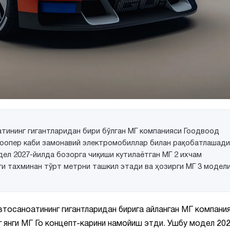
тининг гигантларидан бири бўлган МГ компанияси Гоодвоод
 Коопер каби замонавий электромобиллар билан рақобатлашади
дел 2027-йилда бозорга чиқиши кутилаётган МГ 2 ихчам
иги тахминан тўрт метрни ташкил этади ва ҳозирги МГ 3 модел
втосаноатининг гигантларидан бирига айланган МГ компани
янги МГ Го концепт-карини намойиш этди. Ушбу модел 20