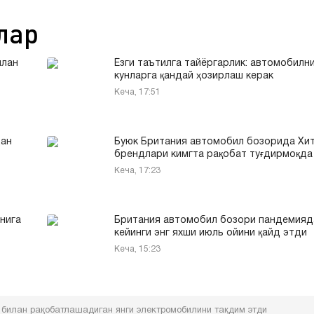
лар
илан
Ёзги таътилга тайёргарлик: автомобилни
кунларга қандай ҳозирлаш керак
Кеча, 17:51
дан
Буюк Британия автомобил бозорида Хи
брендлари кимгта рақобат туғдирмоқда
Кеча, 17:23
нига
Британия автомобил бозори пандемияд
кейинги энг яхши июль ойини қайд этди
Кеча, 15:23
 билан рақобатлашадиган янги электромобилини тақдим этди