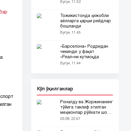
солди
Бугун, 11:52
бар
Тожикистонда ҳижобли
аёлларга қарши рейдлар
бошланди
Бугун, 11:45
«Барселона» Родридан
чекинди: у фақат
«Реал»ни кутмоқда
ва
Бугун, 11:44
Кўп ўқилганлар
 спорт
Роналду ва Жоржинанинг
илган
тўйига таклиф этилган
меҳмонлар рўйхати шов-
шувда
03.08, 22:47