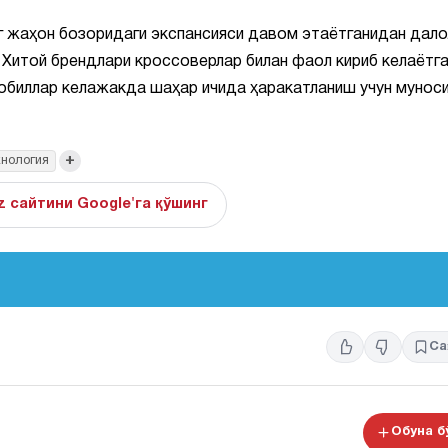
г жаҳон бозоридаги экспансияси давом этаётганидан дал
Хитой брендлари кроссоверлар билан фаол кириб келаётга
мобиллар келажакда шаҳар ичида ҳаракатланиш учун мунос
+
нология
z сайтини Google'га қўшинг
Са
Обуна 