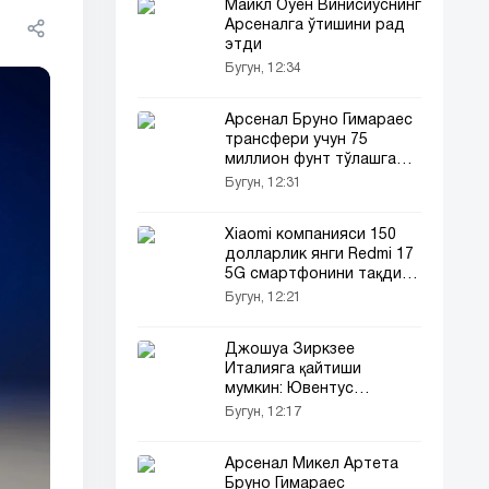
Майкл Оуен Винисиуснинг
Арсеналга ўтишини рад
этди
Бугун, 12:34
Арсенал Бруно Гимараес
трансфери учун 75
миллион фунт тўлашга
келишди
Бугун, 12:31
Xiaomi компанияси 150
долларлик янги Redmi 17
5G смартфонини тақдим
этди
Бугун, 12:21
Джошуа Зиркзее
Италияга қайтиши
мумкин: Ювентус
ҳужумчини ижарага
Бугун, 12:17
олмоқчи
Арсенал Микел Артета
Бруно Гимараес