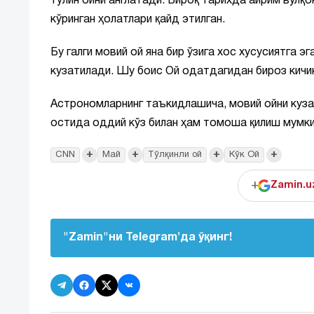
тўлин ойни англатади. Бироқ тарихда айрим вулқ
кўринган ҳолатлари қайд этилган.
Бу галги мовий ой яна бир ўзига хос хусусиятга э
кузатилади. Шу боис Ой одатдагидан бироз кичик
Астрономларнинг таъкидлашича, мовий ойни куза
остида оддий кўз билан ҳам томоша қилиш мумки
+
+
+
+
CNN
Май
Тўлқинли ой
Кўк Ой
+
Zamin.u
"Zamin"ни Telegram'да ўқинг!