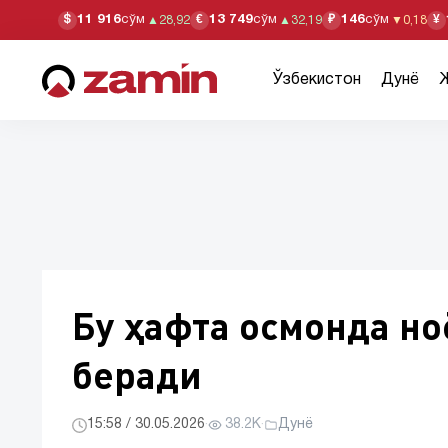
11 916
сўм
13 749
сўм
146
сўм
$
€
₽
¥
▲
28,92
▲
32,19
▼
0,18
Ўзбекистон
Дунё
Бу ҳафта осмонда н
беради
15:58 / 30.05.2026
·
38.2K
·
Дунё