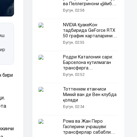
ва Пеллегринони қўйиб
юборишга тайёр
Бугун, 02:58
NVIDIA ҚуакеКон
тадбирида GeForce RTX
иш
50 график карталарини
тавсия этилган нархда
Бугун, 02:55
сотади
бир
Родри Каталония сари:
Барселона кутилмаган
трансферга
яқинлашмоқда
Бугун, 02:52
 бири
Тоттенхем етакчиси
Миккй ван де Вен клубда
и.
қолади
рта
Бугун, 02:34
Рома ва Жан Перо
Гасперини учрашуви:
ккинчи
трансферлар сабабли