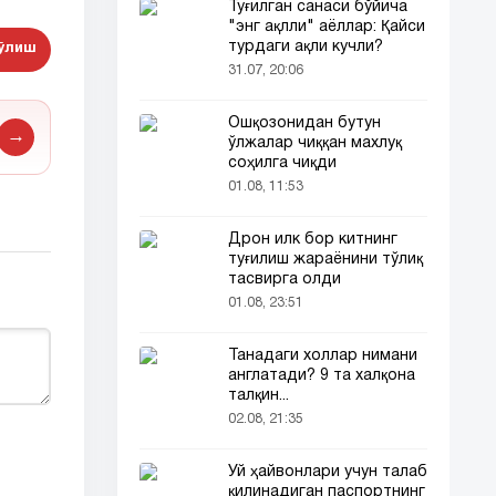
Туғилган санаси бўйича
"энг ақлли" аёллар: Қайси
турдаги ақли кучли?
бўлиш
31.07, 20:06
Ошқозонидан бутун
→
ўлжалар чиққан махлуқ
соҳилга чиқди
01.08, 11:53
Дрон илк бор китнинг
туғилиш жараёнини тўлиқ
тасвирга олди
01.08, 23:51
Танадаги холлар нимани
англатади? 9 та халқона
талқин...
02.08, 21:35
Уй ҳайвонлари учун талаб
қилинадиган паспортнинг