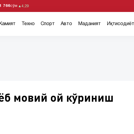
1 766
сўм
▲
4,29
Жамият
Техно
Спорт
Авто
Маданият
Иқтисодиё
оёб мовий ой кўриниш