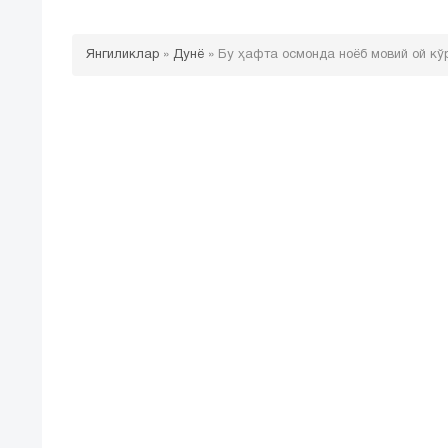
Янгиликлар
»
Дунё
»
Бу ҳафта осмонда ноёб мовий ой кў