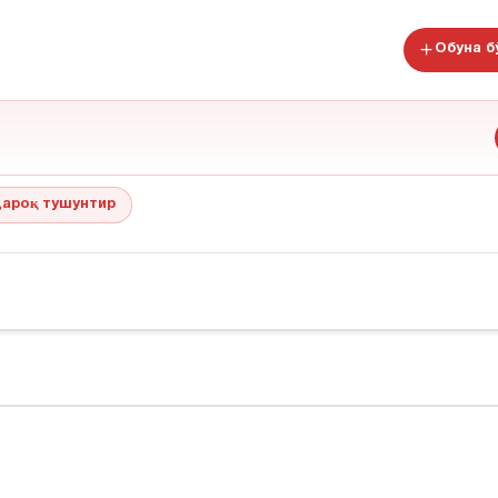
Обуна 
ароқ тушунтир