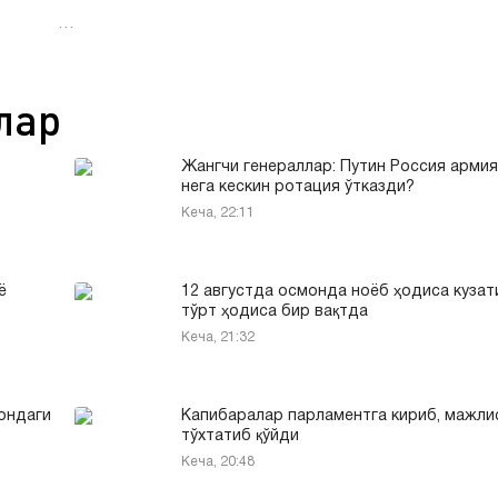
…
лар
Жангчи генераллар: Путин Россия арми
нега кескин ротация ўтказди?
Кеча, 22:11
ё
12 августда осмонда ноёб ҳодиса кузат
тўрт ҳодиса бир вақтда
Кеча, 21:32
рондаги
Капибаралар парламентга кириб, мажли
тўхтатиб қўйди
Кеча, 20:48