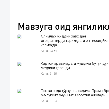
Мавзуга оид янгилик
Oлимлар жиддий хавфдан
огоҳлантирди:тарихидаги энг иссиқ йил
келмоқда
Кеча, 23:34
Картон аравачадаги мушукча бутун дун
меҳрини қозонди
Кеча, 21:35
Пентагонда қўрқув ва ваҳима: Трамп Э
мағлубият учун Пит Хегсетни айблади
Кеча, 21:24