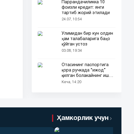
Паррандачиликка 10
фоизли кредит: янги
тартиб жорий этилади
24.07, 10:54
Ўлимидан бир кун олдин
ҳам талабаларига баҳо
қўйган устоз
03.08, 19:34
Отасининг паспортига
қора ручкада “ижод”
қилган болакайнинг иши
барчанинг диққатини
Кеча, 14:20
тортди
Ҳамкорлик учун