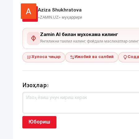
Aziza Shukhratova
«ZAMIN.UZ»
муҳаррири
Zamin AI билан мухокама килинг
Янгиликни тахлил килинг, фойдали маслихатлар олинг
Хулоса чиқар
Ижобий ва салбий
Содд
Изоҳлар
0
Юбориш