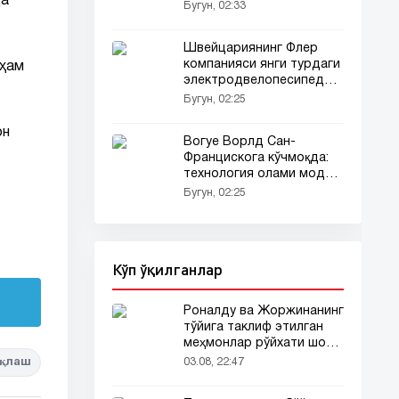
да
интервю бекор қилинди
Бугун, 02:33
Швейцариянинг Флер
компанияси янги турдаги
 ҳам
электродвелопесипедни
тақдим этди
Бугун, 02:25
он
Вогуе Ворлд Сан-
Францискога кўчмоқда:
технология олами мода
чўққисида
Бугун, 02:25
Кўп ўқилганлар
Роналду ва Жоржинанинг
тўйига таклиф этилган
меҳмонлар рўйхати шов-
шувда
қлаш
03.08, 22:47