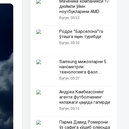
Маченике компанияси 17
дюймли ўйин
ноутбукларини AMD
платформасига ўтказди
Бугун, 03:52
Родри "Барселона"га
ўтишга яқин турибди
Бугун, 03:32
Samsung мижозларни 5
нанометрли
технологияга фаол
ўтказмоқда
Бугун, 03:27
Андреа Камбиасонинг
агенти футболчининг
келажаги ҳақида гапирди
Бугун, 03:15
Парма Давид Ромерони
ўз сафига қўшиб олмоқда