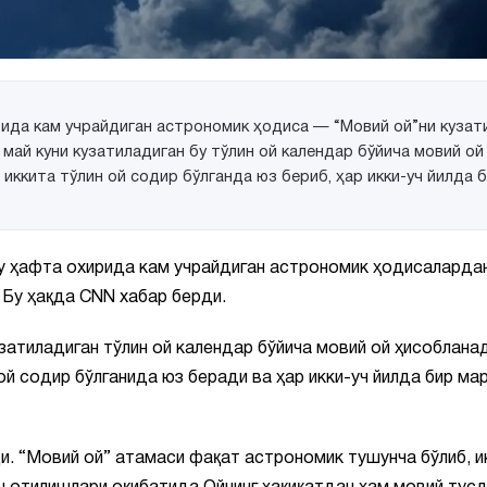
ида кам учрайдиган астрономик ҳодиса — “Мовий ой”ни кузат
 май куни кузатиладиган бу тўлин ой календар бўйича мовий ой
иккита тўлин ой содир бўлганда юз бериб, ҳар икки-уч йилда 
у ҳафта охирида кам учрайдиган астрономик ҳодисалардан
 Бу ҳақда CNN хабар берди.
затиладиган тўлин ой календар бўйича мовий ой ҳисобланад
ой содир бўлганида юз беради ва ҳар икки-уч йилда бир ма
и. “Мовий ой” атамаси фақат астрономик тушунча бўлиб, и