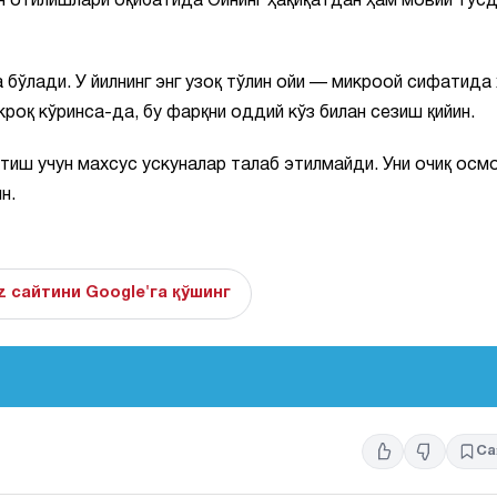
он отилишлари оқибатида Ойнинг ҳақиқатдан ҳам мовий тус
га бўлади. У йилнинг энг узоқ тўлин ойи — микроой сифатида
роқ кўринса-да, бу фарқни оддий кўз билан сезиш қийин.
тиш учун махсус ускуналар талаб этилмайди. Уни очиқ осм
н.
z сайтини Google'га қўшинг
Са