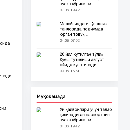
нусха кўриниши
тармоқларда тарқалди
01.08, 19:42
Малайзиядаги гўзаллик
танловида подиумда
юрган товуқ
томошабинлар
04.08, 07:02
ясида
эътиборини тортди
20 йил кутилган тўлиқ
Қуёш тутилиши август
ойида кузатилади
03.08, 18:31
илади:
Муҳокамада
сни
Уй ҳайвонлари учун талаб
қилинадиган паспортнинг
нусха кўриниши
тармоқларда тарқалди
01.08, 19:42