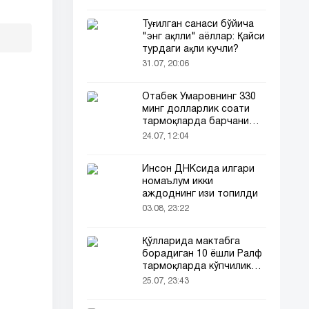
Туғилган санаси бўйича
"энг ақлли" аёллар: Қайси
турдаги ақли кучли?
31.07, 20:06
Отабек Умаровнинг 330
минг долларлик соати
тармоқларда барчани
эътиборини тортди!
24.07, 12:04
Инсон ДНКсида илгари
номаълум икки
аждоднинг изи топилди
03.08, 23:22
Қўлларида мактабга
борадиган 10 ёшли Ралф
тармоқларда кўпчиликни
таъсирлантирди
25.07, 23:43