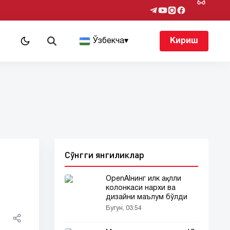
т
Ўзбекча
▾
Кириш
Сўнгги янгиликлар
OpenAIнинг илк ақлли
колонкаси нархи ва
дизайни маълум бўлди
Бугун, 03:54