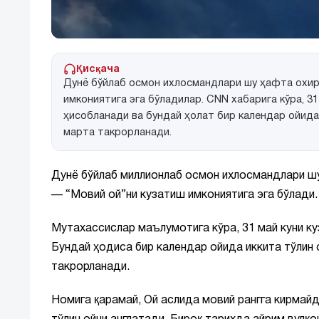
Қисқача
Дунё бўйлаб осмон ихлосмандлари шу ҳафта охир
имкониятига эга бўладилар. CNN хабарига кўра, 31
ҳисобланади ва бундай ҳолат бир календар ойида 
марта такрорланади.
Дунё бўйлаб миллионлаб осмон ихлосмандлари ш
— “Мовий ой”ни кузатиш имкониятига эга бўлади.
Мутахассислар маълумотига кўра, 31 май куни ку
Бундай ҳодиса бир календар ойида иккита тўлин 
такрорланади.
Номига қарамай, Ой аслида мовий рангга кирмайд