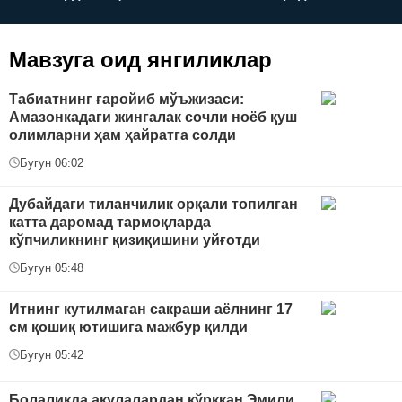
керак?
Мавзуга оид янгиликлар
Табиатнинг ғаройиб мўъжизаси:
Амазонкадаги жингалак сочли ноёб қуш
олимларни ҳам ҳайратга солди
Бугун 06:02
Дубайдаги тиланчилик орқали топилган
катта даромад тармоқларда
кўпчиликнинг қизиқишини уйғотди
Бугун 05:48
Итнинг кутилмаган сакраши аёлнинг 17
см қошиқ ютишига мажбур қилди
Бугун 05:42
Болаликда акулалардан қўрққан Эмили