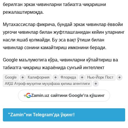
берилган эркак чивинларни табиатга чиқаришни
режалаштирмоқда.
Мутахассислар фикрича, бундай эркак чивинлар ёввойи
урғочи чивинлар билан жуфтлашганидан кейин уларнинг
насли яшаб қолмайди. Бу эса вақт ўтиши билан
чивинлар сонини камайтириш имконини беради.
Google маълумотига кўра, чивинларни кўпайтириш ва
табиатга чиқариш жараёнида сунъий интеллект
+
+
+
+
Google
Калифорния
Флорида
Нью-Йорк Пост
+
АҚШ Атроф-муҳитни муҳофаза қилиш агентлиги
+
Zamin.uz сайтини Google'га қўшинг
"Zamin"ни Telegram'да ўқинг!