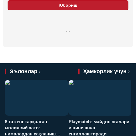
Юбориш
…
Эълонлар
Ҳамкорлик учун
8 та кенг тарқалган
Playmatch: майдон эгалари
P
молиявий хато:
ишини анча
у
нималардан сақланиш
енгиллаштиради
х