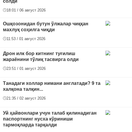
солди
18:01 / 06 август 2026
Ошқозонидан бутун ўлжалар чиққан
махлуқ соҳилга чиқди
11:53 / 01 август 2026
Дрон илк бор китнинг туғилиш
жараёнини тўлиқ тасвирга олди
23:51 / 01 август 2026
Танадаги холлар нимани англатади? 9 та
халқона талқин...
21:35 / 02 август 2026
Уй ҳайвонлари учун талаб қилинадиган
паспортнинг нусха кўриниши
тармоқларда тарқалди