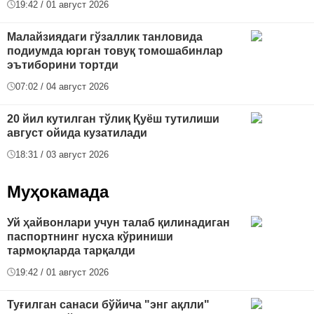
19:42 / 01 август 2026
Малайзиядаги гўзаллик танловида
подиумда юрган товуқ томошабинлар
эътиборини тортди
07:02 / 04 август 2026
20 йил кутилган тўлиқ Қуёш тутилиши
август ойида кузатилади
18:31 / 03 август 2026
Муҳокамада
Уй ҳайвонлари учун талаб қилинадиган
паспортнинг нусха кўриниши
тармоқларда тарқалди
19:42 / 01 август 2026
Туғилган санаси бўйича "энг ақлли"