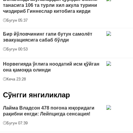
танасига 106 та турли хил акула турини
чиздириб Гиннеслар китобига кирди
Бугун 05:37
Бир йўловчининг гапи бутун самолёт
эвакуациясига сабаб бўлди
Бугун 00:53
Норвегияда ўғлига ноодатий исм қўйган
она қамоққа олинди
Кеча 23:28
Сўнгги янгиликлар
Лайма Владсон 478 поғона юқоридаги
рақибни енгди: Лейпцигда сенсация!
Бугун 07:39