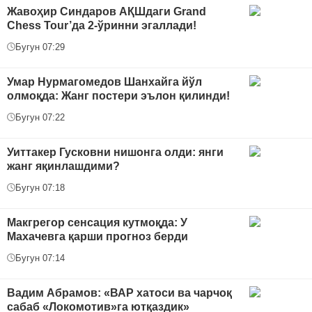
Жавоҳир Синдаров АҚШдаги Grand
Chess Tour’да 2-ўринни эгаллади!
Бугун 07:29
Умар Нурмагомедов Шанхайга йўл
олмоқда: Жанг постери эълон қилинди!
Бугун 07:22
Уиттакер Гусковни нишонга олди: янги
жанг яқинлашдими?
Бугун 07:18
Макгрегор сенсация кутмоқда: У
Махачевга қарши прогноз берди
Бугун 07:14
Вадим Абрамов: «ВАР хатоси ва чарчоқ
сабаб «Локомотив»га ютқаздик»