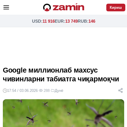
Кириш
USD
:
11 916
EUR
:
13 749
RUB
:
146
Google миллионлаб махсус
чивинларни табиатга чиқармоқчи
17:54 / 03.06.2026
·
288
·
Дунё