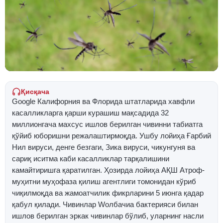
Қисқача
Google Калифорния ва Флорида штатларида хавфли
касалликларга қарши курашиш мақсадида 32
миллионгача махсус ишлов берилган чивинни табиатга
қўйиб юборишни режалаштирмоқда. Ушбу лойиҳа Ғарбий
Нил вируси, денге безгаги, Зика вируси, чикунгуня ва
сариқ иситма каби касалликлар тарқалишини
камайтиришга қаратилган. Ҳозирда лойиҳа АҚШ Атроф-
муҳитни муҳофаза қилиш агентлиги томонидан кўриб
чиқилмоқда ва жамоатчилик фикрларини 5 июнга қадар
қабул қилади. Чивинлар Wолбачиа бактерияси билан
ишлов берилган эркак чивинлар бўлиб, уларнинг насли