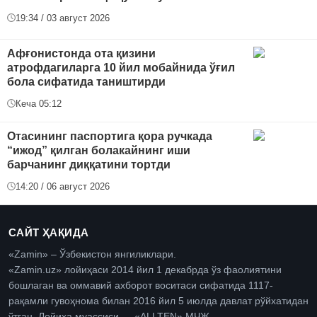
19:34 / 03 август 2026
Афғонистонда ота қизини
атрофдагиларга 10 йил мобайнида ўғил
бола сифатида таништирди
Кеча 05:12
Отасининг паспортига қора ручкада
“ижод” қилган болакайнинг иши
барчанинг диққатини тортди
14:20 / 06 август 2026
САЙТ ҲАҚИДА
«Zamin» – Ўзбекистон янгиликлари.
«Zamin.uz» лойиҳаси 2014 йил 1 декабрда ўз фаолиятини
бошлаган ва оммавий ахборот воситаси сифатида 1117-
рақамли гувоҳнома билан 2016 йил 5 июлда давлат рўйхатидан
ўтган. Лойиҳа муассиси — «ALLTEN» МЧЖ.