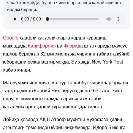
яшаб қолмайди, бу эса чивинлар сонини камайтиришга
ёрдам беради.
Google
хавфли касалликларга қарши курашиш
мақсадида
Калифорния
ва
Флорида
штатларида махсус
ишлов берилган 32 миллионгача чивинни табиатга қўйиб
юборишни режалаштирмоқда. Бу ҳақда New York Post
хабар қилди.
Маълум қилинишича, мазкур ташаббус чивинлар орқали
тарқаладиган Ғарбий Нил вируси, денге безгаги, Зика
вируси, чикунгунья ҳамда сариқ иситма каби
касалликларга қарши курашишга қаратилган.
Лойиҳа ҳозирда АҚШ Атроф-муҳитни муҳофаза қилиш
агентлиги томонидан кўриб чиқилмоқда. Идора 5 июнга