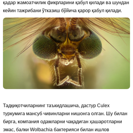
қадар жамоатчилик фикрларини қабул қилади ва шундан
кейин тажрибани ўтказиш бўйича қарор қабул қилади.
Тадқиқотчиларнинг таъкидлашича, дастур Culex
туркумига мансуб чивинларни нишонга олган. Шу билан
бирга, компания одамларни чақадиган ҳашаротларни
эмас, балки Wolbachia бактерияси билан ишлов