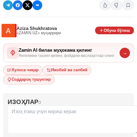
Aziza Shukhratova
Обуна бўлиш
«ZAMIN.UZ»
муҳаррири
Zamin AI билан муҳокама қилинг
→
Янгиликни таҳлил қилинг, фойдали маслаҳатлар олинг
Хулоса чиқар
Ижобий ва салбий
Соддароқ тушунтир
ИЗОҲЛАР
0