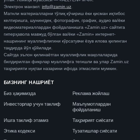
Электрон манзил:
info@zamin.uz
.
Матнли материалларни тўлиқ кўчириш ёки қисман иқтибос
келтиришга, шунингдек, фотографик, график, аудио ва/ёки
видеоматериаллардан фойдаланишга «Zamin.uz» сайтига
гиперҳавола мавжуд бўлган ва/ёки «Zamin» интернет-
нашрининг муаллифлигини кўрсатувчи ёзув илова қилинган
тақдирда йўл қўйилади.
Сайтда эълон қилинаётган муаллифлик мақолаларида
билдирилган фикрлар муаллифга тегишли ва улар Zamin.uz
таҳририяти нуқтаи назарини ифода этмаслиги мумкин.
БИЗНИНГ НАШРИЁТ
Биз ҳақимизда
Реклама жойлаш
Инвесторлар учун таклиф
Маълумотлардан
фойдаланиш
Ишга таклиф этамиз
Таҳририят сиёсати
Этика кодекси
Тузатишлар сиёсати