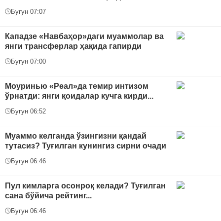
Бугун 07:07
Кападзе «Навбаҳор»даги муаммолар ва
янги трансферлар ҳақида гапирди
Бугун 07:00
Моуринью «Реал»да темир интизом
ўрнатди: янги қоидалар кучга кирди...
Бугун 06:52
Муаммо келганда ўзингизни қандай
тутасиз? Туғилган кунингиз сирни очади
Бугун 06:46
Пул кимларга осонроқ келади? Туғилган
сана бўйича рейтинг...
Бугун 06:46