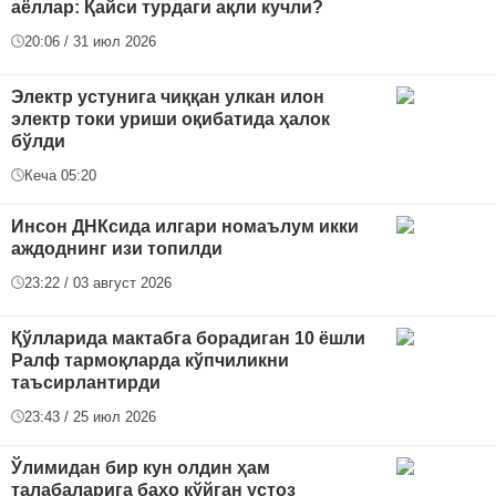
аёллар: Қайси турдаги ақли кучли?
20:06 / 31 июл 2026
Электр устунига чиққан улкан илон
электр токи уриши оқибатида ҳалок
бўлди
Кеча 05:20
Инсон ДНКсида илгари номаълум икки
аждоднинг изи топилди
23:22 / 03 август 2026
Қўлларида мактабга борадиган 10 ёшли
Ралф тармоқларда кўпчиликни
таъсирлантирди
23:43 / 25 июл 2026
Ўлимидан бир кун олдин ҳам
талабаларига баҳо қўйган устоз