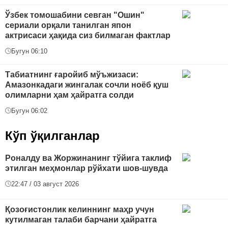
Ўзбек томошабини севган "Ошин"
сериали орқали танилган япон
актрисаси ҳақида сиз билмаган фактлар
Бугун 06:10
Табиатнинг ғаройиб мўъжизаси:
Амазонкадаги жингалак сочли ноёб қуш
олимларни ҳам ҳайратга солди
Бугун 06:02
Кўп ўқилганлар
Роналду ва Жоржинанинг тўйига таклиф
этилган меҳмонлар рўйхати шов-шувда
22:47 / 03 август 2026
Қозоғистонлик келиннинг маҳр учун
кутилмаган талаби барчани ҳайратга