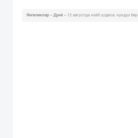
Янгиликлар
»
Дунё
»
12 августда ноёб ҳодиса: кундуз би