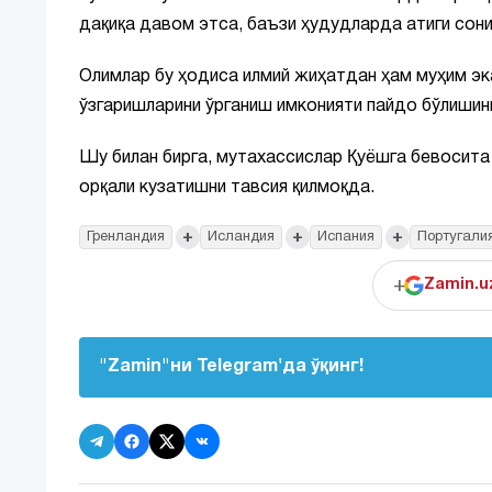
дақиқа давом этса, баъзи ҳудудларда атиги сони
Олимлар бу ҳодиса илмий жиҳатдан ҳам муҳим эк
ўзгаришларини ўрганиш имконияти пайдо бўлишин
Шу билан бирга, мутахассислар Қуёшга бевосита
орқали кузатишни тавсия қилмоқда.
+
+
+
Гренландия
Исландия
Испания
Португали
+
Zamin.u
"Zamin"ни Telegram'да ўқинг!