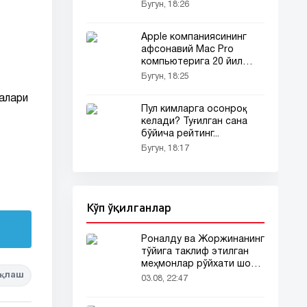
фунтдан бошлаб харид
Бугун, 18:26
қилиш мумкин
Apple компаниясининг
афсонавий Mac Pro
компьютерига 20 йил
тўлди
Бугун, 18:25
алари
Пул кимларга осонроқ
келади? Туғилган сана
бўйича рейтинг...
Бугун, 18:17
Кўп ўқилганлар
Роналду ва Жоржинанинг
тўйига таклиф этилган
меҳмонлар рўйхати шов-
қлаш
шувда
03.08, 22:47