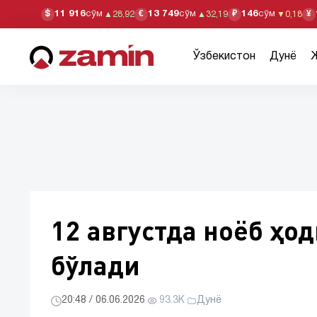
11 916
сўм
13 749
сўм
146
сўм
$
€
₽
¥
▲
28,92
▲
32,19
▼
0,18
Ўзбекистон
Дунё
12 августда ноёб ҳод
бўлади
20:48 / 06.06.2026
·
93.3K
·
Дунё