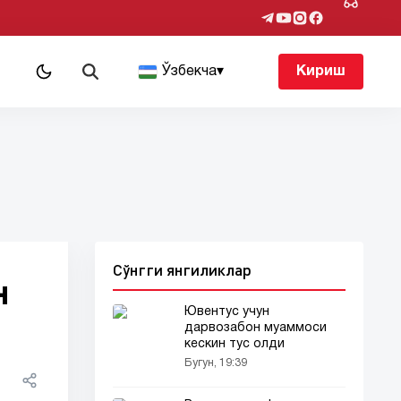
т
Ўзбекча
▾
Кириш
Сўнгги янгиликлар
н
Ювентус учун
дарвозабон муаммоси
кескин тус олди
Бугун, 19:39