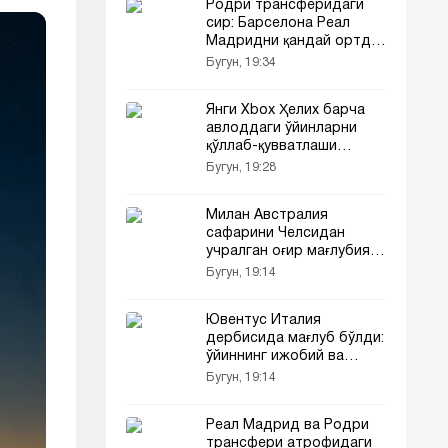
Родри трансферидаги
сир: Барселона Реал
Мадридни қандай ортда
қолдирди
Бугун, 19:34
Янги Xbox Ҳелих барча
авлоддаги ўйинларни
қўллаб-қувватлаши
мумкин
Бугун, 19:28
Милан Австралия
сафарини Челсидан
учралган оғир мағлубият
билан якунлади
Бугун, 19:14
Ювентус Италия
дербисида мағлуб бўлди:
ўйиннинг ижобий ва
салбий жиҳатлари
Бугун, 19:14
Реал Мадрид ва Родри
трансфери атрофидаги