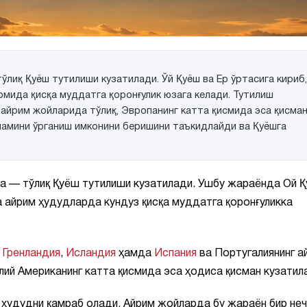
ўлиқ Қуёш тутилиши кузатилади. Ўй Қуёш ва Ер ўртасига кириб,
омида қисқа муддатга қоронғулик юзага келади. Тутилиш
 айрим жойларида тўлиқ, Эвропанинг катта қисмида эса қисма
ламини ўрганиш имконини беришини таъкидлайди ва Қуёшга
са — тўлиқ Қуёш тутилиши кузатилади. Ушбу жараёнда Ой 
ва айрим ҳудудларда кундуз қисқа муддатга қоронғуликка
ш
Гренландия
,
Исландия
ҳамда
Испания
ва Португалиянинг а
ий Американинг катта қисмида эса ҳодиса қисман кузатил
 ҳудудни қамраб олади. Айрим жойларда бу жараён бир не