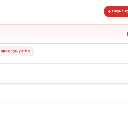
Обуна 
ароқ тушунтир