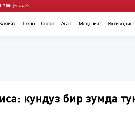
1 766
сўм
▲
4,29
Жамият
Техно
Спорт
Авто
Маданият
Иқтисодиё
иса: кундуз бир зумда ту