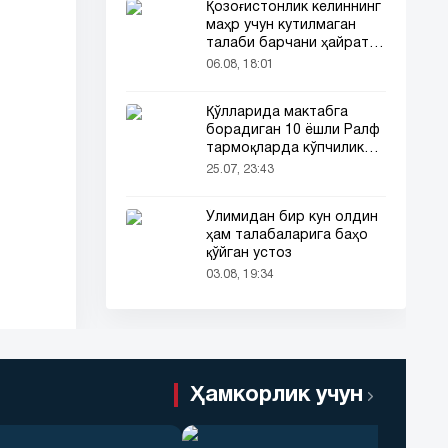
Қозоғистонлик келиннинг
маҳр учун кутилмаган
талаби барчани ҳайратга
солди
06.08, 18:01
Қўлларида мактабга
борадиган 10 ёшли Ралф
тармоқларда кўпчиликни
таъсирлантирди
25.07, 23:43
Ўлимидан бир кун олдин
ҳам талабаларига баҳо
қўйган устоз
03.08, 19:34
Ҳамкорлик учун