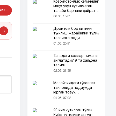
Қозоғистонлик келиннинг
маҳр учун кутилмаган
бўлиш
талаби барчани ҳайратга
солди
06.08, 18:01
Дрон илк бор китнинг
→
туғилиш жараёнини тўлиқ
тасвирга олди
01.08, 23:51
Танадаги холлар нимани
англатади? 9 та халқона
талқин...
02.08, 21:35
Малайзиядаги гўзаллик
танловида подиумда
юрган товуқ
томошабинлар
04.08, 07:02
эътиборини тортди
20 йил кутилган тўлиқ
Қуёш тутилиши август