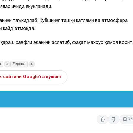
ялар ичида якунланади.
анини таъкидлаб, Қуёшнинг ташқи қатлами ва атмосфера
и қайд этмоқда.
 қараш хавфли эканини эслатиб, фақат махсус ҳимоя восит
+
+
я
Европа
z сайтини Google'га қўшинг
Са