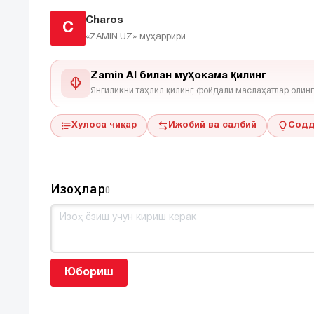
Charos
C
«ZAMIN.UZ»
муҳаррири
Zamin AI билан муҳокама қилинг
Янгиликни таҳлил қилинг, фойдали маслаҳатлар олинг
Хулоса чиқар
Ижобий ва салбий
Содд
Изоҳлар
0
Юбориш