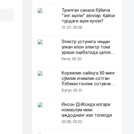
Туғилган санаси бўйича
"энг ақлли" аёллар: Қайси
турдаги ақли кучли?
31.07, 20:06
Электр устунига чиққан
улкан илон электр токи
уриши оқибатида ҳалок
бўлди
Кеча, 05:20
Кореялик сайёҳга 90 минг
сўмлик ичимлик сотган
Ўзбекистонлик сотувчи
Корея телевидениясида
Бугун, 05:31
ҳам ёритилди
Инсон ДНКсида илгари
номаълум икки
аждоднинг изи топилди
03.08, 23:22