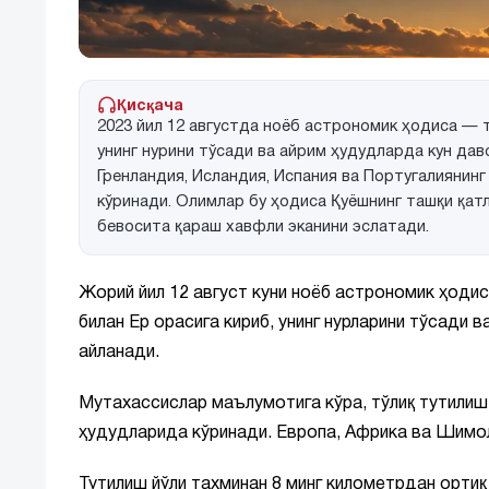
Қисқача
2023 йил 12 августда ноёб астрономик ҳодиса — т
унинг нурини тўсади ва айрим ҳудудларда кун дав
Гренландия, Исландия, Испания ва Португалиянинг
кўринади. Олимлар бу ҳодиса Қуёшнинг ташқи қат
бевосита қараш хавфли эканини эслатади.
Жорий йил 12 август куни ноёб астрономик ҳоди
билан Ер орасига кириб, унинг нурларини тўсади 
айланади.
Мутахассислар маълумотига кўра, тўлиқ тутили
ҳудудларида кўринади. Европа, Африка ва Шимол
Тутилиш йўли тахминан 8 минг километрдан ортиқ