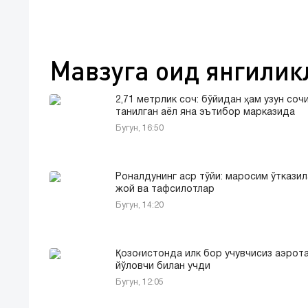
Мавзуга оид янгилик
2,71 метрлик соч: бўйидан ҳам узун соч
танилган аёл яна эътибор марказида
Бугун, 16:50
Роналдунинг аср тўйи: маросим ўткази
жой ва тафсилотлар
Бугун, 14:20
Қозоғистонда илк бор учувчисиз аэрот
йўловчи билан учди
Бугун, 12:05