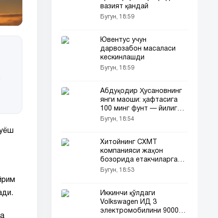
вазият қандай
Бугун, 18:59
Ювентус учун
дарвозабон масаласи
кескинлашди
Бугун, 18:59
н
Абдуқодир Ҳусановнинг
янги маоши: ҳафтасига
100 минг фунт — йилига
қанча?
Бугун, 18:54
Қуёш
Хитойнинг CXMT
компанияси жаҳон
бозорида етакчиларга
рақобат туғдирмоқда
Бугун, 18:53
йрим
ади.
Иккинчи қўлдаги
Volkswagen ИД 3
электромобилини 9000
ча