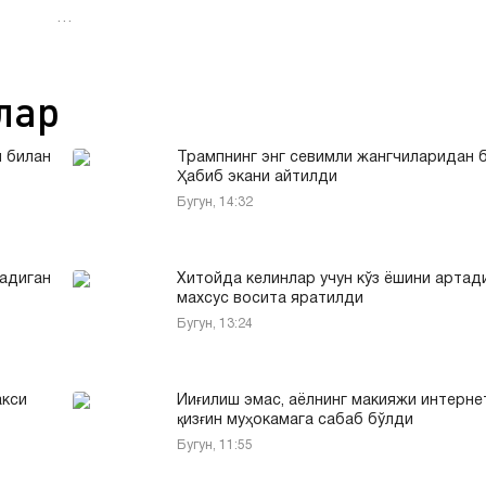
…
лар
и билан
Трампнинг энг севимли жангчиларидан 
Ҳабиб экани айтилди
Бугун, 14:32
ладиган
Хитойда келинлар учун кўз ёшини артад
махсус восита яратилди
Бугун, 13:24
акси
Йиғилиш эмас, аёлнинг макияжи интерне
қизғин муҳокамага сабаб бўлди
Бугун, 11:55