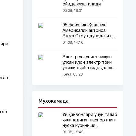
ойида кузатилади
03.08, 18:31
95 фоизлик гўзаллик:
Америкалик актриса
Эмма Стоун дунёдаги энг
гўзал аёл деб топилди!
04.08, 14:16
бири
Электр устунига чиққан
улкан илон электр токи
уриши оқибатида ҳалок
бўлди
Кеча, 05:20
иган
Муҳокамада
тда
Уй ҳайвонлари учун талаб
қилинадиган паспортнинг
нусха кўриниши
тармоқларда тарқалди
01.08, 19:42