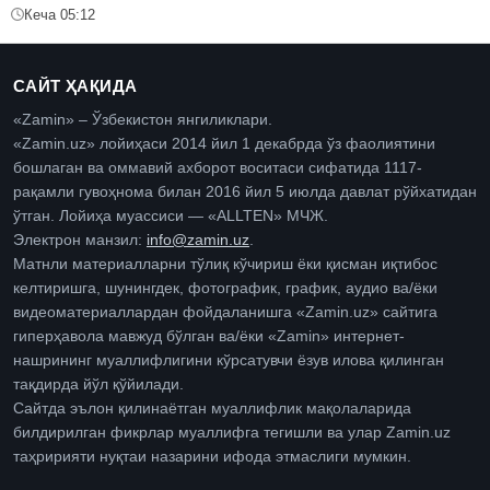
Кеча 05:12
САЙТ ҲАҚИДА
«Zamin» – Ўзбекистон янгиликлари.
«Zamin.uz» лойиҳаси 2014 йил 1 декабрда ўз фаолиятини
бошлаган ва оммавий ахборот воситаси сифатида 1117-
рақамли гувоҳнома билан 2016 йил 5 июлда давлат рўйхатидан
ўтган. Лойиҳа муассиси — «ALLTEN» МЧЖ.
Электрон манзил:
info@zamin.uz
.
Матнли материалларни тўлиқ кўчириш ёки қисман иқтибос
келтиришга, шунингдек, фотографик, график, аудио ва/ёки
видеоматериаллардан фойдаланишга «Zamin.uz» сайтига
гиперҳавола мавжуд бўлган ва/ёки «Zamin» интернет-
нашрининг муаллифлигини кўрсатувчи ёзув илова қилинган
тақдирда йўл қўйилади.
Сайтда эълон қилинаётган муаллифлик мақолаларида
билдирилган фикрлар муаллифга тегишли ва улар Zamin.uz
таҳририяти нуқтаи назарини ифода этмаслиги мумкин.