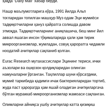
ҳақда “Daily Mail” хабар берди.
Нашр маълумотларига кўра, 1991 йилда Альп
тоғларидан топилган машҳур Муз одам Эци мумиёси
тадқиқотчиларни ҳануз ҳайратга солишда давом
этмоқда. Тадқиқотчиларнинг аниқлашича, беш минг йил
аввал яшаган инсон тўқималарида ҳали ҳам тирик
микроорганизмлар, жумладан, совуқ ҳароратга чидамли
ноодатий ачитқилар сақланиб қолган.
Eurac Research мутахассислари Эцининг териси, ички
аъзолари ва ошқозон қолдиқларидан олинган
намуналарни ўрганган. Таҳлиллар шуни кўрсатдики,
мумиё таркибида қадимги ичак бактерияларидан тортиб,
жуда паст ҳароратда ҳам яшай оладиган ачитқиларгача
бўлган мураккаб микроорганизмлар жамоаси сақланган.
Олимларни айниқса ушбу ачитқилар катта қизиқиш