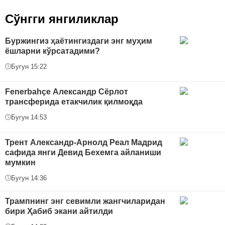
Сўнгги янгиликлар
Буржингиз ҳаётингиздаги энг муҳим
ёшларни кўрсатадими?
Бугун 15:22
Fenerbahçe Александр Сёрлот
трансферида етакчилик қилмоқда
Бугун 14:53
Трент Александр-Арнолд Реал Мадрид
сафида янги Девид Бехемга айланиши
мумкин
Бугун 14:36
Трампнинг энг севимли жангчиларидан
бири Ҳабиб экани айтилди