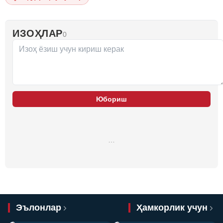
ИЗОҲЛАР
0
Юбориш
…
Эълонлар
Ҳамкорлик учун