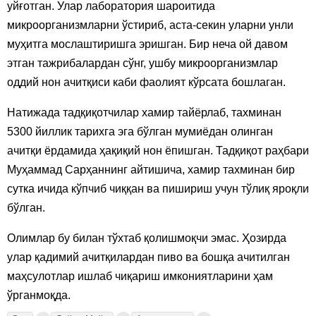
уйғотган. Улар лаборатория шароитида
микроорганизмларни ўстириб, аста-секин уларни унли
муҳитга мослаштиришга эришган. Бир неча ой давом
этган тажрибалардан сўнг, ушбу микроорганизмлар
оддий нон ачитқиси каби фаолият кўрсата бошлаган.
Натижада тадқиқотчилар хамир тайёрлаб, тахминан
5300 йиллик тарихга эга бўлган мумиёдан олинган
ачитқи ёрдамида ҳақиқий нон ёпишган. Тадқиқот раҳбари
Муҳаммад Сарҳаннинг айтишича, хамир тахминан бир
сутка ичида кўпчиб чиққан ва пишириш учун тўлиқ яроқли
бўлган.
Олимлар бу билан тўхтаб қолишмоқчи эмас. Ҳозирда
улар қадимий ачитқилардан пиво ва бошқа ачитилган
маҳсулотлар ишлаб чиқариш имкониятларини ҳам
ўрганмоқда.