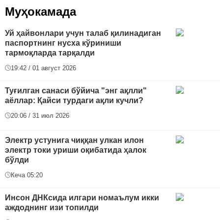
Муҳокамада
Уй ҳайвонлари учун талаб қилинадиган
паспортнинг нусха кўриниши
тармоқларда тарқалди
19:42 / 01 август 2026
Туғилган санаси бўйича "энг ақлли"
аёллар: Қайси турдаги ақли кучли?
20:06 / 31 июл 2026
Электр устунига чиққан улкан илон
электр токи уриши оқибатида ҳалок
бўлди
Кеча 05:20
Инсон ДНКсида илгари номаълум икки
аждоднинг изи топилди