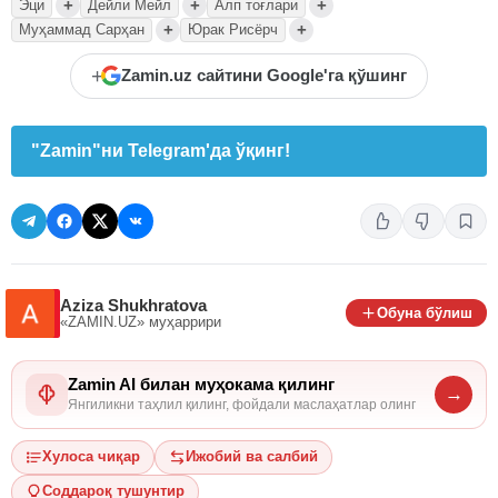
+
+
+
Эци
Дейли Мейл
Алп тоғлари
+
+
Муҳаммад Сарҳан
Юрак Рисёрч
+
Zamin.uz сайтини Google'га қўшинг
"Zamin"ни Telegram'да ўқинг!
Aziza Shukhratova
Обуна бўлиш
«ZAMIN.UZ»
муҳаррири
Zamin AI билан муҳокама қилинг
→
Янгиликни таҳлил қилинг, фойдали маслаҳатлар олинг
Хулоса чиқар
Ижобий ва салбий
Соддароқ тушунтир