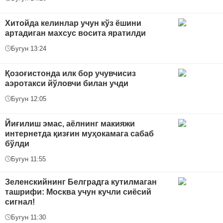
Хитойда келинлар учун кўз ёшини
артадиган махсус восита яратилди
Бугун 13:24
Қозоғистонда илк бор учувчисиз
аэротакси йўловчи билан учди
Бугун 12:05
Йиғилиш эмас, аёлнинг макияжи
интернетда қизғин муҳокамага сабаб
бўлди
Бугун 11:55
Зеленскийнинг Белградга кутилмаган
ташрифи: Москва учун кучли сиёсий
сигнал!
Бугун 11:30