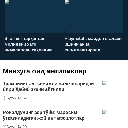
8 та кенг тарқалган
Playmatch: майдон эгалари
P
молиявий хато:
ишини анча
у
нималардан сақланиш
енгиллаштиради
х
керак?
Мавзуга оид янгиликлар
Трампнинг энг севимли жангчиларидан
бири Ҳабиб экани айтилди
Бугун 14:32
Роналдунинг аср тўйи: маросим
ўтказиладиган жой ва тафсилотлар
Бугун 14:20