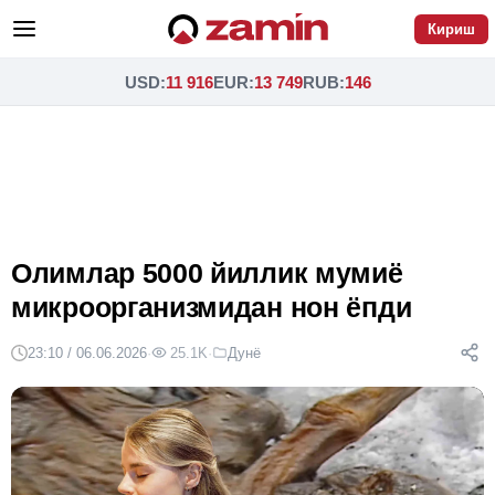
Кириш
USD
:
11 916
EUR
:
13 749
RUB
:
146
Олимлар 5000 йиллик мумиё
микроорганизмидан нон ёпди
23:10 / 06.06.2026
·
25.1K
·
Дунё