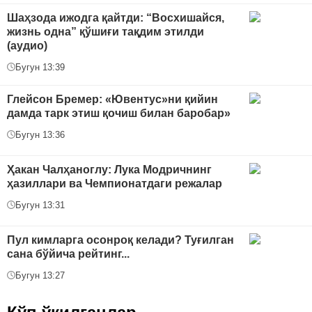
Шаҳзода ижодга қайтди: “Восхишайся,
жизнь одна” қўшиғи тақдим этилди
(аудио)
Бугун 13:39
Глейсон Бремер: «Ювентус»ни қийин
дамда тарк этиш қочиш билан баробар»
Бугун 13:36
Ҳакан Чалҳаноглу: Лука Модричнинг
ҳазиллари ва Чемпионатдаги режалар
Бугун 13:31
Пул кимларга осонроқ келади? Туғилган
сана бўйича рейтинг...
Бугун 13:27