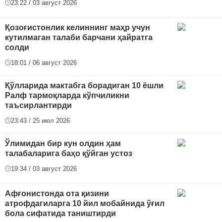
23:22 / 03 август 2026
Қозоғистонлик келиннинг маҳр учун
кутилмаган талаби барчани ҳайратга
солди
18:01 / 06 август 2026
Қўлларида мактабга борадиган 10 ёшли
Ралф тармоқларда кўпчиликни
таъсирлантирди
23:43 / 25 июл 2026
Ўлимидан бир кун олдин ҳам
талабаларига баҳо қўйган устоз
19:34 / 03 август 2026
Афғонистонда ота қизини
атрофдагиларга 10 йил мобайнида ўғил
бола сифатида таништирди