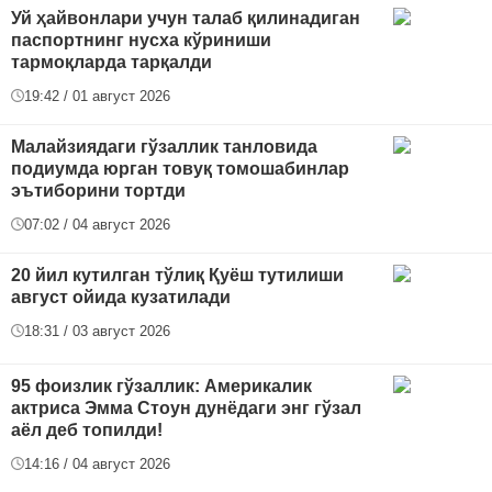
Уй ҳайвонлари учун талаб қилинадиган
паспортнинг нусха кўриниши
тармоқларда тарқалди
19:42 / 01 август 2026
Малайзиядаги гўзаллик танловида
подиумда юрган товуқ томошабинлар
эътиборини тортди
07:02 / 04 август 2026
20 йил кутилган тўлиқ Қуёш тутилиши
август ойида кузатилади
18:31 / 03 август 2026
95 фоизлик гўзаллик: Америкалик
актриса Эмма Стоун дунёдаги энг гўзал
аёл деб топилди!
14:16 / 04 август 2026