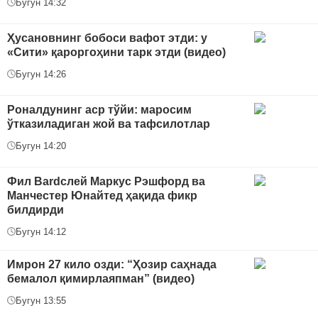
Бугун 14:32
Ҳусановнинг бобоси вафот этди: у
«Сити» қароргоҳини тарк этди (видео)
Бугун 14:26
Роналдунинг аср тўйи: маросим
ўтказиладиган жой ва тафсилотлар
Бугун 14:20
Фил Bardслей Маркус Рэшфорд ва
Манчестер Юнайтед ҳақида фикр
билдирди
Бугун 14:12
Имрон 27 кило озди: “Ҳозир саҳнада
бемалол қимирлаяпман” (видео)
Бугун 13:55