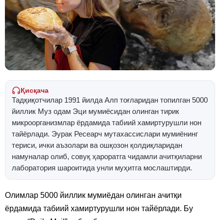
Қисқача
Тадқиқотчилар 1991 йилда Алп тоғларидан топилган 5000
йиллик Муз одам Эци мумиёсидан олинган тирик
микроорганизмлар ёрдамида табиий хамиртурушли нон
тайёрлади. Эурак Ресеарч мутахассислари мумиёнинг
териси, ички аъзолари ва ошқозон қолдиқларидан
намуналар олиб, совуқ ҳароратга чидамли ачитқиларни
лаборатория шароитида унли муҳитга мослаштирди.
Олимлар 5000 йиллик мумиёдан олинган ачитқи
ёрдамида табиий хамиртурушли нон тайёрлади. Бу