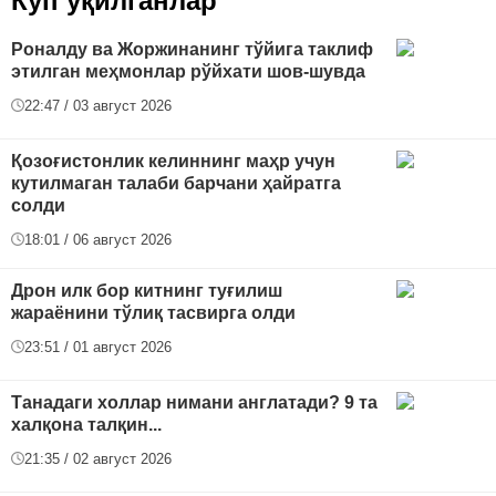
Кўп ўқилганлар
Роналду ва Жоржинанинг тўйига таклиф
этилган меҳмонлар рўйхати шов-шувда
22:47 / 03 август 2026
Қозоғистонлик келиннинг маҳр учун
кутилмаган талаби барчани ҳайратга
солди
18:01 / 06 август 2026
Дрон илк бор китнинг туғилиш
жараёнини тўлиқ тасвирга олди
23:51 / 01 август 2026
Танадаги холлар нимани англатади? 9 та
халқона талқин...
21:35 / 02 август 2026