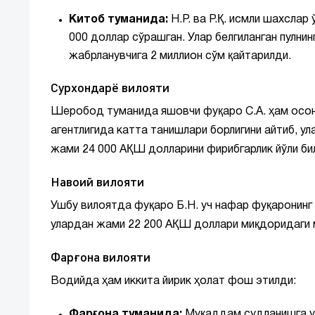
Китоб туманида:
Н.Р. ва Р.Қ. исмли шахслар
000 доллар сўрашган. Улар белгиланган пулнин
жабрланувчига 2 миллион сўм қайтарилди.
Сурхондарё вилояти
Шеробод туманида яшовчи фуқаро С.А. ҳам осон 
агентлигида катта танишлари борлигини айтиб, у
жами 24 000 АҚШ долларини фирибгарлик йўли бил
Навоий вилояти
Ушбу вилоятда фуқаро Б.Н. уч нафар фуқаронинг
улардан жами 22 200 АҚШ доллари миқдоридаги ма
Фарғона вилояти
Водийда ҳам иккита йирик ҳолат фош этилди:
Фарғона туманида:
Муқаддам судланишга улг