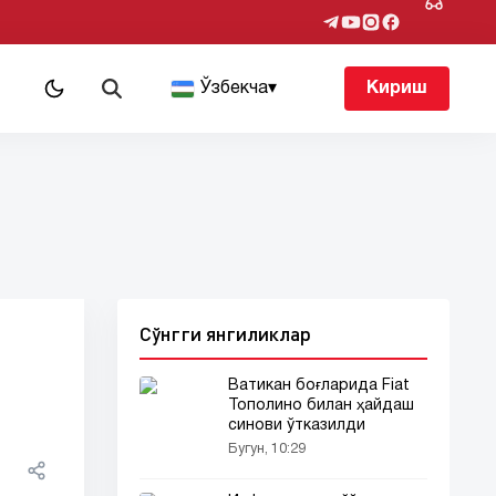
т
Ўзбекча
▾
Кириш
Сўнгги янгиликлар
Ватикан боғларида Fiat
Тополино билан ҳайдаш
синови ўтказилди
Бугун, 10:29