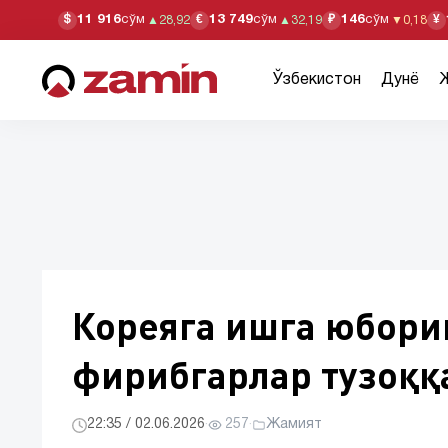
11 916
сўм
13 749
сўм
146
сўм
$
€
₽
¥
▲
28,92
▲
32,19
▼
0,18
Ўзбекистон
Дунё
Кореяга ишга юбори
фирибгарлар тузоққ
22:35 / 02.06.2026
·
257
·
Жамият