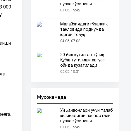
нусха кўриниши
3 000
тармоқларда тарқалди
01.08, 19:42
у
Малайзиядаги гўзаллик
танловида подиумда
юрган товуқ
томошабинлар
04.08, 07:02
илиши
эътиборини тортди
20 йил кутилган тўлиқ
Қуёш тутилиши август
ойида кузатилади
03.08, 18:31
ога
Муҳокамада
Уй ҳайвонлари учун талаб
реяга
қилинадиган паспортнинг
нусха кўриниши
тармоқларда тарқалди
01.08, 19:42