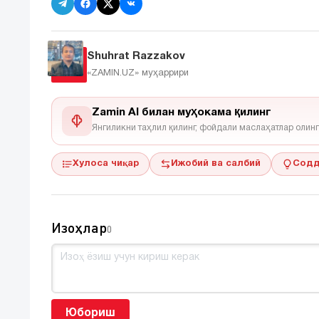
Shuhrat Razzakov
«ZAMIN.UZ»
муҳаррири
Zamin AI билан муҳокама қилинг
Янгиликни таҳлил қилинг, фойдали маслаҳатлар олинг
Хулоса чиқар
Ижобий ва салбий
Содд
Изоҳлар
0
Юбориш