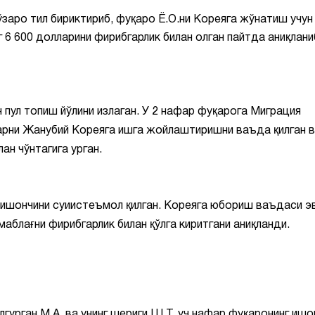
 ўзаро тил бириктириб, фуқаро Ё.О.ни Кореяга жўнатиш учун
г 6 600 долларини фирибгарлик билан олган пайтда аниқлани
пул топиш йўлини излаган. У 2 нафар фуқарога Миграция
ларни Жанубий Кореяга ишга жойлаштиришни ваъда қилган 
ан чўнтагига урган.
 ишончини суиистеъмол қилган. Кореяга юбориш ваъдаси э
блағни фирибгарлик билан қўлга киритгани аниқланди.
урган М.А. ва унинг шериги Ш.Т. уч нафар фуқаронинг ишо