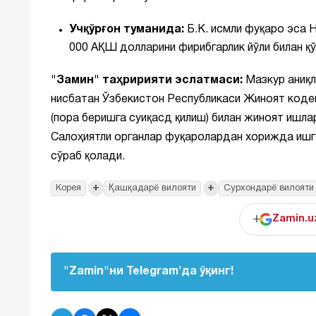
Учқўрғон туманида:
Б.К. исмли фуқаро эса Н
000 АҚШ долларини фирибгарлик йўли билан қў
"Замин" таҳририяти эслатмаси:
Мазкур аниқл
нисбатан Ўзбекистон Республикаси Жиноят коде
(пора беришга суиқасд қилиш) билан жиноят ишла
Салоҳиятли органлар фуқаролардан хорижда иш
сўраб қолади.
+
+
Корея
Қашқадарё вилояти
Сурхондарё вилояти
+
Zamin.u
"Zamin"ни Telegram'да ўқинг!