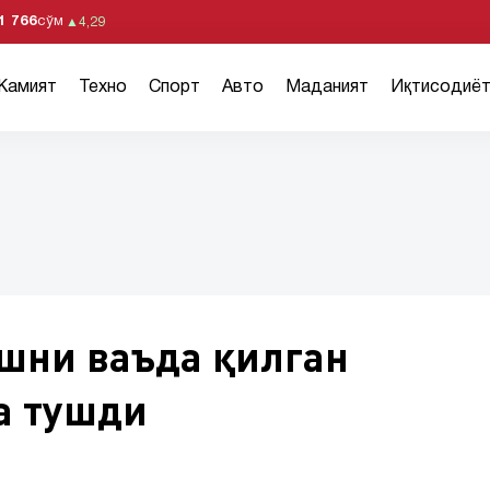
1 766
сўм
▲
4,29
Жамият
Техно
Спорт
Авто
Маданият
Иқтисодиё
шни ваъда қилган
а тушди