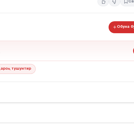
Са
Обуна 
ароқ тушунтир