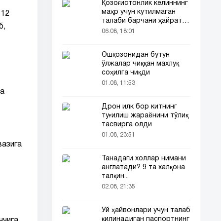
Қозоғистонлик келиннинг
маҳр учун кутилмаган
 12
талаби барчани ҳайратга
б,
солди
06.08, 18:01
Ошқозонидан бутун
ўлжалар чиққан махлуқ
соҳилга чиқди
01.08, 11:53
ва
Дрон илк бор китнинг
туғилиш жараёнини тўлиқ
тасвирга олди
01.08, 23:51
вазига
Танадаги холлар нимани
англатади? 9 та халқона
талқин...
02.08, 21:35
Уй ҳайвонлари учун талаб
қилинадиган паспортнинг
нчига