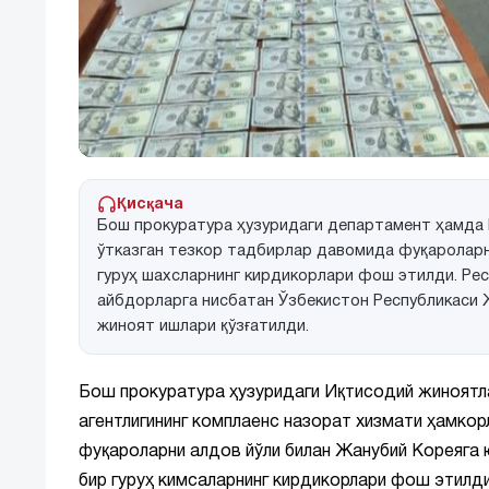
Қисқача
Бош прокуратура ҳузуридаги департамент ҳамда 
ўтказган тезкор тадбирлар давомида фуқароларн
гуруҳ шахсларнинг кирдикорлари фош этилди. Рес
айбдорларга нисбатан Ўзбекистон Республикаси 
жиноят ишлари қўзғатилди.
Бош прокуратура ҳузуридаги Иқтисодий жиноят
агентлигининг комплаенс назорат хизмати ҳамко
фуқароларни алдов йўли билан Жанубий Кореяга 
бир гуруҳ кимсаларнинг кирдикорлари фош этилди