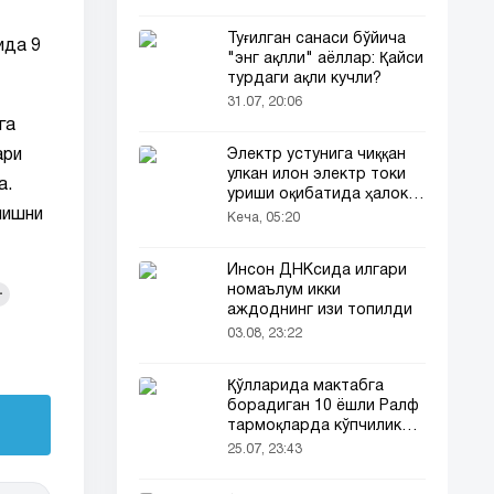
Туғилган санаси бўйича
ида 9
"энг ақлли" аёллар: Қайси
турдаги ақли кучли?
31.07, 20:06
га
ари
Электр устунига чиққан
улкан илон электр токи
а.
уриши оқибатида ҳалок
лишни
бўлди
Кеча, 05:20
Инсон ДНКсида илгари
номаълум икки
+
аждоднинг изи топилди
03.08, 23:22
Қўлларида мактабга
борадиган 10 ёшли Ралф
тармоқларда кўпчиликни
таъсирлантирди
25.07, 23:43