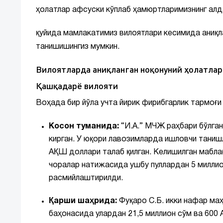
ҳолатлар афсуски кўплаб ҳамюртларимизнинг алда
қуйида мамлакатимиз вилоятлари кесимида аниқл
танишишингиз мумкин.
Вилоятларда аниқланган ноқонуний ҳолатлар
Қашқадарё вилояти
Воҳада бир йўла учта йирик фирибгарлик тармоғи 
Косон туманида:
“И.А.” МЧЖ раҳбари бўлган
кирган. У юқори лавозимларда ишловчи таниш
АҚШ доллари талаб қилган. Келишилган маблағ
чоралар натижасида ушбу пуллардан 5 миллио
расмийлаштирилди.
Қарши шаҳрида:
Фуқаро С.Б. икки нафар маҳ
баҳонасида улардан 21,5 миллион сўм ва 600