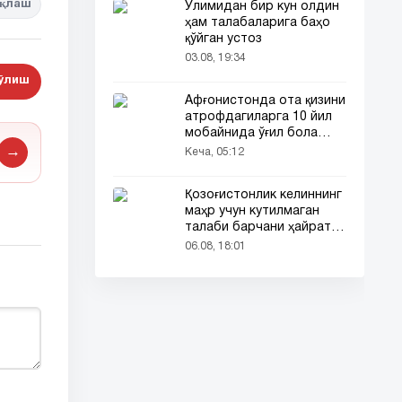
қлаш
Ўлимидан бир кун олдин
ҳам талабаларига баҳо
қўйган устоз
03.08, 19:34
бўлиш
Афғонистонда ота қизини
атрофдагиларга 10 йил
мобайнида ўғил бола
сифатида таништирди
→
Кеча, 05:12
Қозоғистонлик келиннинг
маҳр учун кутилмаган
талаби барчани ҳайратга
солди
06.08, 18:01