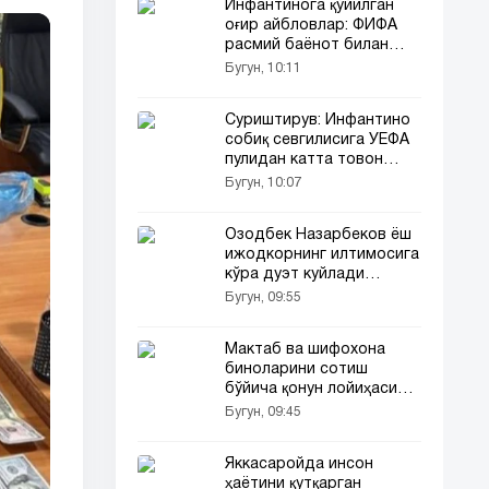
Инфантинога қўйилган
оғир айбловлар: ФИФА
расмий баёнот билан
чиқди
Бугун, 10:11
Суриштирув: Инфантино
собиқ севгилисига УЕФА
пулидан катта товон
тўлатган!
Бугун, 10:07
Озодбек Назарбеков ёш
ижодкорнинг илтимосига
кўра дуэт куйлади
(видео)
Бугун, 09:55
Мактаб ва шифохона
биноларини сотиш
бўйича қонун лойиҳаси
тайёрланмоқда
Бугун, 09:45
Яккасаройда инсон
ҳаётини қутқарган