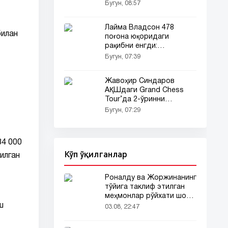
марказида бўлди (видео)
Бугун, 08:57
Лайма Владсон 478
билан
поғона юқоридаги
рақибни енгди:
Лейпцигда сенсация!
Бугун, 07:39
Жавоҳир Синдаров
АҚШдаги Grand Chess
Tour’да 2-ўринни
эгаллади!
Бугун, 07:29
84 000
Кўп ўқилганлар
илган
Роналду ва Жоржинанинг
тўйига таклиф этилган
меҳмонлар рўйхати шов-
ш
шувда
03.08, 22:47