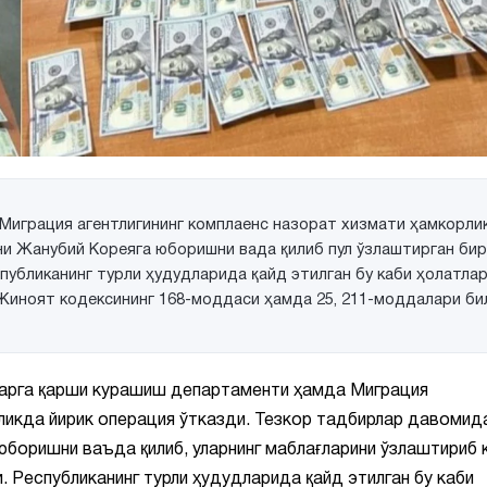
Миграция агентлигининг комплаенс назорат хизмати ҳамкорли
и Жанубий Кореяга юборишни вада қилиб пул ўзлаштирган бир
публиканинг турли ҳудудларида қайд этилган бу каби ҳолатла
Жиноят кодексининг 168-моддаси ҳамда 25, 211-моддалари би
ларга қарши курашиш департаменти ҳамда Миграция
рликда йирик операция ўтказди. Тезкор тадбирлар давомид
юборишни ваъда қилиб, уларнинг маблағларини ўзлаштириб 
. Республиканинг турли ҳудудларида қайд этилган бу каби