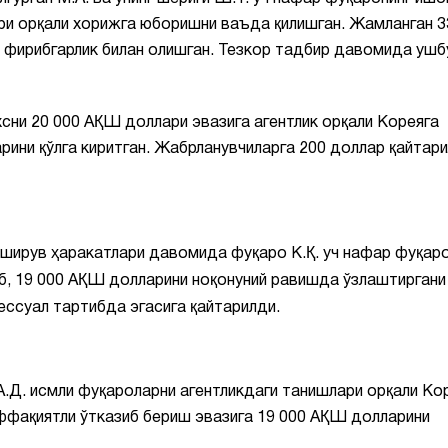
ари орқали хорижга юборишни ваъда қилишган. Жамланган 3
 фирибгарлик билан олишган. Тезкор тадбир давомида ушб
сни 20 000 АҚШ доллари эвазига агентлик орқали Кореяга
рини қўлга киритган. Жабрланувчиларга 200 доллар қайтар
ширув ҳаракатлари давомида фуқаро К.Қ. уч нафар фуқар
б, 19 000 АҚШ долларини ноқонуний равишда ўзлаштиргани
ессуал тартибда эгасига қайтарилди.
А.Д. исмли фуқароларни агентликдаги танишлари орқали Ко
фақиятли ўтказиб бериш эвазига 19 000 АҚШ долларини