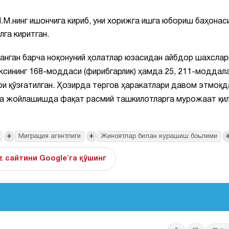
.М.нинг ишончига кириб, уни хорижга ишга юбориш баҳонас
лга киритган.
анган барча ноқонуний ҳолатлар юзасидан айбдор шахслар
ксининг 168-моддаси (фирибгарлик) ҳамда 25, 211-моддал
ри қўзғатилган. Ҳозирда тергов ҳаракатлари давом этмоқд
га жойлашишда фақат расмий ташкилотларга мурожаат қи
+
+
Миграция агентлиги
Жиноятлар билан курашиш боьлими
z сайтини Google'га қўшинг