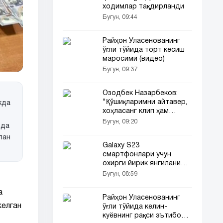
ходимлар тақдирланди
Бугун, 09:44
Райҳон Уласенованинг
ўғли тўйида торт кесиш
маросими (видео)
Бугун, 09:37
Озодбек Назарбеков:
"Қўшиқларимни айтавер,
кда
хоҳласанг клип ҳам
чиқар" (видео)
Бугун, 09:20
рда
лан
Galaxy S23
смартфонлари учун
охирги йирик янгиланиш
маълум қилинди
Бугун, 08:59
а
Райҳон Уласенованинг
келган
ўғли тўйида келин-
куёвнинг рақси эътибор