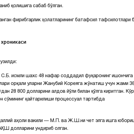
ниб қолишига сабаб бўлган.
анган фирибгарлик ҳолатларининг батафсил тафсилотлари 
 хроникаси
узилди:
 С.Б. исмли шахс 48 нафар соддадил фуқаронинг ишончига
лари орқали уларни Жанубий Кореяга жўнатиш учун жами 3
дан 28 800 долларини алдов йўли билан қўлга киритган. Кўр
н сўмининг қайтарилиши процессуал тартибда
аллий аҳоли вакили — М.П. ва Ж.Ш.ни чет элга ишга юбори
 АҚШ долларини ундириб олган.