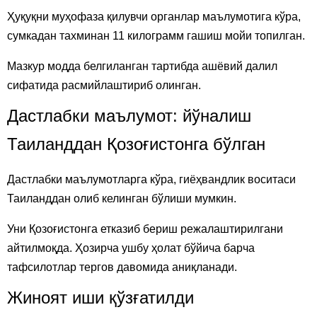
Ҳуқуқни муҳофаза қилувчи органлар маълумотига кўра,
сумкадан тахминан 11 килограмм гашиш мойи топилган.
Мазкур модда белгиланган тартибда ашёвий далил
сифатида расмийлаштириб олинган.
Дастлабки маълумот: йўналиш
Таиланддан Қозоғистонга бўлган
Дастлабки маълумотларга кўра, гиёҳвандлик воситаси
Таиланддан олиб келинган бўлиши мумкин.
Уни Қозоғистонга етказиб бериш режалаштирилгани
айтилмоқда. Ҳозирча ушбу ҳолат бўйича барча
тафсилотлар тергов давомида аниқланади.
Жиноят иши қўзғатилди