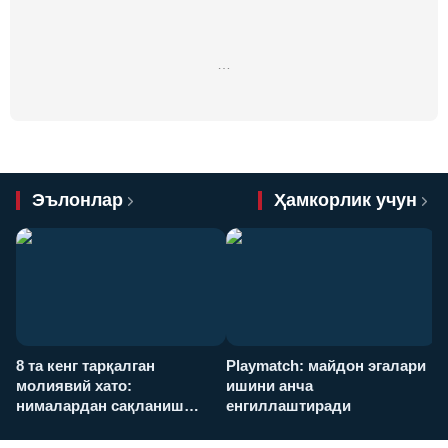
…
Эълонлар
Ҳамкорлик учун
8 та кенг тарқалган
Playmatch: майдон эгалари
P
молиявий хато:
ишини анча
у
нималардан сақланиш
енгиллаштиради
х
керак?