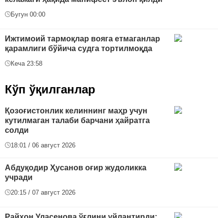
Бугун 00:00
Ижтимоий тармоқлар вояга етмаганлар
қарамлиги бўйича судга тортилмоқда
Кеча 23:58
Кўп ўқилганлар
Қозоғистонлик келиннинг маҳр учун
кутилмаган талаби барчани ҳайратга
солди
18:01 / 06 август 2026
Абдуқодир Ҳусанов оғир жудоликка
учради
20:15 / 07 август 2026
Райҳон Уласенова ўғлини уйлантирди: