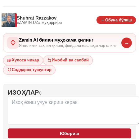
Shuhrat Razzakov
Обуна бўлиш
«ZAMIN.UZ»
муҳаррири
Zamin AI билан муҳокама қилинг
→
Янгиликни таҳлил қилинг, фойдали маслаҳатлар олинг
Хулоса чиқар
Ижобий ва салбий
Соддароқ тушунтир
ИЗОҲЛАР
0
Юбориш