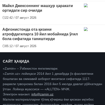
Майкл Джексоннинг машҳур ҳаракати
ортидаги сир очилди
22:42 / 07 август 2026
Афғонистонда ота қизини
атрофдагиларга 10 йил мобайнида ўғил
бола сифатида таништирди
05:12 / 07 август 2026
САЙТ ҲАҚИДА
«Zamin» – Ўзбекистон янгиликлари.
«Zamin.uz» лойиҳаси 2014 йил 1 декабрда ўз фаолиятини
бошлаган ва оммавий ахборот воситаси сифатида 1117-
рақамли гувоҳнома билан 2016 йил 5 июлда давлат рўйхатидан
ўтган. Лойиҳа муассиси — «ALLTEN» МЧЖ.
Электрон манзил:
info@zamin.uz
.
Матнли материалларни тўлиқ кўчириш ёки қисман иқтибос
келтиришга, шунингдек, фотографик, график, аудио ва/ёки