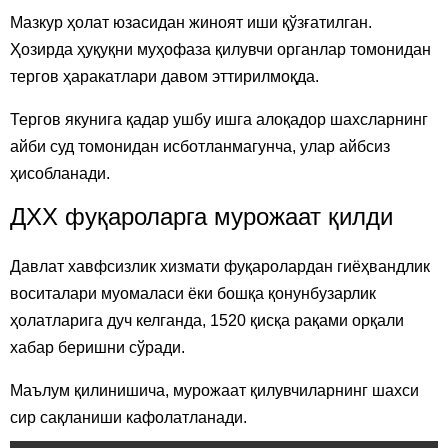
Мазкур ҳолат юзасидан жиноят иши қўзғатилган.
Ҳозирда ҳуқуқни муҳофаза қилувчи органлар томонидан
тергов ҳаракатлари давом эттирилмоқда.
Тергов якунига қадар ушбу ишга алоқадор шахсларнинг
айби суд томонидан исботланмагунча, улар айбсиз
ҳисобланади.
ДХХ фуқароларга мурожаат қилди
Давлат хавфсизлик хизмати фуқаролардан гиёҳвандлик
воситалари муомаласи ёки бошқа қонунбузарлик
ҳолатларига дуч келганда, 1520 қисқа рақами орқали
хабар беришни сўради.
Маълум қилинишича, мурожаат қилувчиларнинг шахси
сир сақланиши кафолатланади.