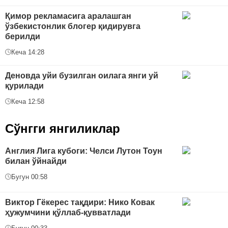
Қимор рекламасига аралашган
ўзбекистонлик блогер қидирувга
берилди
Кеча 14:28
Деновда уйи бузилган оилага янги уй
қурилади
Кеча 12:58
Сўнгги янгиликлар
Англия Лига кубоги: Челси Лутон Тоун
билан ўйнайди
Бугун 00:58
Виктор Гёкерес тақдири: Нико Ковак
ҳужумчини қўллаб-қувватлади