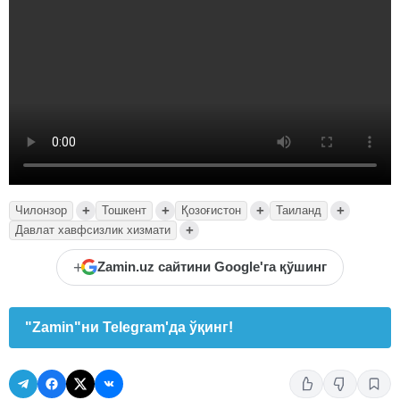
+
+
+
+
Чилонзор
Тошкент
Қозоғистон
Таиланд
+
Давлат хавфсизлик хизмати
+
Zamin.uz сайтини Google'га қўшинг
"Zamin"ни Telegram'да ўқинг!