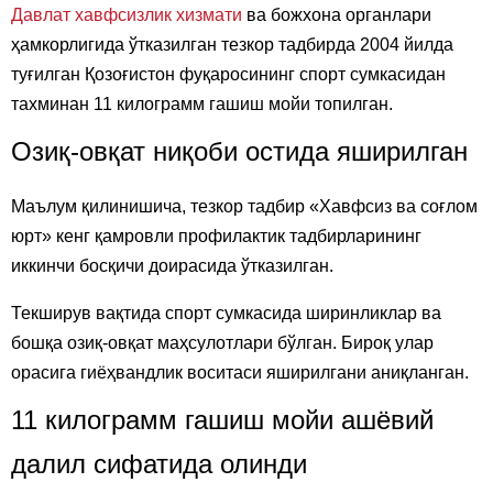
Давлат хавфсизлик хизмати
ва божхона органлари
ҳамкорлигида ўтказилган тезкор тадбирда 2004 йилда
туғилган Қозоғистон фуқаросининг спорт сумкасидан
тахминан 11 килограмм гашиш мойи топилган.
Озиқ-овқат ниқоби остида яширилган
Маълум қилинишича, тезкор тадбир «Хавфсиз ва соғлом
юрт» кенг қамровли профилактик тадбирларининг
иккинчи босқичи доирасида ўтказилган.
Текширув вақтида спорт сумкасида ширинликлар ва
бошқа озиқ-овқат маҳсулотлари бўлган. Бироқ улар
орасига гиёҳвандлик воситаси яширилгани аниқланган.
11 килограмм гашиш мойи ашёвий
далил сифатида олинди