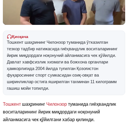
Қисқача
Тошкент шаҳрининг Чилонзор туманида ўтказилган
тезкор тадбир натижасида гиёҳвандлик воситаларининг
йирик миқдордаги ноқонуний айланмасига чек қўйилди.
Давлат хавфсизлик хизмати ва божхона органлари
ҳамкорлигида 2004 йилда туғилган Қозоғистон
фуқаросининг спорт сумкасидан озиқ-овқат ва
ширинликлар остига яширилган тахминан 11 килограмм
гашиш мойи топилди.
Тошкент
шаҳрининг
Чилонзор
туманида гиёҳвандлик
воситаларининг йирик миқдордаги ноқонуний
айланмасига чек қўйилгани хабар қилинди.