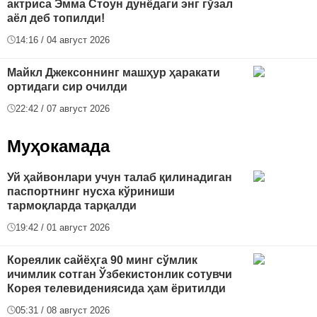
актриса Эмма Стоун дунёдаги энг гўзал
аёл деб топилди!
14:16 / 04 август 2026
Майкл Джексоннинг машҳур ҳаракати
ортидаги сир очилди
22:42 / 07 август 2026
Муҳокамада
Уй ҳайвонлари учун талаб қилинадиган
паспортнинг нусха кўриниши
тармоқларда тарқалди
19:42 / 01 август 2026
Кореялик сайёҳга 90 минг сўмлик
ичимлик сотган Ўзбекистонлик сотувчи
Корея телевидениясида ҳам ёритилди
05:31 / 08 август 2026