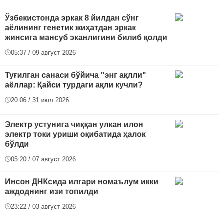
Ўзбекистонда эркак 8 йилдан сўнг
аёлининг генетик жиҳатдан эркак
жинсига мансуб эканлигини билиб қолди
05:37 / 09 август 2026
Туғилган санаси бўйича "энг ақлли"
аёллар: Қайси турдаги ақли кучли?
20:06 / 31 июл 2026
Электр устунига чиққан улкан илон
электр токи уриши оқибатида ҳалок
бўлди
05:20 / 07 август 2026
Инсон ДНКсида илгари номаълум икки
аждоднинг изи топилди
23:22 / 03 август 2026