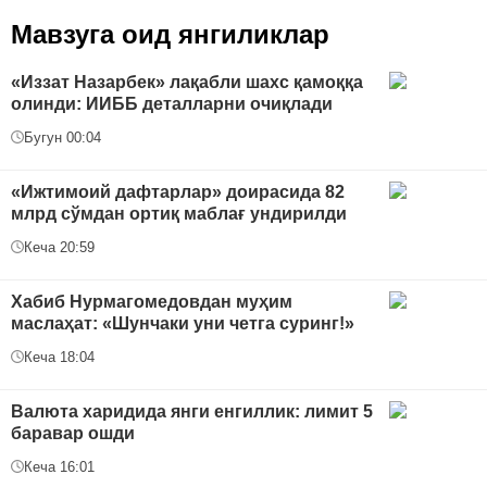
Мавзуга оид янгиликлар
«Иззат Назарбек» лақабли шахс қамоққа
олинди: ИИББ деталларни очиқлади
Бугун 00:04
«Ижтимоий дафтарлар» доирасида 82
млрд сўмдан ортиқ маблағ ундирилди
Кеча 20:59
Хабиб Нурмагомедовдан муҳим
маслаҳат: «Шунчаки уни четга суринг!»
Кеча 18:04
Валюта харидида янги енгиллик: лимит 5
баравар ошди
Кеча 16:01