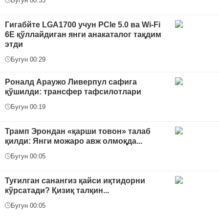
Бугун 00:33
Гигабйте LGA1700 учун PCIe 5.0 ва Wi-Fi
6E қўллайдиган янги анакаталог тақдим
этди
Бугун 00:29
Роналд Араужо Ливерпул сафига
қўшилди: трансфер тафсилотлари
Бугун 00:19
Трамп Эрондан «қарши товон» талаб
қилди: Янги можаро авж олмоқда...
Бугун 00:05
Туғилган санангиз қайси иқтидорни
кўрсатади? Қизиқ талқин...
Бугун 00:05