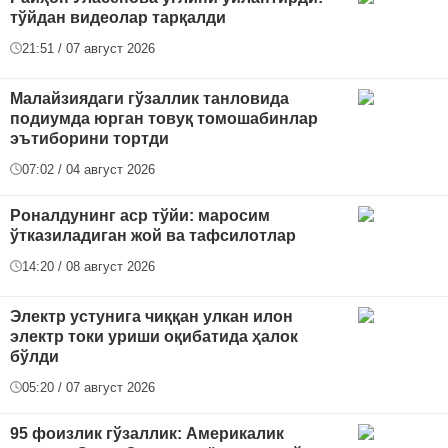
тўйдан видеолар тарқалди
21:51 / 07 август 2026
Малайзиядаги гўзаллик танловида
подиумда юрган товуқ томошабинлар
эътиборини тортди
07:02 / 04 август 2026
Роналдунинг аср тўйи: маросим
ўтказиладиган жой ва тафсилотлар
14:20 / 08 август 2026
Электр устунига чиққан улкан илон
электр токи уриши оқибатида ҳалок
бўлди
05:20 / 07 август 2026
95 фоизлик гўзаллик: Америкалик