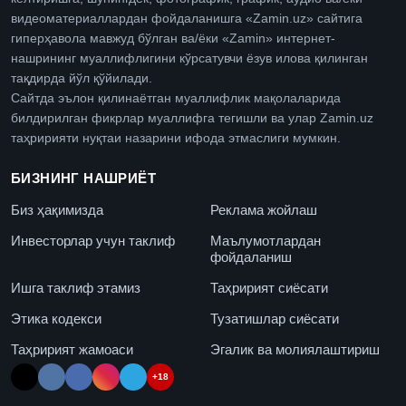
видеоматериаллардан фойдаланишга «Zamin.uz» сайтига
гиперҳавола мавжуд бўлган ва/ёки «Zamin» интернет-
нашрининг муаллифлигини кўрсатувчи ёзув илова қилинган
тақдирда йўл қўйилади.
Сайтда эълон қилинаётган муаллифлик мақолаларида
билдирилган фикрлар муаллифга тегишли ва улар Zamin.uz
таҳририяти нуқтаи назарини ифода этмаслиги мумкин.
БИЗНИНГ НАШРИЁТ
Биз ҳақимизда
Реклама жойлаш
Инвесторлар учун таклиф
Маълумотлардан
фойдаланиш
Ишга таклиф этамиз
Таҳририят сиёсати
Этика кодекси
Тузатишлар сиёсати
Таҳририят жамоаси
Эгалик ва молиялаштириш
+18