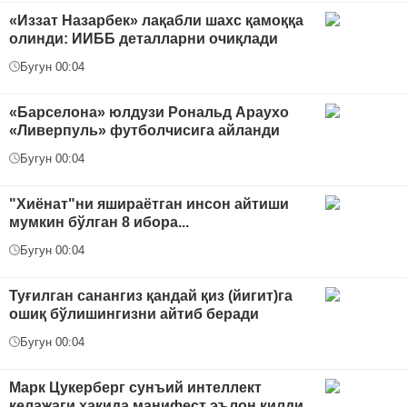
«Иззат Назарбек» лақабли шахс қамоққа
олинди: ИИББ деталларни очиқлади
Бугун 00:04
«Барселона» юлдузи Рональд Араухо
«Ливерпуль» футболчисига айланди
Бугун 00:04
"Хиёнат"ни яшираётган инсон айтиши
мумкин бўлган 8 ибора...
Бугун 00:04
Туғилган санангиз қандай қиз (йигит)га
ошиқ бўлишингизни айтиб беради
Бугун 00:04
Марк Цукерберг сунъий интеллект
келажаги ҳақида манифест эълон қилди