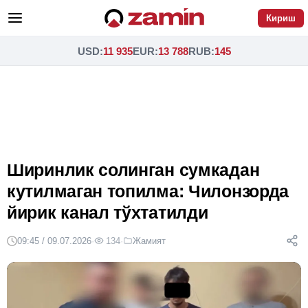
Кириш
USD
:
11 935
EUR
:
13 788
RUB
:
145
Ширинлик солинган сумкадан
кутилмаган топилма: Чилонзорда
йирик канал тўхтатилди
09:45 / 09.07.2026
·
134
·
Жамият