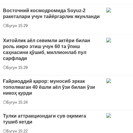
Восточний космодромида Soyuz-2
ракеталари учун тайёргарлик якунланди
Бугун 15:29
Хитойлик аёл севимли актёри билан
роль ижро этиш учун 60 та ўпиш
саҳнасини қўшиб, миллионлаб пул
сарфлади
Бугун 15:29
Ғайриоддий қарор: муносиб эркак
тополмаган 40 ёшли аёл ўзи билан ўзи
никоҳ қурди
Бугун 15:24
Тулки аттракциондаги сув оқимига
тушиб кетди
Бугун 15:22