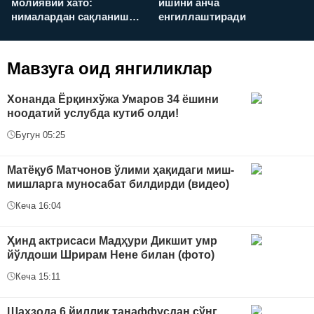
молиявий хато:
ишини анча
у
нималардан сақланиш
енгиллаштиради
х
керак?
Мавзуга оид янгиликлар
Хонанда Ёрқинхўжа Умаров 34 ёшини
ноодатий услубда кутиб олди!
Бугун 05:25
Матёқуб Матчонов ўлими ҳақидаги миш-
мишларга муносабат билдирди (видео)
Кеча 16:04
Ҳинд актрисаси Мадҳури Дикшит умр
йўлдоши Шрирам Нене билан (фото)
Кеча 15:11
Шаҳзода 6 йиллик танаффусдан сўнг