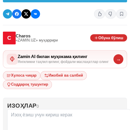
Charos
C
Обуна бўлиш
«ZAMIN.UZ»
муҳаррири
Zamin AI билан муҳокама қилинг
→
Янгиликни таҳлил қилинг, фойдали маслаҳатлар олинг
Хулоса чиқар
Ижобий ва салбий
Соддароқ тушунтир
ИЗОҲЛАР
0