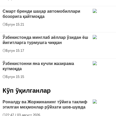
Смарт бренди шаҳар автомобиллари
бозорига қайтмоқда
Бугун 15:21
Ўзбекистонда минглаб аёллар ўзидан ёш
йигитларга турмушга чиққан
Бугун 15:17
Ўзбекистонни яна кучли жазирама
кутмоқда
Бугун 15:15
Кўп ўқилганлар
Роналду ва Жоржинанинг тўйига таклиф
этилган меҳмонлар рўйхати шов-шувда
22:47 / 03 август 2026