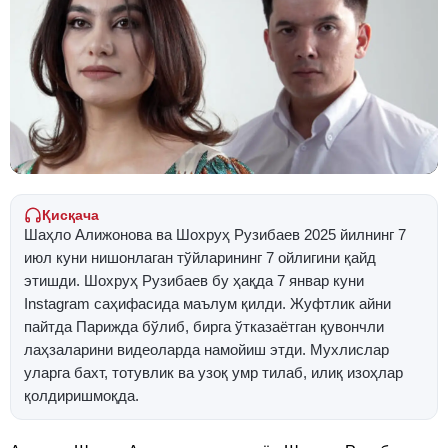
Қисқача
Шаҳло Алижонова ва Шохруҳ Рузибаев 2025 йилнинг 7
июл куни нишонлаган тўйларининг 7 ойлигини қайд
этишди. Шохруҳ Рузибаев бу ҳақда 7 январ куни
Instagram саҳифасида маълум қилди. Жуфтлик айни
пайтда Парижда бўлиб, бирга ўтказаётган қувончли
лаҳзаларини видеоларда намойиш этди. Мухлислар
уларга бахт, тотувлик ва узоқ умр тилаб, илиқ изоҳлар
қолдиришмоқда.