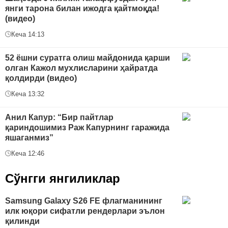
янги тарона билан ижодга қайтмоқда!
(видео)
Кеча 14:13
52 ёшни суратга олиш майдонида қарши
олган Кажол мухлисларини ҳайратда
қолдирди (видео)
Кеча 13:32
Анил Капур: “Бир пайтлар
қариндошимиз Раж Капурнинг гаражида
яшаганмиз”
Кеча 12:46
Сўнгги янгиликлар
Samsung Galaxy S26 FE флагманининг
илк юқори сифатли рендерлари эълон
қилинди