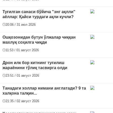
Туғилган санаси бўйича "энг ақлли"
аёллар: Қайси турдаги ақли кучли?
20:06 / 31 июл 2026
Ошқозонидан бутун ўлжалар чиққан
махлуқ соҳилга чиқди
11:53 / 01 август 2026
Дрон илк бор китнинг туғилиш
жараёнини тўлиқ тасвирга олди
23:51 / 01 август 2026
Танадаги холлар нимани англатади? 9 та
халқона талқин...
21:35 / 02 август 2026