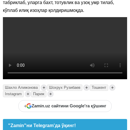
табриклаб, уларга бахт, тотувлик ва узоқ умр тилаб,
кўплаб илиқ изоҳлар қолдиришмоқда.
+
+
+
Шахло Алижонова
Шохрух Рузибаев
Тошкент
+
+
Instagram
Париж
+
Zamin.uz сайтини Google'га қўшинг
"Zamin"ни Telegram'да ўқинг!