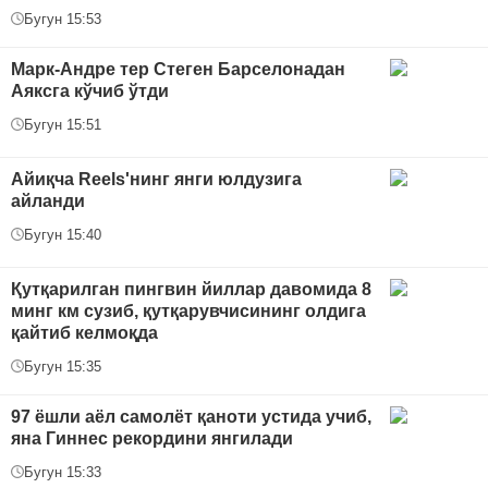
Бугун 15:53
Марк-Андре тер Стеген Барселонадан
Аяксга кўчиб ўтди
Бугун 15:51
Айиқча Reels'нинг янги юлдузига
айланди
Бугун 15:40
Қутқарилган пингвин йиллар давомида 8
минг км сузиб, қутқарувчисининг олдига
қайтиб келмоқда
Бугун 15:35
97 ёшли аёл самолёт қаноти устида учиб,
яна Гиннес рекордини янгилади
Бугун 15:33