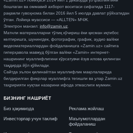
«Zamin.uz» лойиҳаси 2014 йил 1 декабрда ўз фаолиятини
бошлаган ва оммавий ахборот воситаси сифатида 1117-
рақамли гувоҳнома билан 2016 йил 5 июлда давлат рўйхатидан
ўтган. Лойиҳа муассиси — «ALLTEN» МЧЖ.
Электрон манзил:
info@zamin.uz
.
Матнли материалларни тўлиқ кўчириш ёки қисман иқтибос
келтиришга, шунингдек, фотографик, график, аудио ва/ёки
видеоматериаллардан фойдаланишга «Zamin.uz» сайтига
гиперҳавола мавжуд бўлган ва/ёки «Zamin» интернет-
нашрининг муаллифлигини кўрсатувчи ёзув илова қилинган
тақдирда йўл қўйилади.
Сайтда эълон қилинаётган муаллифлик мақолаларида
билдирилган фикрлар муаллифга тегишли ва улар Zamin.uz
таҳририяти нуқтаи назарини ифода этмаслиги мумкин.
БИЗНИНГ НАШРИЁТ
Биз ҳақимизда
Реклама жойлаш
Инвесторлар учун таклиф
Маълумотлардан
фойдаланиш