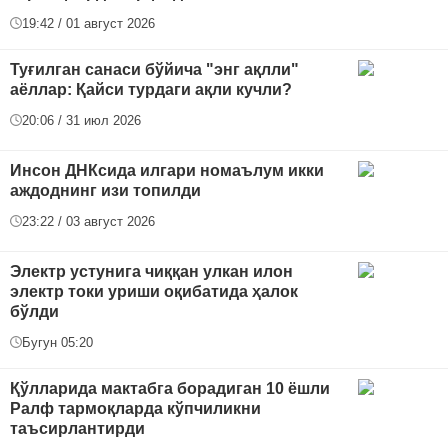
19:42 / 01 август 2026
Туғилган санаси бўйича "энг ақлли"
аёллар: Қайси турдаги ақли кучли?
20:06 / 31 июл 2026
Инсон ДНКсида илгари номаълум икки
аждоднинг изи топилди
23:22 / 03 август 2026
Электр устунига чиққан улкан илон
электр токи уриши оқибатида ҳалок
бўлди
Бугун 05:20
Қўлларида мактабга борадиган 10 ёшли
Ралф тармоқларда кўпчиликни
таъсирлантирди