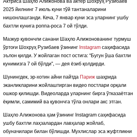
Актриса Шаҳло Алижонова ва актёр Шохруҳ Рузибаев
2025 йилнинг 7 июль куни тўй тантаналарини
нишонлашганди. Кеча, 7 январ куни эса уларнинг ушбу
бахтли кунига роппа-роса 7 ой тўлди.
Мазкур қувончли санани Шаҳло Алижонованинг турмуш
ўртоғи Шохруҳ Рузибаев ўзининг
Instagram
саҳифасида
эълон қилди. У жойлаган пост остига: “Бугун ўша бахтли
кунимизга 7 ой бўлди”, — дея ёзиб қолдирди.
Шунингдек, эр-хотин айни пайтда
Париж
шаҳрида
эканликларини жойлаштирган видео постлари орқали
ошкор қилишди. Видеоларда уларнинг бирга ўтказаётган
ёқимли, самимий ва қувончга тўла онлари акс этган.
Шаҳло Алижонова ҳам ўзининг Instagram саҳифасида
ушбу бахтли лаҳзалардан лавҳалар жойлаб,
обуначилари билан бўлишди. Мухлислар эса жуфтликни