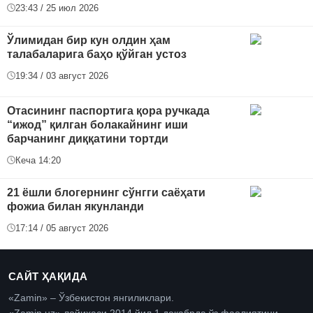
23:43 / 25 июл 2026
Ўлимидан бир кун олдин ҳам
талабаларига баҳо қўйган устоз
19:34 / 03 август 2026
Отасининг паспортига қора ручкада
“ижод” қилган болакайнинг иши
барчанинг диққатини тортди
Кеча 14:20
21 ёшли блогернинг сўнгги саёҳати
фожиа билан якунланди
17:14 / 05 август 2026
САЙТ ҲАҚИДА
«Zamin» – Ўзбекистон янгиликлари.