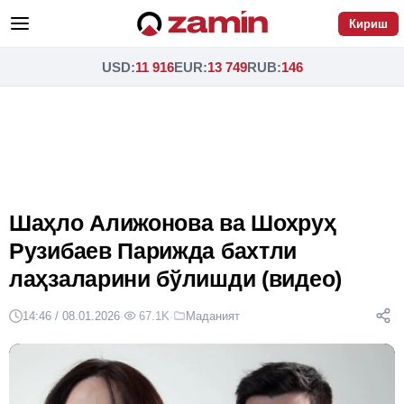
Кириш
USD
:
11 916
EUR
:
13 749
RUB
:
146
Шаҳло Алижонова ва Шохруҳ
Рузибаев Парижда бахтли
лаҳзаларини бўлишди (видео)
14:46 / 08.01.2026
·
67.1K
·
Маданият