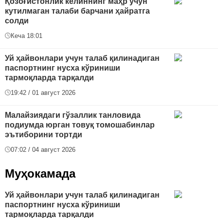
Қозоғистонлик келиннинг маҳр учун
кутилмаган талаби барчани ҳайратга
солди
Кеча 18:01
Уй ҳайвонлари учун талаб қилинадиган
паспортнинг нусха кўриниши
тармоқларда тарқалди
19:42 / 01 август 2026
Малайзиядаги гўзаллик танловида
подиумда юрган товуқ томошабинлар
эътиборини тортди
07:02 / 04 август 2026
Муҳокамада
Уй ҳайвонлари учун талаб қилинадиган
паспортнинг нусха кўриниши
тармоқларда тарқалди