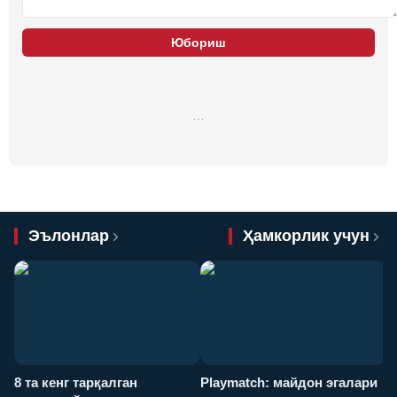
Юбориш
…
Эълонлар
Ҳамкорлик учун
8 та кенг тарқалган
Playmatch: майдон эгалари
P