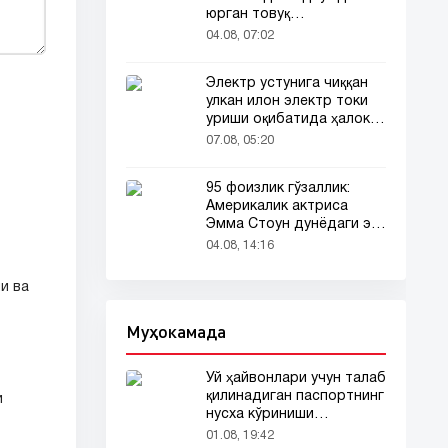
юрган товуқ
томошабинлар
04.08, 07:02
эътиборини тортди
Электр устунига чиққан
улкан илон электр токи
уриши оқибатида ҳалок
бўлди
07.08, 05:20
95 фоизлик гўзаллик:
Америкалик актриса
Эмма Стоун дунёдаги энг
гўзал аёл деб топилди!
04.08, 14:16
и ва
Муҳокамада
Уй ҳайвонлари учун талаб
қилинадиган паспортнинг
и
нусха кўриниши
тармоқларда тарқалди
01.08, 19:42