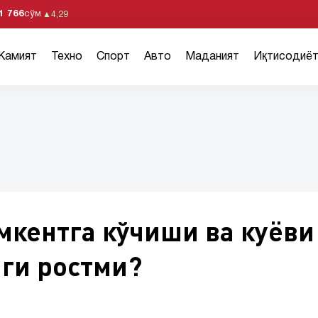
1 766
сўм
▲
4,29
Жамият
Техно
Спорт
Авто
Маданият
Иқтисодиё
мкентга кўчиши ва куёви
иги ростми?