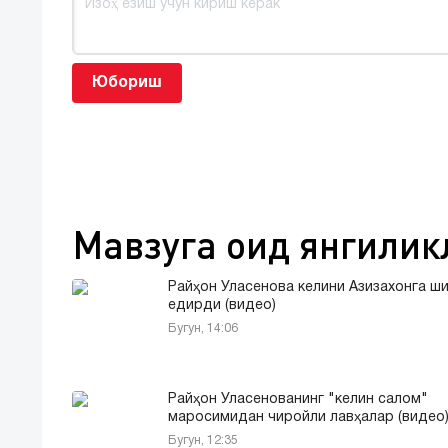
Юбориш
Мавзуга оид янгилик
Райҳон Уласенова келини Азизахонга ш
едирди (видео)
Бугун, 14:06
Райҳон Уласенованинг "келин салом"
маросимидан чиройли лавҳалар (видео
Бугун, 12:35