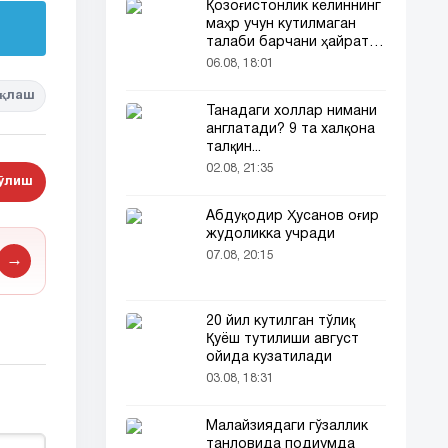
Қозоғистонлик келиннинг
маҳр учун кутилмаган
талаби барчани ҳайратга
солди
06.08, 18:01
қлаш
Танадаги холлар нимани
англатади? 9 та халқона
талқин...
02.08, 21:35
бўлиш
Абдуқодир Ҳусанов оғир
жудоликка учради
07.08, 20:15
→
20 йил кутилган тўлиқ
Қуёш тутилиши август
ойида кузатилади
03.08, 18:31
Малайзиядаги гўзаллик
танловида подиумда