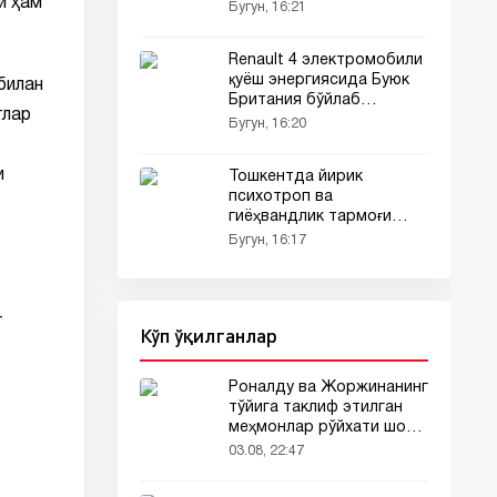
и ҳам
Бугун, 16:21
Renault 4 электромобили
қуёш энергиясида Буюк
билан
Британия бўйлаб
тлар
сафарга чиқди
Бугун, 16:20
и
Тошкентда йирик
психотроп ва
гиёҳвандлик тармоғи
фош этилди!
Бугун, 16:17
—
Кўп ўқилганлар
Роналду ва Жоржинанинг
тўйига таклиф этилган
меҳмонлар рўйхати шов-
шувда
03.08, 22:47