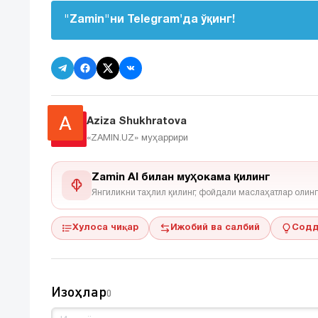
"Zamin"ни Telegram'да ўқинг!
Aziza Shukhratova
«ZAMIN.UZ»
муҳаррири
Zamin AI билан муҳокама қилинг
Янгиликни таҳлил қилинг, фойдали маслаҳатлар олинг
Хулоса чиқар
Ижобий ва салбий
Содд
Изоҳлар
0