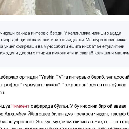
 чиқиши ҳақида интервю берди. У келинликка чиқиши ҳақида
 пиар деб ҳисобламаслигини таъкидлади. Манзура келинликка
 ва унинг фикрлаши ва муносабати ёшига нисбатан етуклигини
а ижодини давом эттириш имкониятини сақлаб қолишини маълу
абарлар ортидан “Yashin TV”га интервью бериб, энг асосий
 атрофда “турмушга чиққан”, “ажрашган” деган гап-сўзлар
ан.
нишув
Чимкент
сафарида бўлган. У бу инсонни бир ой аввал
ор Адҳамбек Йўлдошев билан дуэт режаси чиққач, таклиф 
билан учрашган. Энг кўп муҳокама қилинган жиҳат — ёш фа