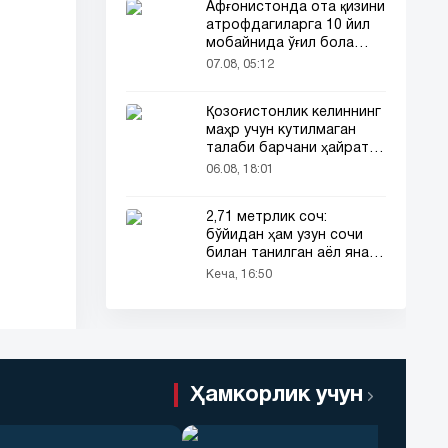
Афғонистонда ота қизини
атрофдагиларга 10 йил
мобайнида ўғил бола
сифатида таништирди
07.08, 05:12
Қозоғистонлик келиннинг
маҳр учун кутилмаган
талаби барчани ҳайратга
солди
06.08, 18:01
2,71 метрлик соч:
бўйидан ҳам узун сочи
билан танилган аёл яна
эътибор марказида
Кеча, 16:50
Ҳамкорлик учун