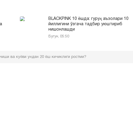
BLACKPINK 10 ёшда: гуруҳ аъзолари 10
а
йиллигини ўзгача тадбир уюштириб
нишонлашди
Бугун, 05:50
чиши ва куёви ундан 20 ёш кичиклиги ростми?