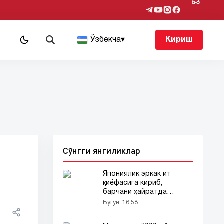
т
Ўзбекча
▾
Кириш
Сўнгги янгиликлар
Япониялик эркак ит
қиёфасига кириб,
барчани ҳайратда
қолдирди
Бугун, 16:58