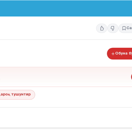
Са
Обуна 
ароқ тушунтир