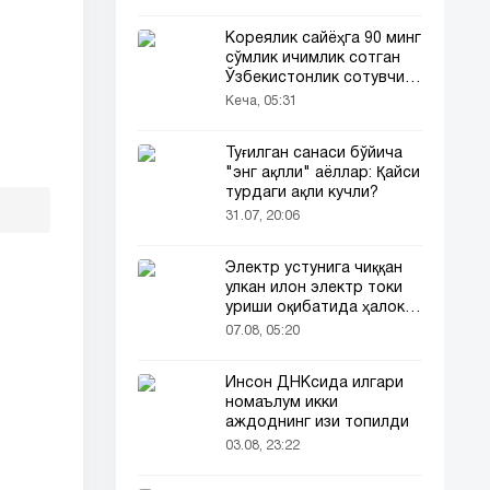
Кореялик сайёҳга 90 минг
сўмлик ичимлик сотган
Ўзбекистонлик сотувчи
Корея телевидениясида
Кеча, 05:31
ҳам ёритилди
Туғилган санаси бўйича
"энг ақлли" аёллар: Қайси
турдаги ақли кучли?
31.07, 20:06
Электр устунига чиққан
улкан илон электр токи
уриши оқибатида ҳалок
бўлди
07.08, 05:20
Инсон ДНКсида илгари
номаълум икки
аждоднинг изи топилди
03.08, 23:22