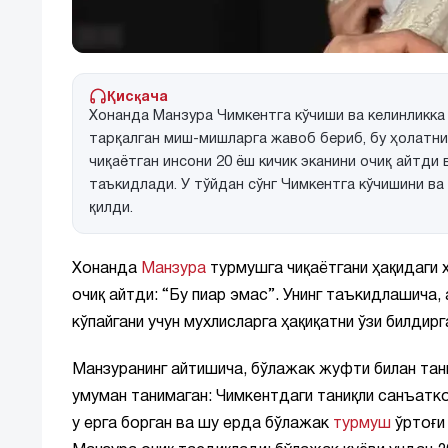
Қисқача
Хонанда Манзура Чимкентга кўчиши ва келинликка
тарқалган миш-мишларга жавоб бериб, бу ҳолатни
чиқаётган инсони 20 ёш кичик эканини очиқ айтди
таъкидлади. У тўйдан сўнг Чимкентга кўчишини в
қилди.
Хонанда
Манзура
турмушга чиқаётгани ҳақидаги х
очиқ айтди: “Бу пиар эмас”. Унинг таъкидлашича,
кўпайгани учун мухлисларга ҳақиқатни ўзи билдирг
Манзуранинг айтишича, бўлажак жуфти билан та
умуман танимаган: Чимкентдаги таниқли санъатк
у ерга борган ва шу ерда бўлажак
турмуш
ўртоғи 