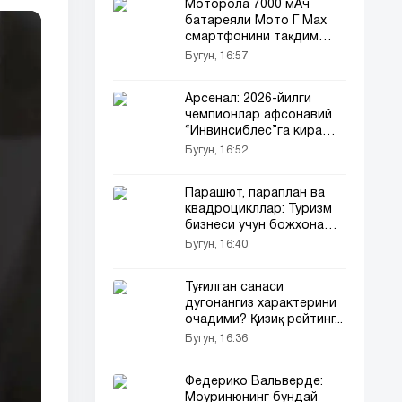
Моторола 7000 мАч
батареяли Мото Г Max
смартфонини тақдим
этди
Бугун, 16:57
Арсенал: 2026-йилги
чемпионлар афсонавий
“Инвинсиблес”га кира
оладими?
Бугун, 16:52
Парашют, параплан ва
квадроцикллар: Туризм
бизнеси учун божхона
имтиёзлари берилади
Бугун, 16:40
Туғилган санаси
дугонангиз характерини
очадими? Қизиқ рейтинг...
Бугун, 16:36
Федерико Вальверде:
Моуринюнинг бундай