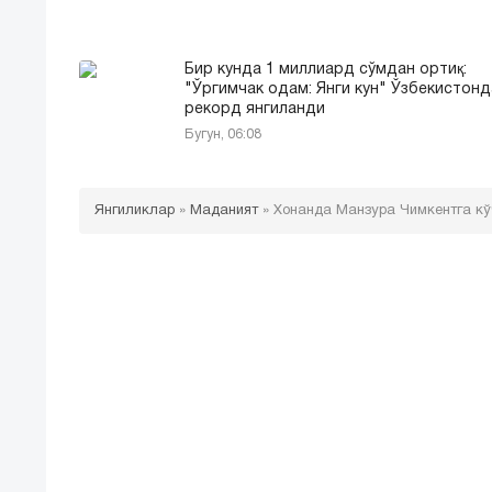
Бир кунда 1 миллиард сўмдан ортиқ:
"Ўргимчак одам: Янги кун" Ўзбекистонд
рекорд янгиланди
Бугун, 06:08
Янгиликлар
»
Маданият
»
Хонанда Манзура Чимкентга кў