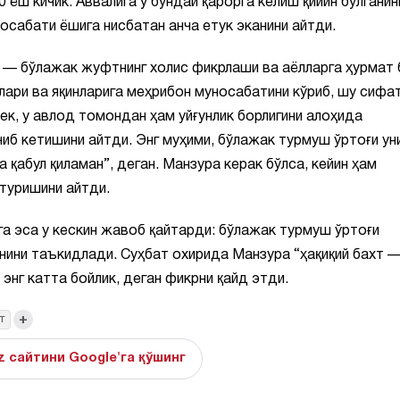
 ёш кичик. Аввалига у бундай қарорга келиш қийин бўлганин
осабати ёшига нисбатан анча етук эканини айтди.
и — бўлажак жуфтнинг холис фикрлаши ва аёлларга ҳурмат 
ллари ва яқинларига меҳрибон муносабатини кўриб, шу сифа
ек, у авлод томондан ҳам уйғунлик борлигини алоҳида
иб кетишини айтди. Энг муҳими, бўлажак турмуш ўртоғи ун
 қабул қиламан”, деган. Манзура керак бўлса, кейин ҳам
 туришини айтди.
а эса у кескин жавоб қайтарди: бўлажак турмуш ўртоғи
анини таъкидлади. Суҳбат охирида Манзура “ҳақиқий бахт 
 энг катта бойлик, деган фикрни қайд этди.
+
т
z сайтини Google'га қўшинг