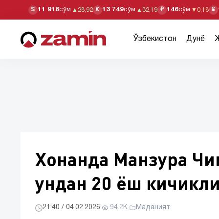
11 916
сўм
13 749
сўм
146
сўм
$
€
₽
¥
▲
28,92
▲
32,19
▼
0,18
Ўзбекистон
Дунё
Хонанда Манзура Чи
ундан 20 ёш кичикл
21:40 / 04.02.2026
·
94.2K
·
Маданият