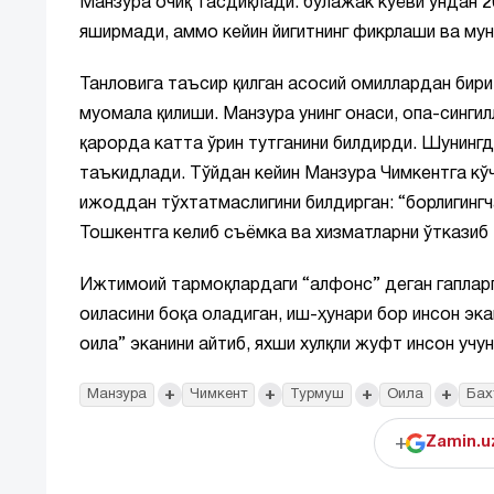
Манзура очиқ тасдиқлади: бўлажак куёви ундан 20
яширмади, аммо кейин йигитнинг фикрлаши ва мун
Танловига таъсир қилган асосий омиллардан бир
муомала қилиши. Манзура унинг онаси, опа-синги
қарорда катта ўрин тутганини билдирди. Шунингд
таъкидлади. Тўйдан кейин Манзура Чимкентга кўч
ижоддан тўхтатмаслигини билдирган: “борлигингча
Тошкентга келиб съёмка ва хизматларни ўтказиб
Ижтимоий тармоқлардаги “алфонс” деган гапларг
оиласини боқа оладиган, иш-ҳунари бор инсон эк
оила” эканини айтиб, яхши хулқли жуфт инсон учун
+
+
+
+
Манзура
Чимкент
Турмуш
Оила
Бах
+
Zamin.u