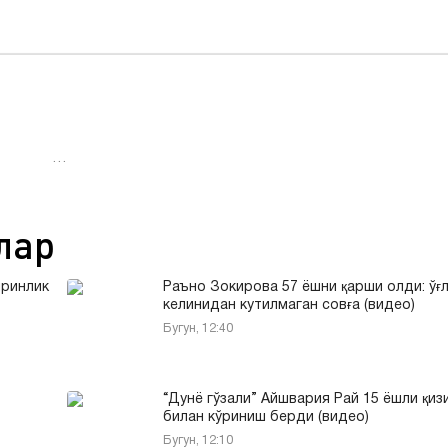
…
лар
иринлик
Раъно Зокирова 57 ёшни қарши олди: ўғл
келинидан кутилмаган совға (видео)
Бугун, 12:40
“Дунё гўзали” Айшвария Рай 15 ёшли қиз
)
билан кўриниш берди (видео)
Бугун, 12:10