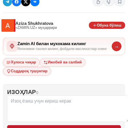
Aziza Shukhratova
Обуна бўлиш
«ZAMIN.UZ»
муҳаррири
Zamin AI билан мухокама килинг
→
Янгиликни тахлил килинг, фойдали маслихатлар олинг
Хулоса чиқар
Ижобий ва салбий
Соддароқ тушунтир
ИЗОҲЛАР
0