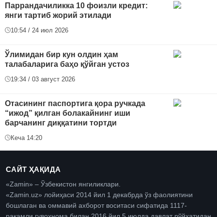
Паррандачиликка 10 фоизли кредит:
янги тартиб жорий этилади
10:54 / 24 июл 2026
Ўлимидан бир кун олдин ҳам
талабаларига баҳо қўйган устоз
19:34 / 03 август 2026
Отасининг паспортига қора ручкада
“ижод” қилган болакайнинг иши
барчанинг диққатини тортди
Кеча 14:20
САЙТ ҲАҚИДА
«Zamin» – Ўзбекистон янгиликлари.
«Zamin.uz» лойиҳаси 2014 йил 1 декабрда ўз фаолиятини
бошлаган ва оммавий ахборот воситаси сифатида 1117-
рақамли гувоҳнома билан 2016 йил 5 июлда давлат рўйхатидан