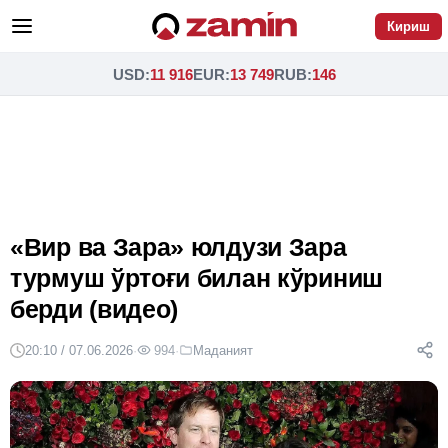
Кириш
USD
:
11 916
EUR
:
13 749
RUB
:
146
«Вир ва Зара» юлдузи Зара
турмуш ўртоғи билан кўриниш
берди (видео)
20:10 / 07.06.2026
·
994
·
Маданият