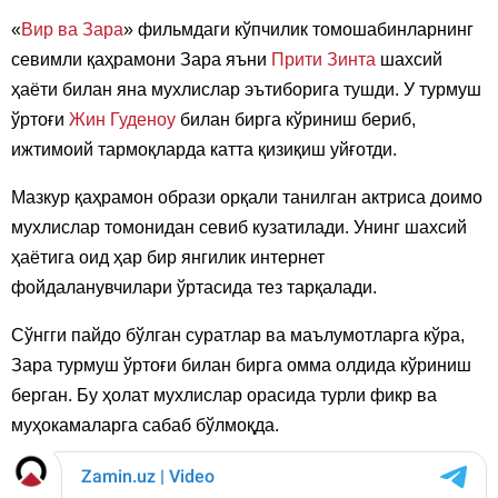
«
Вир ва Зара
» фильмдаги кўпчилик томошабинларнинг
севимли қаҳрамони Зара яъни
Прити Зинта
шахсий
ҳаёти билан яна мухлислар эътиборига тушди. У турмуш
ўртоғи
Жин Гуденоу
билан бирга кўриниш бериб,
ижтимоий тармоқларда катта қизиқиш уйғотди.
Мазкур қаҳрамон образи орқали танилган актриса доимо
мухлислар томонидан севиб кузатилади. Унинг шахсий
ҳаётига оид ҳар бир янгилик интернет
фойдаланувчилари ўртасида тез тарқалади.
Сўнгги пайдо бўлган суратлар ва маълумотларга кўра,
Зара турмуш ўртоғи билан бирга омма олдида кўриниш
берган. Бу ҳолат мухлислар орасида турли фикр ва
муҳокамаларга сабаб бўлмоқда.