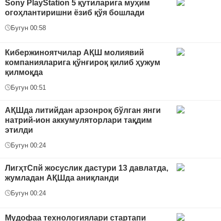
Sony PlayStation 5 қутиларига муҳим
огоҳлантиришни ёзиб қўя бошлади
Бугун 00:58
Кибержиноятчилар АҚШ молиявий
компанияларига қўнғироқ қилиб ҳужум
қилмоқда
Бугун 00:51
АҚШда литийдан арзонроқ бўлган янги
натрий-ион аккумуляторлари тақдим
этилди
Бугун 00:24
ЛигҳтСпй жосуслик дастури 13 давлатда,
жумладан АҚШда аниқланди
Бугун 00:24
Мудофаа технологиялари стартапи