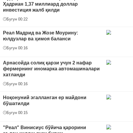
Ҳадриан 1,37 миллиард доллар
инвестиция жалб қилди
Бугун 00:22
Реал Мадрид ва Жозе Моурину:
юлдузлар ва ҳимоя баланси
Бугун 00:16
Арнасойда солиқ қарзи учун 2 нафар
фермернинг иномарка автомашиналари
хатланди
Бугун 00:16
Ноқонуний эгалланган ер майдони
бўшатилди
Бугун 00:15
"Реал" Винисиус бўйича қарорини