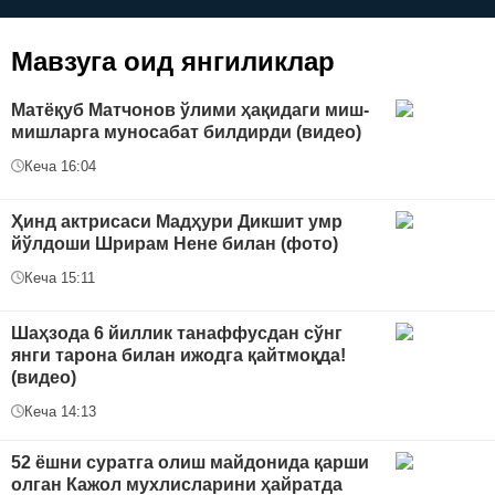
керак?
Мавзуга оид янгиликлар
Матёқуб Матчонов ўлими ҳақидаги миш-
мишларга муносабат билдирди (видео)
Кеча 16:04
Ҳинд актрисаси Мадҳури Дикшит умр
йўлдоши Шрирам Нене билан (фото)
Кеча 15:11
Шаҳзода 6 йиллик танаффусдан сўнг
янги тарона билан ижодга қайтмоқда!
(видео)
Кеча 14:13
52 ёшни суратга олиш майдонида қарши
олган Кажол мухлисларини ҳайратда