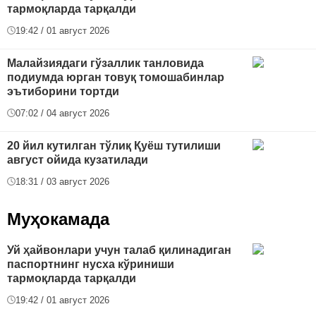
тармоқларда тарқалди
19:42 / 01 август 2026
Малайзиядаги гўзаллик танловида
подиумда юрган товуқ томошабинлар
эътиборини тортди
07:02 / 04 август 2026
20 йил кутилган тўлиқ Қуёш тутилиши
август ойида кузатилади
18:31 / 03 август 2026
Муҳокамада
Уй ҳайвонлари учун талаб қилинадиган
паспортнинг нусха кўриниши
тармоқларда тарқалди
19:42 / 01 август 2026