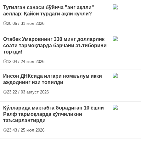
Туғилган санаси бўйича "энг ақлли"
аёллар: Қайси турдаги ақли кучли?
20:06 / 31 июл 2026
Отабек Умаровнинг 330 минг долларлик
соати тармоқларда барчани эътиборини
тортди!
12:04 / 24 июл 2026
Инсон ДНКсида илгари номаълум икки
аждоднинг изи топилди
23:22 / 03 август 2026
Қўлларида мактабга борадиган 10 ёшли
Ралф тармоқларда кўпчиликни
таъсирлантирди
23:43 / 25 июл 2026