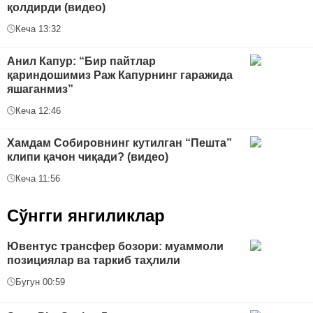
қолдирди (видео)
Кеча 13:32
Анил Капур: “Бир пайтлар
қариндошимиз Раж Капурнинг гаражида
яшаганмиз”
Кеча 12:46
Хамдам Собировнинг кутилган “Пешта”
клипи қачон чиқади? (видео)
Кеча 11:56
Сўнгги янгиликлар
Ювентус трансфер бозори: муаммоли
позициялар ва таркиб таҳлили
Бугун 00:59