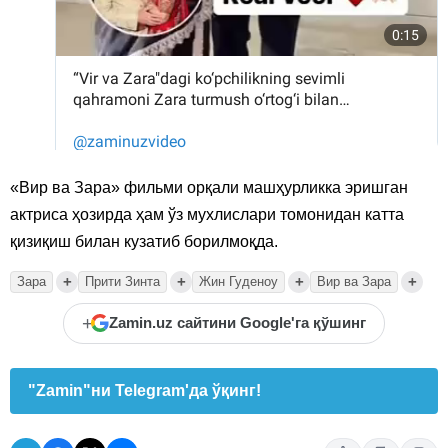
«Вир ва Зара» фильми орқали машҳурликка эришган
актриса ҳозирда ҳам ўз мухлислари томонидан катта
қизиқиш билан кузатиб борилмоқда.
+
+
+
+
Зара
Прити Зинта
Жин Гуденоу
Вир ва Зара
+
Zamin.uz сайтини Google'га қўшинг
"Zamin"ни Telegram'да ўқинг!