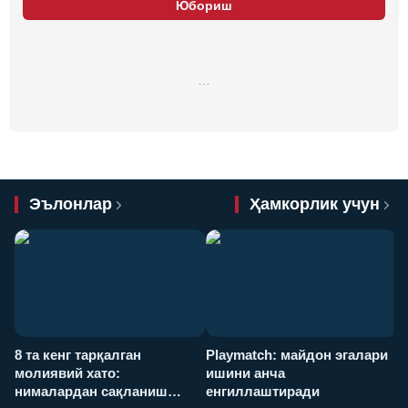
Юбориш
…
Эълонлар
Ҳамкорлик учун
8 та кенг тарқалган
Playmatch: майдон эгалари
P
молиявий хато:
ишини анча
у
нималардан сақланиш
енгиллаштиради
х