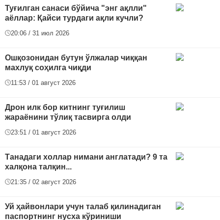
Туғилган санаси бўйича "энг ақлли"
аёллар: Қайси турдаги ақли кучли?
20:06 / 31 июл 2026
Ошқозонидан бутун ўлжалар чиққан
махлуқ соҳилга чиқди
11:53 / 01 август 2026
Дрон илк бор китнинг туғилиш
жараёнини тўлиқ тасвирга олди
23:51 / 01 август 2026
Танадаги холлар нимани англатади? 9 та
халқона талқин...
21:35 / 02 август 2026
Уй ҳайвонлари учун талаб қилинадиган
паспортнинг нусха кўриниши