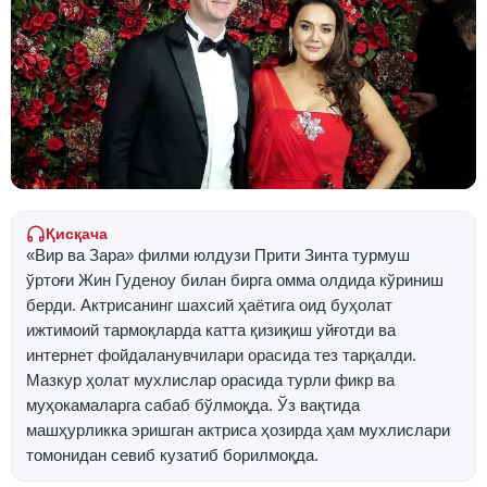
Қисқача
«Вир ва Зара» филми юлдузи Прити Зинта турмуш
ўртоғи Жин Гуденоу билан бирга омма олдида кўриниш
берди. Актрисанинг шахсий ҳаётига оид буҳолат
ижтимоий тармоқларда катта қизиқиш уйғотди ва
интернет фойдаланувчилари орасида тез тарқалди.
Мазкур ҳолат мухлислар орасида турли фикр ва
муҳокамаларга сабаб бўлмоқда. Ўз вақтида
машҳурликка эришган актриса ҳозирда ҳам мухлислари
томонидан севиб кузатиб борилмоқда.