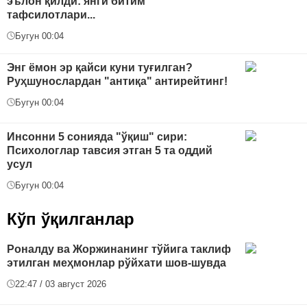
эълон қилди: янги битим
тафсилотлари...
Бугун 00:04
Энг ёмон эр қайси куни туғилган?
Руҳшунослардан "антиқа" антирейтинг!
Бугун 00:04
Инсонни 5 сонияда "ўқиш" сири:
Психологлар тавсия этган 5 та оддий
усул
Бугун 00:04
Кўп ўқилганлар
Роналду ва Жоржинанинг тўйига таклиф
этилган меҳмонлар рўйхати шов-шувда
22:47 / 03 август 2026