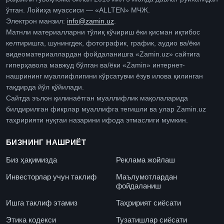
ўтган. Лойиҳа муассиси — «ALLTEN» МЧЖ.
Электрон манзил:
info@zamin.uz
.
Матнли материалларни тўлиқ кўчириш ёки қисман иқтибос
келтиришга, шунингдек, фотографик, график, аудио ва/ёки
видеоматериаллардан фойдаланишга «Zamin.uz» сайтига
гиперҳавола мавжуд бўлган ва/ёки «Zamin» интернет-
нашрининг муаллифлигини кўрсатувчи ёзув илова қилинган
тақдирда йўл қўйилади.
Сайтда эълон қилинаётган муаллифлик мақолаларида
билдирилган фикрлар муаллифга тегишли ва улар Zamin.uz
таҳририяти нуқтаи назарини ифода этмаслиги мумкин.
БИЗНИНГ НАШРИЁТ
Биз ҳақимизда
Реклама жойлаш
Инвесторлар учун таклиф
Маълумотлардан
фойдаланиш
Ишга таклиф этамиз
Таҳририят сиёсати
Этика кодекси
Тузатишлар сиёсати