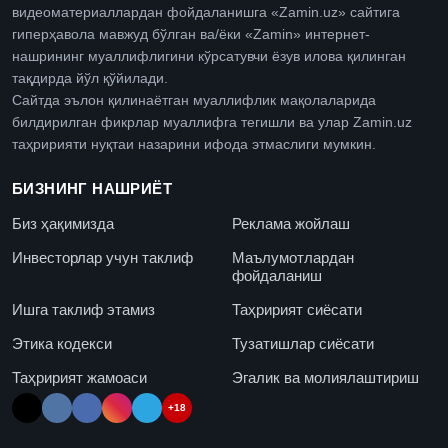
видеоматериаллардан фойдаланишга «Zamin.uz» сайтига
гиперҳавола мавжуд бўлган ва/ёки «Zamin» интернет-
нашрининг муаллифлигини кўрсатувчи ёзув илова қилинган
тақдирда йўл қўйилади.
Сайтда эълон қилинаётган муаллифлик мақолаларида
билдирилган фикрлар муаллифга тегишли ва улар Zamin.uz
таҳририяти нуқтаи назарини ифода этмаслиги мумкин.
БИЗНИНГ НАШРИЁТ
Биз ҳақимизда
Реклама жойлаш
Инвесторлар учун таклиф
Маълумотлардан
фойдаланиш
Ишга таклиф этамиз
Таҳририят сиёсати
Этика кодекси
Тузатишлар сиёсати
Таҳририят жамоаси
Эгалик ва молиялаштириш
+18