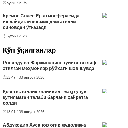
Бугун 05:05
Креиос Спасе Ер атмосферасида
ишлайдиган космик двигателни
синовдан ўтказади
Бугун 04:28
Кўп ўқилганлар
Роналду ва Жоржинанинг тўйига таклиф
этилган меҳмонлар рўйхати шов-шувда
22:47 / 03 август 2026
Қозоғистонлик келиннинг маҳр учун
кутилмаган талаби барчани ҳайратга
солди
18:01 / 06 август 2026
Абдуқодир Ҳусанов оғир жудоликка