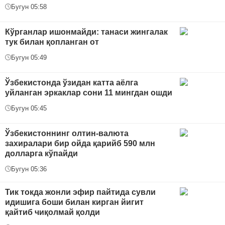
Бугун 05:58
Кўрганлар ишонмайди: танаси жингалак
тук билан қопланган от
Бугун 05:49
Ўзбекистонда ўзидан катта аёлга
уйланган эркаклар сони 11 мингдан ошди
Бугун 05:45
Ўзбекистоннинг олтин-валюта
захиралари бир ойда қарийб 590 млн
долларга кўпайди
Бугун 05:36
Тик токда жонли эфир пайтида сувли
идишига боши билан кирган йигит
қайтиб чиқолмай қолди