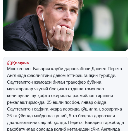
Қисқача
Мюнхеннинг Бавария клуби дарвозабони Даниел Перетз
Англияда фаолиятини давом эттиришга яқин турибди.
Саутгемптон жамоаси билан трансфер бўйича
музокаралар якуний босқичга етди ва томонлар
келишувни шу ҳафта охиригача расмийлаштиришни
режалаштирмоқда. 25 ёшли посбон, январ ойида
Саутгемптон сафига ижара асосида қўшилган, ҳозиргача
26 та ўйинда майдонга тушиб, 9 та баҳсда дарвозаси
дахлсизлигини сақлаб қолди. Перетз, Бавария таркибида
рақобатчилар соясида қолиб кетганидан сўнг, Англияда