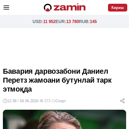
Кириш
USD
:
11 952
EUR
:
13 780
RUB
:
145
Бавария дарвозабони Даниел
Перетз жамоани бутунлай тарк
этмоқда
12:38 / 04.06.2026
·
273
·
Спорт