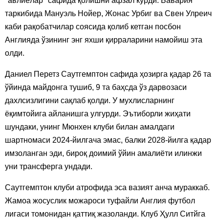
"авлиёлар" сафида қолишни афзал кўрди. Бавария
таркибида Мануэль Нойер, Жонас Урбиг ва Свен Улреич
каби рақобатчилар соясида қолиб кетган посбон
Англияда ўзининг энг яхши қирраларини намойиш эта
олди.
Даниел Перетз Саутгемптон сафида ҳозирга қадар 26 та
ўйинда майдонга тушиб, 9 та баҳсда ўз дарвозаси
дахлсизлигини сақлаб қолди. У мухлисларнинг
ёқимтойига айланишга улгурди. Эътиборли жиҳати
шундаки, унинг Мюнхен клуби билан амалдаги
шартномаси 2024-йилгача эмас, балки 2028-йилга қадар
имзоланган эди, бироқ доимий ўйин амалиёти илинжи
уни трансферга ундади.
Саутгемптон клуби атрофида эса вазият анча мураккаб.
Жамоа жосуслик можароси туфайли Англия футбол
лигаси томонидан қаттиқ жазоланди. Клуб Ҳулл Ситйга