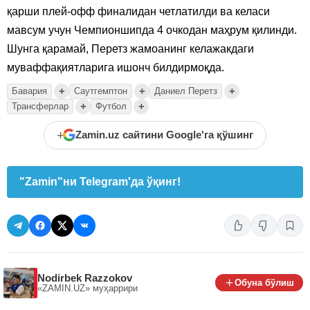
қарши плей-офф финалидан четлатилди ва келаси
мавсум учун Чемпионшипда 4 очкодан маҳрум қилинди.
Шунга қарамай, Перетз жамоанинг келажакдаги
муваффақиятларига ишонч билдирмоқда.
+
+
+
Бавария
Саутгемптон
Даниел Перетз
+
+
Трансферлар
Футбол
+
Zamin.uz сайтини Google'га қўшинг
"Zamin"ни Telegram'да ўқинг!
Nodirbek Razzokov
Обуна бўлиш
«ZAMIN.UZ»
муҳаррири