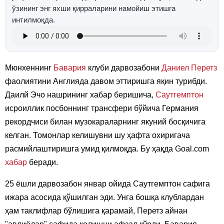
ўзининг энг яхши қирраларини намойиш этишга
интилмоқда.
Мюнхеннинг
Бавария
клуби дарвозабони
Даниел Перетз
фаолиятини Англияда давом эттиришга яқин турибди.
Даилй Эчо нашрининг хабар беришича,
Саутгемптон
исроиллик посбоннинг трансфери бўйича Германия
рекордчиси билан музокараларнинг якуний босқичига
келган. Томонлар келишувни шу ҳафта охиригача
расмийлаштиришга умид қилмоқда. Бу ҳақда Goal.com
хабар
беради.
25 ёшли дарвозабон январ ойида Саутгемптон сафига
ижара асосида қўшилган эди. Унга бошқа клублардан
ҳам таклифлар бўлишига қарамай, Перетз айнан