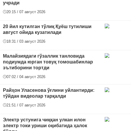
учради
20:15 / 07 август 2026
20 йил кутилган тўлиқ Қуёш тутилиши
август ойида кузатилади
18:31 / 03 август 2026
Малайзиядаги гўзаллик танловида
подиумда юрган товуқ томошабинлар
эътиборини тортди
07:02 / 04 август 2026
Райҳон Уласенова ўғлини уйлантирди:
тўйдан видеолар тарқалди
21:51 / 07 август 2026
Электр устунига чиққан улкан илон
электр токи уриши оқибатида ҳалок