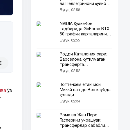
ва Пеллегринони қўйиб
юборишга тайёр
Бугун, 02:58
NVIDIA ҚуакеКон
тадбирида GeForce RTX
50 график карталарини
тавсия этилган нархда
Бугун, 02:55
сотади
Родри Каталония сари:
Барселона кутилмаган
трансферга
яқинлашмоқда
Бугун, 02:52
Тоттенхем етакчиси
Миккй ван де Вен клубда
лва
ўз
қолади
г
Бугун, 02:34
Рома ва Жан Перо
Гасперини учрашуви:
трансферлар сабабли
б