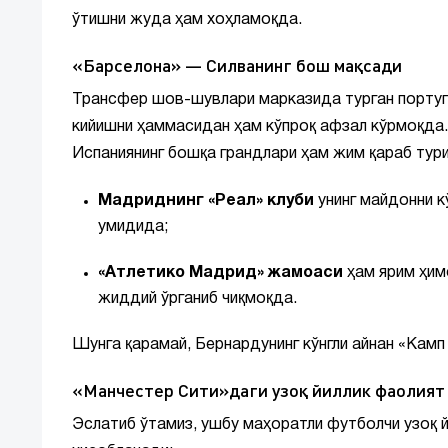
ўтишни жуда ҳам хоҳламоқда.
«Барселона» — Силванинг бош мақсади
Трансфер шов-шувлари марказида турган португа
кийишни ҳаммасидан ҳам кўпроқ афзал кўрмоқда.
Испаниянинг бошқа грандлари ҳам жим қараб тури
Мадриднинг «Реал» клуби
унинг майдонни к
умидида;
«Атлетико Мадрид» жамоаси
ҳам ярим ҳим
жиддий ўрганиб чиқмоқда.
Шунга қарамай, Бернардунинг кўнгли айнан «Камп
«Манчестер Сити»даги узоқ йиллик фаолият 
Эслатиб ўтамиз, ушбу маҳоратли футболчи узоқ 