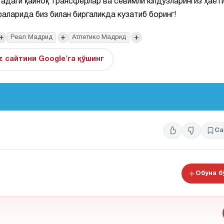
игадаги қайноқ трансферлар ва севимли юлдузларингиз ҳаёт
аларида биз билан биргаликда кузатиб боринг!
+
+
+
Реал Мадрид
Атлетико Мадрид
z сайтини Google'га қўшинг
Са
Обуна 