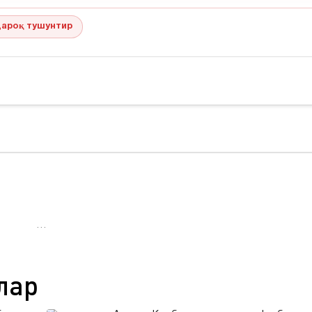
ароқ тушунтир
…
лар