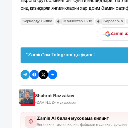
Европа футболининг энг сўнгги инсайдлари, Ла Л
оид қизиқарли янгиликларни ҳар доим Замин саҳиф
+
+
Бернарду Силва
Манчестер Сити
Барселона
+
Zamin.u
"Zamin"ни Telegram'да ўқинг!
Shuhrat Razzakov
«ZAMIN.UZ»
муҳаррири
Zamin AI билан мухокама килинг
Янгиликни тахлил килинг, фойдали маслихатлар олинг