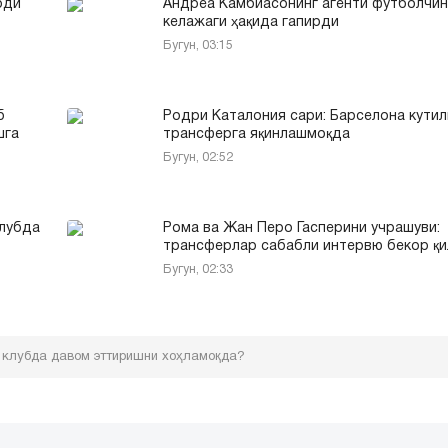
бди
Андреа Камбиасонинг агенти футболчин
келажаги ҳақида гапирди
Бугун, 03:15
б
Родри Каталония сари: Барселона кути
шга
трансферга яқинлашмоқда
Бугун, 02:52
клубда
Рома ва Жан Перо Гасперини учрашуви:
трансферлар сабабли интервю бекор қ
Бугун, 02:33
 клубда давом эттиришни хоҳламоқда?