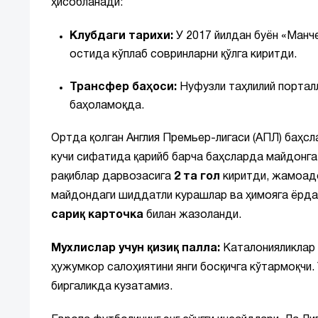
ҳисобланади:
Клубдаги тарихи:
У 2017 йилдан буён «Манч
остида кўплаб совринларни қўлга киритди.
Трансфер баҳоси:
Нуфузли таҳлилий порталл
баҳоламоқда.
Ортда қолган Англия Премьер-лигаси (АПЛ) баҳс
кучи сифатида қарийб барча баҳсларда майдонг
рақиблар дарвозасига
2 та гол
киритди, жамоа
майдондаги шиддатли курашлар ва ҳимояга ёрд
сариқ карточка
билан жазоланди.
Мухлислар учун қизиқ палла:
Каталонияликлар 
ҳужумкор салоҳиятини янги босқичга кўтармоқчи.
биргаликда кузатамиз.