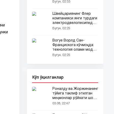
интервю бекор қилинди
Бугун, 02:33
Швейцариянинг Флер
компанияси янги турдаги
электродвелопесипедни
ини
тақдим этди
Бугун, 02:25
унки
Вогуе Ворлд Сан-
Францискога кўчмоқда:
технология олами мода
чўққисида
Бугун, 02:25
Кўп ўқилганлар
Роналду ва Жоржинанинг
тўйига таклиф этилган
меҳмонлар рўйхати шов-
шувда
03.08, 22:47