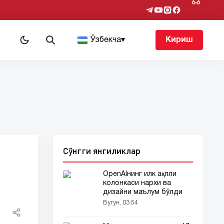
т
Ўзбекча
▾
Кириш
Сўнгги янгиликлар
OpenAIнинг илк ақлли
колонкаси нархи ва
дизайни маълум бўлди
Бугун, 03:54