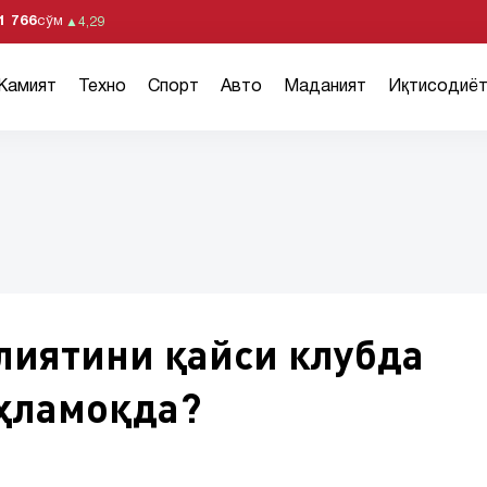
1 766
сўм
▲
4,29
Жамият
Техно
Спорт
Авто
Маданият
Иқтисодиё
лиятини қайси клубда
ҳламоқда?