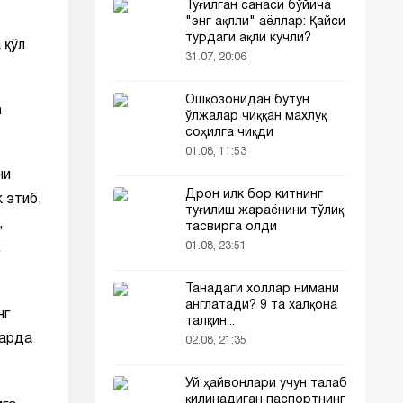
Туғилган санаси бўйича
"энг ақлли" аёллар: Қайси
турдаги ақли кучли?
 қўл
31.07, 20:06
Ошқозонидан бутун
а
ўлжалар чиққан махлуқ
соҳилга чиқди
01.08, 11:53
чи
Дрон илк бор китнинг
 этиб,
туғилиш жараёнини тўлиқ
,
тасвирга олди
01.08, 23:51
а
Танадаги холлар нимани
англатади? 9 та халқона
нг
талқин...
ларда
02.08, 21:35
Уй ҳайвонлари учун талаб
қилинадиган паспортнинг