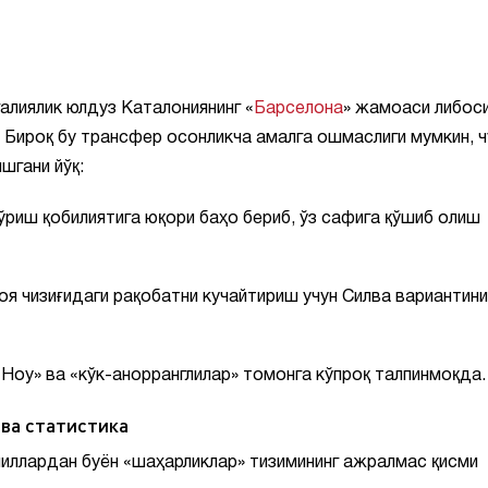
лиялик юлдуз Каталониянинг «
Барселона
» жамоаси либос
 Бироқ бу трансфер осонликча амалга ошмаслиги мумкин, ч
шгани йўқ:
ўриш қобилиятига юқори баҳо бериб, ўз сафига қўшиб олиш
оя чизиғидаги рақобатни кучайтириш учун Силва вариантини
 Ноу» ва «кўк-анорранглилар» томонга кўпроқ талпинмоқда.
ва статистика
йиллардан буён «шаҳарликлар» тизимининг ажралмас қисми