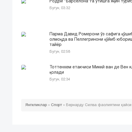
Родри "Барселона"га ўтишга яқин тури
Бугун, 03:32
Парма Давид Ромерони ўз сафига қўши
олмоқда ва Пеллегринони қўйиб юбори
тайёр
Бугун, 02:58
Тоттенхем етакчиси Миккй ван де Вен 
қолади
Бугун, 02:34
Янгиликлар
»
Спорт
»
Бернарду Силва фаолиятини қайси