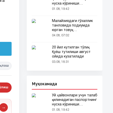
ига
нусха кўриниши
тармоқларда тарқалди
01.08, 19:42
Малайзиядаги гўзаллик
танловида подиумда
юрган товуқ
томошабинлар
04.08, 07:02
эътиборини тортди
20 йил кутилган тўлиқ
Қуёш тутилиши август
ойида кузатилади
03.08, 18:31
қлаш
Муҳокамада
бўлиш
Уй ҳайвонлари учун талаб
қилинадиган паспортнинг
нусха кўриниши
→
тармоқларда тарқалди
01.08, 19:42