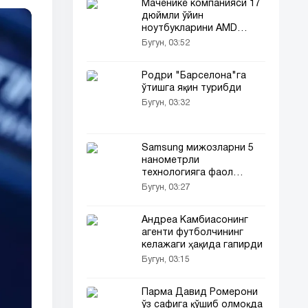
Маченике компанияси 17
дюймли ўйин
ноутбукларини AMD
платформасига ўтказди
Бугун, 03:52
Родри "Барселона"га
ўтишга яқин турибди
Бугун, 03:32
Samsung мижозларни 5
нанометрли
технологияга фаол
ўтказмоқда
Бугун, 03:27
Андреа Камбиасонинг
агенти футболчининг
келажаги ҳақида гапирди
Бугун, 03:15
Парма Давид Ромерони
ўз сафига қўшиб олмоқда