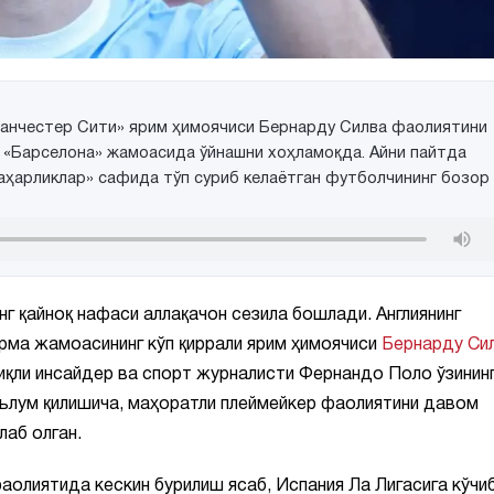
Манчестер Сити» ярим ҳимоячиси Бернарду Силва фаолиятини
а «Барселона» жамоасида ўйнашни хоҳламоқда. Айни пайтда
аҳарликлар» сафида тўп суриб келаётган футболчининг бозор
 қайноқ нафаси аллақачон сезила бошлади. Англиянинг
ерма жамоасининг кўп қиррали ярим ҳимоячиси
Бернарду Си
ниқли инсайдер ва спорт журналисти Фернандо Поло ўзинин
лум қилишича, маҳоратли плеймейкер фаолиятини давом
лаб олган.
олиятида кескин бурилиш ясаб, Испания Ла Лигасига кўчи