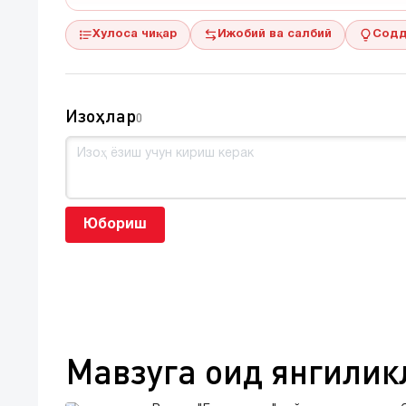
Хулоса чиқар
Ижобий ва салбий
Содд
Изоҳлар
0
Юбориш
Мавзуга оид янгилик