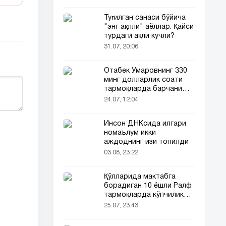
Туғилган санаси бўйича
"энг ақлли" аёллар: Қайси
турдаги ақли кучли?
31.07, 20:06
Отабек Умаровнинг 330
минг долларлик соати
тармоқларда барчани
эътиборини тортди!
24.07, 12:04
Инсон ДНКсида илгари
номаълум икки
аждоднинг изи топилди
03.08, 23:22
Қўлларида мактабга
борадиган 10 ёшли Ралф
тармоқларда кўпчиликни
таъсирлантирди
25.07, 23:43