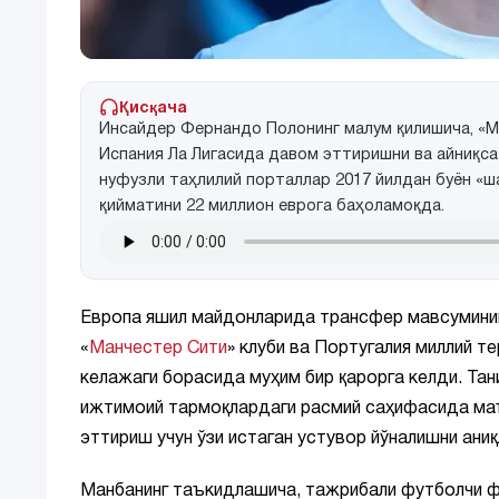
Қисқача
Инсайдер Фернандо Полонинг малум қилишича, «
Испания Ла Лигасида давом эттиришни ва айниқс
нуфузли таҳлилий порталлар 2017 йилдан буён «ш
қийматини 22 миллион еврога баҳоламоқда.
Европа яшил майдонларида трансфер мавсумининг
«
Манчестер Сити
» клуби ва Португалия миллий т
келажаги борасида муҳим бир қарорга келди. Та
ижтимоий тармоқлардаги расмий саҳифасида маъ
эттириш учун ўзи истаган устувор йўналишни аниқ
Манбанинг таъкидлашича, тажрибали футболчи фа