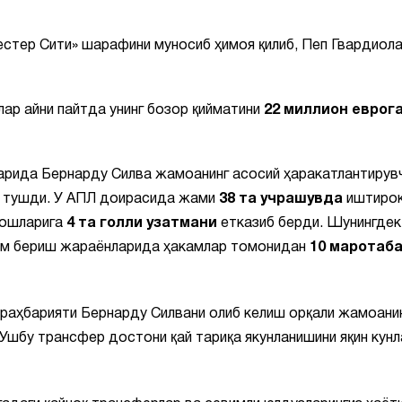
естер Сити» шарафини муносиб ҳимоя қилиб, Пеп Гвардиола
ар айни пайтда унинг бозор қийматини
22 миллион еврог
ларида Бернарду Силва жамоанинг асосий ҳаракатлантирув
а тушди. У АПЛ доирасида жами
38 та учрашувда
иштирок
дошларига
4 та голли узатмани
етказиб берди. Шунингдек
ам бериш жараёнларида ҳакамлар томонидан
10 маротаб
раҳбарияти Бернарду Силвани олиб келиш орқали жамоани
 Ушбу трансфер достони қай тариқа якунланишини яқин кун