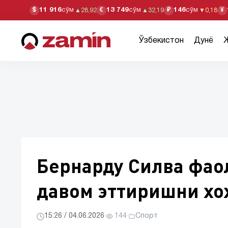
11 916
сўм
13 749
сўм
146
сўм
$
€
₽
¥
▲
28,92
▲
32,19
▼
0,18
Ўзбекистон
Дунё
Бернарду Силва фао
давом эттиришни хо
15:26 / 04.06.2026
·
144
·
Спорт