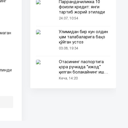
инг
Паррандачиликка 10
фоизли кредит: янги
тартиб жорий этилади
24.07, 10:54
Ўлимидан бир кун олдин
лмаган
ҳам талабаларига баҳо
қўйган устоз
03.08, 19:34
Отасининг паспортига
қора ручкада “ижод”
илинди
қилган болакайнинг иши
барчанинг диққатини
Кеча, 14:20
тортди