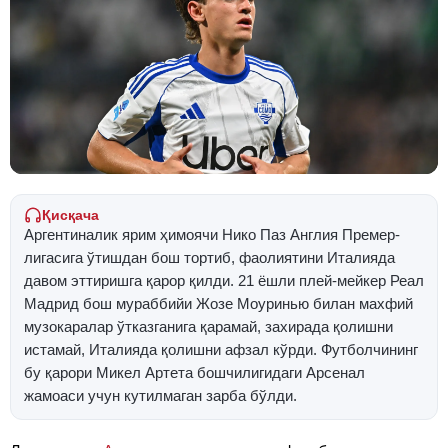
Қисқача
Аргентиналик ярим ҳимоячи Нико Паз Англия Премер-
лигасига ўтишдан бош тортиб, фаолиятини Италияда
давом эттиришга қарор қилди. 21 ёшли плей-мейкер Реал
Мадрид бош мураббийи Жозе Моуринью билан махфий
музокаралар ўтказганига қарамай, захирада қолишни
истамай, Италияда қолишни афзал кўрди. Футболчининг
бу қарори Микел Артета бошчилигидаги Арсенал
жамоаси учун кутилмаган зарба бўлди.