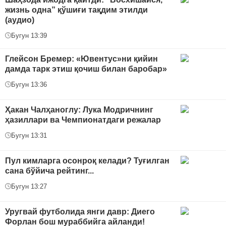
жизнь одна” қўшиғи тақдим этилди
(аудио)
Бугун 13:39
Глейсон Бремер: «Ювентус»ни қийин
дамда тарк этиш қочиш билан баробар»
Бугун 13:36
Ҳакан Чалҳаноглу: Лука Модричнинг
ҳазиллари ва Чемпионатдаги режалар
Бугун 13:31
Пул кимларга осонроқ келади? Туғилган
сана бўйича рейтинг...
Бугун 13:27
Уругвай футболида янги давр: Диего
Форлан бош мураббийга айланди!