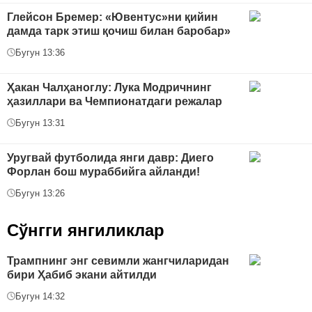
Глейсон Бремер: «Ювентус»ни қийин
дамда тарк этиш қочиш билан баробар»
Бугун 13:36
Ҳакан Чалҳаноглу: Лука Модричнинг
ҳазиллари ва Чемпионатдаги режалар
Бугун 13:31
Уругвай футболида янги давр: Диего
Форлан бош мураббийга айланди!
Бугун 13:26
Сўнгги янгиликлар
Трампнинг энг севимли жангчиларидан
бири Ҳабиб экани айтилди
Бугун 14:32