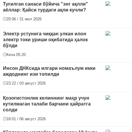
Туғилган санаси бўйича "энг ақлли"
аёллар: Қайси турдаги ақли кучли?
20:06 / 31 июл 2026
Электр устунига чиққан улкан илон
электр токи уриши оқибатида ҳалок
бўлди
Кеча 05:20
Инсон ДНКсида илгари номаълум икки
аждоднинг изи топилди
23:22 / 03 август 2026
Қозоғистонлик келиннинг маҳр учун
кутилмаган талаби барчани ҳайратга
солди
18:01 / 06 август 2026