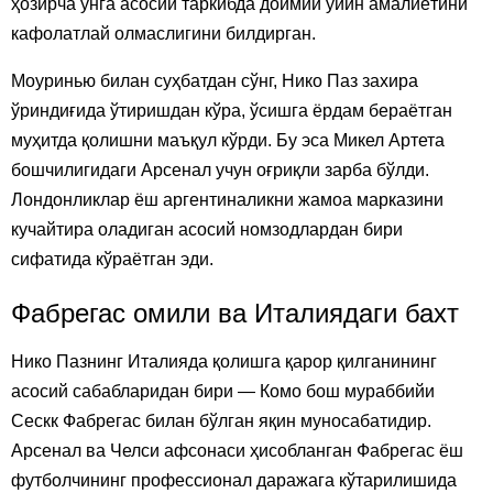
ҳозирча унга асосий таркибда доимий ўйин амалиётини
кафолатлай олмаслигини билдирган.
Моуринью билан суҳбатдан сўнг, Нико Паз захира
ўриндиғида ўтиришдан кўра, ўсишга ёрдам бераётган
муҳитда қолишни маъқул кўрди. Бу эса Микел Артета
бошчилигидаги Арсенал учун оғриқли зарба бўлди.
Лондонликлар ёш аргентиналикни жамоа марказини
кучайтира оладиган асосий номзодлардан бири
сифатида кўраётган эди.
Фабрегас омили ва Италиядаги бахт
Нико Пазнинг Италияда қолишга қарор қилганининг
асосий сабабларидан бири — Комо бош мураббийи
Сескк Фабрегас билан бўлган яқин муносабатидир.
Арсенал ва Челси афсонаси ҳисобланган Фабрегас ёш
футболчининг профессионал даражага кўтарилишида