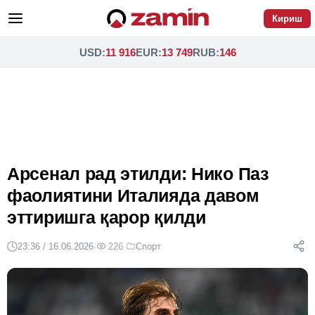
Кириш
USD
:
11 916
EUR
:
13 749
RUB
:
146
Арсенал рад этилди: Нико Паз
фаолиятини Италияда давом
эттиришга қарор қилди
23:36 / 16.06.2026
·
226
·
Спорт