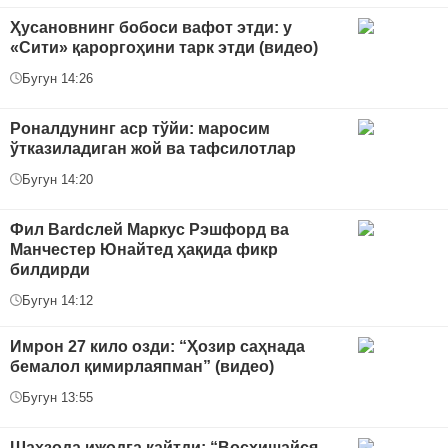
Ҳусановнинг бобоси вафот этди: у
«Сити» қароргоҳини тарк этди (видео)
Бугун 14:26
Роналдунинг аср тўйи: маросим
ўтказиладиган жой ва тафсилотлар
Бугун 14:20
Фил Bardслей Маркус Рэшфорд ва
Манчестер Юнайтед ҳақида фикр
билдирди
Бугун 14:12
Имрон 27 кило озди: “Ҳозир саҳнада
бемалол қимирлаяпман” (видео)
Бугун 13:55
Шаҳзода ижодга қайтди: “Восхишайся,