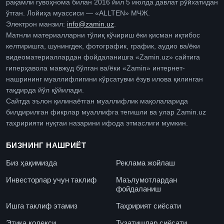
рақамли гувоҳнома билан 2016 йил 5 июлда давлат рўйхатидан
ўтган. Лойиҳа муассиси — «ALLTEN» МЧЖ.
Электрон манзил:
info@zamin.uz
.
Матнли материалларни тўлиқ кўчириш ёки қисман иқтибос
келтиришга, шунингдек, фотографик, график, аудио ва/ёки
видеоматериаллардан фойдаланишга «Zamin.uz» сайтига
гиперҳавола мавжуд бўлган ва/ёки «Zamin» интернет-
нашрининг муаллифлигини кўрсатувчи ёзув илова қилинган
тақдирда йўл қўйилади.
Сайтда эълон қилинаётган муаллифлик мақолаларида
билдирилган фикрлар муаллифга тегишли ва улар Zamin.uz
таҳририяти нуқтаи назарини ифода этмаслиги мумкин.
БИЗНИНГ НАШРИЁТ
Биз ҳақимизда
Реклама жойлаш
Инвесторлар учун таклиф
Маълумотлардан
фойдаланиш
Ишга таклиф этамиз
Таҳририят сиёсати
Этика кодекси
Тузатишлар сиёсати