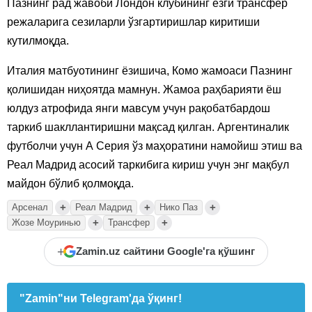
Пазнинг рад жавоби Лондон клубининг ёзги трансфер
режаларига сезиларли ўзгартиришлар киритиши
кутилмоқда.
Италия матбуотининг ёзишича, Комо жамоаси Пазнинг
қолишидан ниҳоятда мамнун. Жамоа раҳбарияти ёш
юлдуз атрофида янги мавсум учун рақобатбардош
таркиб шакллантиришни мақсад қилган. Аргентиналик
футболчи учун А Серия ўз маҳоратини намойиш этиш ва
Реал Мадрид асосий таркибига кириш учун энг мақбул
майдон бўлиб қолмоқда.
+
+
+
Арсенал
Реал Мадрид
Нико Паз
+
+
Жозе Моуринью
Трансфер
+
Zamin.uz сайтини Google'га қўшинг
"Zamin"ни Telegram'да ўқинг!