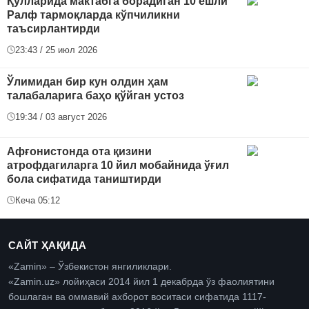
Қўлларида мактабга борадиган 10 ёшли
Ралф тармоқларда кўпчиликни
таъсирлантирди
23:43 / 25 июл 2026
Ўлимидан бир кун олдин ҳам
талабаларига баҳо қўйган устоз
19:34 / 03 август 2026
Афғонистонда ота қизини
атрофдагиларга 10 йил мобайнида ўғил
бола сифатида таништирди
Кеча 05:12
САЙТ ҲАҚИДА
«Zamin» – Ўзбекистон янгиликлари.
«Zamin.uz» лойиҳаси 2014 йил 1 декабрда ўз фаолиятини
бошлаган ва оммавий ахборот воситаси сифатида 1117-