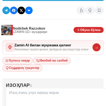
Nodirbek Razzokov
Обуна бўлиш
«ZAMIN.UZ»
муҳаррири
Zamin AI билан муҳокама қилинг
→
Янгиликни таҳлил қилинг, фойдали маслаҳатлар олинг
Хулоса чиқар
Ижобий ва салбий
Соддароқ тушунтир
ИЗОҲЛАР
0