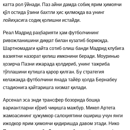
катта рол ўйнади. Паз айни дамда собиқ ярим ҳимоячи
қўл остида ўзини бахтли ҳис қилмоқда ва унинг
лойиҳасига содиқ қолишни истайди.
Реал Мадрид раҳбарияти ҳам футболчининг
ривожланишини диққат билан кузатиб бормоқда.
Шартномадаги қайта сотиб олиш банди Мадрид клубига
вазиятни назорат қилиш имконини беради. Моуринью
ҳозирча Пазни ижарада қолдириб, унинг тажриба
тўплашини кутишга қарор қилган. Бу стратегия
келажакда футболчини янада тайёр ҳолда Бернабеу
стадионига қайтаришга хизмат қилади.
Арсенал эса энди трансфер бозорида бошқа
вариантларни кўриб чиқишга мажбур. Микел Артета
жамоасининг ҳужумкор салоҳиятини ошириш учун янги
ижодкор ярим ҳимоячи қидиришда давом этади. Нико