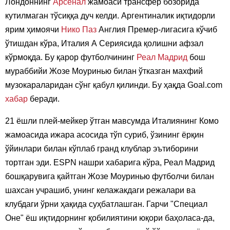
Лондоннинг
Арсенал
жамоаси трансфер бозорида
кутилмаган тўсиққа дуч келди. Аргентиналик иқтидорли
ярим ҳимоячи
Нико Паз
Англия Премер-лигасига кўчиб
ўтишдан кўра, Италия А Сериясида қолишни афзал
кўрмоқда. Бу қарор футболчининг
Реал Мадрид
бош
мураббийи Жозе Моуринью билан ўтказган махфий
музокараларидан сўнг қабул қилинди. Бу ҳақда Goal.com
хабар
беради.
21 ёшли плей-мейкер ўтган мавсумда Италиянинг Комо
жамоасида ижара асосида тўп суриб, ўзининг ёрқин
ўйинлари билан кўплаб гранд клублар эътиборини
тортган эди. ESPN нашри хабарига кўра, Реал Мадрид
бошқарувига қайтган Жозе Моуринью футболчи билан
шахсан учрашиб, унинг келажакдаги режалари ва
клубдаги ўрни ҳақида суҳбатлашган. Гарчи "Специал
Оне" ёш иқтидорнинг қобилиятини юқори баҳоласа-да,