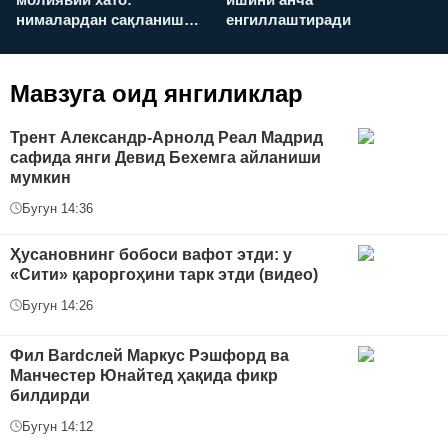
нималардан сақланиш
енгиллаштиради
х
керак?
Мавзуга оид янгиликлар
Трент Александр-Арнолд Реал Мадрид
сафида янги Девид Бехемга айланиши
мумкин
Бугун 14:36
Ҳусановнинг бобоси вафот этди: у
«Сити» қароргоҳини тарк этди (видео)
Бугун 14:26
Фил Bardслей Маркус Рэшфорд ва
Манчестер Юнайтед ҳақида фикр
билдирди
Бугун 14:12