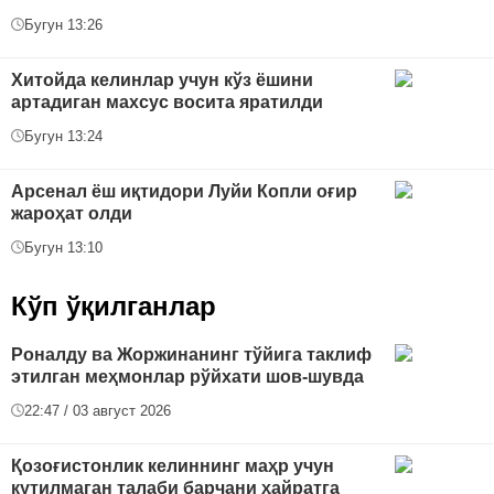
Бугун 13:26
Хитойда келинлар учун кўз ёшини
артадиган махсус восита яратилди
Бугун 13:24
Арсенал ёш иқтидори Луйи Копли оғир
жароҳат олди
Бугун 13:10
Кўп ўқилганлар
Роналду ва Жоржинанинг тўйига таклиф
этилган меҳмонлар рўйхати шов-шувда
22:47 / 03 август 2026
Қозоғистонлик келиннинг маҳр учун
кутилмаган талаби барчани ҳайратга