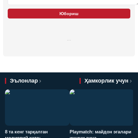
Юбориш
…
Эълонлар
Ҳамкорлик учун
8 та кенг тарқалган
Playmatch: майдон эгалари
P
молиявий хато:
ишини анча
у