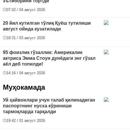
эътиборини тортди
07:02 / 04 август 2026
20 йил кутилган тўлиқ Қуёш тутилиши
август ойида кузатилади
18:31 / 03 август 2026
95 фоизлик гўзаллик: Америкалик
актриса Эмма Стоун дунёдаги энг гўзал
аёл деб топилди!
14:16 / 04 август 2026
Муҳокамада
Уй ҳайвонлари учун талаб қилинадиган
паспортнинг нусха кўриниши
тармоқларда тарқалди
19:42 / 01 август 2026