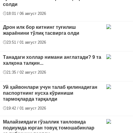
солди
18:01 / 06 август 2026
Дрон илк бор китнинг туғилиш
жараёнини тўлиқ тасвирга олди
23:51 / 01 август 2026
Танадаги холлар нимани англатади? 9 та
халқона талқин...
21:35 / 02 август 2026
Уй ҳайвонлари учун талаб қилинадиган
паспортнинг нусха кўриниши
тармоқларда тарқалди
19:42 / 01 август 2026
Малайзиядаги гўзаллик танловида
подиумда юрган товуқ томошабинлар