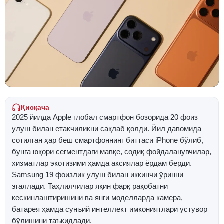
Қисқача
2025 йилда Apple глобал смартфон бозорида 20 фоиз
улуш билан етакчиликни сақлаб қолди. Йил давомида
сотилган ҳар беш смартфоннинг биттаси iPhone бўлиб,
бунга юқори сегментдаги мавқе, содиқ фойдаланувчилар,
хизматлар экотизими ҳамда аксиялар ёрдам берди.
Samsung 19 фоизлик улуш билан иккинчи ўринни
эгаллади. Таҳлилчилар яқин фарқ рақобатни
кескинлаштиришини ва янги моделларда камера,
батарея ҳамда сунъий интеллект имкониятлари устувор
бўлишини таъкидлади.