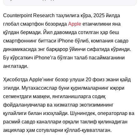
Counterpoint Research таҳлилига кўра, 2025 йилда
глобал смартфон бозорида
Apple
етакчиликни яна
қўлдан бермади. Йил давомида сотилган ҳар беш
смартфоннинг биттаси iPhone бўлиб, компания савдо
динамикасида энг барқарор ўйинчи сифатида кўринди.
Бу кўрсаткич iPhone’га бўлган талаб пасаймаганини
англатади.
Ҳисоботда Apple’нинг бозор улуши 20 фоиз экани қайд
этилди. Мутахассислар буни қурилмаларнинг юқори
сегментдаги мавқеи, янгиланишларга содиқ
фойдаланувчилар ва хизматлар экотизимининг
қулайлиги билан изоҳлайди. Шунингдек, операторлар ва
расмий савдо каналлари орқали таклиф қилинадиган
акциялар ҳам сотувларни қўллаб-қувватлаган.