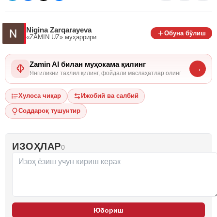
Nigina Zarqarayeva
Обуна бўлиш
«ZAMIN.UZ»
муҳаррири
Zamin AI билан муҳокама қилинг
→
Янгиликни таҳлил қилинг, фойдали маслаҳатлар олинг
Хулоса чиқар
Ижобий ва салбий
Соддароқ тушунтир
ИЗОҲЛАР
0
Юбориш