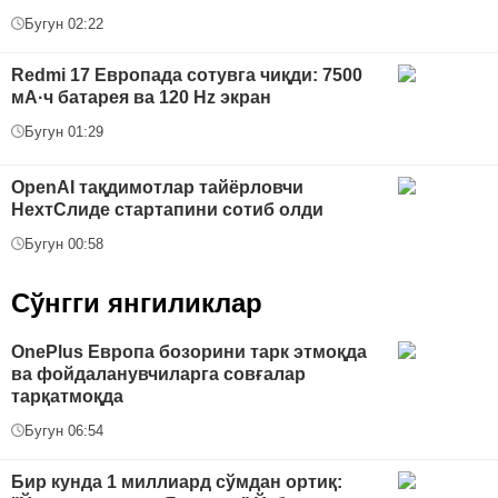
Бугун 02:22
Redmi 17 Европада сотувга чиқди: 7500
мА·ч батарея ва 120 Hz экран
Бугун 01:29
OpenAI тақдимотлар тайёрловчи
НехтСлиде стартапини сотиб олди
Бугун 00:58
Сўнгги янгиликлар
OnePlus Европа бозорини тарк этмоқда
ва фойдаланувчиларга совғалар
тарқатмоқда
Бугун 06:54
Бир кунда 1 миллиард сўмдан ортиқ: