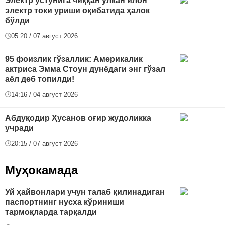
Электр устунига чиққан улкан илон
электр токи уриши оқибатида ҳалок
бўлди
05:20 / 07 август 2026
95 фоизлик гўзаллик: Америкалик
актриса Эмма Стоун дунёдаги энг гўзал
аёл деб топилди!
14:16 / 04 август 2026
Абдуқодир Ҳусанов оғир жудоликка
учради
20:15 / 07 август 2026
Муҳокамада
Уй ҳайвонлари учун талаб қилинадиган
паспортнинг нусха кўриниши
тармоқларда тарқалди