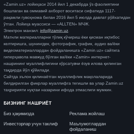
«Zamin.uz» лойиҳаси 2014 йил 1 декабрда ўз фаолиятини
бошлаган ва оммавий ахборот воситаси сифатида 1117-
рақамли гувоҳнома билан 2016 йил 5 июлда давлат рўйхатидан
ўтган. Лойиҳа муассиси — «ALLTEN» МЧЖ.
Электрон манзил:
info@zamin.uz
.
Матнли материалларни тўлиқ кўчириш ёки қисман иқтибос
келтиришга, шунингдек, фотографик, график, аудио ва/ёки
видеоматериаллардан фойдаланишга «Zamin.uz» сайтига
гиперҳавола мавжуд бўлган ва/ёки «Zamin» интернет-
нашрининг муаллифлигини кўрсатувчи ёзув илова қилинган
тақдирда йўл қўйилади.
Сайтда эълон қилинаётган муаллифлик мақолаларида
билдирилган фикрлар муаллифга тегишли ва улар Zamin.uz
таҳририяти нуқтаи назарини ифода этмаслиги мумкин.
БИЗНИНГ НАШРИЁТ
Биз ҳақимизда
Реклама жойлаш
Инвесторлар учун таклиф
Маълумотлардан
фойдаланиш