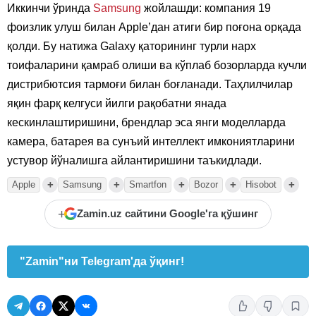
Иккинчи ўринда
Samsung
жойлашди: компания 19
фоизлик улуш билан Apple’дан атиги бир поғона орқада
қолди. Бу натижа Galaxy қаторининг турли нарх
тоифаларини қамраб олиши ва кўплаб бозорларда кучли
дистрибютсия тармоғи билан боғланади. Таҳлилчилар
яқин фарқ келгуси йилги рақобатни янада
кескинлаштиришини, брендлар эса янги моделларда
камера, батарея ва сунъий интеллект имкониятларини
устувор йўналишга айлантиришини таъкидлади.
+
+
+
+
+
Apple
Samsung
Smartfon
Bozor
Hisobot
+
Zamin.uz сайтини Google'га қўшинг
"Zamin"ни Telegram'да ўқинг!