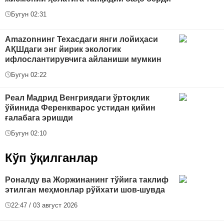
Бугун 02:31
Amazonнинг Техасдаги янги лойиҳаси
АҚШдаги энг йирик экологик
ифлослантирувчига айланиши мумкин
Бугун 02:22
Реал Мадрид Венгриядаги ўртоқлик
ўйинида Ференкварос устидан қийин
ғалабага эришди
Бугун 02:10
Кўп ўқилганлар
Роналду ва Жоржинанинг тўйига таклиф
этилган меҳмонлар рўйхати шов-шувда
22:47 / 03 август 2026