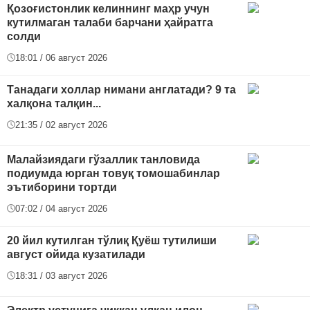
Қозоғистонлик келиннинг маҳр учун
кутилмаган талаби барчани ҳайратга
солди
18:01 / 06 август 2026
Танадаги холлар нимани англатади? 9 та
халқона талқин...
21:35 / 02 август 2026
Малайзиядаги гўзаллик танловида
подиумда юрган товуқ томошабинлар
эътиборини тортди
07:02 / 04 август 2026
20 йил кутилган тўлиқ Қуёш тутилиши
август ойида кузатилади
18:31 / 03 август 2026