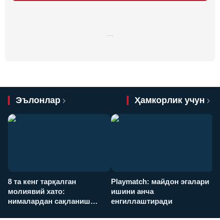
…
Эълонлар
Ҳамкорлик учун
8 та кенг тарқалган
Playmatch: майдон эгалари
P
молиявий хато:
ишини анча
у
нималардан сақланиш
енгиллаштиради
х
керак?