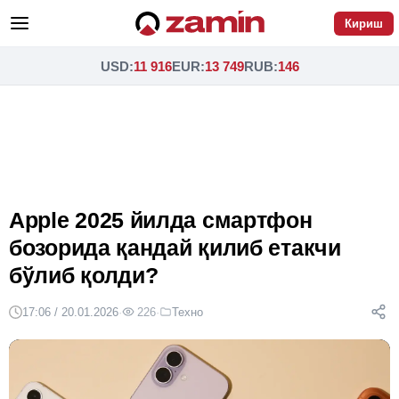
Кириш
USD
:
11 916
EUR
:
13 749
RUB
:
146
Apple 2025 йилда смартфон
бозорида қандай қилиб етакчи
бўлиб қолди?
17:06 / 20.01.2026
·
226
·
Техно