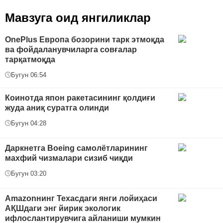
Мавзуга оид янгиликлар
OnePlus Европа бозорини тарк этмоқда
ва фойдаланувчиларга совғалар
тарқатмоқда
Бугун 06:54
Коинотда япон ракетасининг қолдиғи
жуда аниқ суратга олинди
Бугун 04:28
Даркнетга Boeing самолётларининг
махфий чизмалари сизиб чиқди
Бугун 03:20
Amazonнинг Техасдаги янги лойиҳаси
АҚШдаги энг йирик экологик
ифлослантирувчига айланиши мумкин