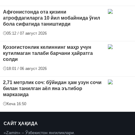
Афғонистонда ота қизини
атрофдагиларга 10 йил мобайнида ўғил
бола сифатида таништирди
05:12 / 07 август 2026
Қозоғистонлик келиннинг маҳр учун
кутилмаган талаби барчани ҳайратга
солди
18:01 / 06 август 2026
2,71 метрлик соч: бўйидан ҳам узун сочи
билан танилган аёл яна эътибор
марказида
Кеча 16:50
САЙТ ҲАҚИДА
«Zamin» – Ўзбекистон янгиликлари.