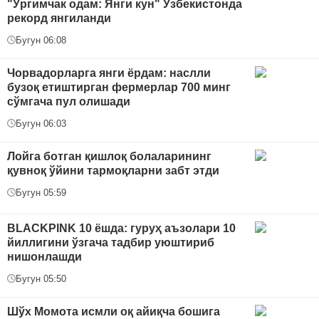
"Ўргимчак одам: Янги кун" Ўзбекистонда
рекорд янгиланди
Бугун 06:08
Чорвадорларга янги ёрдам: наслли
бузоқ етиштирган фермерлар 700 минг
сўмгача пул олишади
Бугун 06:03
Лойга ботган қишлоқ болаларининг
қувноқ ўйини тармоқларни забт этди
Бугун 05:59
BLACKPINK 10 ёшда: гуруҳ аъзолари 10
йиллигини ўзгача тадбир уюштириб
нишонлашди
Бугун 05:50
Шўх Момота исмли оқ айиқча бошига