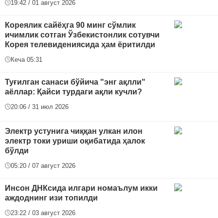
19:42 / 01 август 2026
Кореялик сайёҳга 90 минг сўмлик
ичимлик сотган Ўзбекистонлик сотувчи
Корея телевидениясида ҳам ёритилди
Кеча 05:31
Туғилган санаси бўйича "энг ақлли"
аёллар: Қайси турдаги ақли кучли?
20:06 / 31 июл 2026
Электр устунига чиққан улкан илон
электр токи уриши оқибатида ҳалок
бўлди
05:20 / 07 август 2026
Инсон ДНКсида илгари номаълум икки
аждоднинг изи топилди
23:22 / 03 август 2026