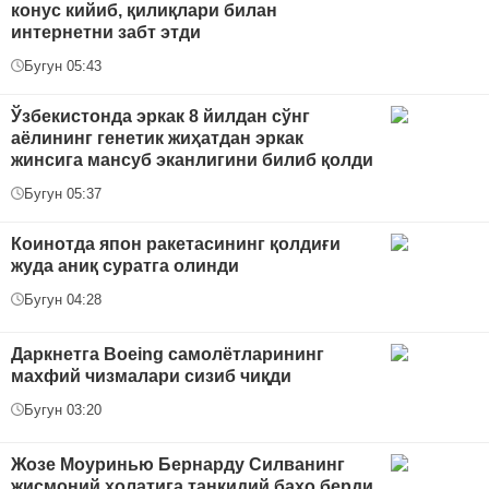
конус кийиб, қилиқлари билан
интернетни забт этди
Бугун 05:43
Ўзбекистонда эркак 8 йилдан сўнг
аёлининг генетик жиҳатдан эркак
жинсига мансуб эканлигини билиб қолди
Бугун 05:37
Коинотда япон ракетасининг қолдиғи
жуда аниқ суратга олинди
Бугун 04:28
Даркнетга Boeing самолётларининг
махфий чизмалари сизиб чиқди
Бугун 03:20
Жозе Моуринью Бернарду Силванинг
жисмоний ҳолатига танқидий баҳо берди