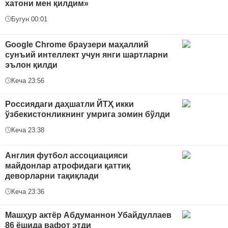
хатони мен қилдим»
Бугун 00:01
Google Chrome браузери маҳаллий
сунъий интеллект учун янги шартларни
эълон қилди
Кеча 23:56
Россиядаги даҳшатли ЙТҲ икки
ўзбекистонликнинг умрига зомин бўлди
Кеча 23:38
Англия футбол ассоциацияси
майдонлар атрофидаги қаттиқ
деворларни тақиқлади
Кеча 23:36
Машҳур актёр Абдуманнон Убайдуллаев
86 ёшида вафот этди