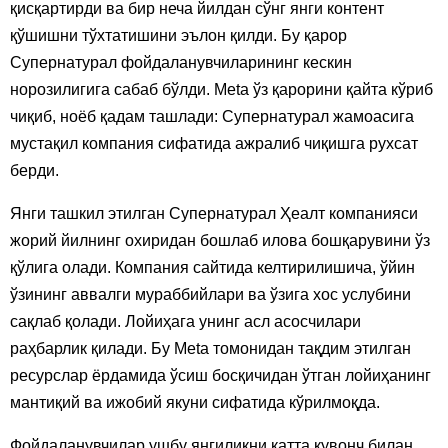
қисқартирди ва бир неча йилдан сўнг янги контент
қўшишни тўхтатишини эълон қилди. Бу қарор
Супернатурал фойдаланувчиларининг кескин
норозилигига сабаб бўлди. Meta ўз қарорини қайта кўриб
чиқиб, ноёб қадам ташлади: Супернатурал жамоасига
мустақил компания сифатида ажралиб чиқишга рухсат
берди.
Янги ташкил этилган Супернатурал Ҳеалт компанияси
жорий йилнинг охиридан бошлаб илова бошқарувини ўз
қўлига олади. Компания сайтида келтирилишича, ўйин
ўзининг аввалги мураббийлари ва ўзига хос услубини
сақлаб қолади. Лойиҳага унинг асл асосчилари
раҳбарлик қилади. Бу Meta томонидан тақдим этилган
ресурслар ёрдамида ўсиш босқичидан ўтган лойиҳанинг
мантиқий ва ижобий якуни сифатида кўрилмоқда.
Фойдаланувчилар ушбу янгиликни катта қувонч билан