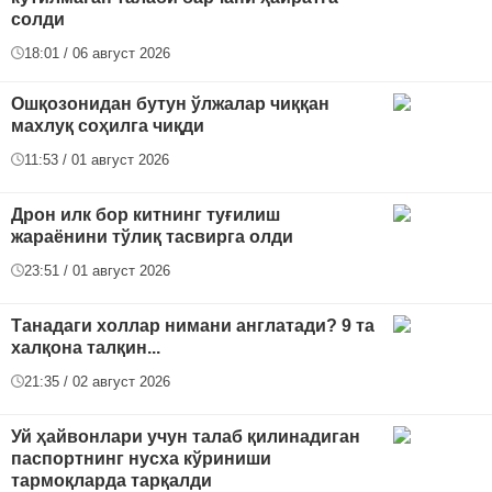
солди
18:01 / 06 август 2026
Ошқозонидан бутун ўлжалар чиққан
махлуқ соҳилга чиқди
11:53 / 01 август 2026
Дрон илк бор китнинг туғилиш
жараёнини тўлиқ тасвирга олди
23:51 / 01 август 2026
Танадаги холлар нимани англатади? 9 та
халқона талқин...
21:35 / 02 август 2026
Уй ҳайвонлари учун талаб қилинадиган
паспортнинг нусха кўриниши
тармоқларда тарқалди