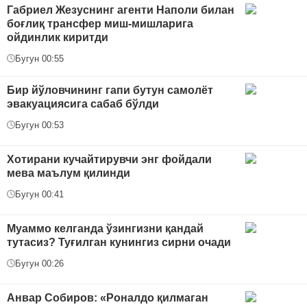
Габриел Жезуснинг агенти Наполи билан
боғлиқ трансфер миш-мишларига
ойдинлик киритди
Бугун 00:55
Бир йўловчининг гапи бутун самолёт
эвакуациясига сабаб бўлди
Бугун 00:53
Хотирани кучайтирувчи энг фойдали
мева маълум қилинди
Бугун 00:41
Муаммо келганда ўзингизни қандай
тутасиз? Туғилган кунингиз сирни очади
Бугун 00:26
Анвар Собиров: «Роналдо қилмаган