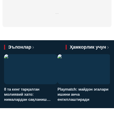
…
Эълонлар
Ҳамкорлик учун
8 та кенг тарқалган
Playmatch: майдон эгалари
P
молиявий хато:
ишини анча
у
нималардан сақланиш
енгиллаштиради
х
керак?