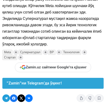
кутиб олишди. Кўпчилик Meta лойиҳани шунчаки йўқ
қилиш учун сотиб олган деб хавотирланган эди.
Эндиликда Супернатурал мустақил жамоа назоратида
ривожланишда давом этади, бу эса йирик технологик
гигантлар томонидан сотиб олинган ва кейинчалик ёпиб
юборилган кўплаб стартаплар тақдиридан фарқли
ўлароқ, ижобий ҳолатдир.
+
+
+
+
Meta
Супернатурал
ВР
Технология
+
Стартап
+
Zamin.uz сайтини Google'га қўшинг
"Zamin"ни Telegram'да ўқинг!