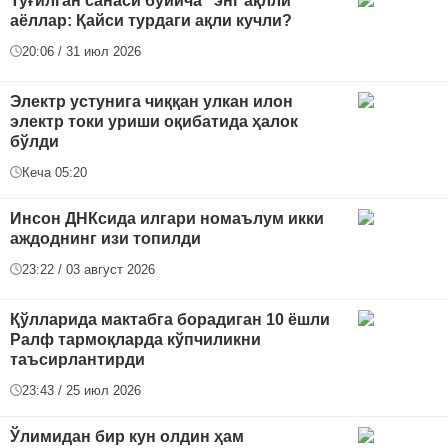
Туғилган санаси бўйича "энг ақлли"
аёллар: Қайси турдаги ақли кучли?
20:06 / 31 июл 2026
Электр устунига чиққан улкан илон
электр токи уриши оқибатида ҳалок
бўлди
Кеча 05:20
Инсон ДНКсида илгари номаълум икки
аждоднинг изи топилди
23:22 / 03 август 2026
Қўлларида мактабга борадиган 10 ёшли
Ралф тармоқларда кўпчиликни
таъсирлантирди
23:43 / 25 июл 2026
Ўлимидан бир кун олдин ҳам