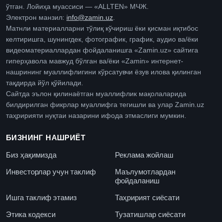
ўтган. Лойиҳа муассиси — «ALLTEN» МЧЖ.
Электрон манзил:
info@zamin.uz
.
Матнли материалларни тўлиқ кўчириш ёки қисман иқтибос
келтиришга, шунингдек, фотографик, график, аудио ва/ёки
видеоматериаллардан фойдаланишга «Zamin.uz» сайтига
гиперҳавола мавжуд бўлган ва/ёки «Zamin» интернет-
нашрининг муаллифлигини кўрсатувчи ёзув илова қилинган
тақдирда йўл қўйилади.
Сайтда эълон қилинаётган муаллифлик мақолаларида
билдирилган фикрлар муаллифга тегишли ва улар Zamin.uz
таҳририяти нуқтаи назарини ифода этмаслиги мумкин.
БИЗНИНГ НАШРИЁТ
Биз ҳақимизда
Реклама жойлаш
Инвесторлар учун таклиф
Маълумотлардан
фойдаланиш
Ишга таклиф этамиз
Таҳририят сиёсати
Этика кодекси
Тузатишлар сиёсати