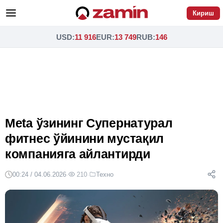
Кириш
USD
:
11 916
EUR
:
13 749
RUB
:
146
Meta ўзининг Супернатурал
фитнес ўйинини мустақил
компанияга айлантирди
00:24 / 04.06.2026
·
210
·
Техно