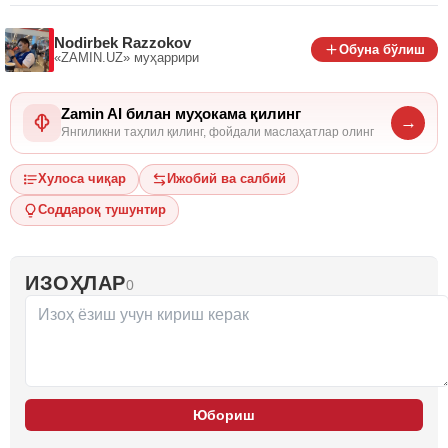
Nodirbek Razzokov
Обуна бўлиш
«ZAMIN.UZ»
муҳаррири
Zamin AI билан муҳокама қилинг
→
Янгиликни таҳлил қилинг, фойдали маслаҳатлар олинг
Хулоса чиқар
Ижобий ва салбий
Соддароқ тушунтир
ИЗОҲЛАР
0
Юбориш