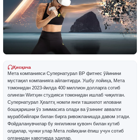
Қисқача
Мета компанияси Супернатурал ВР фитнес ўйинини
мустақил компанияга айлантирди. Ушбу лойиҳа, Мета
томонидан 2023-йилда 400 миллион долларга сотиб
олинган Wитҳин студияси томонидан ишлаб чиқилган.
Супернатурал Ҳеалтҳ номли янги ташкилот иловани
бошқаришни ўз зиммасига олади ва ўзининг аввалги
мураббийлари билан бирга ривожланишда давом этади.
Фойдаланувчилар бу янгиликни қувонч билан кутиб
олдилар, чунки улар Мета лойиҳани ёпиш учун сотиб
олганидан хавотирда эдилар.