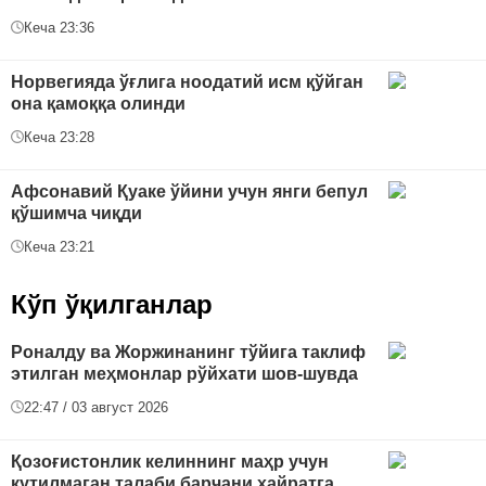
Кеча 23:36
Норвегияда ўғлига ноодатий исм қўйган
она қамоққа олинди
Кеча 23:28
Афсонавий Қуаке ўйини учун янги бепул
қўшимча чиқди
Кеча 23:21
Кўп ўқилганлар
Роналду ва Жоржинанинг тўйига таклиф
этилган меҳмонлар рўйхати шов-шувда
22:47 / 03 август 2026
Қозоғистонлик келиннинг маҳр учун
кутилмаган талаби барчани ҳайратга