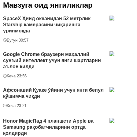
Мавзуга оид янгиликлар
SpaceX Ҳинд океанидан 52 метрлик
Starship камерасини чиқаришга
уринмоқда
Бугун 00:57
Google Chrome браузери маҳаллий
сунъий интеллект учун янги шартларни
эълон қилди
Кеча 23:56
Афсонавий Қуаке ўйини учун янги бепул
қўшимча чиқди
Кеча 23:21
Honor MagicПад 4 планшети Apple ва
Samsung рақобатчиларини ортда
қолдирди