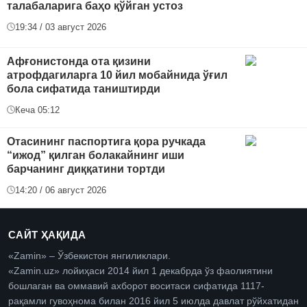
талабаларига баҳо қўйган устоз
19:34 / 03 август 2026
Афғонистонда ота қизини
атрофдагиларга 10 йил мобайнида ўғил
бола сифатида таништирди
Кеча 05:12
Отасининг паспортига қора ручкада
“ижод” қилган болакайнинг иши
барчанинг диққатини тортди
14:20 / 06 август 2026
САЙТ ҲАҚИДА
«Zamin» – Ўзбекистон янгиликлари.
«Zamin.uz» лойиҳаси 2014 йил 1 декабрда ўз фаолиятини
бошлаган ва оммавий ахборот воситаси сифатида 1117-
рақамли гувоҳнома билан 2016 йил 5 июлда давлат рўйхатидан