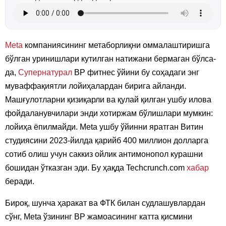
Meta
компаниясининг метаборлиқни оммалаштиришга
бўлган уринишлари кутилган натижани бермаган бўлса-
да,
Супернатурал
ВР фитнес ўйини бу соҳадаги энг
муваффақиятли лойиҳалардан бирига айланди.
Машғулотларни қизиқарли ва қулай қилган ушбу илова
фойдаланувчилари энди хотиржам бўлишлари мумкин:
лойиҳа ёпилмайди. Meta ушбу ўйинни яратган Витин
студиясини 2023-йилда қарийб 400 миллион долларга
сотиб олиш учун саккиз ойлик антимонопол курашни
бошидан ўтказган эди. Бу ҳақда Techcrunch.com
хабар
беради.
Бироқ, шунча ҳаракат ва ФТК билан судлашувлардан
сўнг, Meta ўзининг ВР жамоасининг катта қисмини