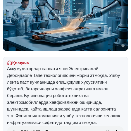
Қисқача
Аккумуляторлар саноати янги Элеcтриcаллй
Дебондабле Тапе технологиясини жорий этмоқда. Ушбу
лента паст кучланишда ёпишқоқлик хусусиятини
йўқотиб, батареяларни хавфсиз ажратишга имкон
беради. Бу инновация робототехника ва
электромобилларда хавфсизликни оширишда,
шунингдек, қайта ишлаш жараёнида катта салоҳиятга
эга. Фонитания компанияси ушбу технологияни келажак
инфратузилмаси сифатида тақдим этмоқда.