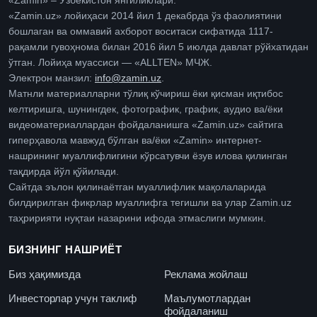
«Zamin» – Ўзбекистон янгиликлари.
«Zamin.uz» лойиҳаси 2014 йил 1 декабрда ўз фаолиятини
бошлаган ва оммавий ахборот воситаси сифатида 1117-
рақамли гувоҳнома билан 2016 йил 5 июлда давлат рўйхатидан
ўтган. Лойиҳа муассиси — «ALLTEN» МЧЖ.
Электрон манзил:
info@zamin.uz
.
Матнли материалларни тўлиқ кўчириш ёки қисман иқтибос
келтиришга, шунингдек, фотографик, график, аудио ва/ёки
видеоматериаллардан фойдаланишга «Zamin.uz» сайтига
гиперҳавола мавжуд бўлган ва/ёки «Zamin» интернет-
нашрининг муаллифлигини кўрсатувчи ёзув илова қилинган
тақдирда йўл қўйилади.
Сайтда эълон қилинаётган муаллифлик мақолаларида
билдирилган фикрлар муаллифга тегишли ва улар Zamin.uz
таҳририяти нуқтаи назарини ифода этмаслиги мумкин.
БИЗНИНГ НАШРИЁТ
Биз ҳақимизда
Реклама жойлаш
Инвесторлар учун таклиф
Маълумотлардан
фойдаланиш