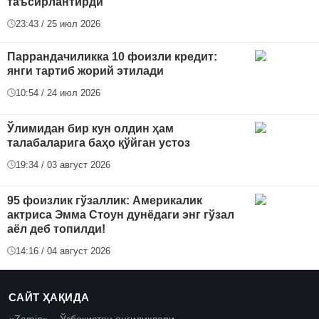
таъсирлантирди
23:43 / 25 июл 2026
Паррандачиликка 10 фоизли кредит:
янги тартиб жорий этилади
10:54 / 24 июл 2026
Ўлимидан бир кун олдин ҳам
талабаларига баҳо қўйган устоз
19:34 / 03 август 2026
95 фоизлик гўзаллик: Америкалик
актриса Эмма Стоун дунёдаги энг гўзал
аёл деб топилди!
14:16 / 04 август 2026
САЙТ ҲАҚИДА