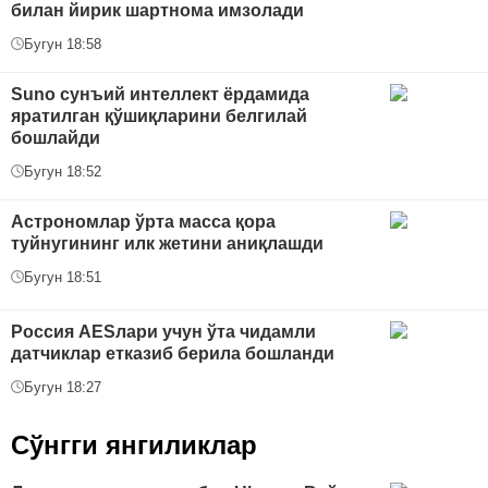
билан йирик шартнома имзолади
Бугун 18:58
Suno сунъий интеллект ёрдамида
яратилган қўшиқларини белгилай
бошлайди
Бугун 18:52
Астрономлар ўрта масса қора
туйнугининг илк жетини аниқлашди
Бугун 18:51
Россия AESлари учун ўта чидамли
датчиклар етказиб берила бошланди
Бугун 18:27
Сўнгги янгиликлар