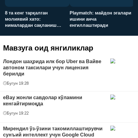
8 та кенг тарқалган
Playmatch: майдон эгалари
P
молиявий хато:
ишини анча
у
нималардан сақланиш
енгиллаштиради
х
керак?
Мавзуга оид янгиликлар
Лондон шаҳрида илк бор Uber ва Вайве
автоном таксилари учун лицензия
берилди
Бугун 19:28
eBay жонли савдолар кўламини
кенгайтирмоқда
Бугун 19:22
Мирендил ўз-ўзини такомиллаштирувчи
сунъий интеллект учун Google Cloud