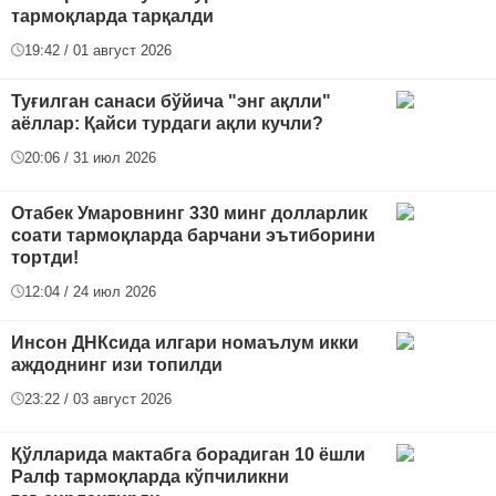
тармоқларда тарқалди
19:42 / 01 август 2026
Туғилган санаси бўйича "энг ақлли"
аёллар: Қайси турдаги ақли кучли?
20:06 / 31 июл 2026
Отабек Умаровнинг 330 минг долларлик
соати тармоқларда барчани эътиборини
тортди!
12:04 / 24 июл 2026
Инсон ДНКсида илгари номаълум икки
аждоднинг изи топилди
23:22 / 03 август 2026
Қўлларида мактабга борадиган 10 ёшли
Ралф тармоқларда кўпчиликни