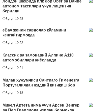
Лондон шаҳрида илк бор Uber ва Вайве
автоном таксилари учун лицензия
берилди
Бугун 19:28
eBay жонли савдолар кўламини
кенгайтирмоқда
Бугун 19:22
Классик ва замонавий Алпине A110
автомобиллари қиёсланди
Бугун 19:21
Милан ҳужумчиси Сантиаго Гименезга
Португалиядан жиддий қизиқиш бор
Бугун 19:18
Микел Артета нима учун Арсен Венгер
ва Пеп Гвардиола изидан бормоқда