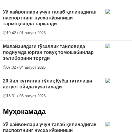
Уй ҳайвонлари учун талаб қилинадиган
паспортнинг нусха кўриниши
тармоқларда тарқалди
19:42 / 01 август 2026
Малайзиядаги гўзаллик танловида
подиумда юрган товуқ томошабинлар
эътиборини тортди
07:02 / 04 август 2026
20 йил кутилган тўлиқ Қуёш тутилиши
август ойида кузатилади
18:31 / 03 август 2026
Муҳокамада
Уй ҳайвонлари учун талаб қилинадиган
паспортнинг нусха кўриниши