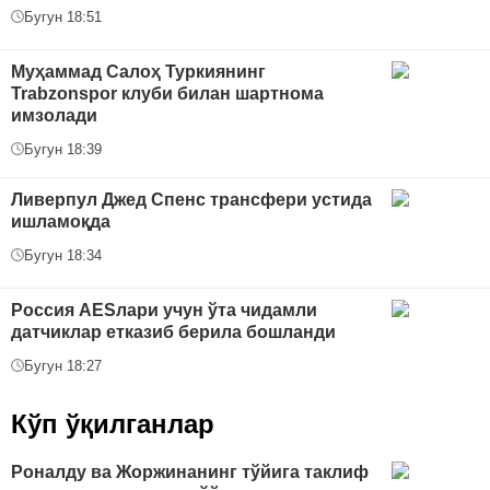
Бугун 18:51
Муҳаммад Салоҳ Туркиянинг
Trabzonspor клуби билан шартнома
имзолади
Бугун 18:39
Ливерпул Джед Спенс трансфери устида
ишламоқда
Бугун 18:34
Россия AESлари учун ўта чидамли
датчиклар етказиб берила бошланди
Бугун 18:27
Кўп ўқилганлар
Роналду ва Жоржинанинг тўйига таклиф