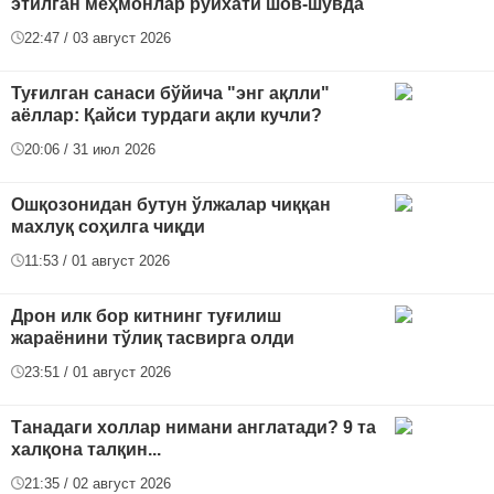
этилган меҳмонлар рўйхати шов-шувда
22:47 / 03 август 2026
Туғилган санаси бўйича "энг ақлли"
аёллар: Қайси турдаги ақли кучли?
20:06 / 31 июл 2026
Ошқозонидан бутун ўлжалар чиққан
махлуқ соҳилга чиқди
11:53 / 01 август 2026
Дрон илк бор китнинг туғилиш
жараёнини тўлиқ тасвирга олди
23:51 / 01 август 2026
Танадаги холлар нимани англатади? 9 та
халқона талқин...
21:35 / 02 август 2026