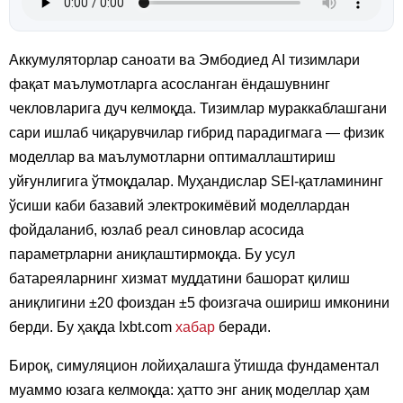
Аккумуляторлар саноати ва Эмбодиед AI тизимлари
фақат маълумотларга асосланган ёндашувнинг
чекловларига дуч келмоқда. Тизимлар мураккаблашгани
сари ишлаб чиқарувчилар гибрид парадигмага — физик
моделлар ва маълумотларни оптималлаштириш
уйғунлигига ўтмоқдалар. Муҳандислар SEI-қатламининг
ўсиши каби базавий электрокимёвий моделлардан
фойдаланиб, юзлаб реал синовлар асосида
параметрларни аниқлаштирмоқда. Бу усул
батареяларнинг хизмат муддатини башорат қилиш
аниқлигини ±20 фоиздан ±5 фоизгача ошириш имконини
берди. Бу ҳақда Ixbt.com
хабар
беради.
Бироқ, симуляцион лойиҳалашга ўтишда фундаментал
муаммо юзага келмоқда: ҳатто энг аниқ моделлар ҳам