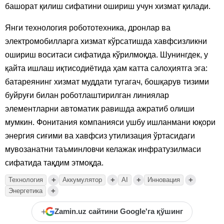
башорат қилиш сифатини ошириш учун хизмат қилади.
Янги технология робототехника, дронлар ва
электромобилларга хизмат кўрсатишда хавфсизликни
ошириш воситаси сифатида кўрилмоқда. Шунингдек, у
қайта ишлаш иқтисодиётида ҳам катта салоҳиятга эга:
батареянинг хизмат муддати тугагач, бошқарув тизими
буйруғи билан роботлаштирилган линиялар
элементларни автоматик равишда ажратиб олиши
мумкин. Фонитания компанияси ушбу ишланмани юқори
энергия сиғими ва хавфсиз утилизация ўртасидаги
мувозанатни таъминловчи келажак инфратузилмаси
сифатида тақдим этмоқда.
+
+
+
+
Технология
Аккумулятор
AI
Инновация
+
Энергетика
+
Zamin.uz сайтини Google'га қўшинг