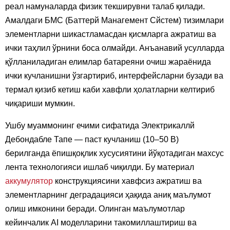
реал намуналарда физик текширувни талаб қилади.
Амалдаги БМС (Баттерй Манагемент Сйстем) тизимлари
элементларни шикастламасдан қисмларга ажратиш ва
ички таҳлил ўрнини боса олмайди. Анъанавий усулларда
қўлланиладиган елимлар батареяни очиш жараёнида
ички кучланишни ўзгартириб, интерфейсларни бузади ва
термал қизиб кетиш каби хавфли ҳолатларни келтириб
чиқариши мумкин.
Ушбу муаммонинг ечими сифатида Электрикаллй
Дебондабле Тапе — паст кучланиш (10–50 В)
берилганда ёпишқоқлик хусусиятини йўқотадиган махсус
лента технологияси ишлаб чиқилди. Бу материал
аккумулятор
конструкциясини хавфсиз ажратиш ва
элементларнинг деградацияси ҳақида аниқ маълумот
олиш имконини беради. Олинган маълумотлар
кейинчалик AI моделларини такомиллаштириш ва