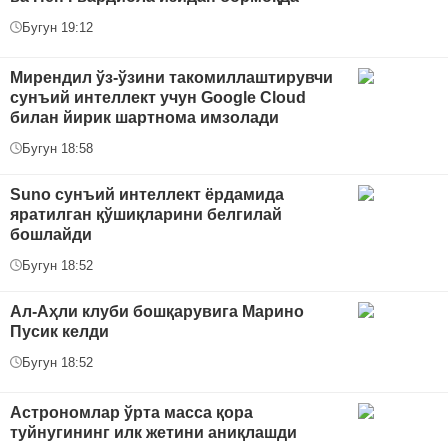
Бугун 19:12
Мирендил ўз-ўзини такомиллаштирувчи
сунъий интеллект учун Google Cloud
билан йирик шартнома имзолади
Бугун 18:58
Suno сунъий интеллект ёрдамида
яратилган қўшиқларини белгилай
бошлайди
Бугун 18:52
Ал-Аҳли клуби бошқарувига Марино
Пусик келди
Бугун 18:52
Астрономлар ўрта масса қора
туйнугининг илк жетини аниқлашди