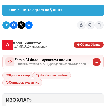
"Zamin"ни Telegram'да ўқинг!
Abror Shuhratov
A
Обуна бўлиш
«ZAMIN.UZ»
муҳаррири
Zamin AI билан мухокама килинг
→
Янгиликни тахлил килинг, фойдали маслихатлар олинг
Хулоса чиқар
Ижобий ва салбий
Соддароқ тушунтир
ИЗОҲЛАР
0