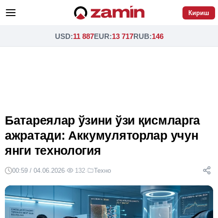
Кириш
USD
:
11 887
EUR
:
13 717
RUB
:
146
Батареялар ўзини ўзи қисмларга
ажратади: Аккумуляторлар учун
янги технология
00:59 / 04.06.2026
·
132
·
Техно