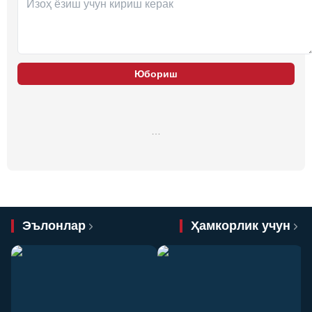
Юбориш
…
Эълонлар
Ҳамкорлик учун