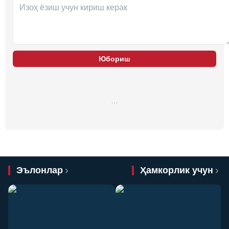
Юбориш
…
Эълонлар
Ҳамкорлик учун