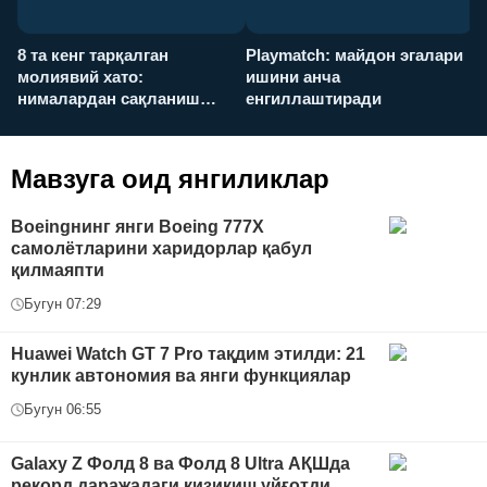
8 та кенг тарқалган
Playmatch: майдон эгалари
P
молиявий хато:
ишини анча
у
нималардан сақланиш
енгиллаштиради
х
керак?
Мавзуга оид янгиликлар
Boeingнинг янги Boeing 777X
самолётларини харидорлар қабул
қилмаяпти
Бугун 07:29
Huawei Watch GT 7 Pro тақдим этилди: 21
кунлик автономия ва янги функциялар
Бугун 06:55
Galaxy Z Фолд 8 ва Фолд 8 Ultra АҚШда
рекорд даражадаги қизиқиш уйғотди