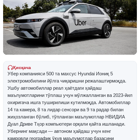
Қисқача
Убер компанияси 500 та махсус Hyundai Иониқ 5
электромобилини йўлга чиқаришни режалаштирмоқда.
Ушбу автомобиллар реал ҳаётдаги ҳайдаш
маълумотларини тўплаш учун мўлжалланган ва 2023-йил
охиригача ишга туширилиши кутилмоқда. Автомобиллар
14 та камера, 8 та лидар сенсори ва 9 та радар билан
жиҳозланган бўлиб, тўпланган маълумотлар НВИДИА
Дуал Дриве Тҳор компьютери орқали қайта ишланади.
Убернинг мақсади — автоном ҳайдаш учун кенг
қамровли географик ўқув маълумотлар базасини