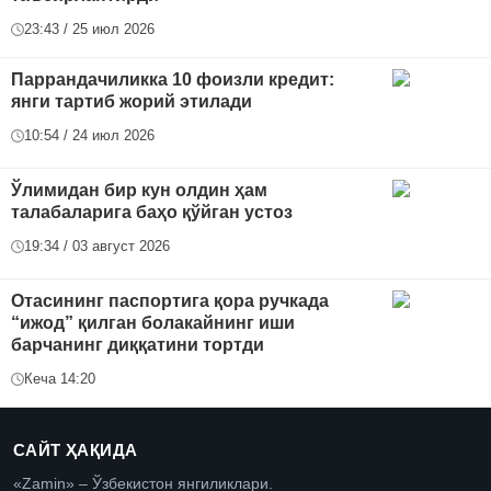
23:43 / 25 июл 2026
Паррандачиликка 10 фоизли кредит:
янги тартиб жорий этилади
10:54 / 24 июл 2026
Ўлимидан бир кун олдин ҳам
талабаларига баҳо қўйган устоз
19:34 / 03 август 2026
Отасининг паспортига қора ручкада
“ижод” қилган болакайнинг иши
барчанинг диққатини тортди
Кеча 14:20
САЙТ ҲАҚИДА
«Zamin» – Ўзбекистон янгиликлари.