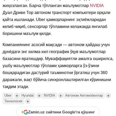
жиҳозланган. Барча тўпланган маълумотлар
NVIDIA
Дуал Дриве Тор автоном транспорт компьютери орқали
қайта ишланади. Uber ҳамкорларнинг эҳтиёжларидан
келиб чиқиб, сенсорлар тўпламини келажакда янгилаб
боришини маълум қилди.
Компаниянинг асосий мақсади — автоном ҳайдаш учун
дунёдаги энг хилма-хил географик ўқув маълумотлар
базасини яратишдир. Муваффақиятли амалга оширилса,
ушбу маълумотлар тўплами ҳамкорларга ўз-ўзини
бошқарадиган дастурий таъминотни ўргатиш учун 360
даражали, вақт бўйича синхронлаштирилган кўринишни
тақдим этади.
+
+
+
+
Uber
Hyundai
NVIDIA
Автоном Автомобиллар
+
Технология
+
Zamin.uz сайтини Google'га қўшинг