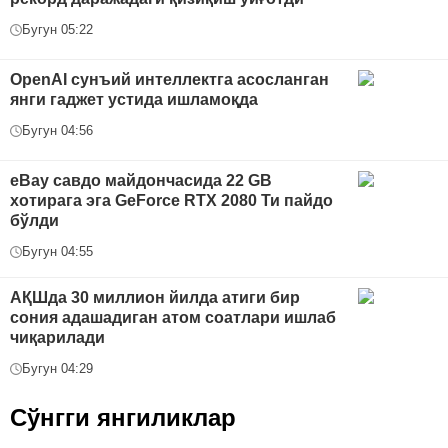
Бугун 05:22
OpenAI сунъий интеллектга асосланган
янги гаджет устида ишламоқда
Бугун 04:56
eBay савдо майдончасида 22 GB
хотирага эга GeForce RTX 2080 Ти пайдо
бўлди
Бугун 04:55
АҚШда 30 миллион йилда атиги бир
сония адашадиган атом соатлари ишлаб
чиқарилади
Бугун 04:29
Сўнгги янгиликлар