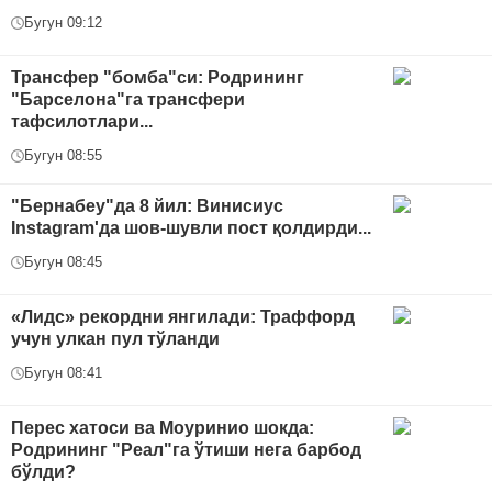
Бугун 09:12
Трансфер "бомба"си: Родрининг
"Барселона"га трансфери
тафсилотлари...
Бугун 08:55
"Бернабеу"да 8 йил: Винисиус
Instagram'да шов-шувли пост қолдирди...
Бугун 08:45
«Лидс» рекордни янгилади: Траффорд
учун улкан пул тўланди
Бугун 08:41
Перес хатоси ва Моуринио шокда:
Родрининг "Реал"га ўтиши нега барбод
бўлди?