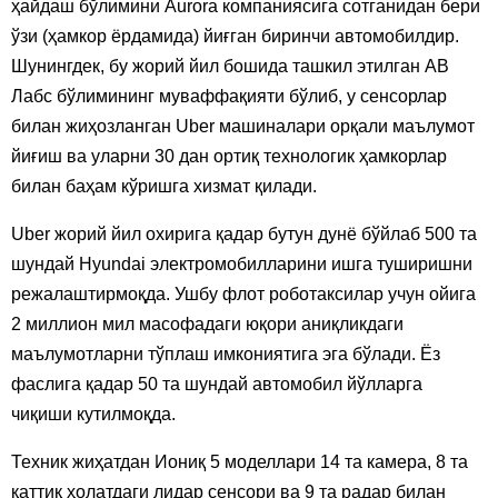
ҳайдаш бўлимини Aurora компаниясига сотганидан бери
ўзи (ҳамкор ёрдамида) йиғган биринчи автомобилдир.
Шунингдек, бу жорий йил бошида ташкил этилган АВ
Лабс бўлимининг муваффақияти бўлиб, у сенсорлар
билан жиҳозланган Uber машиналари орқали маълумот
йиғиш ва уларни 30 дан ортиқ технологик ҳамкорлар
билан баҳам кўришга хизмат қилади.
Uber жорий йил охирига қадар бутун дунё бўйлаб 500 та
шундай Hyundai электромобилларини ишга туширишни
режалаштирмоқда. Ушбу флот роботаксилар учун ойига
2 миллион мил масофадаги юқори аниқликдаги
маълумотларни тўплаш имкониятига эга бўлади. Ёз
фаслига қадар 50 та шундай автомобил йўлларга
чиқиши кутилмоқда.
Техник жиҳатдан Иониқ 5 моделлари 14 та камера, 8 та
қаттиқ ҳолатдаги лидар сенсори ва 9 та радар билан