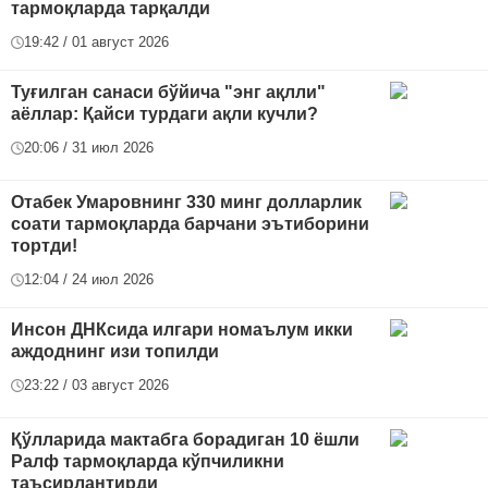
тармоқларда тарқалди
19:42 / 01 август 2026
Туғилган санаси бўйича "энг ақлли"
аёллар: Қайси турдаги ақли кучли?
20:06 / 31 июл 2026
Отабек Умаровнинг 330 минг долларлик
соати тармоқларда барчани эътиборини
тортди!
12:04 / 24 июл 2026
Инсон ДНКсида илгари номаълум икки
аждоднинг изи топилди
23:22 / 03 август 2026
Қўлларида мактабга борадиган 10 ёшли
Ралф тармоқларда кўпчиликни
таъсирлантирди