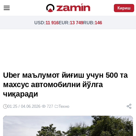
Кириш
USD
:
11 916
EUR
:
13 749
RUB
:
146
Uber маълумот йиғиш учун 500 та
махсус автомобилни йўлга
чиқаради
01:25 / 04.06.2026
·
727
·
Техно