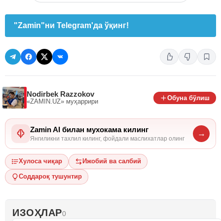
"Zamin"ни Telegram'да ўқинг!
Nodirbek Razzokov
Обуна бўлиш
«ZAMIN.UZ»
муҳаррири
Zamin AI билан мухокама килинг
→
Янгиликни тахлил килинг, фойдали маслихатлар олинг
Хулоса чиқар
Ижобий ва салбий
Соддароқ тушунтир
ИЗОҲЛАР
0