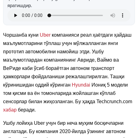
яратишдир.
Чоршанба куни
Uber
компанияси реал ҳаётдаги ҳайдаш
маълумотларини тўплаш учун мўлжалланган янги
прототип автомобилни намойиш этди. Ушбу
маълумотлардан компаниянинг Авриде, Ваймо ва
ВеРиде каби ўсиб бораётган автоном транспорт
ҳамкорлари фойдаланиши режалаштирилган. Ташқи
кўринишидан оддий кўринган
Hyundai
Иониқ 5 модели
том қисми ва ён томонларида жойлашган кўплаб
сенсорлар билан жиҳозланган. Бу ҳақда Techcrunch.com
хабар
беради.
Ушбу лойиҳа Uber учун бир неча муҳим босқичларни
англатади. Бу компания 2020-йилда ўзининг автоном