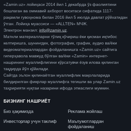
«Zamin.uz» лойиҳаси 2014 йил 1 декабрда ўз фаолиятини
бошлаган ва оммавий ахборот воситаси сифатида 1117-
рақамли гувоҳнома билан 2016 йил 5 июлда давлат рўйхатидан
ўтган. Лойиҳа муассиси — «ALLTEN» МЧЖ.
Электрон манзил:
info@zamin.uz
.
Матнли материалларни тўлиқ кўчириш ёки қисман иқтибос
келтиришга, шунингдек, фотографик, график, аудио ва/ёки
видеоматериаллардан фойдаланишга «Zamin.uz» сайтига
гиперҳавола мавжуд бўлган ва/ёки «Zamin» интернет-
нашрининг муаллифлигини кўрсатувчи ёзув илова қилинган
тақдирда йўл қўйилади.
Сайтда эълон қилинаётган муаллифлик мақолаларида
билдирилган фикрлар муаллифга тегишли ва улар Zamin.uz
таҳририяти нуқтаи назарини ифода этмаслиги мумкин.
БИЗНИНГ НАШРИЁТ
Биз ҳақимизда
Реклама жойлаш
Инвесторлар учун таклиф
Маълумотлардан
фойдаланиш