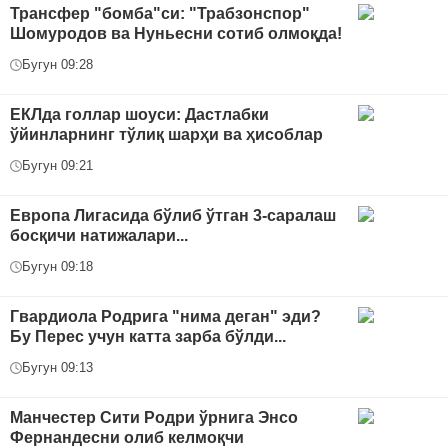
Трансфер "бомба"си: "Трабзонспор"
Шомуродов ва Нуньесни сотиб олмоқда!
Бугун 09:28
ЕКЛда голлар шоуси: Дастлабки
ўйинларнинг тўлиқ шарҳи ва ҳисоблар
Бугун 09:21
Европа Лигасида бўлиб ўтган 3-саралаш
босқичи натижалари...
Бугун 09:18
Гвардиола Родрига "нима деган" эди?
Бу Перес учун катта зарба бўлди...
Бугун 09:13
Манчестер Сити Родри ўрнига Энсо
Фернандесни олиб келмоқчи