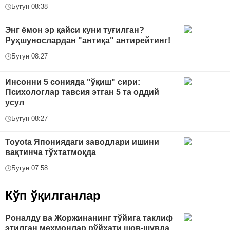
Бугун 08:38
Энг ёмон эр қайси куни туғилган?
Руҳшунослардан "антиқа" антирейтинг!
Бугун 08:27
Инсонни 5 сонияда "ўқиш" сири:
Психологлар тавсия этган 5 та оддий
усул
Бугун 08:27
Toyota Япониядаги заводлари ишини
вақтинча тўхтатмоқда
Бугун 07:58
Кўп ўқилганлар
Роналду ва Жоржинанинг тўйига таклиф
этилган меҳмонлар рўйхати шов-шувда