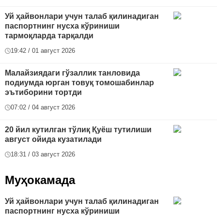
Уй ҳайвонлари учун талаб қилинадиган
паспортнинг нусха кўриниши
тармоқларда тарқалди
19:42 / 01 август 2026
Малайзиядаги гўзаллик танловида
подиумда юрган товуқ томошабинлар
эътиборини тортди
07:02 / 04 август 2026
20 йил кутилган тўлиқ Қуёш тутилиши
август ойида кузатилади
18:31 / 03 август 2026
Муҳокамада
Уй ҳайвонлари учун талаб қилинадиган
паспортнинг нусха кўриниши