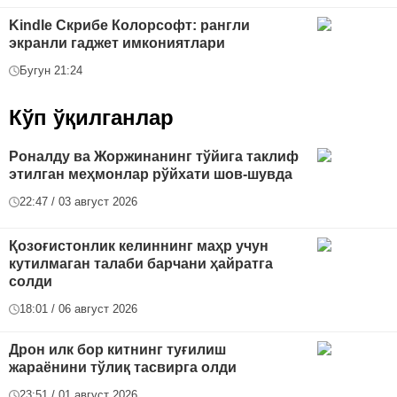
Kindle Скрибе Колорсофт: рангли
экранли гаджет имкониятлари
Бугун 21:24
Кўп ўқилганлар
Роналду ва Жоржинанинг тўйига таклиф
этилган меҳмонлар рўйхати шов-шувда
22:47 / 03 август 2026
Қозоғистонлик келиннинг маҳр учун
кутилмаган талаби барчани ҳайратга
солди
18:01 / 06 август 2026
Дрон илк бор китнинг туғилиш
жараёнини тўлиқ тасвирга олди
23:51 / 01 август 2026