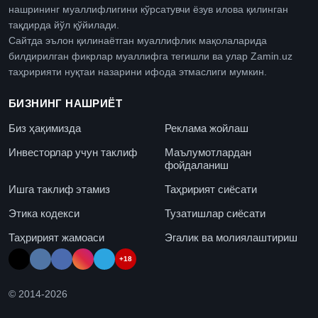
нашрининг муаллифлигини кўрсатувчи ёзув илова қилинган
тақдирда йўл қўйилади.
Сайтда эълон қилинаётган муаллифлик мақолаларида
билдирилган фикрлар муаллифга тегишли ва улар Zamin.uz
таҳририяти нуқтаи назарини ифода этмаслиги мумкин.
БИЗНИНГ НАШРИЁТ
Биз ҳақимизда
Реклама жойлаш
Инвесторлар учун таклиф
Маълумотлардан
фойдаланиш
Ишга таклиф этамиз
Таҳририят сиёсати
Этика кодекси
Тузатишлар сиёсати
Таҳририят жамоаси
Эгалик ва молиялаштириш
+18
© 2014-
2026