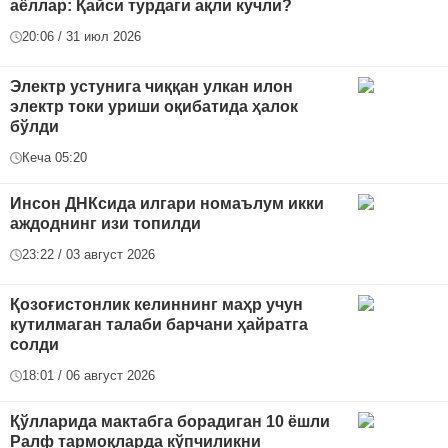
аёллар: Қайси турдаги ақли кучли?
20:06 / 31 июл 2026
Электр устунига чиққан улкан илон
электр токи уриши оқибатида ҳалок
бўлди
Кеча 05:20
Инсон ДНКсида илгари номаълум икки
аждоднинг изи топилди
23:22 / 03 август 2026
Қозоғистонлик келиннинг маҳр учун
кутилмаган талаби барчани ҳайратга
солди
18:01 / 06 август 2026
Қўлларида мактабга борадиган 10 ёшли
Ралф тармоқларда кўпчиликни