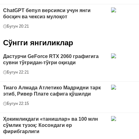
ChatGPT бепул версияси учун янги
босқич ва чексиз мулоқот
Бугун 20:21
Сўнгги янгиликлар
Дастурчи GeForce RTX 2060 графигига
сувни тўғридан-тўғри оқизди
Бугун 22:21
Тиаго Алмада Атлетико Мадридни тарк
этиб, Ривер Плате сафига қўшилди
Бугун 22:15
Ҳокимликдаги «танишлар» ва 100 млн
сўмлик тузоқ: Косондаги ер
фирибгарлиги