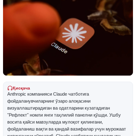
Қисқача
Anthropic компанияси Claude чатботига
фойдаланувчиларнинг ўзаро алоқасини
визуаллаштирадиган ва одатларини кузатадиган
"Рефлект" номли янги таҳлилий панелни қўшди. Ушбу
восита қайси мавзуларда мулоқот қилингани,
фойдаланиш вақти ва қандай вазифалар учун мурожаат