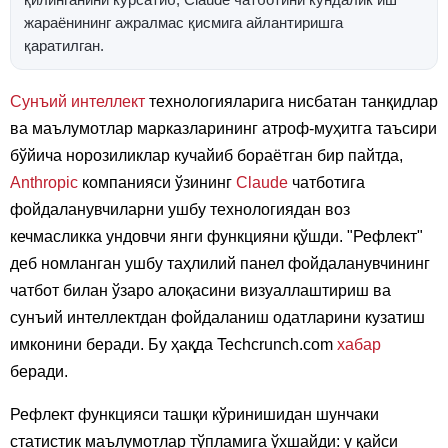
қилинганини кўрсатиб, Claude чатботини кундалик иш
жараёнининг ажралмас қисмига айлантиришга
қаратилган.
Сунъий интеллект
технологияларига нисбатан танқидлар
ва маълумотлар марказларининг атроф-муҳитга таъсири
бўйича норозиликлар кучайиб бораётган бир пайтда,
Anthropic
компанияси ўзининг
Claude
чатботига
фойдаланувчиларни ушбу технологиядан воз
кечмасликка ундовчи янги функцияни қўшди. "Рефлект"
деб номланган ушбу таҳлилий панел фойдаланувчининг
чатбот билан ўзаро алоқасини визуаллаштириш ва
сунъий интеллектдан фойдаланиш одатларини кузатиш
имконини беради. Бу ҳақда Techcrunch.com
хабар
беради.
Рефлект функцияси ташқи кўринишидан шунчаки
статистик маълумотлар тўпламига ўхшайди: у қайси