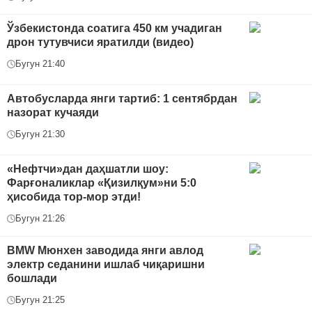
Ўзбекистонда соатига 450 км учадиган
дрон тутувчиси яратилди (видео)
Бугун 21:40
Автобусларда янги тартиб: 1 сентябрдан
назорат кучаяди
Бугун 21:30
«Нефтчи»дан даҳшатли шоу:
Фарғоналиклар «Қизилқум»ни 5:0
ҳисобида тор-мор этди!
Бугун 21:26
BMW Mюнхен заводида янги авлод
электр седанини ишлаб чиқаришни
бошлади
Бугун 21:25