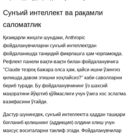
Сунъий интеллект ва рақамли
саломатлик
Қизиқарли жиҳати шундаки, Anthropic
фойдаланувчиларни сунъий интеллектдан
фойдаланишда танқидий фикрлашга ҳам чорламоқда.
Рефлект панели вақти-вақти билан фойдаланувчига
"Claude тезроқ бажара олса ҳам, қайси ишни ўзингиз
қилишда давом этишни хоҳлайсиз?" каби саволларни
бериб туради. Бу фойдаланувчининг ўз шахсий
маҳоратини йўқотиб қўймаслиги учун ўзига хос эслатма
вазифасини ўтайди.
Дастур шунингдек, сунъий интеллектга ҳаддан ташқари
боғланиб қолишнинг (аддикция) олдини олиш учун
махсус воситаларни таклиф этади. Фойдаланувчилар