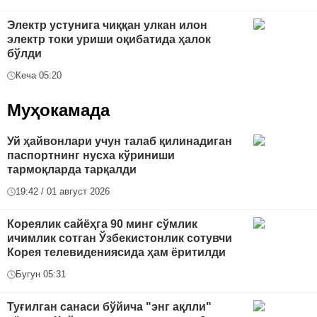
Электр устунига чиққан улкан илон
электр токи уриши оқибатида ҳалок
бўлди
Кеча 05:20
Муҳокамада
Уй ҳайвонлари учун талаб қилинадиган
паспортнинг нусха кўриниши
тармоқларда тарқалди
19:42 / 01 август 2026
Кореялик сайёҳга 90 минг сўмлик
ичимлик сотган Ўзбекистонлик сотувчи
Корея телевидениясида ҳам ёритилди
Бугун 05:31
Туғилган санаси бўйича "энг ақлли"