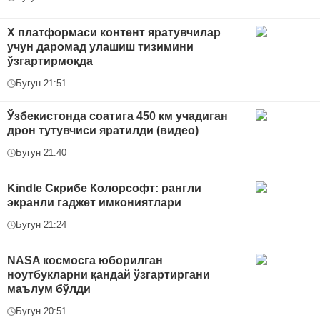
Х платформаси контент яратувчилар
учун даромад улашиш тизимини
ўзгартирмоқда
Бугун 21:51
Ўзбекистонда соатига 450 км учадиган
дрон тутувчиси яратилди (видео)
Бугун 21:40
Kindle Скрибе Колорсофт: рангли
экранли гаджет имкониятлари
Бугун 21:24
NASA космосга юборилган
ноутбукларни қандай ўзгартиргани
маълум бўлди
Бугун 20:51