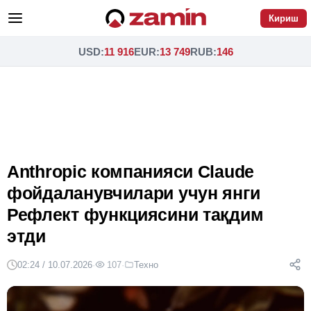
Кириш
USD
:
11 916
EUR
:
13 749
RUB
:
146
Anthropic компанияси Claude
фойдаланувчилари учун янги
Рефлект функциясини тақдим
этди
02:24 / 10.07.2026
·
107
·
Техно