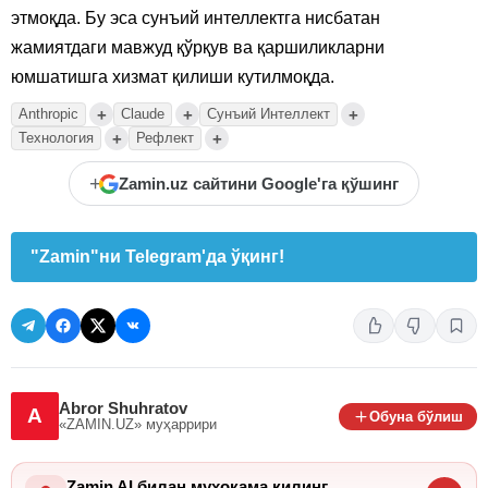
этмоқда. Бу эса сунъий интеллектга нисбатан
жамиятдаги мавжуд қўрқув ва қаршиликларни
юмшатишга хизмат қилиши кутилмоқда.
+
+
+
Anthropic
Claude
Сунъий Интеллект
+
+
Технология
Рефлект
+
Zamin.uz сайтини Google'га қўшинг
"Zamin"ни Telegram'да ўқинг!
Abror Shuhratov
A
Обуна бўлиш
«ZAMIN.UZ»
муҳаррири
Zamin AI билан муҳокама қилинг