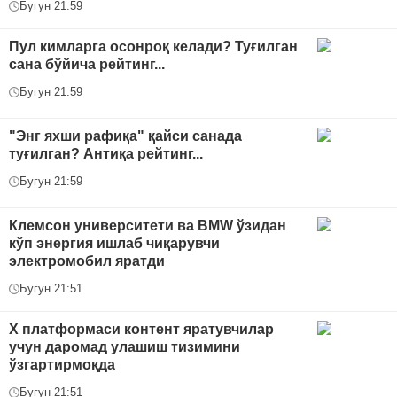
Бугун 21:59
Пул кимларга осонроқ келади? Туғилган
сана бўйича рейтинг...
Бугун 21:59
"Энг яхши рафиқа" қайси санада
туғилган? Антиқа рейтинг...
Бугун 21:59
Клемсон университети ва BMW ўзидан
кўп энергия ишлаб чиқарувчи
электромобил яратди
Бугун 21:51
Х платформаси контент яратувчилар
учун даромад улашиш тизимини
ўзгартирмоқда
Бугун 21:51