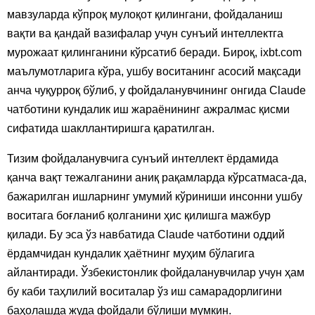
мавзуларда кўпроқ мулоқот қилингани, фойдаланиш
вақти ва қандай вазифалар учун сунъий интеллектга
мурожаат қилинганини кўрсатиб беради. Бироқ, ixbt.com
маълумотларига кўра, ушбу воситанинг асосий мақсади
анча чуқурроқ бўлиб, у фойдаланувчининг онгида Claude
чатботини кундалик иш жараёнининг ажралмас қисми
сифатида шакллантиришга қаратилган.
Тизим фойдаланувчига сунъий интеллект ёрдамида
қанча вақт тежалганини аниқ рақамларда кўрсатмаса-да,
бажарилган ишларнинг умумий кўриниши инсонни ушбу
воситага боғланиб қолганини ҳис қилишга мажбур
қилади. Бу эса ўз навбатида Claude чатботини оддий
ёрдамчидан кундалик ҳаётнинг муҳим бўлагига
айлантиради. Ўзбекистонлик фойдаланувчилар учун ҳам
бу каби таҳлилий воситалар ўз иш самарадорлигини
баҳолашда жуда фойдали бўлиши мумкин.