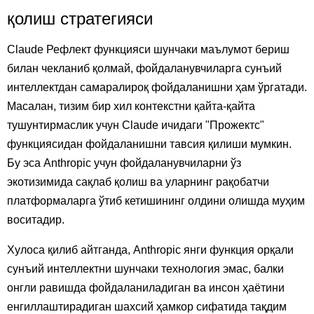
қолиш стратегияси
Claude Рефлект функцияси шунчаки маълумот бериш
билан чекланиб қолмай, фойдаланувчиларга сунъий
интеллектдан самаралироқ фойдаланишни ҳам ўргатади.
Масалан, тизим бир хил контекстни қайта-қайта
тушунтирмаслик учун Claude ичидаги "Прожектс"
функциясидан фойдаланишни тавсия қилиши мумкин.
Бу эса Anthropic учун фойдаланувчиларни ўз
экотизимида сақлаб қолиш ва уларнинг рақобатчи
платформаларга ўтиб кетишининг олдини олишда муҳим
воситадир.
Хулоса қилиб айтганда, Anthropic янги функция орқали
сунъий интеллектни шунчаки технология эмас, балки
онгли равишда фойдаланиладиган ва инсон ҳаётини
енгиллаштирадиган шахсий ҳамкор сифатида тақдим