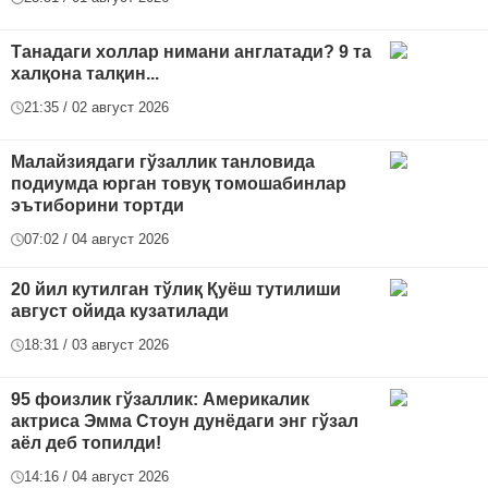
Танадаги холлар нимани англатади? 9 та
халқона талқин...
21:35 / 02 август 2026
Малайзиядаги гўзаллик танловида
подиумда юрган товуқ томошабинлар
эътиборини тортди
07:02 / 04 август 2026
20 йил кутилган тўлиқ Қуёш тутилиши
август ойида кузатилади
18:31 / 03 август 2026
95 фоизлик гўзаллик: Америкалик
актриса Эмма Стоун дунёдаги энг гўзал
аёл деб топилди!
14:16 / 04 август 2026