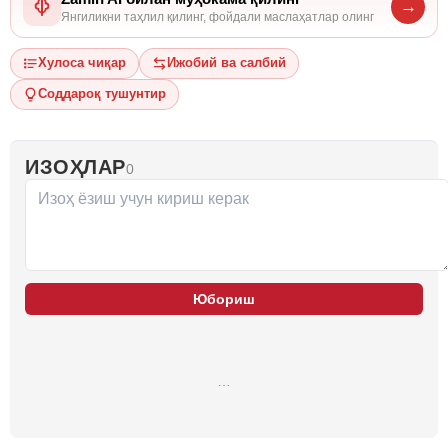
→
Янгиликни таҳлил қилинг, фойдали маслаҳатлар олинг
Хулоса чиқар
Ижобий ва салбий
Соддароқ тушунтир
ИЗОҲЛАР
0
Юбориш
…