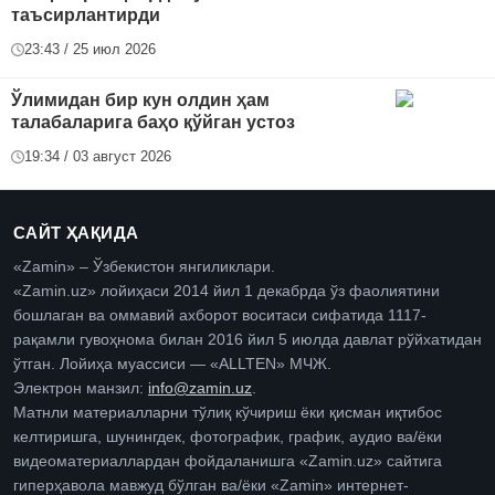
таъсирлантирди
23:43 / 25 июл 2026
Ўлимидан бир кун олдин ҳам
талабаларига баҳо қўйган устоз
19:34 / 03 август 2026
САЙТ ҲАҚИДА
«Zamin» – Ўзбекистон янгиликлари.
«Zamin.uz» лойиҳаси 2014 йил 1 декабрда ўз фаолиятини
бошлаган ва оммавий ахборот воситаси сифатида 1117-
рақамли гувоҳнома билан 2016 йил 5 июлда давлат рўйхатидан
ўтган. Лойиҳа муассиси — «ALLTEN» МЧЖ.
Электрон манзил:
info@zamin.uz
.
Матнли материалларни тўлиқ кўчириш ёки қисман иқтибос
келтиришга, шунингдек, фотографик, график, аудио ва/ёки
видеоматериаллардан фойдаланишга «Zamin.uz» сайтига
гиперҳавола мавжуд бўлган ва/ёки «Zamin» интернет-