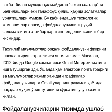
чатбот билан мулоқот қилмайдиган "сокин соатлар"ни
белгилашлари ёки танаффус қилиш ҳақида эслатмалар
ўрнатишлари мумкин. Бу каби ёндашув технологик
компаниялар орасида фойдаланувчининг руҳий
саломатлигига эътибор қаратиш тенденциясининг бир
қисмидир.
Таҳлилий маълумотлар орқали фойдаланувчи фикрини
шакллантириш стратегияси янгилик эмас. Масалан,
2012-йилда Google компанияси Gmail Метер хизматини
ишга туширган эди. Ўшанда ҳам электрон почта трафиги
ва маълумотлар ҳажми ҳақидаги графиклар
фойдаланувчиларга Gmail уларнинг рақамли ҳаётида
нақадар муҳим ўрин тутишини кўрсатиш учун хизмат
қилган.
Фойдаланувчиларни тизимда ушлаб