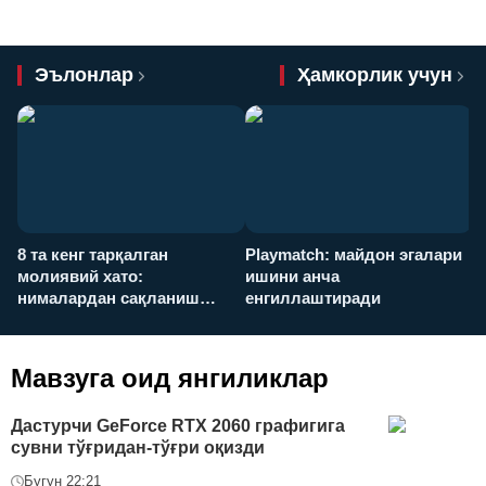
Эълонлар
Ҳамкорлик учун
8 та кенг тарқалган
Playmatch: майдон эгалари
P
молиявий хато:
ишини анча
у
нималардан сақланиш
енгиллаштиради
х
керак?
Мавзуга оид янгиликлар
Дастурчи GeForce RTX 2060 графигига
сувни тўғридан-тўғри оқизди
Бугун 22:21