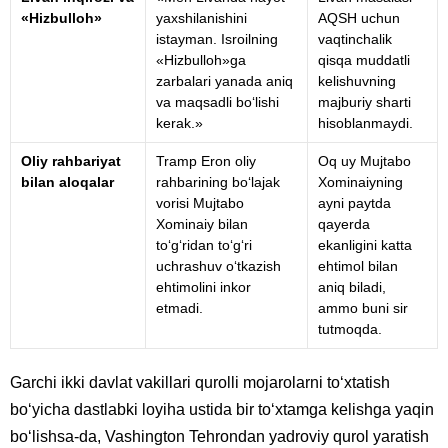
«Hizbulloh»
yaxshilanishini
AQSH uchun
istayman. Isroilning
vaqtinchalik
«Hizbulloh»ga
qisqa muddatli
zarbalari yanada aniq
kelishuvning
va maqsadli bo‘lishi
majburiy sharti
kerak.»
hisoblanmaydi.
Oliy rahbariyat
Tramp Eron oliy
Oq uy Mujtabo
bilan aloqalar
rahbarining bo‘lajak
Xominaiyning
vorisi Mujtabo
ayni paytda
Xominaiy bilan
qayerda
to‘g‘ridan to‘g‘ri
ekanligini katta
uchrashuv o‘tkazish
ehtimol bilan
ehtimolini inkor
aniq biladi,
etmadi.
ammo buni sir
tutmoqda.
Garchi ikki davlat vakillari qurolli mojarolarni to‘xtatish
bo‘yicha dastlabki loyiha ustida bir to‘xtamga kelishga yaqin
bo‘lishsa-da, Vashington Tehrondan yadroviy qurol yaratish