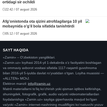
ortidagi sir ochildi
22:42 / 07 avgust 2026
Afg‘onistonda ota qizini atrofdagilarga 10 yil
mobaynida o‘g‘il bola sifatida tanishtirdi
05:12 / 07 avgust 2026
SAYT HAQIDA
«Zamin» – O'zbekiston yangiliklari.
«Zamin.uz» loyihasi 2014-yil 1-dekabrda oʻz faoliyatini boshlagan
va ommaviy axborot vositasi sifatida 1117-raqamli guvohnoma
bilan 2016-yil 5-iyulda davlat roʻyxatidan oʻtgan. Loyiha muassisi —
«ALLTEN» MChJ.
Elektron manzil:
info@zamin.uz
.
Matnli materiallarni toʻliq koʻchirish yoki qisman iqtibos keltirishga,
shuningdek, fotografik, grafik, audio va/yoki videomateriallardan
foydalanishga «Zamin.uz» saytiga giperhavola mavjud boʻlgan
va/yoki «Zamin» internet-nashrining muallifligini koʻrsatuvchi yozuv