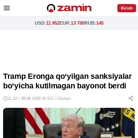
Kirish
USD
:
11 952
EUR
:
13 780
RUB
:
145
Tramp Eronga qo‘yilgan sanksiyalar
bo‘yicha kutilmagan bayonot berdi
11:32 / 08.06.2026
·
552
·
Dunyo