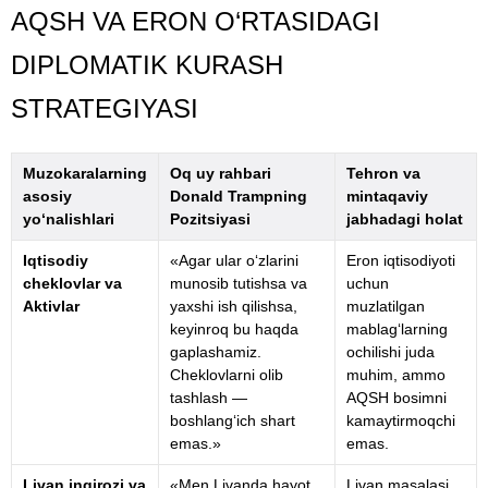
AQSH VA ERON O‘RTASIDAGI
DIPLOMATIK KURASH
STRATЕGIYASI
Muzokaralarning
Oq uy rahbari
Tehron va
asosiy
Donald Trampning
mintaqaviy
yo‘nalishlari
Pozitsiyasi
jabhadagi holat
Iqtisodiy
«Agar ular o‘zlarini
Eron iqtisodiyoti
cheklovlar va
munosib tutishsa va
uchun
Aktivlar
yaxshi ish qilishsa,
muzlatilgan
keyinroq bu haqda
mablag‘larning
gaplashamiz.
ochilishi juda
Cheklovlarni olib
muhim, ammo
tashlash —
AQSH bosimni
boshlang‘ich shart
kamaytirmoqchi
emas.»
emas.
Livan inqirozi va
«Men Livanda hayot
Livan masalasi