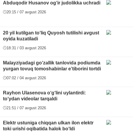
Abduqodir Husanov og‘ir judolikka uchradi
20:15 / 07 avgust 2026
20 yil kutilgan to‘liq Quyosh tutilishi avgust
oyida kuzatiladi
18:31 / 03 avgust 2026
Malayziyadagi go‘zallik tanlovida podiumda
yurgan tovuq tomoshabinlar e’tiborini tortdi
07:02 / 04 avgust 2026
Rayhon Ulasenova o‘g‘lini uylantirdi:
to‘ydan videolar tarqaldi
21:51 / 07 avgust 2026
Elektr ustuniga chiqqan ulkan ilon elektr
toki urishi oqibatida halok bo‘ldi