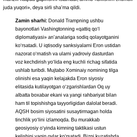
juda yuqori», deya sirli sha’ma qildi.
Zamin sharhi:
Donald Trampning ushbu
bayonotlari Vashingtonning «qattiq qo‘l
diplomatiyasi» an’analariga sodiq qolayotganini
ko‘rsatadi. U iqtisodiy sanksiyalarni Eron ustidan
nazorat o‘rnatish va ularni yadroviy dasturdan
voz kechdirish yo‘lida eng kuchli richag sifatida
ushlab turibdi. Mujtabo Xominaiy nomining tilga
olinishi esa yaqin kelajakda Eron siyosiy
elitasida kutilayotgan o‘zgarishlardan Oq uy
albatta boxabar ekani va yangi rahbariyat bilan
ham til topishishga tayyorligidan dalolat beradi.
AQSH bosim siyosatini susaytirmagan holda
tinchlik yo‘lini izlamoqda. Bu murakkab
geosiyosiy o‘yinda kimning taktikasi ustun
kelishini yaqin oylar ko‘rsatadi. Bizni kuzatishda