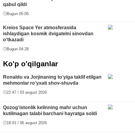
qabul qildi
Bugun 05:05
Kreios Space Yer atmosferasida
ishlaydigan kosmik dvigatelni sinovdan
oʻtkazadi
Bugun 04:28
Ko'p o'qilganlar
Ronaldu va Jorjinaning to‘yiga taklif etilgan
mehmonlar ro‘yxati shov-shuvda
22:47 / 03 avgust 2026
Qozog‘istonlik kelinning mahr uchun
kutilmagan talabi barchani hayratga soldi
18:01 / 06 avgust 2026