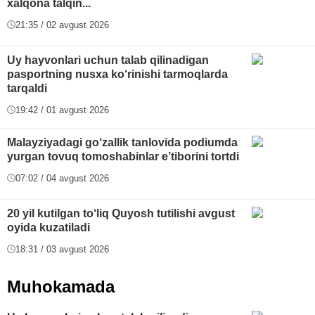
xalqona talqin...
21:35 / 02 avgust 2026
Uy hayvonlari uchun talab qilinadigan
pasportning nusxa ko‘rinishi tarmoqlarda
tarqaldi
19:42 / 01 avgust 2026
Malayziyadagi go‘zallik tanlovida podiumda
yurgan tovuq tomoshabinlar e’tiborini tortdi
07:02 / 04 avgust 2026
20 yil kutilgan to‘liq Quyosh tutilishi avgust
oyida kuzatiladi
18:31 / 03 avgust 2026
Muhokamada