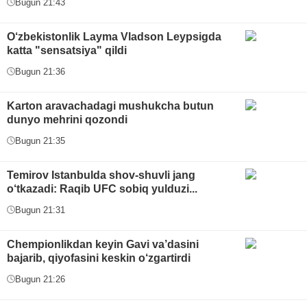
Bugun 21:43
O‘zbekistonlik Layma Vladson Leypsigda
katta "sensatsiya" qildi
Bugun 21:36
Karton aravachadagi mushukcha butun
dunyo mehrini qozondi
Bugun 21:35
Temirov Istanbulda shov-shuvli jang
o‘tkazadi: Raqib UFC sobiq yulduzi...
Bugun 21:31
Chempionlikdan keyin Gavi va’dasini
bajarib, qiyofasini keskin o‘zgartirdi
Bugun 21:26