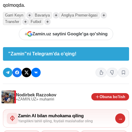
qolmoqda.
+
+
+
Garri Keyn
Bavariya
Angliya Premer-ligasi
+
+
Transfer
Futbol
+
Zamin.uz saytini Google'ga qo'shing
"Zamin"ni Telegram'da o'qing!
Nodirbek Razzokov
Obuna bo'lish
«ZAMIN.UZ»
muharriri
Zamin AI bilan muhokama qiling
→
Yangilikni tahlil qiling, foydali maslahatlar oling