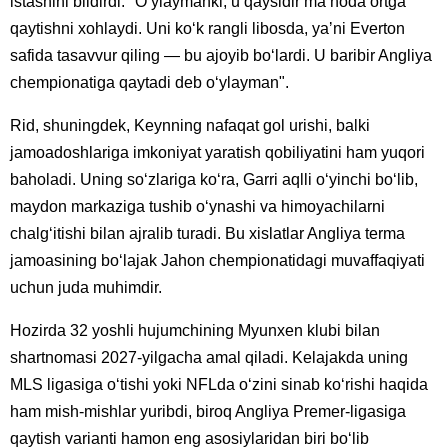
istashini bildirdi: "Oʻylaymanki, u qaysidir maʼnoda ortga
qaytishni xohlaydi. Uni koʻk rangli libosda, yaʼni Everton
safida tasavvur qiling — bu ajoyib boʻlardi. U baribir Angliya
chempionatiga qaytadi deb oʻylayman".
Rid, shuningdek, Keynning nafaqat gol urishi, balki
jamoadoshlariga imkoniyat yaratish qobiliyatini ham yuqori
baholadi. Uning soʻzlariga koʻra, Garri aqlli oʻyinchi boʻlib,
maydon markaziga tushib oʻynashi va himoyachilarni
chalgʻitishi bilan ajralib turadi. Bu xislatlar Angliya terma
jamoasining boʻlajak Jahon chempionatidagi muvaffaqiyati
uchun juda muhimdir.
Hozirda 32 yoshli hujumchining Myunxen klubi bilan
shartnomasi 2027-yilgacha amal qiladi. Kelajakda uning
MLS ligasiga oʻtishi yoki NFLda oʻzini sinab koʻrishi haqida
ham mish-mishlar yuribdi, biroq Angliya Premer-ligasiga
qaytish varianti hamon eng asosiylaridan biri boʻlib