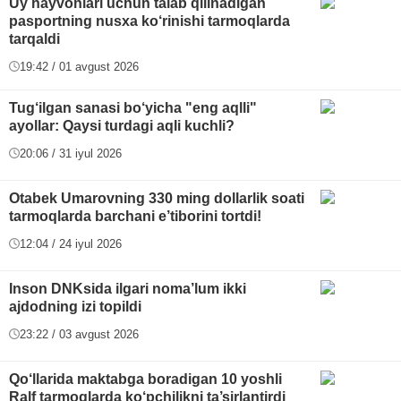
Uy hayvonlari uchun talab qilinadigan
pasportning nusxa ko‘rinishi tarmoqlarda
tarqaldi
19:42 / 01 avgust 2026
Tug‘ilgan sanasi bo‘yicha "eng aqlli"
ayollar: Qaysi turdagi aqli kuchli?
20:06 / 31 iyul 2026
Otabek Umarovning 330 ming dollarlik soati
tarmoqlarda barchani e’tiborini tortdi!
12:04 / 24 iyul 2026
Inson DNKsida ilgari noma’lum ikki
ajdodning izi topildi
23:22 / 03 avgust 2026
Qo‘llarida maktabga boradigan 10 yoshli
Ralf tarmoqlarda ko‘pchilikni ta’sirlantirdi