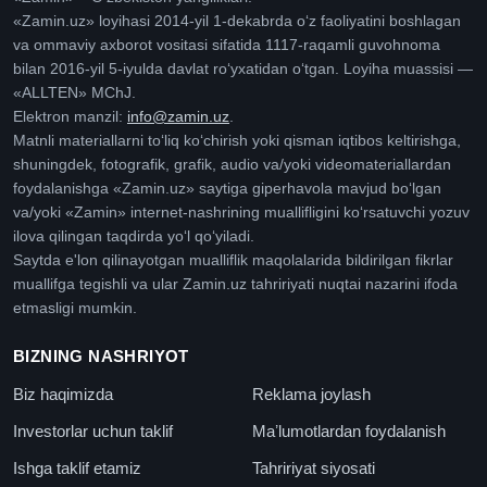
«Zamin.uz» loyihasi 2014-yil 1-dekabrda oʻz faoliyatini boshlagan
va ommaviy axborot vositasi sifatida 1117-raqamli guvohnoma
bilan 2016-yil 5-iyulda davlat roʻyxatidan oʻtgan. Loyiha muassisi —
«ALLTEN» MChJ.
Elektron manzil:
info@zamin.uz
.
Matnli materiallarni toʻliq koʻchirish yoki qisman iqtibos keltirishga,
shuningdek, fotografik, grafik, audio va/yoki videomateriallardan
foydalanishga «Zamin.uz» saytiga giperhavola mavjud boʻlgan
va/yoki «Zamin» internet-nashrining muallifligini koʻrsatuvchi yozuv
ilova qilingan taqdirda yoʻl qoʻyiladi.
Saytda e'lon qilinayotgan mualliflik maqolalarida bildirilgan fikrlar
muallifga tegishli va ular Zamin.uz tahririyati nuqtai nazarini ifoda
etmasligi mumkin.
BIZNING NASHRIYOT
Biz haqimizda
Reklama joylash
Investorlar uchun taklif
Maʼlumotlardan foydalanish
Ishga taklif etamiz
Tahririyat siyosati