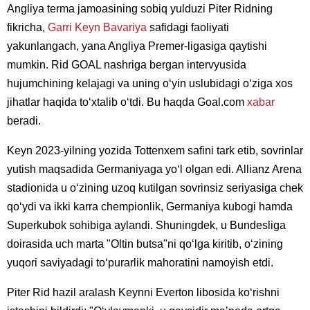
Angliya terma jamoasining sobiq yulduzi Piter Ridning
fikricha,
Garri Keyn
Bavariya
safidagi faoliyati
yakunlangach, yana Angliya Premer-ligasiga qaytishi
mumkin. Rid GOAL nashriga bergan intervyusida
hujumchining kelajagi va uning oʻyin uslubidagi oʻziga xos
jihatlar haqida toʻxtalib oʻtdi. Bu haqda Goal.com
xabar
beradi.
Keyn 2023-yilning yozida Tottenxem safini tark etib, sovrinlar
yutish maqsadida Germaniyaga yoʻl olgan edi. Allianz Arena
stadionida u oʻzining uzoq kutilgan sovrinsiz seriyasiga chek
qoʻydi va ikki karra chempionlik, Germaniya kubogi hamda
Superkubok sohibiga aylandi. Shuningdek, u Bundesliga
doirasida uch marta "Oltin butsa"ni qoʻlga kiritib, oʻzining
yuqori saviyadagi toʻpurarlik mahoratini namoyish etdi.
Piter Rid hazil aralash Keynni Everton libosida koʻrishni