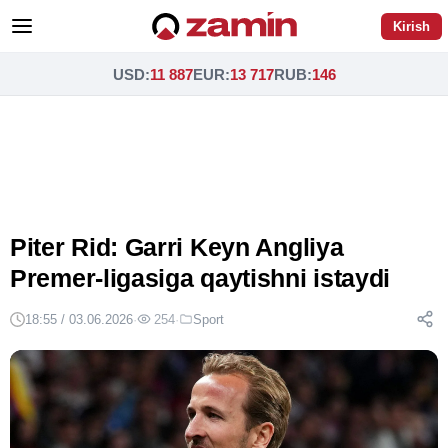
Kirish
USD
:
11 887
EUR
:
13 717
RUB
:
146
Piter Rid: Garri Keyn Angliya
Premer-ligasiga qaytishni istaydi
18:55 / 03.06.2026
·
254
·
Sport