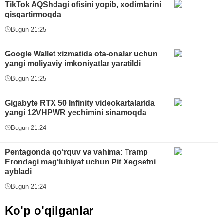
TikTok AQShdagi ofisini yopib, xodimlarini
qisqartirmoqda
Bugun 21:25
Google Wallet xizmatida ota-onalar uchun
yangi moliyaviy imkoniyatlar yaratildi
Bugun 21:25
Gigabyte RTX 50 Infinity videokartalarida
yangi 12VHPWR yechimini sinamoqda
Bugun 21:24
Pentagonda qo‘rquv va vahima: Tramp
Erondagi mag‘lubiyat uchun Pit Xegsetni
aybladi
Bugun 21:24
Ko'p o'qilganlar