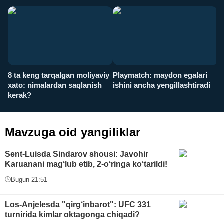
8 ta keng tarqalgan moliyaviy
Playmatch: maydon egalari
P
xato: nimalardan saqlanish
ishini ancha yengillashtiradi
u
kerak?
x
Mavzuga oid yangiliklar
Sent-Luisda Sindarov shousi: Javohir
Karuanani mag‘lub etib, 2-o‘ringa ko‘tarildi!
Bugun 21:51
Los-Anjelesda "qirg‘inbarot": UFC 331
turnirida kimlar oktagonga chiqadi?