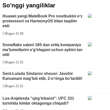
So'nggi yangiliklar
Huawei yangi MateBook Pro noutbukini oʻz
protsessori va HarmonyOS bilan taqdim
etdi
Bugun 21:58
Snowflake xakeri 165 dan ortiq kompaniya
maʼlumotlarini oʻgʻirlagani uchun aybini tan
oldi
Bugun 21:52
Sent-Luisda Sindarov shousi: Javohir
Karuanani mag‘lub etib, 2-o‘ringa ko‘tarildi!
Bugun 21:51
Los-Anjelesda "qirg‘inbarot": UFC 331
turnirida kimlar oktagonga chiqadi?