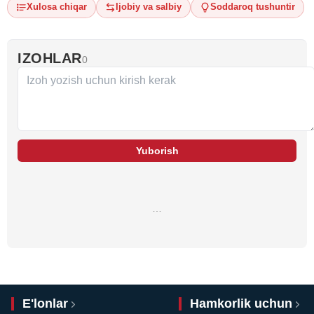
Xulosa chiqar
Ijobiy va salbiy
Soddaroq tushuntir
IZOHLAR
0
Yuborish
…
E'lonlar
Hamkorlik uchun