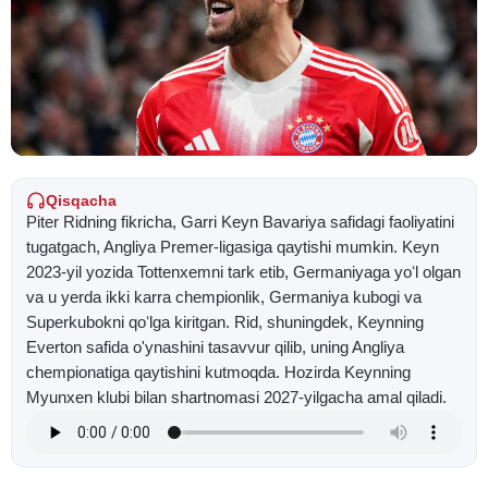
Qisqacha
Piter Ridning fikricha, Garri Keyn Bavariya safidagi faoliyatini
tugatgach, Angliya Premer-ligasiga qaytishi mumkin. Keyn
2023-yil yozida Tottenxemni tark etib, Germaniyaga yoʻl olgan
va u yerda ikki karra chempionlik, Germaniya kubogi va
Superkubokni qoʻlga kiritgan. Rid, shuningdek, Keynning
Everton safida o'ynashini tasavvur qilib, uning Angliya
chempionatiga qaytishini kutmoqda. Hozirda Keynning
Myunxen klubi bilan shartnomasi 2027-yilgacha amal qiladi.