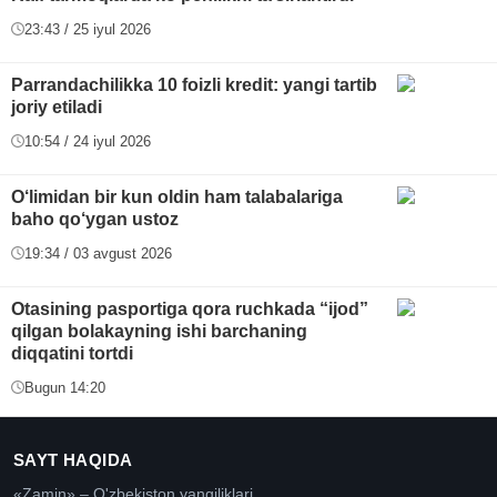
23:43 / 25 iyul 2026
Parrandachilikka 10 foizli kredit: yangi tartib
joriy etiladi
10:54 / 24 iyul 2026
O‘limidan bir kun oldin ham talabalariga
baho qo‘ygan ustoz
19:34 / 03 avgust 2026
Otasining pasportiga qora ruchkada “ijod”
qilgan bolakayning ishi barchaning
diqqatini tortdi
Bugun 14:20
SAYT HAQIDA
«Zamin» – O'zbekiston yangiliklari.