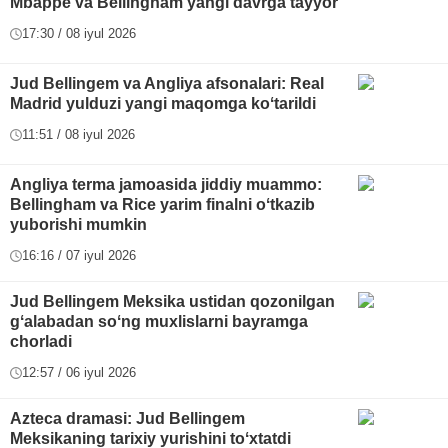
Mbappe va Bellingham yangi davrga tayyor
17:30 / 08 iyul 2026
Jud Bellingem va Angliya afsonalari: Real
Madrid yulduzi yangi maqomga koʻtarildi
11:51 / 08 iyul 2026
Angliya terma jamoasida jiddiy muammo:
Bellingham va Rice yarim finalni oʻtkazib
yuborishi mumkin
16:16 / 07 iyul 2026
Jud Bellingem Meksika ustidan qozonilgan
gʻalabadan soʻng muxlislarni bayramga
chorladi
12:57 / 06 iyul 2026
Azteca dramasi: Jud Bellingem
Meksikaning tarixiy yurishini toʻxtatdi