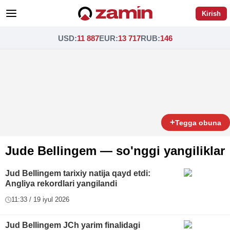
Kirish
USD
:
11 887
EUR
:
13 717
RUB
:
146
+
Tegga obuna
Jude Bellingem — so'nggi yangiliklar
Jud Bellingem tarixiy natija qayd etdi:
Angliya rekordlari yangilandi
11:33 / 19 iyul 2026
Jud Bellingem JCh yarim finalidagi