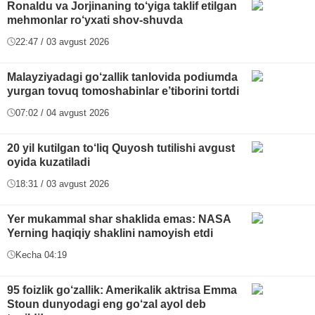
Ronaldu va Jorjinaning to‘yiga taklif etilgan
mehmonlar ro‘yxati shov-shuvda
22:47 / 03 avgust 2026
Malayziyadagi go‘zallik tanlovida podiumda
yurgan tovuq tomoshabinlar e’tiborini tortdi
07:02 / 04 avgust 2026
20 yil kutilgan to‘liq Quyosh tutilishi avgust
oyida kuzatiladi
18:31 / 03 avgust 2026
Yer mukammal shar shaklida emas: NASA
Yerning haqiqiy shaklini namoyish etdi
Kecha 04:19
95 foizlik go‘zallik: Amerikalik aktrisa Emma
Stoun dunyodagi eng go‘zal ayol deb