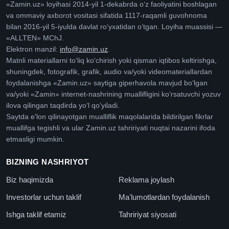
«Zamin.uz» loyihasi 2014-yil 1-dekabrda oʻz faoliyatini boshlagan
va ommaviy axborot vositasi sifatida 1117-raqamli guvohnoma
bilan 2016-yil 5-iyulda davlat roʻyxatidan oʻtgan. Loyiha muassisi —
«ALLTEN» MChJ.
Elektron manzil:
info@zamin.uz
.
Matnli materiallarni toʻliq koʻchirish yoki qisman iqtibos keltirishga,
shuningdek, fotografik, grafik, audio va/yoki videomateriallardan
foydalanishga «Zamin.uz» saytiga giperhavola mavjud boʻlgan
va/yoki «Zamin» internet-nashrining muallifligini koʻrsatuvchi yozuv
ilova qilingan taqdirda yoʻl qoʻyiladi.
Saytda e'lon qilinayotgan mualliflik maqolalarida bildirilgan fikrlar
muallifga tegishli va ular Zamin.uz tahririyati nuqtai nazarini ifoda
etmasligi mumkin.
BIZNING NASHRIYOT
Biz haqimizda
Reklama joylash
Investorlar uchun taklif
Maʼlumotlardan foydalanish
Ishga taklif etamiz
Tahririyat siyosati