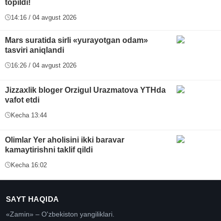
topildi!
14:16 / 04 avgust 2026
Mars suratida sirli «yurayotgan odam»
tasviri aniqlandi
16:26 / 04 avgust 2026
Jizzaxlik bloger Orzigul Urazmatova YTHda
vafot etdi
Kecha 13:44
Olimlar Yer aholisini ikki baravar
kamaytirishni taklif qildi
Kecha 16:02
SAYT HAQIDA
«Zamin» – O'zbekiston yangiliklari.