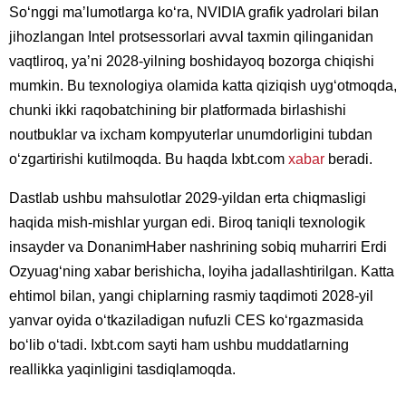
Soʻnggi maʼlumotlarga koʻra, NVIDIA grafik yadrolari bilan
jihozlangan Intel protsessorlari avval taxmin qilinganidan
vaqtliroq, yaʼni 2028-yilning boshidayoq bozorga chiqishi
mumkin. Bu texnologiya olamida katta qiziqish uygʻotmoqda,
chunki ikki raqobatchining bir platformada birlashishi
noutbuklar va ixcham kompyuterlar unumdorligini tubdan
oʻzgartirishi kutilmoqda. Bu haqda Ixbt.com
xabar
beradi.
Dastlab ushbu mahsulotlar 2029-yildan erta chiqmasligi
haqida mish-mishlar yurgan edi. Biroq taniqli texnologik
insayder va DonanimHaber nashrining sobiq muharriri Erdi
Ozyuagʻning xabar berishicha, loyiha jadallashtirilgan. Katta
ehtimol bilan, yangi chiplarning rasmiy taqdimoti 2028-yil
yanvar oyida oʻtkaziladigan nufuzli CES koʻrgazmasida
boʻlib oʻtadi. Ixbt.com sayti ham ushbu muddatlarning
reallikka yaqinligini tasdiqlamoqda.