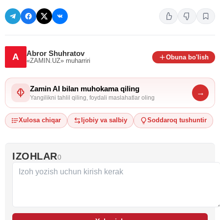
Abror Shuhratov
A
Obuna bo'lish
«ZAMIN.UZ»
muharriri
Zamin AI bilan muhokama qiling
→
Yangilikni tahlil qiling, foydali maslahatlar oling
Xulosa chiqar
Ijobiy va salbiy
Soddaroq tushuntir
IZOHLAR
0