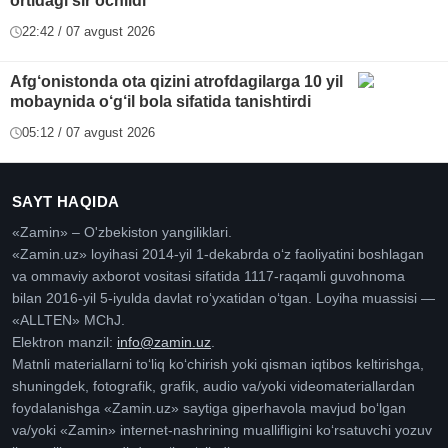
ortidagi sir ochildi
22:42 / 07 avgust 2026
Afg‘onistonda ota qizini atrofdagilarga 10 yil
mobaynida o‘g‘il bola sifatida tanishtirdi
05:12 / 07 avgust 2026
SAYT HAQIDA
«Zamin» – O'zbekiston yangiliklari.
«Zamin.uz» loyihasi 2014-yil 1-dekabrda oʻz faoliyatini boshlagan
va ommaviy axborot vositasi sifatida 1117-raqamli guvohnoma
bilan 2016-yil 5-iyulda davlat roʻyxatidan oʻtgan. Loyiha muassisi —
«ALLTEN» MChJ.
Elektron manzil:
info@zamin.uz
.
Matnli materiallarni toʻliq koʻchirish yoki qisman iqtibos keltirishga,
shuningdek, fotografik, grafik, audio va/yoki videomateriallardan
foydalanishga «Zamin.uz» saytiga giperhavola mavjud boʻlgan
va/yoki «Zamin» internet-nashrining muallifligini koʻrsatuvchi yozuv