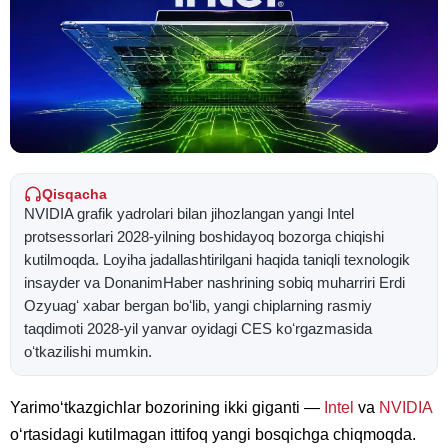
Qisqacha
NVIDIA grafik yadrolari bilan jihozlangan yangi Intel
protsessorlari 2028-yilning boshidayoq bozorga chiqishi
kutilmoqda. Loyiha jadallashtirilgani haqida taniqli texnologik
insayder va DonanimHaber nashrining sobiq muharriri Erdi
Ozyuagʻ xabar bergan boʻlib, yangi chiplarning rasmiy
taqdimoti 2028-yil yanvar oyidagi CES koʻrgazmasida
oʻtkazilishi mumkin.
Yarimoʻtkazgichlar bozorining ikki giganti —
Intel
va
NVIDIA
oʻrtasidagi kutilmagan ittifoq yangi bosqichga chiqmoqda.