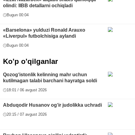
olindi: IIBB detallarni ochiqladi
Bugun 00:04
«Barselona» yulduzi Ronald Arauxo
«Liverpul» futbolchisiga aylandi
Bugun 00:04
Ko'p o'qilganlar
Qozog‘istonlik kelinning mahr uchun
kutilmagan talabi barchani hayratga soldi
18:01 / 06 avgust 2026
Abduqodir Husanov og‘ir judolikka uchradi
20:15 / 07 avgust 2026