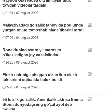
Rayhon Ulasenova o‘g‘lini uylantirdi:
to‘ydan videolar tarqaldi
21:51 / 07 avgust 2026
Malayziyadagi go‘zallik tanlovida podiumda
yurgan tovuq tomoshabinlar e’tiborini tortdi
07:02 / 04 avgust 2026
Ronalduning asr to‘yi: marosim
o‘tkaziladigan joy va tafsilotlar
14:20 / 08 avgust 2026
Elektr ustuniga chiqqan ulkan ilon elektr
toki urishi oqibatida halok bo‘ldi
05:20 / 07 avgust 2026
95 foizlik go‘zallik: Amerikalik aktrisa Emma
Stoun dunyodagi eng go‘zal ayol deb
topildi!