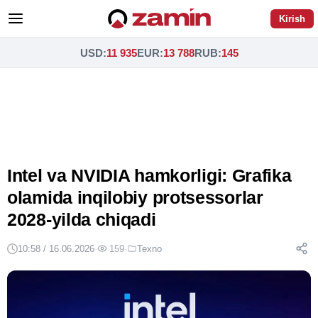
Kirish
USD
:
11 935
EUR
:
13 788
RUB
:
145
Intel va NVIDIA hamkorligi: Grafika
olamida inqilobiy protsessorlar
2028-yilda chiqadi
10:58 / 16.06.2026
·
159
·
Texno