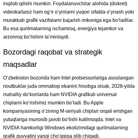
inqilob qilishi mumkin. Foydalanuvchilar alohida (diskret)
videokartasiz ham ogʻir oʻyinlarni yuqori sifatda oʻynash yoki
murakkab grafik vazifalarni bajarish imkoniga ega boʻladilar.
Bu esa qurilmalarning ixchamroq, energiya tejamkor va
arzonroq boʻlishini taʼminlaydi.
Bozordagi raqobat va strategik
maqsadlar
Oʻzbekiston bozorida ham Intel protsessorlariga asoslangan
noutbuklar juda ommabop ekanini hisobga olsak, 2028-yilda
mahalliy doʻkonlarda ham NVIDIA grafikali universal
chiplarni koʻrishimiz mumkin boʻladi. Bu Apple
kompaniyasining oʻzining M-seriyali chiplari orqali erishgan
yutuqlariga munosib javob boʻlishi kutilmoqda. Intel va
NVIDIA hamkorligi Windows ekotizimidagi qurilmalarning
grafik quvvatini yangi choʻqqiga olib chiqadi.