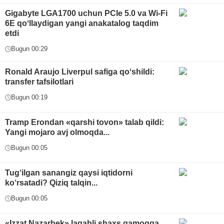
Gigabyte LGA1700 uchun PCIe 5.0 va Wi-Fi
6E qoʻllaydigan yangi anakatalog taqdim
etdi
Bugun 00:29
Ronald Araujo Liverpul safiga qoʻshildi:
transfer tafsilotlari
Bugun 00:19
Tramp Erondan «qarshi tovon» talab qildi:
Yangi mojaro avj olmoqda...
Bugun 00:05
Tug‘ilgan sanangiz qaysi iqtidorni
ko‘rsatadi? Qiziq talqin...
Bugun 00:05
«Izzat Nazarbek» laqabli shaxs qamoqqa