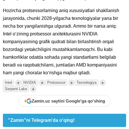
Hozircha protsessorlarning aniq xususiyatlari shakllanish
jarayonida, chunki 2028-yilgacha texnologiyalar yana bir
necha bor yangilanishga ulguradi. Ammo bir narsa aniq:
Intel oʻzining protsessor arxitekturasini NVIDIA
kompaniyasining grafik qudrati bilan birlashtirish orqali
bozordagi yetakchiligini mustahkamlamoqchi. Bu kabi
hamkorliklar odatda sohada yangi standartlarni belgilab
beradi va raqobatchilarni, jumladan AMD kompaniyasini
ham yangi choralar koʻrishga majbur qiladi.
+
+
+
+
Intel
NVIDIA
Protsessor
Texnologiya
+
Serpent Lake
+
Zamin.uz saytini Google'ga qo'shing
"Zamin"ni Telegram'da o'qing!