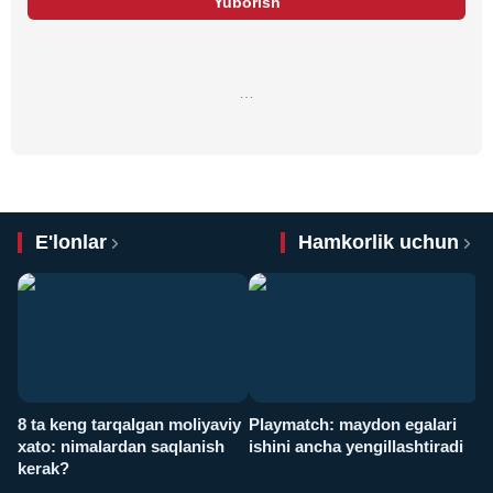
Yuborish
…
E'lonlar
Hamkorlik uchun
8 ta keng tarqalgan moliyaviy
Playmatch: maydon egalari
P
xato: nimalardan saqlanish
ishini ancha yengillashtiradi
u
kerak?
x