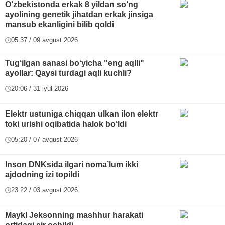
O‘zbekistonda erkak 8 yildan so‘ng
ayolining genetik jihatdan erkak jinsiga
mansub ekanligini bilib qoldi
05:37 / 09 avgust 2026
Tug‘ilgan sanasi bo‘yicha "eng aqlli"
ayollar: Qaysi turdagi aqli kuchli?
20:06 / 31 iyul 2026
Elektr ustuniga chiqqan ulkan ilon elektr
toki urishi oqibatida halok bo‘ldi
05:20 / 07 avgust 2026
Inson DNKsida ilgari noma’lum ikki
ajdodning izi topildi
23:22 / 03 avgust 2026
Maykl Jeksonning mashhur harakati