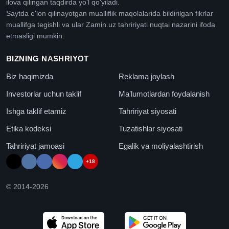
ilova qilingan taqdirda yoʻl qoʻyiladi.
Saytda e'lon qilinayotgan mualliflik maqolalarida bildirilgan fikrlar
muallifga tegishli va ular Zamin.uz tahririyati nuqtai nazarini ifoda
etmasligi mumkin.
BIZNING NASHRIYOT
Biz haqimizda
Reklama joylash
Investorlar uchun taklif
Maʼlumotlardan foydalanish
Ishga taklif etamiz
Tahririyat siyosati
Etika kodeksi
Tuzatishlar siyosati
Tahririyat jamoasi
Egalik va moliyalashtirish
+18
© 2014-
2026