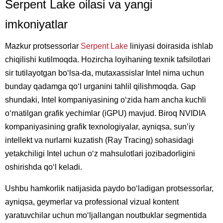
Serpent Lake oilasi va yangi
imkoniyatlar
Mazkur protsessorlar
Serpent Lake
liniyasi doirasida ishlab
chiqilishi kutilmoqda. Hozircha loyihaning texnik tafsilotlari
sir tutilayotgan boʻlsa-da, mutaxassislar Intel nima uchun
bunday qadamga qoʻl urganini tahlil qilishmoqda. Gap
shundaki, Intel kompaniyasining oʻzida ham ancha kuchli
oʻrnatilgan grafik yechimlar (iGPU) mavjud. Biroq NVIDIA
kompaniyasining grafik texnologiyalar, ayniqsa, sunʼiy
intellekt va nurlarni kuzatish (Ray Tracing) sohasidagi
yetakchiligi Intel uchun oʻz mahsulotlari jozibadorligini
oshirishda qoʻl keladi.
Ushbu hamkorlik natijasida paydo boʻladigan protsessorlar,
ayniqsa, geymerlar va professional vizual kontent
yaratuvchilar uchun moʻljallangan noutbuklar segmentida