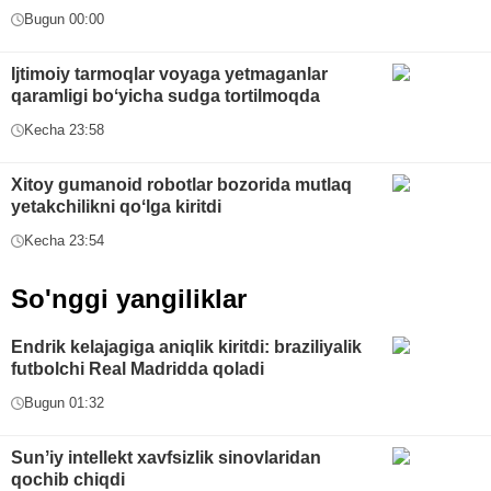
Bugun 00:00
Ijtimoiy tarmoqlar voyaga yetmaganlar
qaramligi boʻyicha sudga tortilmoqda
Kecha 23:58
Xitoy gumanoid robotlar bozorida mutlaq
yetakchilikni qoʻlga kiritdi
Kecha 23:54
So'nggi yangiliklar
Endrik kelajagiga aniqlik kiritdi: braziliyalik
futbolchi Real Madridda qoladi
Bugun 01:32
Sunʼiy intellekt xavfsizlik sinovlaridan
qochib chiqdi