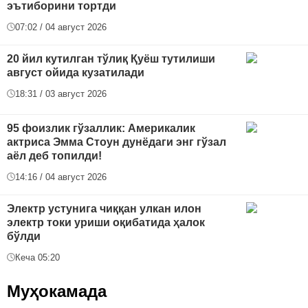
эътиборини тортди
07:02 / 04 август 2026
20 йил кутилган тўлиқ Қуёш тутилиши
август ойида кузатилади
18:31 / 03 август 2026
95 фоизлик гўзаллик: Америкалик
актриса Эмма Стоун дунёдаги энг гўзал
аёл деб топилди!
14:16 / 04 август 2026
Электр устунига чиққан улкан илон
электр токи уриши оқибатида ҳалок
бўлди
Кеча 05:20
Муҳокамада