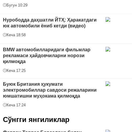
Бугун 10:29
Нурободда даҳшатли ЙТҲ: Ҳаракатдаги
юк автомобили ёниб кетди (видео)
Кеча 18:58
BMW автомобилларидаги фильмлар
рекламаси ҳайдовчиларни норози
қилмоқда
Кеча 17:25
Буюк Британия ҳукумати
электромобиллар савдоси режаларини
юмшатишни муҳокама қилмоқда
Кеча 17:24
Сўнгги янгиликлар