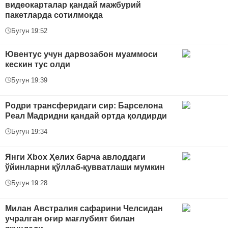
видеокарталар қандай мажбурий
пакетларда сотилмоқда
Бугун 19:52
Ювентус учун дарвозабон муаммоси
кескин тус олди
Бугун 19:39
Родри трансферидаги сир: Барселона
Реал Мадридни қандай ортда қолдирди
Бугун 19:34
Янги Xbox Ҳелих барча авлоддаги
ўйинларни қўллаб-қувватлаши мумкин
Бугун 19:28
Милан Австралия сафарини Челсидан
учралган оғир мағлубият билан