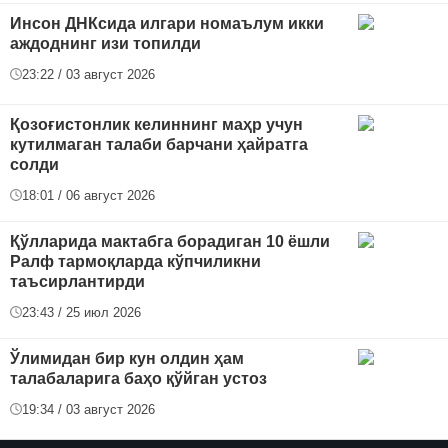
Инсон ДНКсида илгари номаълум икки
аждоднинг изи топилди
23:22 / 03 август 2026
Қозоғистонлик келиннинг маҳр учун
кутилмаган талаби барчани ҳайратга
солди
18:01 / 06 август 2026
Қўлларида мактабга борадиган 10 ёшли
Ралф тармоқларда кўпчиликни
таъсирлантирди
23:43 / 25 июл 2026
Ўлимидан бир кун олдин ҳам
талабаларига баҳо қўйган устоз
19:34 / 03 август 2026