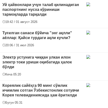
Уй ҳайвонлари учун талаб қилинадиган
паспортнинг нусха кўриниши
тармоқларда тарқалди
19:42 / 01 август 2026
Туғилган санаси бўйича "энг ақлли"
аёллар: Қайси турдаги ақли кучли?
20:06 / 31 июл 2026
Электр устунига чиққан улкан илон
электр токи уриши оқибатида ҳалок
бўлди
Кеча 05:20
Кореялик сайёҳга 90 минг сўмлик
ичимлик сотган Ўзбекистонлик сотувчи
Корея телевидениясида ҳам ёритилди
Бугун 05:31