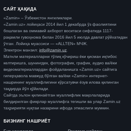
САЙТ ҲАҚИДА
«Zamin» – Ўзбекистон янгиликлари.
«Zamin.uz» лойиҳаси 2014 йил 1 декабрда ўз фаолиятини
бошлаган ва оммавий ахборот воситаси сифатида 1117-
рақамли гувоҳнома билан 2016 йил 5 июлда давлат рўйхатидан
ўтган. Лойиҳа муассиси — «ALLTEN» МЧЖ.
Электрон манзил:
info@zamin.uz
.
Матнли материалларни тўлиқ кўчириш ёки қисман иқтибос
келтиришга, шунингдек, фотографик, график, аудио ва/ёки
видеоматериаллардан фойдаланишга «Zamin.uz» сайтига
гиперҳавола мавжуд бўлган ва/ёки «Zamin» интернет-
нашрининг муаллифлигини кўрсатувчи ёзув илова қилинган
тақдирда йўл қўйилади.
Сайтда эълон қилинаётган муаллифлик мақолаларида
билдирилган фикрлар муаллифга тегишли ва улар Zamin.uz
таҳририяти нуқтаи назарини ифода этмаслиги мумкин.
БИЗНИНГ НАШРИЁТ