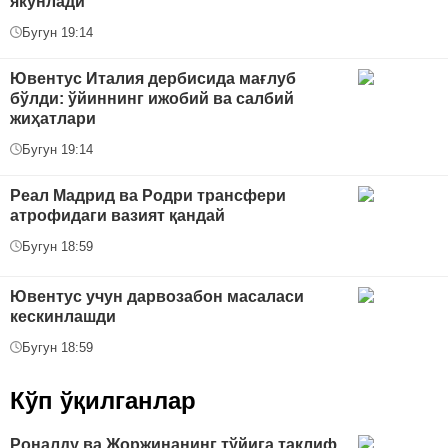
якунлади
Бугун 19:14
Ювентус Италия дербисида мағлуб
бўлди: ўйиннинг ижобий ва салбий
жиҳатлари
Бугун 19:14
Реал Мадрид ва Родри трансфери
атрофидаги вазият қандай
Бугун 18:59
Ювентус учун дарвозабон масаласи
кескинлашди
Бугун 18:59
Кўп ўқилганлар
Роналду ва Жоржинанинг тўйига таклиф