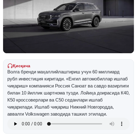
Қисқача
Волга бренди маҳаллийлаштириш учун 60 миллиард
рубл инвестиция киритади. «Енгил автомобиллар ишлаб
чиқариш» компанияси Россия Саноат ва савдо вазирлиги
билан 10 йиллик шартнома тузди. Лойиҳа доирасида К40,
К50 кроссоверлари ва C50 седанлари ишлаб
чиқарилади. Ишлаб чиқариш Нижний Новгородда,
аввалги Volkswagen заводида ташкил этилади.