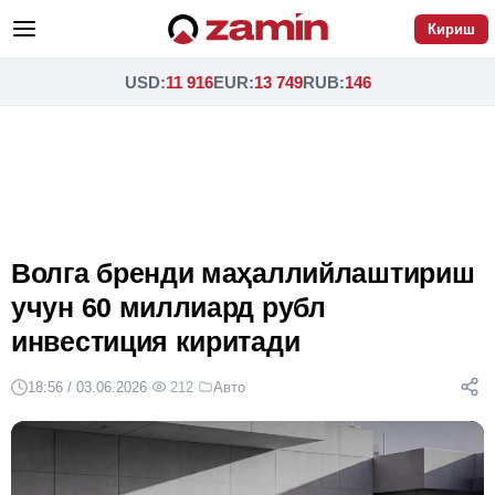
Кириш
USD
:
11 916
EUR
:
13 749
RUB
:
146
Волга бренди маҳаллийлаштириш
учун 60 миллиард рубл
инвестиция киритади
18:56 / 03.06.2026
·
212
·
Авто