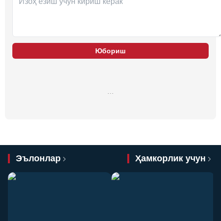
Юбориш
…
Эълонлар
Ҳамкорлик учун