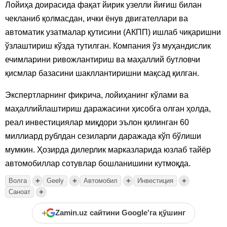
Лойиҳа доирасида фақат йирик узелли йиғиш билан
чекланиб қолмасдан, ички ёнув двигателлари ва
автоматик узатмалар қутисини (АКПП) ишлаб чиқаришни
ўзлаштириш кўзда тутилган. Компания ўз муҳандислик
ечимларини ривожлантириш ва маҳаллий бутловчи
қисмлар базасини шакллантиришни мақсад қилган.
Экспертларнинг фикрича, лойиҳанинг кўлами ва
маҳаллийлаштириш даражасини ҳисобга олган ҳолда,
реал инвестициялар миқдори эълон қилинган 60
миллиард рублдан сезиларли даражада кўп бўлиши
мумкин. Ҳозирда дилерлик марказларида юзлаб тайёр
автомобиллар сотувлар бошланишини кутмоқда.
+
+
+
+
Волга
Geely
Автомобил
Инвестиция
+
Саноат
+
Zamin.uz сайтини Google'га қўшинг