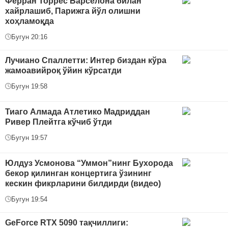
Ферран Торрес Барселона билан
хайрлашиб, Парижга йўл олишни
хоҳламоқда
Бугун 20:16
Лучиано Спаллетти: Интер биздан кўра
жамоавийроқ ўйин кўрсатди
Бугун 19:58
Тиаго Алмада Атлетико Мадриддан
Ривер Плейтга кўчиб ўтди
Бугун 19:57
Юлдуз Усмонова “Уммон”нинг Бухорода
бекор қилинган концертига ўзининг
кескин фикрларини билдирди (видео)
Бугун 19:54
GeForce RTX 5090 тақчиллиги: