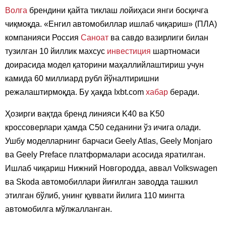
Волга
брендини қайта тиклаш лойиҳаси янги босқичга
чиқмоқда. «Енгил автомобиллар ишлаб чиқариш» (ПЛА)
компанияси Россия
Саноат
ва савдо вазирлиги билан
тузилган 10 йиллик махсус
инвестиция
шартномаси
доирасида модел қаторини маҳаллийлаштириш учун
камида 60 миллиард рубл йўналтиришни
режалаштирмоқда. Бу ҳақда Ixbt.com
хабар
беради.
Ҳозирги вақтда бренд линияси K40 ва K50
кроссоверлари ҳамда C50 седанини ўз ичига олади.
Ушбу моделларнинг барчаси Geely Atlas, Geely Monjaro
ва Geely Preface платформалари асосида яратилган.
Ишлаб чиқариш Нижний Новгородда, аввал Volkswagen
ва Skoda автомобиллари йиғилган заводда ташкил
этилган бўлиб, унинг қуввати йилига 110 мингта
автомобилга мўлжалланган.