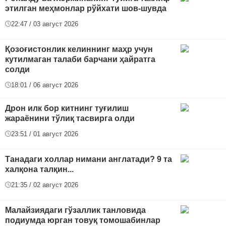
этилган меҳмонлар рўйхати шов-шувда
22:47 / 03 август 2026
Қозоғистонлик келиннинг маҳр учун
кутилмаган талаби барчани ҳайратга
солди
18:01 / 06 август 2026
Дрон илк бор китнинг туғилиш
жараёнини тўлиқ тасвирга олди
23:51 / 01 август 2026
Танадаги холлар нимани англатади? 9 та
халқона талқин...
21:35 / 02 август 2026
Малайзиядаги гўзаллик танловида
подиумда юрган товуқ томошабинлар