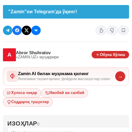
"Zamin"ни Telegram'да ўқинг!
Abror Shuhratov
A
Обуна бўлиш
«ZAMIN.UZ»
муҳаррири
Zamin AI билан муҳокама қилинг
→
Янгиликни таҳлил қилинг, фойдали маслаҳатлар олинг
Хулоса чиқар
Ижобий ва салбий
Соддароқ тушунтир
ИЗОҲЛАР
0