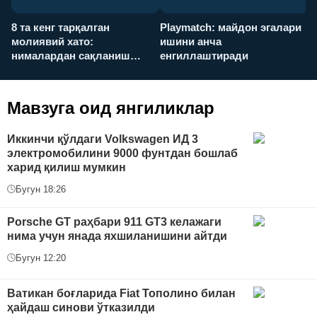
8 та кенг тарқалган
Playmatch: майдон эгалари
P
молиявий хато:
ишини анча
у
нималардан сақланиш
енгиллаштиради
х
керак?
Мавзуга оид янгиликлар
Иккинчи қўлдаги Volkswagen ИД 3
электромобилини 9000 фунтдан бошлаб
харид қилиш мумкин
Бугун 18:26
Porsche GT раҳбари 911 GT3 келажаги
нима учун янада яхшиланишини айтди
Бугун 12:20
Ватикан боғларида Fiat Тополино билан
ҳайдаш синови ўтказилди