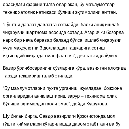
орасидаги фарқни тилга олар экан, бу маълумотлар
техник хатолик натижаси бўлиши эҳтимолини айтган.
“Гўштни давлат давлатга сотмайди, балки аниқ ишлаб
чиқарувчи шартнома асосида сотади. Агар ички бозорда
нарх бир неча баравар баланд бўлса, ишлаб чиқарувчи
учун маҳсулотни 3 доллардан ташқарига сотиш
иқтисодий жиҳатдан манфаатсиз”, дея таъкидлайди у.
Вазир ўринбосарининг сўзларига кўра, вазиятни алоҳида
тарзда текшириш талаб этилади.
“Бу маълумотларни пухта ўрганиш, жумладан, божхона
органларидан аниқлаштириш зарур – техник хатолик
бўлиши эҳтимолдан холи эмас”, дейди Кушукова.
Шу билан бирга, Савдо вазирлиги Қозоғистонда мол
гўшти қийматлари кўтарилишда давом этаётгани ва бу