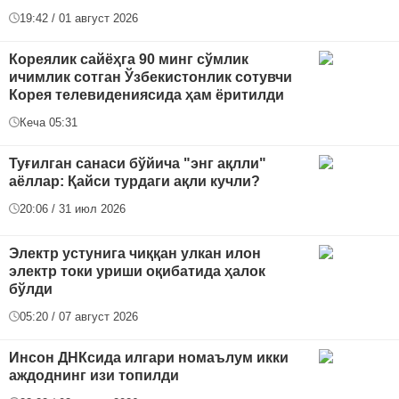
19:42 / 01 август 2026
Кореялик сайёҳга 90 минг сўмлик
ичимлик сотган Ўзбекистонлик сотувчи
Корея телевидениясида ҳам ёритилди
Кеча 05:31
Туғилган санаси бўйича "энг ақлли"
аёллар: Қайси турдаги ақли кучли?
20:06 / 31 июл 2026
Электр устунига чиққан улкан илон
электр токи уриши оқибатида ҳалок
бўлди
05:20 / 07 август 2026
Инсон ДНКсида илгари номаълум икки
аждоднинг изи топилди