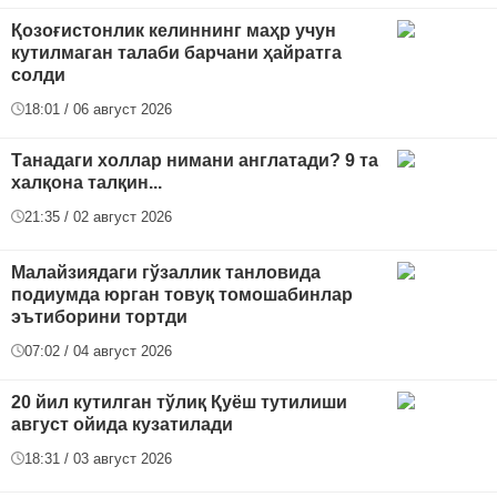
Қозоғистонлик келиннинг маҳр учун
кутилмаган талаби барчани ҳайратга
солди
18:01 / 06 август 2026
Танадаги холлар нимани англатади? 9 та
халқона талқин...
21:35 / 02 август 2026
Малайзиядаги гўзаллик танловида
подиумда юрган товуқ томошабинлар
эътиборини тортди
07:02 / 04 август 2026
20 йил кутилган тўлиқ Қуёш тутилиши
август ойида кузатилади
18:31 / 03 август 2026