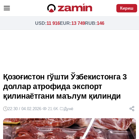
Кириш
USD
:
11 916
EUR
:
13 749
RUB
:
146
Қозоғистон гўшти Ўзбекистонга 3
доллар атрофида экспорт
қилинаётгани маълум қилинди
22:30 / 04.02.2026
·
21.6K
·
Дунё