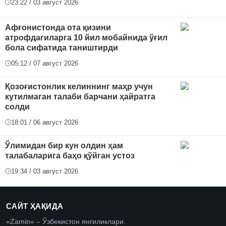
23:22 / 03 август 2026
Афғонистонда ота қизини
атрофдагиларга 10 йил мобайнида ўғил
бола сифатида таништирди
05:12 / 07 август 2026
Қозоғистонлик келиннинг маҳр учун
кутилмаган талаби барчани ҳайратга
солди
18:01 / 06 август 2026
Ўлимидан бир кун олдин ҳам
талабаларига баҳо қўйган устоз
19:34 / 03 август 2026
САЙТ ҲАҚИДА
«Zamin» – Ўзбекистон янгиликлари.