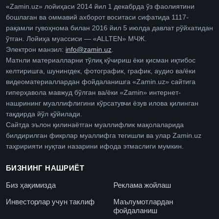
«Zamin.uz» лойиҳаси 2014 йил 1 декабрда ўз фаолиятини
бошлаган ва оммавий ахборот воситаси сифатида 1117-
рақамли гувоҳнома билан 2016 йил 5 июлда давлат рўйхатидан
ўтган. Лойиҳа муассиси — «ALLTEN» МЧЖ.
Электрон манзил:
info@zamin.uz
.
Матнли материалларни тўлиқ кўчириш ёки қисман иқтибос
келтиришга, шунингдек, фотографик, график, аудио ва/ёки
видеоматериаллардан фойдаланишга «Zamin.uz» сайтига
гиперҳавола мавжуд бўлган ва/ёки «Zamin» интернет-
нашрининг муаллифлигини кўрсатувчи ёзув илова қилинган
тақдирда йўл қўйилади.
Сайтда эълон қилинаётган муаллифлик мақолаларида
билдирилган фикрлар муаллифга тегишли ва улар Zamin.uz
таҳририяти нуқтаи назарини ифода этмаслиги мумкин.
БИЗНИНГ НАШРИЁТ
Биз ҳақимизда
Реклама жойлаш
Инвесторлар учун таклиф
Маълумотлардан
фойдаланиш