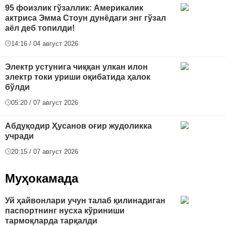
95 фоизлик гўзаллик: Америкалик
актриса Эмма Стоун дунёдаги энг гўзал
аёл деб топилди!
14:16 / 04 август 2026
Электр устунига чиққан улкан илон
электр токи уриши оқибатида ҳалок
бўлди
05:20 / 07 август 2026
Абдуқодир Ҳусанов оғир жудоликка
учради
20:15 / 07 август 2026
Муҳокамада
Уй ҳайвонлари учун талаб қилинадиган
паспортнинг нусха кўриниши
тармоқларда тарқалди