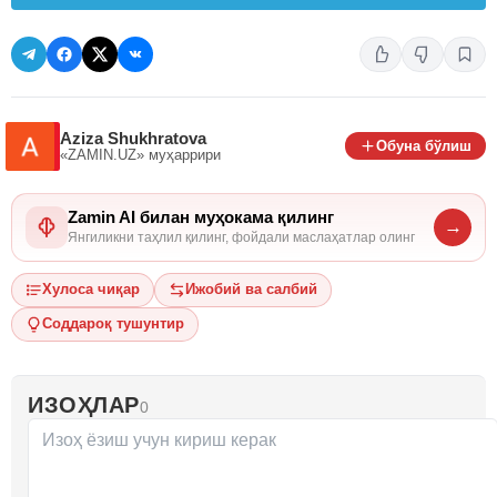
Aziza Shukhratova
Обуна бўлиш
«ZAMIN.UZ»
муҳаррири
Zamin AI билан муҳокама қилинг
→
Янгиликни таҳлил қилинг, фойдали маслаҳатлар олинг
Хулоса чиқар
Ижобий ва салбий
Соддароқ тушунтир
ИЗОҲЛАР
0