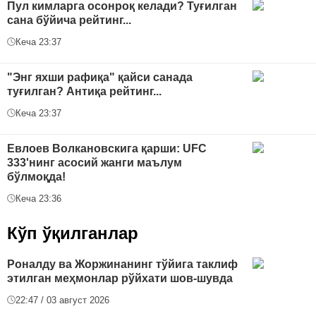
Пул кимларга осонроқ келади? Туғилган
сана бўйича рейтинг...
Кеча 23:37
"Энг яхши рафиқа" қайси санада
туғилган? Антиқа рейтинг...
Кеча 23:37
Евлоев Волкановскига қарши: UFC
333'нинг асосий жанги маълум
бўлмоқда!
Кеча 23:36
Кўп ўқилганлар
Роналду ва Жоржинанинг тўйига таклиф
этилган меҳмонлар рўйхати шов-шувда
22:47 / 03 август 2026