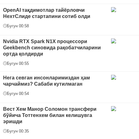
OpenAI тақдимотлар тайёрловчи
НехтСлиде стартапини сотиб олди
Бугун 00:58
Nvidia RTX Spark N1X процессори
Geekbench синовида рақобатчиларини
ортда қолдирди
Бугун 00:55
Нега севган инсонларимиздан ҳам
чарчаймиз? Сабаби кутилмаган
Бугун 00:54
Вест Хем Манор Соломон трансфери
бўйича Тоттенхем билан келишувга
эришди
Бугун 00:35