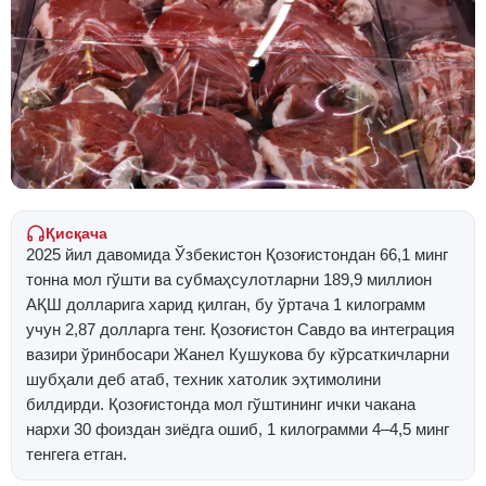
Қисқача
2025 йил давомида Ўзбекистон Қозоғистондан 66,1 минг
тонна мол гўшти ва субмаҳсулотларни 189,9 миллион
АҚШ долларига харид қилган, бу ўртача 1 килограмм
учун 2,87 долларга тенг. Қозоғистон Савдо ва интеграция
вазири ўринбосари Жанел Кушукова бу кўрсаткичларни
шубҳали деб атаб, техник хатолик эҳтимолини
билдирди. Қозоғистонда мол гўштининг ички чакана
нархи 30 фоиздан зиёдга ошиб, 1 килограмми 4–4,5 минг
тенгега етган.