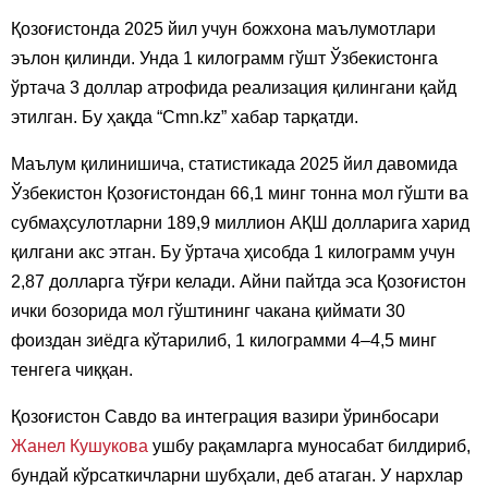
Қозоғистонда 2025 йил учун божхона маълумотлари
эълон қилинди. Унда 1 килограмм гўшт Ўзбекистонга
ўртача 3 доллар атрофида реализация қилингани қайд
этилган. Бу ҳақда “Cmn.kz” хабар тарқатди.
Маълум қилинишича, статистикада 2025 йил давомида
Ўзбекистон Қозоғистондан 66,1 минг тонна мол гўшти ва
субмаҳсулотларни 189,9 миллион АҚШ долларига харид
қилгани акс этган. Бу ўртача ҳисобда 1 килограмм учун
2,87 долларга тўғри келади. Айни пайтда эса Қозоғистон
ички бозорида мол гўштининг чакана қиймати 30
фоиздан зиёдга кўтарилиб, 1 килограмми 4–4,5 минг
тенгега чиққан.
Қозоғистон Савдо ва интеграция вазири ўринбосари
Жанел Кушукова
ушбу рақамларга муносабат билдириб,
бундай кўрсаткичларни шубҳали, деб атаган. У нархлар