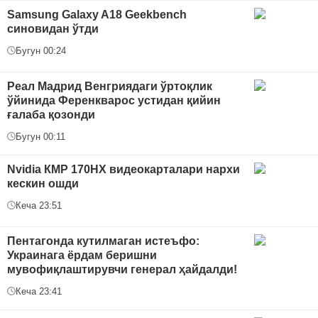
Samsung Galaxy A18 Geekbench
синовидан ўтди
Бугун 00:24
Реал Мадрид Венгриядаги ўртоқлик
ўйинида Ференкварос устидан қийин
ғалаба қозонди
Бугун 00:11
Nvidia КMP 170HX видеокарталари нархи
кескин ошди
Кеча 23:51
Пентагонда кутилмаган истеъфо:
Украинага ёрдам беришни
мувофиқлаштирувчи генерал ҳайдалди!
Кеча 23:41