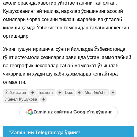
аҳоли орасида хавотир уйғотаётганини тан олган.
Кушукованинг айтишича, нархлар ўсишининг асосий
омиллари чорва сонини тиклаш жараёни вақт талаб
қилиши ҳамда Ўзбекистон томонидан талабнинг кескин
ортишидир.
Унинг тушунтиришича, сўнгги йилларда Ўзбекистонда
гўшт истеъмоли сезиларли равишда ўсган, аммо табиий
ва географик чекловлар сабаб мамлакат ўз ишлаб
чиқаришини худди шу каби ҳажмларда кенгайтира
олмаяпти.
+
+
+
+
Ўзбекистон
Тошкент
Баж
Мол Goʻshti
+
Жанел Кушукова
+
Zamin.uz сайтини Google'га қўшинг
"Zamin"ни Telegram'да ўқинг!