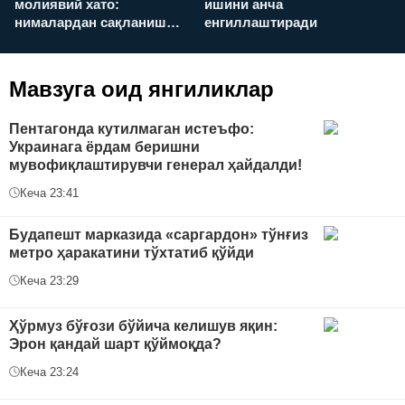
молиявий хато:
ишини анча
у
нималардан сақланиш
енгиллаштиради
х
керак?
Мавзуга оид янгиликлар
Пентагонда кутилмаган истеъфо:
Украинага ёрдам беришни
мувофиқлаштирувчи генерал ҳайдалди!
Кеча 23:41
Будапешт марказида «саргардон» тўнғиз
метро ҳаракатини тўхтатиб қўйди
Кеча 23:29
Ҳўрмуз бўғози бўйича келишув яқин:
Эрон қандай шарт қўймоқда?
Кеча 23:24