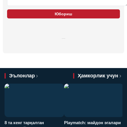
Юбориш
…
Эълонлар
Ҳамкорлик учун
8 та кенг тарқалган
Playmatch: майдон эгалари
P