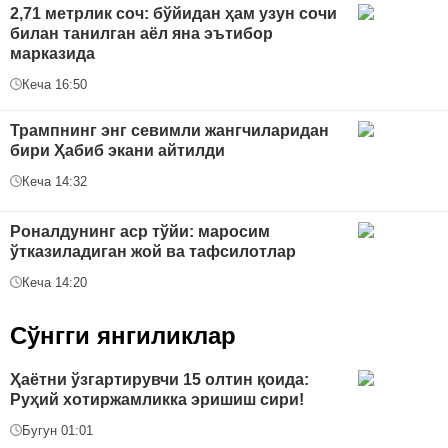
2,71 метрлик соч: бўйидан ҳам узун сочи
билан танилган аёл яна эътибор
марказида
Кеча 16:50
Трампнинг энг севимли жангчиларидан
бири Ҳабиб экани айтилди
Кеча 14:32
Роналдунинг аср тўйи: маросим
ўтказиладиган жой ва тафсилотлар
Кеча 14:20
Сўнгги янгиликлар
Ҳаётни ўзгартирувчи 15 олтин қоида:
Руҳий хотиржамликка эришиш сири!
Бугун 01:01