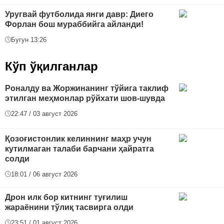
Уругвай футболида янги давр: Диего
Форлан бош мураббийга айланди!
Бугун 13:26
Кўп ўқилганлар
Роналду ва Жоржинанинг тўйига таклиф
этилган меҳмонлар рўйхати шов-шувда
22:47 / 03 август 2026
Қозоғистонлик келиннинг маҳр учун
кутилмаган талаби барчани ҳайратга
солди
18:01 / 06 август 2026
Дрон илк бор китнинг туғилиш
жараёнини тўлиқ тасвирга олди
23:51 / 01 август 2026