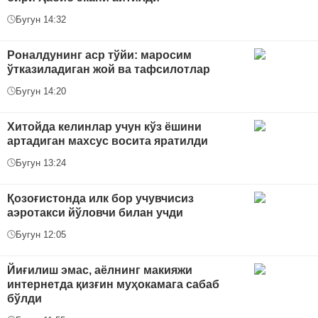
Бугун 14:32
Роналдунинг аср тўйи: маросим
ўтказиладиган жой ва тафсилотлар
Бугун 14:20
Хитойда келинлар учун кўз ёшини
артадиган махсус восита яратилди
Бугун 13:24
Қозоғистонда илк бор учувчисиз
аэротакси йўловчи билан учди
Бугун 12:05
Йиғилиш эмас, аёлнинг макияжи
интернетда қизғин муҳокамага сабаб
бўлди