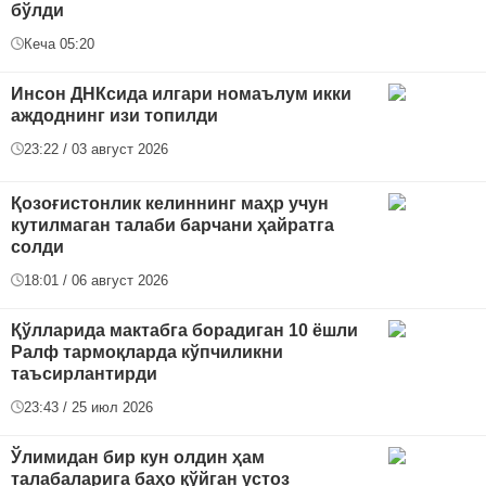
бўлди
Кеча 05:20
Инсон ДНКсида илгари номаълум икки
аждоднинг изи топилди
23:22 / 03 август 2026
Қозоғистонлик келиннинг маҳр учун
кутилмаган талаби барчани ҳайратга
солди
18:01 / 06 август 2026
Қўлларида мактабга борадиган 10 ёшли
Ралф тармоқларда кўпчиликни
таъсирлантирди
23:43 / 25 июл 2026
Ўлимидан бир кун олдин ҳам
талабаларига баҳо қўйган устоз