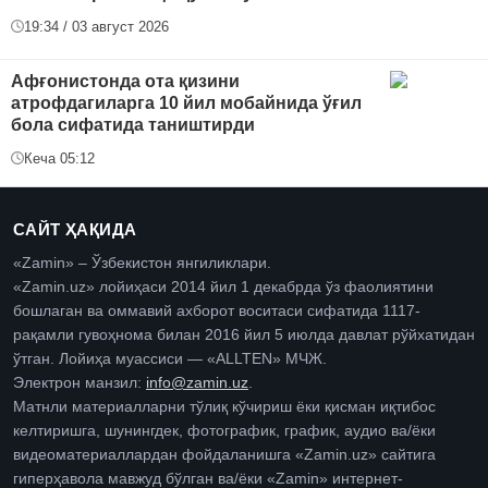
19:34 / 03 август 2026
Афғонистонда ота қизини
атрофдагиларга 10 йил мобайнида ўғил
бола сифатида таништирди
Кеча 05:12
САЙТ ҲАҚИДА
«Zamin» – Ўзбекистон янгиликлари.
«Zamin.uz» лойиҳаси 2014 йил 1 декабрда ўз фаолиятини
бошлаган ва оммавий ахборот воситаси сифатида 1117-
рақамли гувоҳнома билан 2016 йил 5 июлда давлат рўйхатидан
ўтган. Лойиҳа муассиси — «ALLTEN» МЧЖ.
Электрон манзил:
info@zamin.uz
.
Матнли материалларни тўлиқ кўчириш ёки қисман иқтибос
келтиришга, шунингдек, фотографик, график, аудио ва/ёки
видеоматериаллардан фойдаланишга «Zamin.uz» сайтига
гиперҳавола мавжуд бўлган ва/ёки «Zamin» интернет-