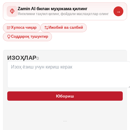
Zamin AI билан муҳокама қилинг
→
Янгиликни таҳлил қилинг, фойдали маслаҳатлар олинг
Хулоса чиқар
Ижобий ва салбий
Соддароқ тушунтир
ИЗОҲЛАР
0
Юбориш
…