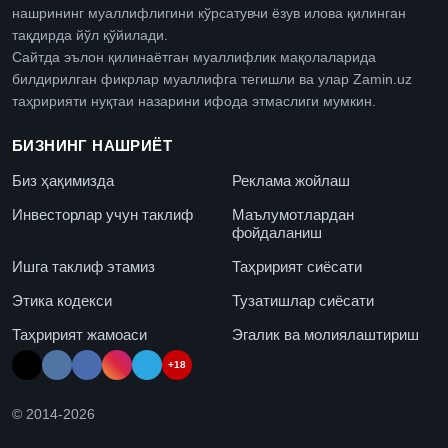
нашрининг муаллифлигини кўрсатувчи ёзув илова қилинган
тақдирда йўл қўйилади.
Сайтда эълон қилинаётган муаллифлик мақолаларида
билдирилган фикрлар муаллифга тегишли ва улар Zamin.uz
таҳририяти нуқтаи назарини ифода этмаслиги мумкин.
БИЗНИНГ НАШРИЁТ
Биз ҳақимизда
Реклама жойлаш
Инвесторлар учун таклиф
Маълумотлардан
фойдаланиш
Ишга таклиф этамиз
Таҳририят сиёсати
Этика кодекси
Тузатишлар сиёсати
Таҳририят жамоаси
Эгалик ва молиялаштириш
+18
© 2014-
2026