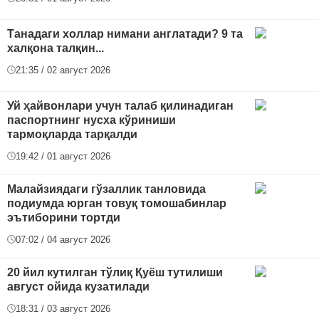
Танадаги холлар нимани англатади? 9 та
халқона талқин...
21:35 / 02 август 2026
Уй ҳайвонлари учун талаб қилинадиган
паспортнинг нусха кўриниши
тармоқларда тарқалди
19:42 / 01 август 2026
Малайзиядаги гўзаллик танловида
подиумда юрган товуқ томошабинлар
эътиборини тортди
07:02 / 04 август 2026
20 йил кутилган тўлиқ Қуёш тутилиши
август ойида кузатилади
18:31 / 03 август 2026