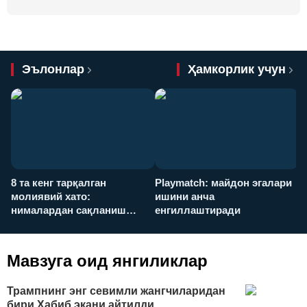
Эълонлар
Ҳамкорлик учун
8 та кенг тарқалган
Playmatch: майдон эгалари
P
молиявий хато:
ишини анча
у
нималардан сақланиш
енгиллаштиради
х
керак?
Мавзуга оид янгиликлар
Трампнинг энг севимли жангчиларидан
бири Ҳабиб экани айтилди