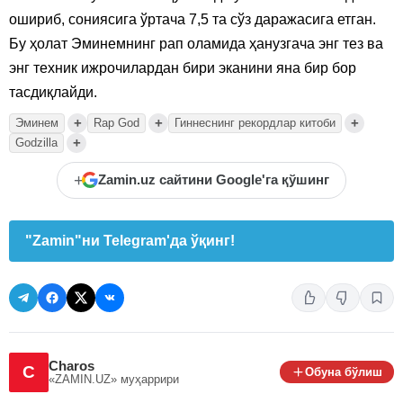
ошириб, сониясига ўртача 7,5 та сўз даражасига етган.
Бу ҳолат Эминемнинг рап оламида ҳанузгача энг тез ва
энг техник ижрочилардан бири эканини яна бир бор
тасдиқлайди.
+
+
+
Эминем
Rap God
Гиннеснинг рекордлар китоби
+
Godzilla
+
Zamin.uz сайтини Google'га қўшинг
"Zamin"ни Telegram'да ўқинг!
Charos
C
Обуна бўлиш
«ZAMIN.UZ»
муҳаррири