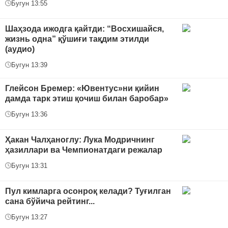
Бугун 13:55
Шаҳзода ижодга қайтди: “Восхишайся,
жизнь одна” қўшиғи тақдим этилди
(аудио)
Бугун 13:39
Глейсон Бремер: «Ювентус»ни қийин
дамда тарк этиш қочиш билан баробар»
Бугун 13:36
Ҳакан Чалҳаноглу: Лука Модричнинг
ҳазиллари ва Чемпионатдаги режалар
Бугун 13:31
Пул кимларга осонроқ келади? Туғилган
сана бўйича рейтинг...
Бугун 13:27