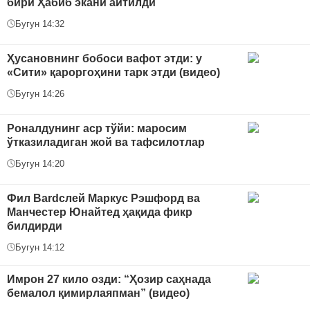
бири Ҳабиб экани айтилди
Бугун 14:32
Ҳусановнинг бобоси вафот этди: у
«Сити» қароргоҳини тарк этди (видео)
Бугун 14:26
Роналдунинг аср тўйи: маросим
ўтказиладиган жой ва тафсилотлар
Бугун 14:20
Фил Bardслей Маркус Рэшфорд ва
Манчестер Юнайтед ҳақида фикр
билдирди
Бугун 14:12
Имрон 27 кило озди: “Ҳозир саҳнада
бемалол қимирлаяпман” (видео)