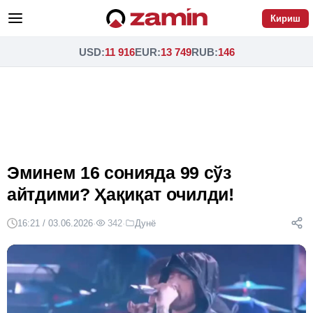
Кириш
USD
:
11 916
EUR
:
13 749
RUB
:
146
Эминем 16 сонияда 99 сўз
айтдими? Ҳақиқат очилди!
16:21 / 03.06.2026
·
342
·
Дунё