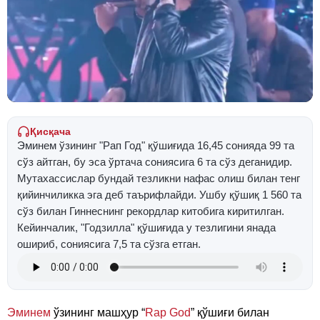
Қисқача
Эминем ўзининг "Рап Год" қўшиғида 16,45 сонияда 99 та
сўз айтган, бу эса ўртача сониясига 6 та сўз деганидир.
Мутахассислар бундай тезликни нафас олиш билан тенг
қийинчиликка эга деб таърифлайди. Ушбу қўшиқ 1 560 та
сўз билан Гиннеснинг рекордлар китобига киритилган.
Кейинчалик, "Годзилла" қўшиғида у тезлигини янада
ошириб, сониясига 7,5 та сўзга етган.
Эминем
ўзининг машҳур “
Rap God
” қўшиғи билан