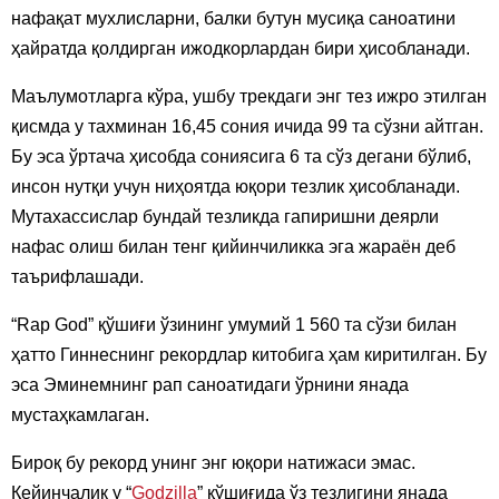
нафақат мухлисларни, балки бутун мусиқа саноатини
ҳайратда қолдирган ижодкорлардан бири ҳисобланади.
Маълумотларга кўра, ушбу трекдаги энг тез ижро этилган
қисмда у тахминан 16,45 сония ичида 99 та сўзни айтган.
Бу эса ўртача ҳисобда сониясига 6 та сўз дегани бўлиб,
инсон нутқи учун ниҳоятда юқори тезлик ҳисобланади.
Мутахассислар бундай тезликда гапиришни деярли
нафас олиш билан тенг қийинчиликка эга жараён деб
таърифлашади.
“Rap God” қўшиғи ўзининг умумий 1 560 та сўзи билан
ҳатто Гиннеснинг рекордлар китобига ҳам киритилган. Бу
эса Эминемнинг рап саноатидаги ўрнини янада
мустаҳкамлаган.
Бироқ бу рекорд унинг энг юқори натижаси эмас.
Кейинчалик у “
Godzilla
” қўшиғида ўз тезлигини янада