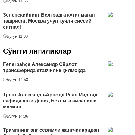
Бугун 11:55
Зеленскийнинг Белградга кутилмаган
ташрифи: Москва учун кучли сиёсий
сигнал!
Бугун 11:30
Сўнгги янгиликлар
Fenerbahçe Александр Сёрлот
трансферида етакчилик қилмоқда
Бугун 14:53
Трент Александр-Арнолд Реал Мадрид
сафида янги Девид Бехемга айланиши
мумкин
Бугун 14:36
Трампнинг энг севимли жангчиларидан