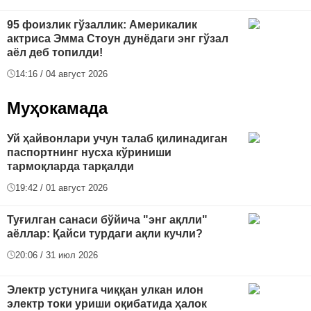
95 фоизлик гўзаллик: Америкалик
актриса Эмма Стоун дунёдаги энг гўзал
аёл деб топилди!
14:16 / 04 август 2026
Муҳокамада
Уй ҳайвонлари учун талаб қилинадиган
паспортнинг нусха кўриниши
тармоқларда тарқалди
19:42 / 01 август 2026
Туғилган санаси бўйича "энг ақлли"
аёллар: Қайси турдаги ақли кучли?
20:06 / 31 июл 2026
Электр устунига чиққан улкан илон
электр токи уриши оқибатида ҳалок