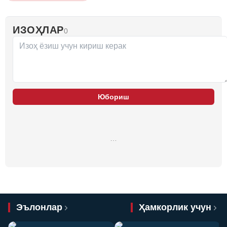
ИЗОҲЛАР
0
Юбориш
…
Эълонлар
Ҳамкорлик учун