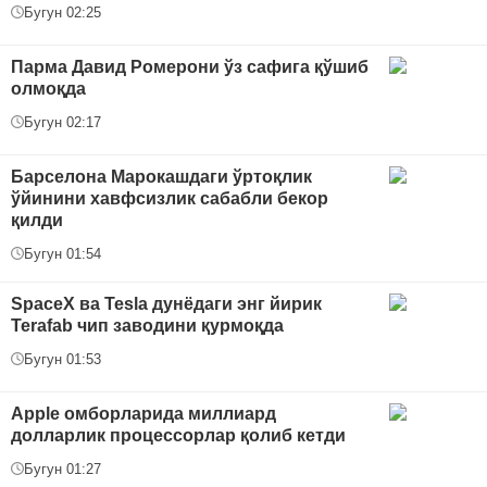
Бугун 02:25
Парма Давид Ромерони ўз сафига қўшиб
олмоқда
Бугун 02:17
Барселона Марокашдаги ўртоқлик
ўйинини хавфсизлик сабабли бекор
қилди
Бугун 01:54
SpaceX ва Tesla дунёдаги энг йирик
Terafab чип заводини қурмоқда
Бугун 01:53
Apple омборларида миллиард
долларлик процессорлар қолиб кетди
Бугун 01:27