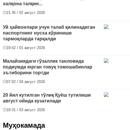
халқона талқин...
21:35 / 02 август 2026
Уй ҳайвонлари учун талаб қилинадиган
паспортнинг нусха кўриниши
тармоқларда тарқалди
19:42 / 01 август 2026
Малайзиядаги гўзаллик танловида
подиумда юрган товуқ томошабинлар
эътиборини тортди
07:02 / 04 август 2026
20 йил кутилган тўлиқ Қуёш тутилиши
август ойида кузатилади
18:31 / 03 август 2026
Муҳокамада