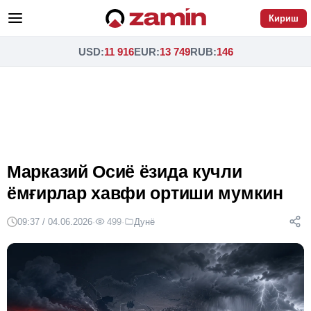
Кириш
USD
:
11 916
EUR
:
13 749
RUB
:
146
Марказий Осиё ёзида кучли
ёмғирлар хавфи ортиши мумкин
09:37 / 04.06.2026
·
499
·
Дунё