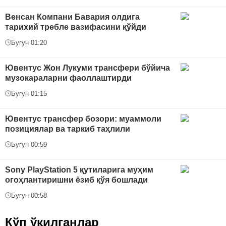
Венсан Компани Бавария олдига
тарихий требле вазифасини қўйди
Бугун 01:20
Ювентус Жон Лукуми трансфери бўйича
музокараларни фаоллаштирди
Бугун 01:15
Ювентус трансфер бозори: муаммоли
позициялар ва таркиб таҳлили
Бугун 00:59
Sony PlayStation 5 қутиларига муҳим
огоҳлантиришни ёзиб қўя бошлади
Бугун 00:58
Кўп ўқилганлар