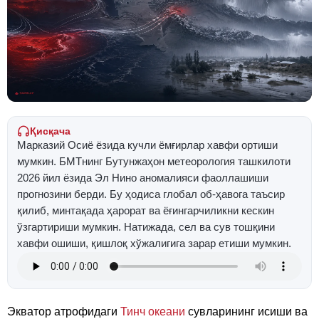
Қисқача
Марказий Осиё ёзида кучли ёмғирлар хавфи ортиши
мумкин. БМТнинг Бутунжаҳон метеорология ташкилоти
2026 йил ёзида Эл Нино аномалияси фаоллашиши
прогнозини берди. Бу ҳодиса глобал об-ҳавога таъсир
қилиб, минтақада ҳарорат ва ёғингарчиликни кескин
ўзгартириши мумкин. Натижада, сел ва сув тошқини
хавфи ошиши, қишлоқ хўжалигига зарар етиши мумкин.
Экватор атрофидаги
Тинч океани
сувларининг исиши ва