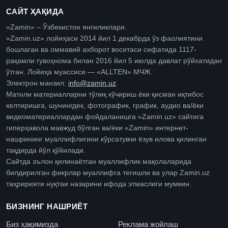
САЙТ ҲАҚИДА
«Zamin» – Ўзбекистон янгиликлари.
«Zamin.uz» лойиҳаси 2014 йил 1 декабрда ўз фаолиятини
бошлаган ва оммавий ахборот воситаси сифатида 1117-
рақамли гувоҳнома билан 2016 йил 5 июлда давлат рўйхатидан
ўтган. Лойиҳа муассиси — «ALLTEN» МЧЖ.
Электрон манзил:
info@zamin.uz
.
Матнли материалларни тўлиқ кўчириш ёки қисман иқтибос
келтиришга, шунингдек, фотографик, график, аудио ва/ёки
видеоматериаллардан фойдаланишга «Zamin.uz» сайтига
гиперҳавола мавжуд бўлган ва/ёки «Zamin» интернет-
нашрининг муаллифлигини кўрсатувчи ёзув илова қилинган
тақдирда йўл қўйилади.
Сайтда эълон қилинаётган муаллифлик мақолаларида
билдирилган фикрлар муаллифга тегишли ва улар Zamin.uz
таҳририяти нуқтаи назарини ифода этмаслиги мумкин.
БИЗНИНГ НАШРИЁТ
Биз ҳақимизда
Реклама жойлаш