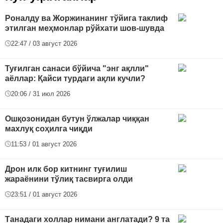
Роналду ва Жоржинанинг тўйига таклиф
этилган меҳмонлар рўйхати шов-шувда
22:47 / 03 август 2026
Туғилган санаси бўйича "энг ақлли"
аёллар: Қайси турдаги ақли кучли?
20:06 / 31 июл 2026
Ошқозонидан бутун ўлжалар чиққан
махлуқ соҳилга чиқди
11:53 / 01 август 2026
Дрон илк бор китнинг туғилиш
жараёнини тўлиқ тасвирга олди
23:51 / 01 август 2026
Танадаги холлар нимани англатади? 9 та