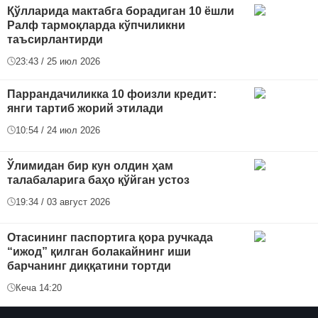
Қўлларида мактабга борадиган 10 ёшли
Ралф тармоқларда кўпчиликни
таъсирлантирди
23:43 / 25 июл 2026
Паррандачиликка 10 фоизли кредит:
янги тартиб жорий этилади
10:54 / 24 июл 2026
Ўлимидан бир кун олдин ҳам
талабаларига баҳо қўйган устоз
19:34 / 03 август 2026
Отасининг паспортига қора ручкада
“ижод” қилган болакайнинг иши
барчанинг диққатини тортди
Кеча 14:20