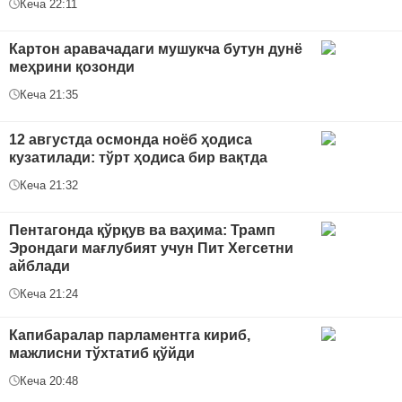
Кеча 22:11
Картон аравачадаги мушукча бутун дунё
меҳрини қозонди
Кеча 21:35
12 августда осмонда ноёб ҳодиса
кузатилади: тўрт ҳодиса бир вақтда
Кеча 21:32
Пентагонда қўрқув ва ваҳима: Трамп
Эрондаги мағлубият учун Пит Хегсетни
айблади
Кеча 21:24
Капибаралар парламентга кириб,
мажлисни тўхтатиб қўйди
Кеча 20:48