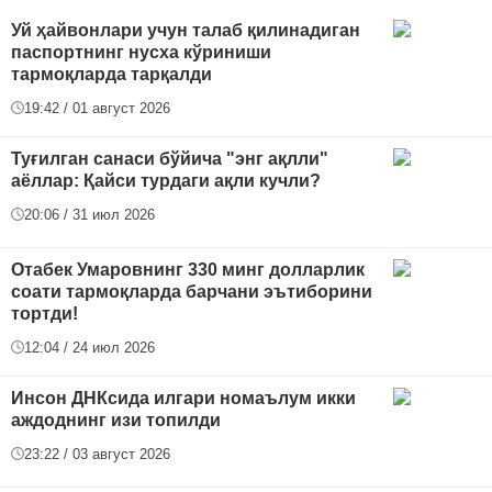
Уй ҳайвонлари учун талаб қилинадиган
паспортнинг нусха кўриниши
тармоқларда тарқалди
19:42 / 01 август 2026
Туғилган санаси бўйича "энг ақлли"
аёллар: Қайси турдаги ақли кучли?
20:06 / 31 июл 2026
Отабек Умаровнинг 330 минг долларлик
соати тармоқларда барчани эътиборини
тортди!
12:04 / 24 июл 2026
Инсон ДНКсида илгари номаълум икки
аждоднинг изи топилди
23:22 / 03 август 2026