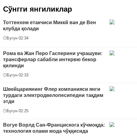
Сўнгги янгиликлар
Тоттенхем етакчиси Миккй ван де Вен
клубда қолади
Бугун 02:34
Рома ва Жан Перо Гасперини учрашуви:
трансферлар сабабли интервю бекор
қилинди
Бугун 02:33
Швейцариянинг Флер компанияси янги
турдаги электродвелопесипедни тақдим
этди
Бугун 02:25
Вогуе Ворлд Сан-Францискога кўчмоқда:
технология олами мода чўққисида