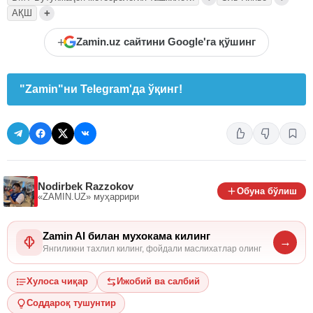
+
АҚШ
+
Zamin.uz сайтини Google'га қўшинг
"Zamin"ни Telegram'да ўқинг!
Nodirbek Razzokov
Обуна бўлиш
«ZAMIN.UZ»
муҳаррири
Zamin AI билан мухокама килинг
→
Янгиликни тахлил килинг, фойдали маслихатлар олинг
Хулоса чиқар
Ижобий ва салбий
Соддароқ тушунтир