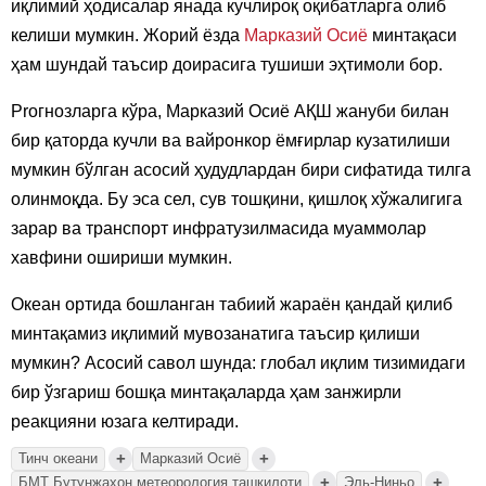
иқлимий ҳодисалар янада кучлироқ оқибатларга олиб
келиши мумкин. Жорий ёзда
Марказий Осиё
минтақаси
ҳам шундай таъсир доирасига тушиши эҳтимоли бор.
Proгнозларга кўра, Марказий Осиё АҚШ жануби билан
бир қаторда кучли ва вайронкор ёмғирлар кузатилиши
мумкин бўлган асосий ҳудудлардан бири сифатида тилга
олинмоқда. Бу эса сел, сув тошқини, қишлоқ хўжалигига
зарар ва транспорт инфратузилмасида муаммолар
хавфини ошириши мумкин.
Океан ортида бошланган табиий жараён қандай қилиб
минтақамиз иқлимий мувозанатига таъсир қилиши
мумкин? Асосий савол шунда: глобал иқлим тизимидаги
бир ўзгариш бошқа минтақаларда ҳам занжирли
реакцияни юзага келтиради.
+
+
Тинч океани
Марказий Осиё
+
+
БМТ Бутунжаҳон метеорология ташкилоти
Эль-Ниньо