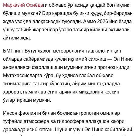
Марказий Осиёда
ги об-ҳаво ўртасида қандай боғлиқлик
бўлиши мумкин? Бир қарашда бу икки ҳудуд бир-биридан
жуда узоқ ва алоқасиздек туюлади. Аммо 2026 йил ёзида
ушбу табиий жараёнлар ўзаро таъсир қилиши эҳтимоли
айтилмоқда.
БМТнинг Бутунжаҳон метеорология ташкилоти яқин
ойларда сайёрамизда кучли иқлимий силжиш — Эл Нино
аномалияси фаоллашиши мумкинлигини прогноз қилди.
Мутахассисларга кўра, бу ҳодиса глобал об-ҳаво
тизимларига таъсир кўрсатиб, айрим минтақаларда
ҳарорат, намлик ва ёғингарчилик миқдорини кескин
ўзгартириши мумкин.
Инсон фаолияти билан боғлиқ антропоген омиллар
туфайли атмосфера ва гидросфера аллақачон юқори
даражада исиб кетган. Шунинг учун Эл Нино каби табиий