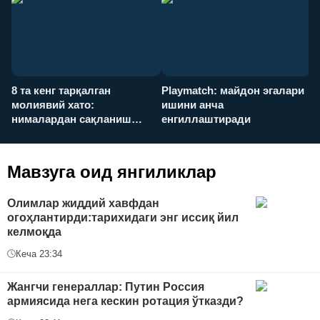
8 та кенг тарқалган
Playmatch: майдон эгалари
P
молиявий хато:
ишини анча
у
нималардан сақланиш
енгиллаштиради
х
керак?
Мавзуга оид янгиликлар
Oлимлар жиддий хавфдан
огоҳлантирди:тарихидаги энг иссиқ йил
келмоқда
Кеча 23:34
Жангчи генераллар: Путин Россия
армиясида нега кескин ротация ўтказди?