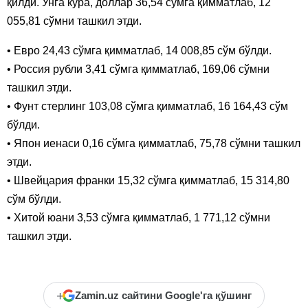
қилди. Унга кўра, доллар 36,54 сўмга қимматлаб, 12
055,81 сўмни ташкил этди.
• Евро 24,43 сўмга қимматлаб, 14 008,85 сўм бўлди.
• Россия рубли 3,41 сўмга қимматлаб, 169,06 сўмни
ташкил этди.
• Фунт стерлинг 103,08 сўмга қимматлаб, 16 164,43 сўм
бўлди.
• Япон иенаси 0,16 сўмга қимматлаб, 75,78 сўмни ташкил
этди.
• Швейцария франки 15,32 сўмга қимматлаб, 15 314,80
сўм бўлди.
• Хитой юани 3,53 сўмга қимматлаб, 1 771,12 сўмни
ташкил этди.
+
Zamin.uz сайтини Google'га қўшинг