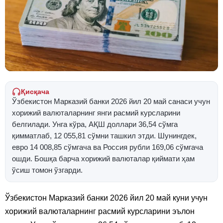
Қисқача
Ўзбекистон Марказий банки 2026 йил 20 май санаси учун
хорижий валюталарнинг янги расмий курсларини
белгилади. Унга кўра, АҚШ доллари 36,54 сўмга
қимматлаб, 12 055,81 сўмни ташкил этди. Шунингдек,
евро 14 008,85 сўмгача ва Россия рубли 169,06 сўмгача
ошди. Бошқа барча хорижий валюталар қиймати ҳам
ўсиш томон ўзгарди.
Ўзбекистон Марказий банки 2026 йил 20 май куни учун
хорижий валюталарнинг расмий курсларини эълон