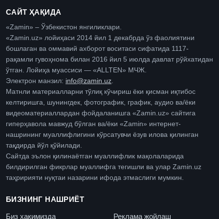
САЙТ ҲАҚИДА
«Zamin» – Ўзбекистон янгиликлари.
«Zamin.uz» лойиҳаси 2014 йил 1 декабрда ўз фаолиятини
бошлаган ва оммавий ахборот воситаси сифатида 1117-
рақамли гувоҳнома билан 2016 йил 5 июлда давлат рўйхатидан
ўтган. Лойиҳа муассиси — «ALLTEN» МЧЖ.
Электрон манзил:
info@zamin.uz
.
Матнли материалларни тўлиқ кўчириш ёки қисман иқтибос
келтиришга, шунингдек, фотографик, график, аудио ва/ёки
видеоматериаллардан фойдаланишга «Zamin.uz» сайтига
гиперҳавола мавжуд бўлган ва/ёки «Zamin» интернет-
нашрининг муаллифлигини кўрсатувчи ёзув илова қилинган
тақдирда йўл қўйилади.
Сайтда эълон қилинаётган муаллифлик мақолаларида
билдирилган фикрлар муаллифга тегишли ва улар Zamin.uz
таҳририяти нуқтаи назарини ифода этмаслиги мумкин.
БИЗНИНГ НАШРИЁТ
Биз ҳақимизда
Реклама жойлаш