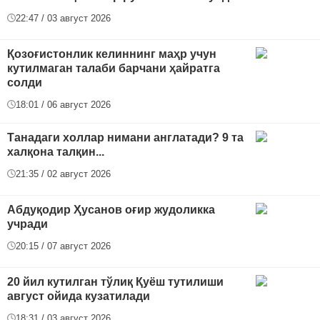
22:47 / 03 август 2026
Қозоғистонлик келиннинг маҳр учун
кутилмаган талаби барчани ҳайратга
солди
18:01 / 06 август 2026
Танадаги холлар нимани англатади? 9 та
халқона талқин...
21:35 / 02 август 2026
Абдуқодир Ҳусанов оғир жудоликка
учради
20:15 / 07 август 2026
20 йил кутилган тўлиқ Қуёш тутилиши
август ойида кузатилади
18:31 / 03 август 2026