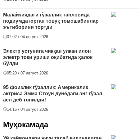
Малайзиядаги гўзаллик танловида
подиумда юрган товуқ томошабинлар
эътиборини тортди
07:02 / 04 август 2026
Электр устунига чиққан улкан илон
электр токи уриши оқибатида ҳалок
бўлди
05:20 / 07 август 2026
95 фоизлик гўзаллик: Америкалик
актриса Эмма Стоун дунёдаги энг гўзал
аёл деб топилди!
14:16 / 04 август 2026
Муҳокамада
Уй ҳайвонлари учун талаб қилинадиган