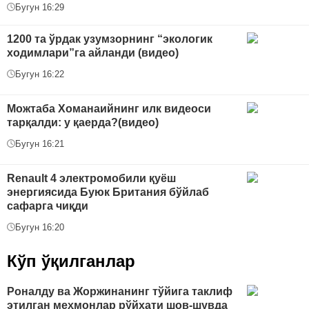
Бугун 16:29
1200 та ўрдак узумзорнинг “экологик
ходимлари”га айланди (видео)
Бугун 16:22
Можтаба Хоманаийнинг илк видеоси
тарқалди: у қаерда?(видео)
Бугун 16:21
Renault 4 электромобили қуёш
энергиясида Буюк Британия бўйлаб
сафарга чиқди
Бугун 16:20
Кўп ўқилганлар
Роналду ва Жоржинанинг тўйига таклиф
этилган меҳмонлар рўйхати шов-шувда