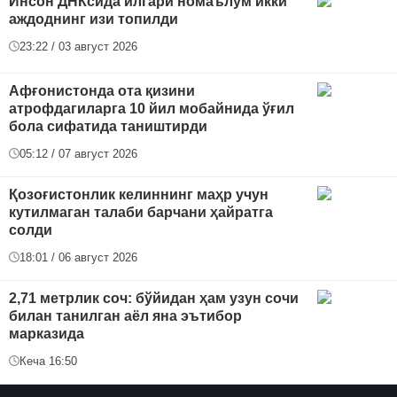
Инсон ДНКсида илгари номаълум икки
аждоднинг изи топилди
23:22 / 03 август 2026
Афғонистонда ота қизини
атрофдагиларга 10 йил мобайнида ўғил
бола сифатида таништирди
05:12 / 07 август 2026
Қозоғистонлик келиннинг маҳр учун
кутилмаган талаби барчани ҳайратга
солди
18:01 / 06 август 2026
2,71 метрлик соч: бўйидан ҳам узун сочи
билан танилган аёл яна эътибор
марказида
Кеча 16:50