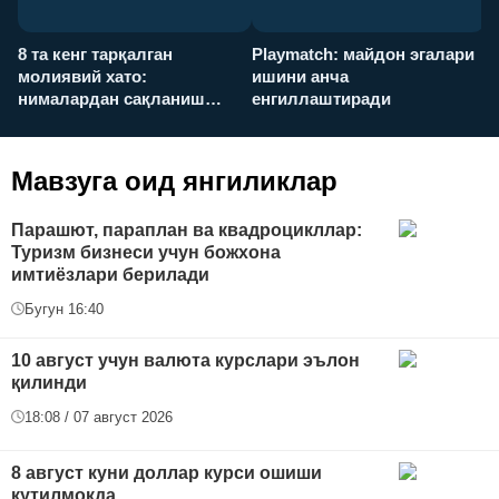
8 та кенг тарқалган
Playmatch: майдон эгалари
P
молиявий хато:
ишини анча
у
нималардан сақланиш
енгиллаштиради
х
керак?
Мавзуга оид янгиликлар
Парашют, параплан ва квадроцикллар:
Туризм бизнеси учун божхона
имтиёзлари берилади
Бугун 16:40
10 август учун валюта курслари эълон
қилинди
18:08 / 07 август 2026
8 август куни доллар курси ошиши
кутилмоқда