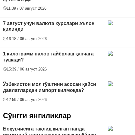
11:39 / 07 август 2026
7 август учун валюта курслари эълон
қилинди
16:18 / 06 август 2026
1 килограмм палов тайёрлаш қанчага
тушади?
15:39 / 06 август 2026
Ўзбекистон мол гўштини асосан қайси
давлатлардан импорт қилмоқда?
12:59 / 06 август 2026
Сўнгги янгиликлар
Боқувчисига тақлид қилган панда
ижтимоий тармоқларда машҳур бўлди