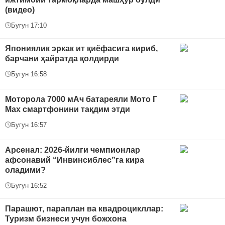
(видео)
Бугун 17:10
Япониялик эркак ит қиёфасига кириб,
барчани ҳайратда қолдирди
Бугун 16:58
Моторола 7000 мАч батареяли Мото Г
Max смартфонини тақдим этди
Бугун 16:57
Арсенал: 2026-йилги чемпионлар
афсонавий “Инвинсиблес”га кира
оладими?
Бугун 16:52
Парашют, параплан ва квадроцикллар:
Туризм бизнеси учун божхона