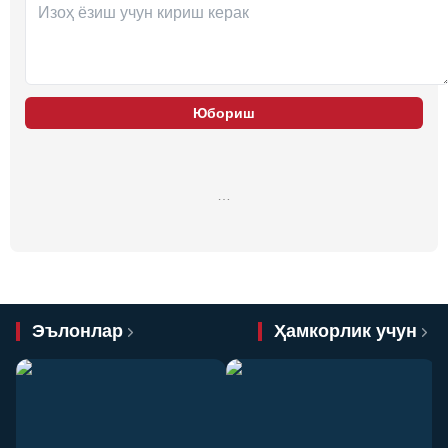
Юбориш
…
Эълонлар
Ҳамкорлик учун