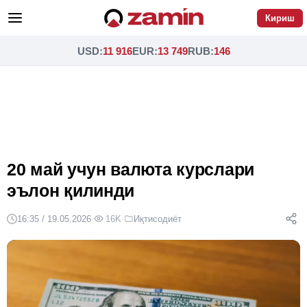
Кириш
USD
:
11 916
EUR
:
13 749
RUB
:
146
20 май учун валюта курслари
эълон қилинди
16:35 / 19.05.2026
·
16K
·
Иқтисодиёт