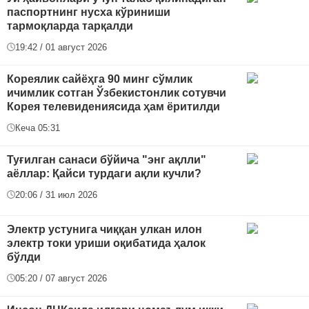
паспортнинг нусха кўриниши
тармоқларда тарқалди
19:42 / 01 август 2026
Кореялик сайёҳга 90 минг сўмлик
ичимлик сотган Ўзбекистонлик сотувчи
Корея телевидениясида ҳам ёритилди
Кеча 05:31
Туғилган санаси бўйича "энг ақлли"
аёллар: Қайси турдаги ақли кучли?
20:06 / 31 июл 2026
Электр устунига чиққан улкан илон
электр токи уриши оқибатида ҳалок
бўлди
05:20 / 07 август 2026