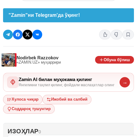
"Zamin"ни Telegram'да ўқинг!
Nodirbek Razzokov
Обуна бўлиш
«ZAMIN.UZ»
муҳаррири
Zamin AI билан муҳокама қилинг
→
Янгиликни таҳлил қилинг, фойдали маслаҳатлар олинг
Хулоса чиқар
Ижобий ва салбий
Соддароқ тушунтир
ИЗОҲЛАР
0